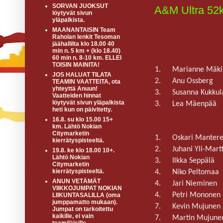
SORVAN JUOKSUT
A&M Ultra 52
löytyvät sivun
yläpalkista.
MAANANTAISIN Team
Raholan lenkit Tesoman
jäähallilta klo 18.00 40
min n. 5 km + (klo 18.40)
60 min n. 8-10 km. ELLEI
TOISIN MAINITA!
1.
Marianne Mäki
JOS HALUAT TILATA
2.
Anu Ossberg
TEAMIN VAATTEITA, ota
yhteyttä Anuun!
3.
Susanna Kukkul
Vaatteiden hinnat
löytyvät sivun yläpalkista
3.
Lea Mäenpää
heti kun on päivitetty.
16.8. su klo 15.00 15+
km. Lähtö Nokian
Citymarketin
1.
Oskari Manter
kierrätyspisteeltä.
2.
Juhani Yli-Martt
19.8. ke klo 18.00 10+.
Lähtö Nokian
3.
Ilkka Seppälä
Citymarketin
kierrätyspisteeltä.
4.
Niko Peltomaa
ANUN VETÄMÄT
4.
Jari Nieminen
VIIKKOJUMPAT NOKIAN
4.
Petri Mononen
LIIKUNTASALILLA (oma
jumppamatto mukaan).
7.
Kevin Mujunen
Jumpat on tarkoitettu
kaikille, ei vain
7.
Martin Mujune