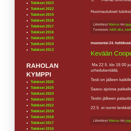
5.
Marko Silvenno
Tulokset 2023
Tulokset 2022
Huomautukset tuloksi
Tulokset 2019
Tulokset 2018
Lähettänyt
Markus
klo
lau
Tulokset 2017
Tunnisteet:
A&M ultra
,
tulo
Tulokset 2016
Tulokset 2015
maanantai 24. huhtikuut
Tulokset 2014
Tulokset 2013
Kevään Coop
RAHOLAN
Ma 22.5. klo 18.00 j
urheilukentällä.
KYMPPI
Testi on jälleen kaikil
Tulokset 2026
Tulokset 2025
Saavu ajoissa paikal
Tulokset 2024
Testin jälkeen palautt
Tulokset 2023
Tulokset 2022
22.5. ei normi lenkkiä
Tulokset 2019
Tulokset 2018
Lähettänyt
Markus
klo
maa
Tulokset 2017
Tulokset 2016