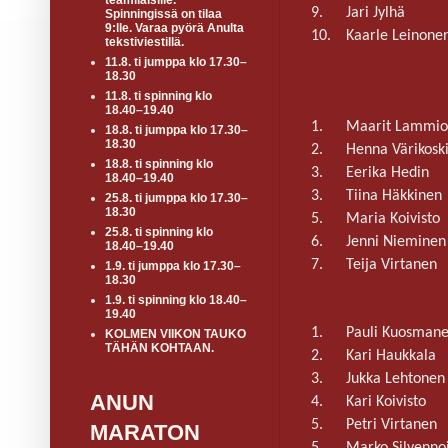
teamiläisille.
9.
Jari Jylhä
Spinningissä on tilaa
9:lle. Varaa pyörä Anulta
10.
Kaarle Leinone
tekstiviestillä.
11.8. ti jumppa klo 17.30–
18.30
11.8. ti spinning klo
18.40–19.40
1.
Maarit Lammio
18.8. ti jumppa klo 17.30–
18.30
2.
Henna Värikosk
18.8. ti spinning klo
3.
Eerika Hedin
18.40–19.40
3.
Tiina Häkkinen
25.8. ti jumppa klo 17.30–
18.30
5.
Maria Koivisto
25.8. ti spinning klo
6.
Jenni Nieminen
18.40–19.40
7.
Teija Virtanen
1.9. ti jumppa klo 17.30–
18.30
1.9. ti spinning klo 18.40–
19.40
1.
Pauli Kuosman
KOLMEN VIIKON TAUKO
TÄHÄN KOHTAAN.
2.
Kari Haukkala
3.
Jukka Lehtonen
ANUN
4.
Kari Koivisto
5.
Petri Virtanen
MARATON