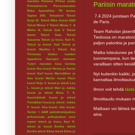
maraton
Panama
Pirkan soutu
Pariisin marat
Pirkankierros
Porrasmaraton
Riika
Spartahlon
TR testaa
7.4.2024 juostaan Par
Tapion 300.
Tekonivel
Teksti
Keijo M.
Teksti Mika Kuvat A&M
de Paris.
Teksti Minna Y
Teksti Minna Y. &
Mikko N.
Teksti Outi V
Teksti
Team Raholan jäsenill
Sanni
Teksti Satu
Teksti
Tiedossa on maratonin 
Susanna
Teksti ja kuva; Kari K.
paljon patonkia ja par
Teksti ja kuvat: Kati
Teksti ja
kuvat: Markku I.
Teksti: Kaj
Matka toteutunee pe 5
Tiirismaa
Uuden vuoden
tuonnempana, kun tied
lupauksia
Vaarojen maraton
varaillaan sitten kesäl
Yyteri maraton
kisa
korona
kuvat Anu
kuvat Henna ja Karim
Nyt kuitenkin kaikki,
kuvat Kurf
kuvat Maria&Kari ja
Anu
kuvat Marko
kuvat Päivi
kannattaa ilmoittautua
kuvat Teija V.
kuvat ja teksti Lea
L.
kuvat ja teksti Mari ja Jukka
Ilmon voit tehdä
tästä
kuvat ja teksti Niina T. ft.
Kaarlo&Antti
kuvat ja teksti
Ilmoittaudu mukaan 
Timo&Sari
kuvat ja teksti: Jukka
P.
kuvat: Anu
kuvat: Iida
kuvat:
Matkaan voi lähteä ti
Tarmo + A&M
palindromijuoksu
aina.
pirkansoutu
polkujuoksu
race
report
teksit ja kuva; Kari K.
teksit ja kuvat Eerika
teksti
Eerika
teksti Elina
teksti Elina ja