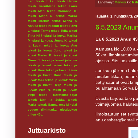
Jari
teksti Erkki
teksti Henna
Lähettänyt
Markus
klo
tiis
teksti Kari&Maria
teksti Lauri
teksti Mari
teksti Marianne H.
teksti Marjo N.
teksti Marko
lauantai 1. huhtikuuta 2
teksti Markus
teksti Minna &
6.5.2023 Anun 
Annika
teksti Niekku
teksti Päivi
L.
teksti Tarmo
teksti Teija
teksti
Tiina Hä?
teksti ja kuva: Marika
La 6.5.2023 Anun 49v
P.
teksti ja kuva; Jenna K.
teksti
ja kuvat
teksti ja kuvat Anu
Aamusta klo 10.00 al
teksti ja kuvat Juho
teksti ja
50km. Ilmoittautumiset
kuvat Marko K.
teksti ja kuvat
ajoissa. Siis juoksuille
Minna J.
teksti ja kuvat johanna
teksti ja kuvat petteri
teksti ja
Juoksun jälkeen halukka
kuvat: Harri
teksti ja kuvat: Heini
teksti ja kuvat: Ilona
teksti ja
ainakin tikkaa, petankk
kuvat: M&J
teksti ja kuvat: Mirva
tietty saunat ovat lämp
teksti ja kuvat: Teija
teksti ja
pulahtamaan Sorva Be
kuvat: Ville N.
teksti ja kuvat:
Virpi
teksti: Maratonseisojat
Evästä tarjoaa talo 
teksti: Mari ja Jukka
teksti:
voimajuomaa halutess
Maria
teksti: Sanna
text Mikolaj
tiedote
tiimimatka
ultrajuoksu
Ilmoittautumiset synt
villen 40v.
anu.ossberg@gmail.c
Juttuarkisto