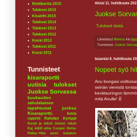
tiistai 11. huhtikuuta 20
Reittikartta 2015
Tulokset 2015
Juokse Sorvas
Kisainfo 2015
Tulokset 2014
Tulokset tästä.
Tulokset 2013
Tulokset 2012
Lähettänyt
Markus
klo
tiis
Kuvat 2012
Tunnisteet:
Juokse Sorva
Tulokset 2011
Kuvat 2011
lauantai 8. huhtikuuta 2
Tunnisteet
Nopeet syö hit
kisaraportti
Anu bongasi voittoisa
uutisia
tulokset
seinän vierestä torsta
Juokse Sorvassa
kevätauringon lämmöss
kuukauden
mitä Anulle! ✌
raholalainen
tapahtumat
juoksu
Kisaraportti.
kuvia
raportti
Raholan Kymppi
Kuvat ja teksti Juhani
teksti
Kaj
A&M ultra
Cooper
Hetta-
Pallas-Ylläs
anun maraton