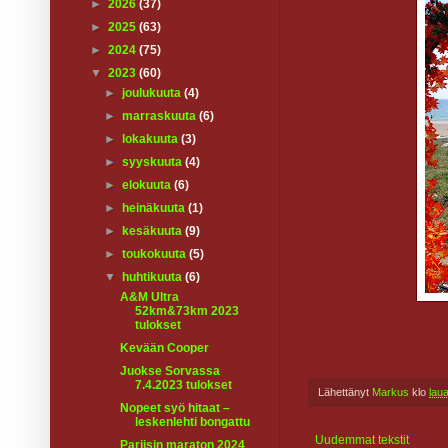
►
2026
(37)
►
2025
(63)
►
2024
(75)
▼
2023
(60)
►
joulukuuta
(4)
►
marraskuuta
(6)
►
lokakuuta
(3)
►
syyskuuta
(4)
►
elokuuta
(6)
►
heinäkuuta
(1)
►
kesäkuuta
(9)
►
toukokuuta
(5)
▼
huhtikuuta
(6)
A&M Ultra
52km&73km 2023
tulokset
Kevään Cooper
Juokse Sorvassa
7.4.2023 tulokset
Lähettänyt
Markus
klo
lau
Nopeet syö hitaat –
leskenlehti bongattu
Uudemmat tekstit
Pariisin maraton 2024