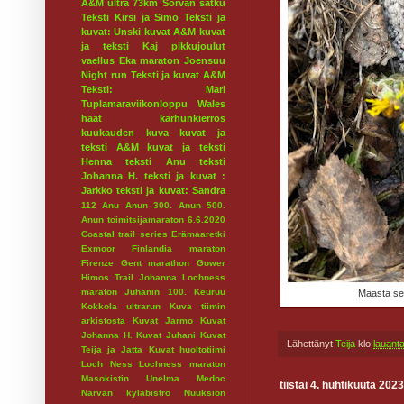
A&M ultra 73km
Sorvan satku
Teksti Kirsi ja Simo
Teksti ja
kuvat: Unski
kuvat A&M
kuvat
ja teksti Kaj
pikkujoulut
vaellus
Eka maraton
Joensuu
Night run
Teksti ja kuvat A&M
Teksti: Mari
Tuplamaraviikonloppu
Wales
häät
karhunkierros
kuukauden kuva
kuvat ja
teksti A&M
kuvat ja teksti
Henna
teksti Anu
teksti
Johanna H.
teksti ja kuvat :
Jarkko
teksti ja kuvat: Sandra
112
Anu
Anun 300.
Anun 500.
Anun toimitsijamaraton 6.6.2020
Coastal trail series
Erämaaretki
Exmoor
Finlandia maraton
Firenze
Gent marathon
Gower
Himos Trail
Johanna Lochness
maraton
Juhanin 100.
Keuruu
Maasta se 
Kokkola ultrarun
Kuva tiimin
arkistosta
Kuvat Jarmo
Kuvat
Johanna H.
Kuvat Juhani
Kuvat
Lähettänyt
Teija
klo
lauanta
Teija ja Jatta
Kuvat huoltotiimi
Loch Ness
Lochness maraton
Masokistin Unelma
Medoc
tiistai 4. huhtikuuta 2023
Narvan kyläbistro
Nuuksion