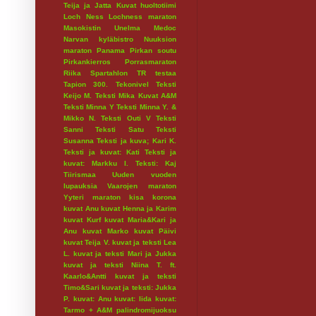
Teija ja Jatta
Kuvat huoltotiimi
Loch Ness
Lochness maraton
Masokistin Unelma
Medoc
Narvan kyläbistro
Nuuksion
maraton
Panama
Pirkan soutu
Pirkankierros
Porrasmaraton
Riika
Spartahlon
TR testaa
Tapion 300.
Tekonivel
Teksti
Keijo M.
Teksti Mika Kuvat A&M
Teksti Minna Y
Teksti Minna Y. &
Mikko N.
Teksti Outi V
Teksti
Sanni
Teksti Satu
Teksti
Susanna
Teksti ja kuva; Kari K.
Teksti ja kuvat: Kati
Teksti ja
kuvat: Markku I.
Teksti: Kaj
Tiirismaa
Uuden vuoden
lupauksia
Vaarojen maraton
Yyteri maraton
kisa
korona
kuvat Anu
kuvat Henna ja Karim
kuvat Kurf
kuvat Maria&Kari ja
Anu
kuvat Marko
kuvat Päivi
kuvat Teija V.
kuvat ja teksti Lea
L.
kuvat ja teksti Mari ja Jukka
kuvat ja teksti Niina T. ft.
Kaarlo&Antti
kuvat ja teksti
Timo&Sari
kuvat ja teksti: Jukka
P.
kuvat: Anu
kuvat: Iida
kuvat:
Tarmo + A&M
palindromijuoksu