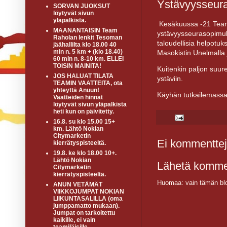
Ystävyysseura
SORVAN JUOKSUT
löytyvät sivun
yläpalkista.
Kesäkuussa -21 Team 
MAANANTAISIN Team
ystävyysseurasopimuks
Raholan lenkit Tesoman
taloudellisia helpotu
jäähallilta klo 18.00 40
min n. 5 km + (klo 18.40)
Masokistin Unelmalla
60 min n. 8-10 km. ELLEI
TOISIN MAINITA!
Kuitenkin paljon suur
JOS HALUAT TILATA
ystäviin.
TEAMIN VAATTEITA, ota
yhteyttä Anuun!
Käyhän tutkailemassa
Vaatteiden hinnat
löytyvät sivun yläpalkista
heti kun on päivitetty.
16.8. su klo 15.00 15+
km. Lähtö Nokian
Citymarketin
Ei kommenttej
kierrätyspisteeltä.
19.8. ke klo 18.00 10+.
Lähtö Nokian
Lähetä komme
Citymarketin
kierrätyspisteeltä.
Huomaa: vain tämän blo
ANUN VETÄMÄT
VIIKKOJUMPAT NOKIAN
LIIKUNTASALILLA (oma
jumppamatto mukaan).
Jumpat on tarkoitettu
kaikille, ei vain