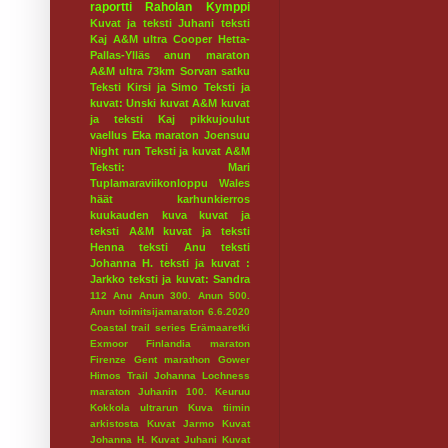
raportti
Raholan Kymppi
Kuvat ja teksti Juhani
teksti
Kaj
A&M ultra
Cooper
Hetta-
Pallas-Ylläs
anun maraton
A&M ultra 73km
Sorvan satku
Teksti Kirsi ja Simo
Teksti ja
kuvat: Unski
kuvat A&M
kuvat
ja teksti Kaj
pikkujoulut
vaellus
Eka maraton
Joensuu
Night run
Teksti ja kuvat A&M
Teksti: Mari
Tuplamaraviikonloppu
Wales
häät
karhunkierros
kuukauden kuva
kuvat ja
teksti A&M
kuvat ja teksti
Henna
teksti Anu
teksti
Johanna H.
teksti ja kuvat :
Jarkko
teksti ja kuvat: Sandra
112
Anu
Anun 300.
Anun 500.
Anun toimitsijamaraton 6.6.2020
Coastal trail series
Erämaaretki
Exmoor
Finlandia maraton
Firenze
Gent marathon
Gower
Himos Trail
Johanna Lochness
maraton
Juhanin 100.
Keuruu
Kokkola ultrarun
Kuva tiimin
arkistosta
Kuvat Jarmo
Kuvat
Johanna H.
Kuvat Juhani
Kuvat