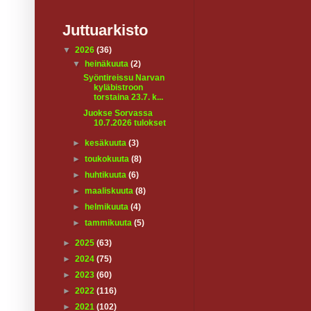
Juttuarkisto
▼
2026
(36)
▼
heinäkuuta
(2)
Syöntireissu Narvan
kyläbistroon
torstaina 23.7. k...
Juokse Sorvassa
10.7.2026 tulokset
►
kesäkuuta
(3)
►
toukokuuta
(8)
►
huhtikuuta
(6)
►
maaliskuuta
(8)
►
helmikuuta
(4)
►
tammikuuta
(5)
►
2025
(63)
►
2024
(75)
►
2023
(60)
►
2022
(116)
►
2021
(102)