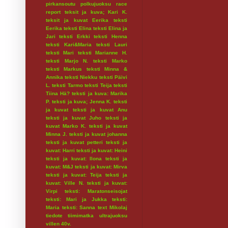
pirkansoutu
polkujuoksu
race
report
teksit ja kuva; Kari K.
teksit ja kuvat Eerika
teksti
Eerika
teksti Elina
teksti Elina ja
Jari
teksti Erkki
teksti Henna
teksti Kari&Maria
teksti Lauri
teksti Mari
teksti Marianne H.
teksti Marjo N.
teksti Marko
teksti Markus
teksti Minna &
Annika
teksti Niekku
teksti Päivi
L.
teksti Tarmo
teksti Teija
teksti
Tiina Hä?
teksti ja kuva: Marika
P.
teksti ja kuva; Jenna K.
teksti
ja kuvat
teksti ja kuvat Anu
teksti ja kuvat Juho
teksti ja
kuvat Marko K.
teksti ja kuvat
Minna J.
teksti ja kuvat johanna
teksti ja kuvat petteri
teksti ja
kuvat: Harri
teksti ja kuvat: Heini
teksti ja kuvat: Ilona
teksti ja
kuvat: M&J
teksti ja kuvat: Mirva
teksti ja kuvat: Teija
teksti ja
kuvat: Ville N.
teksti ja kuvat:
Virpi
teksti: Maratonseisojat
teksti: Mari ja Jukka
teksti:
Maria
teksti: Sanna
text Mikolaj
tiedote
tiimimatka
ultrajuoksu
villen 40v.