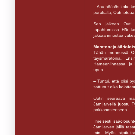
– Anu höösäs koko kesä
porukalla, Outi toteaa
Sen jälkeen Outi
tapahtumissa. Hän keh
jaksaa innostaa väke
Maratoneja äärioloi
Tähän mennessä Outi
täysmaratonia. Ens
Hämeenlinnassa, ja 
upea.
– Tuntui, että olisi 
sattunut eikä kolottan
Outin seuraava mara
Jämijärvellä juostu T
pakkasasteeseen.
Ilmeisesti sääolosuht
Jämijärven jäillä ta
min. Myös sijoituks