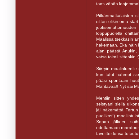
taas vähän laajemmal
Pitkänmatkalaisten s
sitten olikin oma star
juoksemattomuuden h
loppupuolella ohitt
Maalissa tsekkasin arv
hakemaan. Eka näin Ma
ajan päästä Anukin, 
vatsa toimii sittenkin :
Siirryin maalialueelle
kun tutut hahmot siel
pääsi spontaani huuto
Mahtavaa!! Nyt sai Ma
Mentiin sitten yhde
seistyäni siellä ulko
jäi näkemättä Tertu
puolikas!) maaliintulo
Sopan jälkeen suih
odottamaan maratoonar
tavoitteidensa toteut