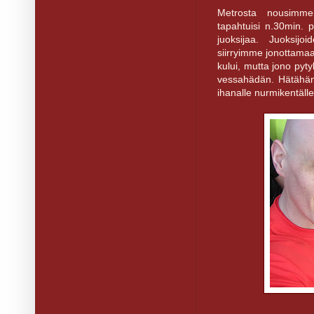
Metrosta nousimme
tapahtuisi n.30min. p
juoksijaa. Juoksij
siirryimme jonottamaa
kului, mutta jono pyty
vessahädän. Hätähän 
ihanalle nurmikentäl