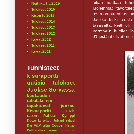
aikaa matkaa tehde
Reittikartta 2015
Molemmat tavoitteet
Tulokset 2015
seuraamattomuus tuott
Kisainfo 2015
Juoksu kulki alusta
Tulokset 2014
tasaiselta. Reitti ol
Tulokset 2013
normaalin huollon lis
Tulokset 2012
Järjestäjät olivat onn
Kuvat 2012
Tulokset 2011
Kuvat 2011
Tunnisteet
kisaraportti
uutisia
tulokset
Juokse Sorvassa
kuukauden
raholalainen
tapahtumat
juoksu
Kisaraportti.
kuvia
raportti
Raholan Kymppi
Kuvat ja teksti Juhani
teksti
Kaj
A&M ultra
Cooper
Hetta-
Pallas-Ylläs
anun maraton