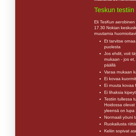
Teskun testiin t
Eli TesKun aerobinen p
17.30 Nokian keskusk
muutamia huomioitavia 
Et tarvitse omaa 
puolesta
Jos ehdit, voit t
mukaan - jos et, 
päällä
Varaa mukaan kä
Ei kovaa kuormit
Ei muuta kovaa f
Ei lihaksia kipey
Testiin tullessa t
Hoidossa olevat s
yleensä on lupa 
Normaali yöuni 
Ruokailusta riitt
Keliin sopivat as