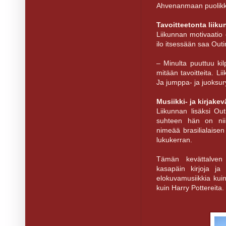
Ahvenanmaan puolikka
Tavoitteetonta liiku
Liikunnan motivaatio e
ilo itsessään saa Outi
– Minulta puuttuu kilp
mitään tavoitteita. Li
Ja jumppa- ja juoksur
Musiikki- ja kirjakev
Liikunnan lisäksi Out
suhteen hän on niin
nimeää brasilialaise
lukukerran.
Tämän kevättalven 
kasapäin kirjoja ja
elokuvamusiikkia kui
kuin Harry Pottereita. 