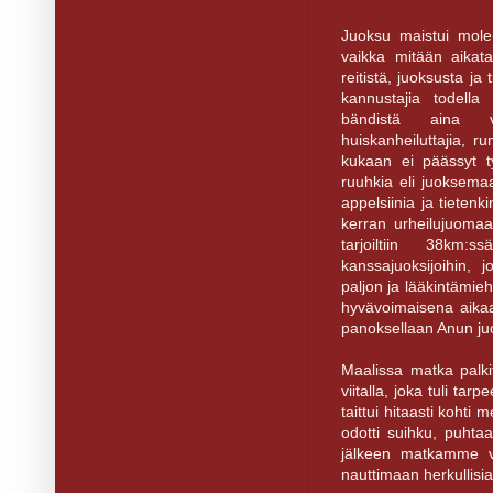
Juoksu maistui mole
vaikka mitään aikatav
reitistä, juoksusta ja 
kannustajia todella 
bändistä aina van
huiskanheiluttajia, ru
kukaan ei päässyt t
ruuhkia eli juoksemaa
appelsiinia ja tieten
kerran urheilujuomaa 
tarjoiltiin 38km:
kanssajuoksijoihin, 
paljon ja lääkintämiehil
hyvävoimaisena aikaa
panoksellaan Anun juo
Maalissa matka palkitt
viitalla, joka tuli ta
taittui hitaasti kohti m
odotti suihku, puhtaa
jälkeen matkamme ve
nauttimaan herkullisia 