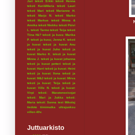
Jari
teksti Erkki
teksti Henna
teksti Kari&Maria
teksti Lauri
teksti Mari
teksti Marianne H.
teksti Marjo N.
teksti Marko
teksti Markus
teksti Minna &
Annika
teksti Niekku
teksti Päivi
L.
teksti Tarmo
teksti Teija
teksti
Tiina Hä?
teksti ja kuva: Marika
P.
teksti ja kuva; Jenna K.
teksti
ja kuvat
teksti ja kuvat Anu
teksti ja kuvat Juho
teksti ja
kuvat Marko K.
teksti ja kuvat
Minna J.
teksti ja kuvat johanna
teksti ja kuvat petteri
teksti ja
kuvat: Harri
teksti ja kuvat: Heini
teksti ja kuvat: Ilona
teksti ja
kuvat: M&J
teksti ja kuvat: Mirva
teksti ja kuvat: Teija
teksti ja
kuvat: Ville N.
teksti ja kuvat:
Virpi
teksti: Maratonseisojat
teksti: Mari ja Jukka
teksti:
Maria
teksti: Sanna
text Mikolaj
tiedote
tiimimatka
ultrajuoksu
villen 40v.
Juttuarkisto