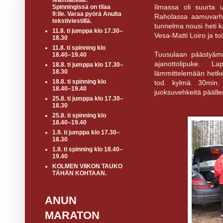
teamiläisille.
Ilmassa oli suurta 
Spinningissä on tilaa
9:lle. Varaa pyörä Anulta
Raholassa aamuvarha
tekstiviestillä.
tunnelma nousi heti 
11.8. ti jumppa klo 17.30–
Vesa-Matti Loiro ja to
18.30
11.8. ti spinning klo
Tuusulaan päästyämm
18.40–19.40
ajanottolipuke. L
18.8. ti jumppa klo 17.30–
18.30
lämmittelemään hetkek
18.8. ti spinning klo
tod. kylmä. 30min.
18.40–19.40
juoksuvehkeitä päällen
25.8. ti jumppa klo 17.30–
18.30
25.8. ti spinning klo
18.40–19.40
1.9. ti jumppa klo 17.30–
18.30
1.9. ti spinning klo 18.40–
19.40
KOLMEN VIIKON TAUKO
TÄHÄN KOHTAAN.
ANUN
MARATON