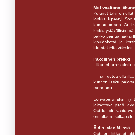
Motivaationa liikunn
Kulunut talvi on ollut
lonkka kipeytyi Sorv
kuntoutumaan. Outi vä
lonkkaystävällisimmät,
pakko painua lääkäril
kipulääkettä ja kor
liikuntakielto viikoiksi.
Pakollinen breikki
Liikuntaharrastuksiin 
– Ihan outoa olla ill
kunnon lasku pelotta
maratoniin.
Sohvaperunaksi ryh
jaksettava pitää levo
Outilla oli vastaav
ennalleen: sulkapallon
Äidin jalanjäljissä
Outi on liikkunut ak