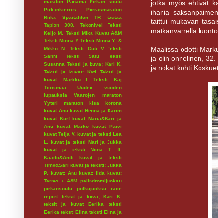
jotka myös ehtivät k
maraton
Panama
Pirkan soutu
Pirkankierros
Porrasmaraton
ihania saksanpaimenk
Riika
Spartahlon
TR testaa
taittui mukavan tasais
Tapion 300.
Tekonivel
Teksti
matkanvarrella luont
Keijo M.
Teksti Mika Kuvat A&M
Teksti Minna Y
Teksti Minna Y. &
Maalissa odotti Marku
Mikko N.
Teksti Outi V
Teksti
Sanni
Teksti Satu
Teksti
ja olin onnelinen, 32
Susanna
Teksti ja kuva; Kari K.
ja nokat kohti Koskuet
Teksti ja kuvat: Kati
Teksti ja
kuvat: Markku I.
Teksti: Kaj
Tiirismaa
Uuden vuoden
lupauksia
Vaarojen maraton
Yyteri maraton
kisa
korona
kuvat Anu
kuvat Henna ja Karim
kuvat Kurf
kuvat Maria&Kari ja
Anu
kuvat Marko
kuvat Päivi
kuvat Teija V.
kuvat ja teksti Lea
L.
kuvat ja teksti Mari ja Jukka
kuvat ja teksti Niina T. ft.
Kaarlo&Antti
kuvat ja teksti
Timo&Sari
kuvat ja teksti: Jukka
P.
kuvat: Anu
kuvat: Iida
kuvat:
Tarmo + A&M
palindromijuoksu
pirkansoutu
polkujuoksu
race
report
teksit ja kuva; Kari K.
teksit ja kuvat Eerika
teksti
Eerika
teksti Elina
teksti Elina ja