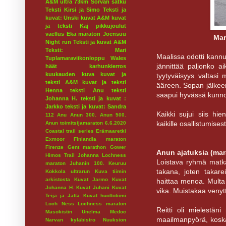
A&M ultra 73km
Sorvan satku
Teksti Kirsi ja Simo
Teksti ja
kuvat: Unski
kuvat A&M
kuvat
ja teksti Kaj
pikkujoulut
vaellus
Eka maraton
Joensuu
Mar
Night run
Teksti ja kuvat A&M
Teksti: Mari
Maalissa odotti kannus
Tuplamaraviikonloppu
Wales
jännittää paljonko a
häät
karhunkierros
kuukauden kuva
kuvat ja
tyytyväisyys valtasi m
teksti A&M
kuvat ja teksti
ääreen. Sopan jälkee
Henna
teksti Anu
teksti
saapui hyvässä kunnos
Johanna H.
teksti ja kuvat :
Jarkko
teksti ja kuvat: Sandra
Kaikki sujui siis hi
112
Anu
Anun 300.
Anun 500.
kaikille osallistumis
Anun toimitsijamaraton 6.6.2020
Coastal trail series
Erämaaretki
Exmoor
Finlandia maraton
Firenze
Gent marathon
Gower
Anun ajatuksia (mar
Himos Trail
Johanna Lochness
Loistava ryhmä matkal
maraton
Juhanin 100.
Keuruu
takana, joten takare
Kokkola ultrarun
Kuva tiimin
arkistosta
Kuvat Jarmo
Kuvat
haittaa menoa. Multa 
Johanna H.
Kuvat Juhani
Kuvat
vika. Muistakaa venyt
Teija ja Jatta
Kuvat huoltotiimi
Loch Ness
Lochness maraton
Reitti oli mielestän
Masokistin Unelma
Medoc
maailmanpyörä, koska ti
Narvan kyläbistro
Nuuksion