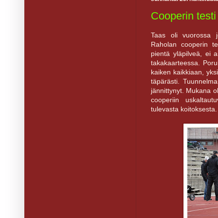
Cooperin testi 
Taas oli vuorossa j
Raholan cooperin tes
pientä yläpilveä, ei 
takakaarteessa. Porukk
kaiken kaikkiaan, yks
täpärästi. Tuunnelma
jännittynyt. Mukana o
cooperiin uskaltaut
tulevasta koitoksesta.