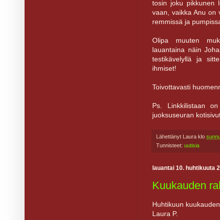
tosin joku pikkunen
vaan, vaikka Anu on vi
remmissä ja pumpissa
Olipa muuten muka
lauantaina näin Joha
testikävelyllä ja sit
ihmiset!
Toivottavasti huome
Ps. Linkkilistaan on
juoksuseuran kotisivu
Lähettänyt
Laura
klo
sunnu
Tunnisteet:
uutisia
lauantai 10. huhtikuuta 
Kuukauden rah
Huhtikuun kuukauden 
Laura P.