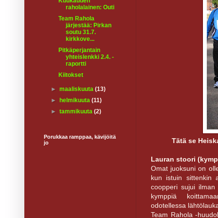
Kuukauden
raholalainen: Outi
Team Rahola
järjestää: Pirkan
soutu 31.7.
kirkkove...
Pitkäperjantain
yhteislenkki 2.4. -
raportti
Kiitokset
►
maaliskuuta
(13)
►
helmikuuta
(11)
►
tammikuuta
(2)
Porukkaa ramppaa, kävijöitä
Tätä se Heiska
jo
Lauran stoori (kymp
Omat juoksuni on olle
kun istuin sittenkin
coopperi sujui ilman 
kymppiä koittamaa
odotellessa lähtölauk
Team Rahola -huudoll