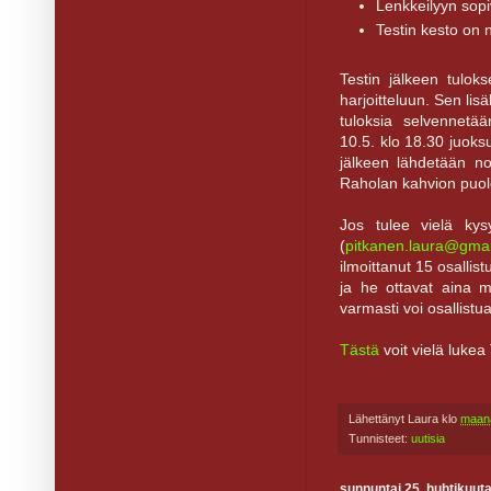
Lenkkeilyyn sopiv
Testin kesto on n
Testin jälkeen tuloks
harjoitteluun. Sen lis
tuloksia selvennetä
10.5. klo 18.30 juoksu
jälkeen lähdetään no
Raholan kahvion puole
Jos tulee vielä kysy
(
pitkanen.laura@gma
ilmoittanut 15 osalli
ja he ottavat aina m
varmasti voi osallistua
Tästä
voit vielä lukea 
Lähettänyt
Laura
klo
maana
Tunnisteet:
uutisia
sunnuntai 25. huhtikuut