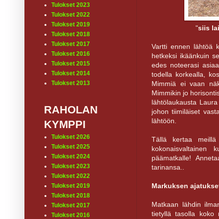
Tulokset 2023
Tulokset 2022
Tulokset 2019
"
siis l
Tulokset 2018
Tulokset 2017
Vartti ennen lähtöä k
Tulokset 2016
hetkeksi ikäänkuin se
Tulokset 2015
edes noteerasi asiaa j
Tulokset 2014
todella korkealla, k
Mimmiä ei vaan näky
Tulokset 2013
Mimmikin jo horisontis
lähtölaukausta Laura
RAHOLAN
johon tiimiläiset vast
lähtöön.
KYMPPI
Tulokset 2026
Tällä kertaa meill
Tulokset 2025
kokonaisvaltainen ku
Tulokset 2024
päämatkalle! Anneta
Tulokset 2023
tarinansa..
Tulokset 2022
Markuksen ajatukset
Tulokset 2019
Tulokset 2018
Matkaan lähdin ilma
Tulokset 2017
tietyllä tasolla kok
Tulokset 2016