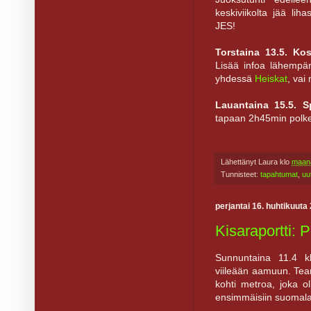
keskiviikolta jää lih
JES!
Torstaina 13.5. Ko
Lisää infoa lähempänä
yhdessä
Heiskat
, vai 
Lauantaina 15.5. S
tapaan 2h45min polke
Lähettänyt
Laura
klo
maana
Tunnisteet:
tapahtumat
,
uu
perjantai 16. huhtikuuta
Kisaraportti: P
Sunnuntaina 11.4 kl
viileään aamuun. Tea
kohti metroa, joka o
ensimmäisiin suomalaisi