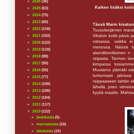
►
2026
(36)
Kaiken lisäksi koti
►
2025
(63)
►
2024
(75)
►
2023
(60)
Tässä Marin kisatun
►
2022
(116)
Tuusulanjärven marat
Vihdoin koitti päivä 
►
2021
(102)
vatsassa, vaikka e
►
2020
(122)
menossa. Näissä ta
►
2019
(110)
alamäkivoittoinen n
►
2018
(99)
reipasta. Tarmon tavoi
►
2017
(50)
kimpassa toisiamme
Muutama ylämäki odotte
►
2016
(55)
tuntumaan jaloissa
►
2015
(77)
reippaaseen tahtiin 
►
2014
(100)
lähellä, joten viimei
►
2013
(106)
kyytiä maaliin. Mahtava 
►
2012
(104)
►
2011
(117)
▼
2010
(122)
►
joulukuuta
(5)
►
marraskuuta
(10)
►
lokakuuta
(15)