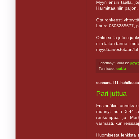
Myyn ensin täällä, jo
Harmittaa niin paljon,
Ota rohkeesti yhteyttä,
Laura 0505285677, p
Onko sulla jotain juo
niin laitan tänne ilm
myydään/ostetaan/lahj
Lähettänyt
Laura
klo
keski
Tunnisteet:
uutisia
sunnuntai 11. huhtikuut
Pari juttua
Ensinnäkin onneks ol
mennyt noin 3.44 ai
rankempaa ja Mark
varmasti, kun reissaaj
Huomisesta lenkistä s