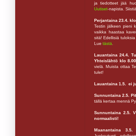
ja tiedotteet jää hu
Uutiset
-napista. Siisti
Perjantaina 23.4. kl
Testin jälkeen pieni
vaikka haastaa kaver
sitä! Edellisiä tuloksi
Lue
tästä
.
Lauantaina 24.4. T
Yhteislähtö klo 8.0
vielä. Muista ottaa 
tulet!
Lauantaina 1.5. ei 
Sunnuntaina 2.5. Pit
tällä kertaa mennä Py
Sunnuntaina 2.5. 
normaalisti!
Maanantaina 3.5.
Juoksutunti edelle