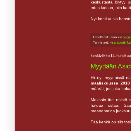
keskustasta löytyy pa
edes katsoa, niin kalli
Nyt kohti uusia haaste
Lähettänyt
Laura
klo
perja
Tunnisteet:
kisaraportti
,
ku
keskiviikko 14. huhtiku
Myydään Asic
Eli nyt myynnissä n
maaliskuussa 2010
määrät, jos joku halua
Maksoin itte näistä
haluaa ostaa. Saa
maanantaina juoksuun t
Tää kenkä on siis tosi