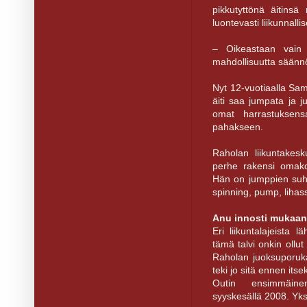
pikkutyttönä äitinsä
luontevasti liikunnall
– Oikeastaan vain s
mahdollisuutta säännöl
Nyt 12-vuotiaalla Samu
äiti saa jumpata ja 
omat harrastuksens
pahakseen.
Raholan liikuntakesk
perhe rakensi omako
Hän on jumppien suht
spinning, pump, lihas
Anu innosti mukaan
Eri liikuntalajeista
tämä talvi onkin ollu
Raholan juoksuporuk
teki jo sitä ennen its
Outin ensimmäine
syyskesällä 2008. Yksi