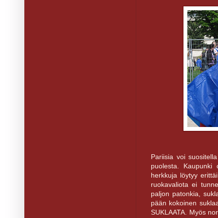
Pariisia voi suositel
puolesta. Kaupunki 
herkkuja löytyy erittä
ruokavaliota ei tunn
paljon patonkia, suklaa
pään kokoinen suklaahi
SUKLAATA. Myös normaa