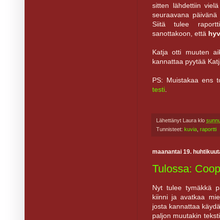
sitten lähdettiin viel
seuraavana päivänä 
Siitä tulee rapor
sanottakoon, että
hyv
Katja otti muuten aik
kannattaa pyytää Katja
PS: Muistakaa ens t
testi
.
Lähettänyt
Laura
klo
sunnu
Tunnisteet:
kuvia
,
raportti
maanantai 19. huhtikuut
Tulossa: Coop
Nyt tulee tymäkkä pa
kiinni ja avatkaa mi
josta kannattaa käyd
paljon muutakin teksti