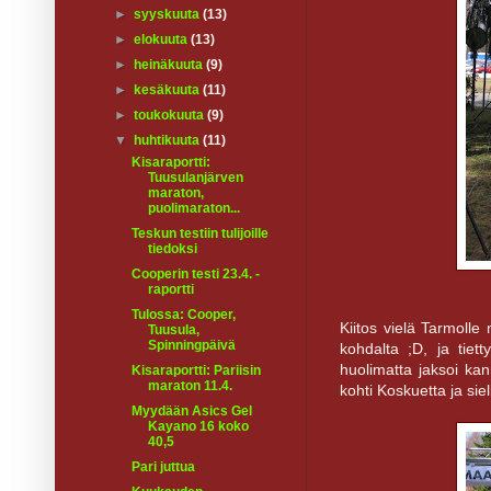
►
syyskuuta
(13)
►
elokuuta
(13)
►
heinäkuuta
(9)
►
kesäkuuta
(11)
►
toukokuuta
(9)
▼
huhtikuuta
(11)
Kisaraportti:
Tuusulanjärven
maraton,
puolimaraton...
Teskun testiin tulijoille
tiedoksi
Cooperin testi 23.4. -
raportti
Tulossa: Cooper,
Kiitos vielä Tarmolle
Tuusula,
Spinningpäivä
kohdalta ;D, ja tiet
huolimatta jaksoi ka
Kisaraportti: Pariisin
maraton 11.4.
kohti Koskuetta ja si
Myydään Asics Gel
Kayano 16 koko
40,5
Pari juttua