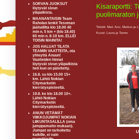
SORVAN JUOKSUT
Kisaraportti: 
löytyvät sivun
yläpalkista.
puolimaraton j
MAANANTAISIN Team
Raholan lenkit Tesoman
Tekstit: Mari, Anu, Markus ja 
jäähallilta klo 18.00 40
min n. 5 km + (klo 18.40)
Kuvat: Laura ja Tarmo
60 min n. 8-10 km. ELLEI
TOISIN MAINITA!
JOS HALUAT TILATA
TEAMIN VAATTEITA, ota
yhteyttä Anuun!
Vaatteiden hinnat
löytyvät sivun yläpalkista
heti kun on päivitetty.
16.8. su klo 15.00 15+
km. Lähtö Nokian
Citymarketin
kierrätyspisteeltä.
19.8. ke klo 18.00 10+.
Lähtö Nokian
Citymarketin
kierrätyspisteeltä.
ANUN VETÄMÄT
VIIKKOJUMPAT NOKIAN
LIIKUNTASALILLA (oma
jumppamatto mukaan).
Jumpat on tarkoitettu
U
kaikille, ei vain