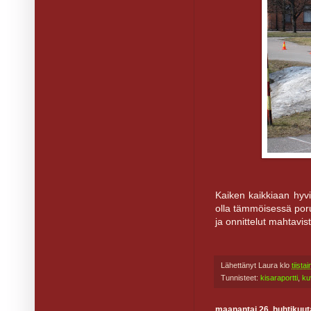
Kaiken kaikkiaan hyvin 
olla tämmöisessä por
ja onnittelut mahtavist
Lähettänyt
Laura
klo
tiista
Tunnisteet:
kisaraportti
,
ku
maanantai 26. huhtikuut