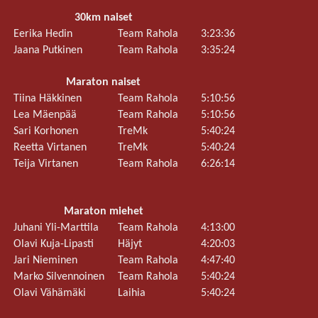
30km naiset
Eerika Hedin
Team Rahola
3:23:36
Jaana Putkinen
Team Rahola
3:35:24
Maraton naiset
Tiina Häkkinen
Team Rahola
5:10:56
Lea Mäenpää
Team Rahola
5:10:56
Sari Korhonen
TreMk
5:40:24
Reetta Virtanen
TreMk
5:40:24
Teija Virtanen
Team Rahola
6:26:14
Maraton miehet
Juhani Yli-Marttila
Team Rahola
4:13:00
.
Olavi Kuja-Lipasti
Häjyt
4:20:03
Jari Nieminen
Team Rahola
4:47:40
Marko Silvennoinen
Team Rahola
5:40:24
Olavi Vähämäki
Laihia
5:40:24