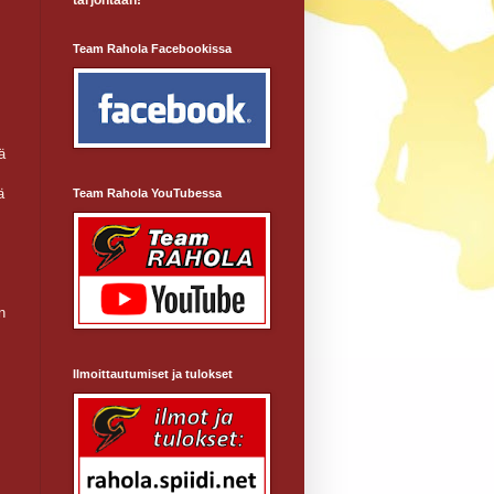
tarjontaan!
Team Rahola Facebookissa
ä
ä
Team Rahola YouTubessa
n
Ilmoittautumiset ja tulokset