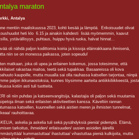
ntalya maraton
urkki, Antalya
nne mentiin maaliskuussa 2023, kohti kesää ja lämpöä. Erikoisuudet olivat
koushuudot heti klo 6.15 ja ainakin kahdesti lisää myömemmin, kaavut
isilla, ystävällisyys, puhtaus, huippu hyvä ruoka, halvat hinnat...
ävää oli nähdä paljon kodittomia koiria ja kissoja eläinrakkaana ihmisenä,
tta niin se on monessa paikassa, joten sopeudu!
tten matkaan, joka oli upea ja erilainen kokemus, jossa totesimme, että
rkkilaiset rakastaa maitoa, teetä sekä tupakkaa. Basaareissa oli kova
lpahuuto kaupoille, mutta muualla sai olla rauhassa katsellen tarjontaa, niinpä
imme paljon ikkunaostoksia, kunnes löysimme aarteita antiikkiliikkeestä, jost
kussa kotiin asti tuli tuotteita.
RI oli niin puhdas ja katseenvangitsija, kalastajia oli paljon sekä muutamia
sipetoja ilman sekä erilaisten aktiviteettien kanssa. Käveltiin rannan
ntumassa katsellen, kuunnellen sekä aistien meren ja ihmisten tunnelmat,
ikeaa/ rauhoittavaa.
KELIA, askelia ja askelia tuli sekä pysähdyksiä pieniä/ pidempiä. Elämä,
ämisen tarkoitus, ihmeiden/ erilaisuuden/ uusien asioiden äärellä
mmästyttää/ kummastuttaa/ ihastuttaa/ vihastuttaa pieniä kulkijoita, mutta