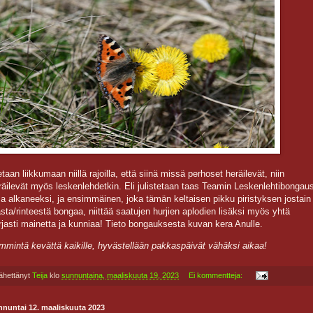
etaan liikkumaan niillä rajoilla, että siinä missä perhoset heräilevät, niin
räilevät myös leskenlehdetkin. Eli julistetaan taas Teamin Leskenlehtibongau
sa alkaneeksi, ja ensimmäinen, joka tämän keltaisen pikku piristyksen jostain
asta/rinteestä bongaa, niittää saatujen hurjien aplodien lisäksi myös yhtä
rjasti mainetta ja kunniaa! Tieto bongauksesta kuvan kera Anulle.
mmintä kevättä kaikille, hyvästellään pakkaspäivät vähäksi aikaa!
ähettänyt
Teija
klo
sunnuntaina, maaliskuuta 19, 2023
Ei kommentteja:
nnuntai 12. maaliskuuta 2023