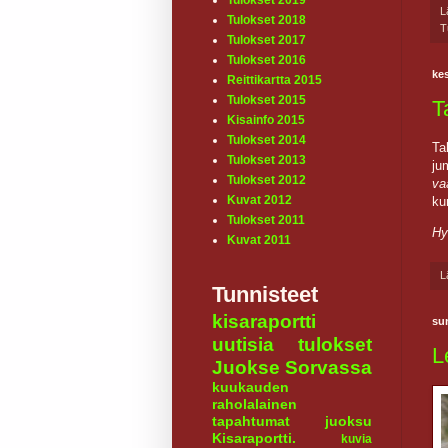
Tulokset 2019
L
Tulokset 2018
T
Tulokset 2017
Tulokset 2016
kes
Reittikartta 2015
Tulokset 2015
T
Kisainfo 2015
Tulokset 2014
Ta
Tulokset 2013
ju
Tulokset 2012
va
Kuvat 2012
ku
Tulokset 2011
Hy
Kuvat 2011
L
Tunnisteet
kisaraportti
su
uutisia
tulokset
L
Juokse Sorvassa
kuukauden
raholalainen
tapahtumat
juoksu
Kisaraportti.
kuvia