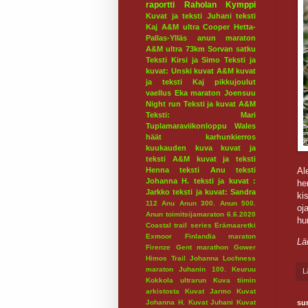
raportti
Raholan Kymppi
Kuvat ja teksti Juhani
teksti
Kaj
A&M ultra
Cooper
Hetta-
Pallas-Ylläs
anun maraton
A&M ultra 73km
Sorvan satku
Teksti Kirsi ja Simo
Teksti ja
kuvat: Unski
kuvat A&M
kuvat
ja teksti Kaj
pikkujoulut
vaellus
Eka maraton
Joensuu
Night run
Teksti ja kuvat A&M
Teksti: Mari
Tuplamaraviikonloppu
Wales
häät
karhunkierros
kuukauden kuva
kuvat ja
teksti A&M
kuvat ja teksti
Al
Henna
teksti Anu
teksti
Johanna H.
teksti ja kuvat :
he
Jarkko
teksti ja kuvat: Sandra
ki
112
Anu
Anun 300.
Anun 500.
oj
Anun toimitsijamaraton 6.6.2020
hu
Coastal trail series
Erämaaretki
Exmoor
Finlandia maraton
Lä
Firenze
Gent marathon
Gower
Himos Trail
Johanna Lochness
maraton
Juhanin 100.
Keuruu
L
Kokkola ultrarun
Kuva tiimin
arkistosta
Kuvat Jarmo
Kuvat
su
Johanna H.
Kuvat Juhani
Kuvat