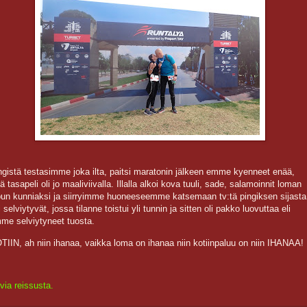
ngistä testasimme joka ilta, paitsi maratonin jälkeen emme kyenneet enää,
lä tasapeli oli jo maaliviivalla. Illalla alkoi kova tuuli, sade, salamoinnit loman
pun kunniaksi ja siirryimme huoneeseemme katsemaan tv:tä pingiksen sijasta
i selviytyvät, jossa tilanne toistui yli tunnin ja sitten oli pakko luovuttaa eli
me selviytyneet tuosta.
TIIN, ah niin ihanaa, vaikka loma on ihanaa niin kotiinpaluu on niin IHANAA!
via reissusta.