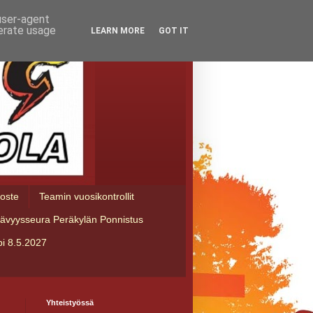
 user-agent
nerate usage
LEARN MORE
GOT IT
loste
Teamin vuosikontrollit
tävyysseura Peräkylän Ponnistus
i 8.5.2027
Yhteistyössä