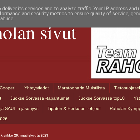
deliver its services and to analyze traffic. Your IP address and
formance and security metrics to ensure quality of service, ge
 abuse.
olan sivut
Cooperi
Yhteystiedot
Maratoonarin Muistilista
Tietosuojase
t
Juokse Sorvassa -tapahtumat
Juokse Sorvassa top10
Ys
ja SAUL:n jäsenyys
Tipaton & Herkuton -ohjeet
Raholan Kympp
2026
kiviikko 29. maaliskuuta 2023