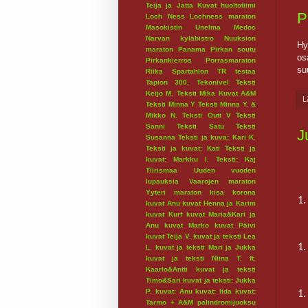
Teija ja Jatta
Kuvat huoltotiimi
P
Loch Ness
Lochness maraton
Masokistin Unelma
Medoc
Narvan kyläbistro
Nuuksion
Hy
maraton
Panama
Pirkan soutu
os
Pirkankierros
Porrasmaraton
suu
Riika
Spartahlon
TR testaa
Tapion 300.
Tekonivel
Teksti
Keijo M.
Teksti Mika Kuvat A&M
L
Teksti Minna Y
Teksti Minna Y. &
Mikko N.
Teksti Outi V
Teksti
Sanni
Teksti Satu
Teksti
J
Susanna
Teksti ja kuva; Kari K.
Teksti ja kuvat: Kati
Teksti ja
kuvat: Markku I.
Teksti: Kaj
Tiirismaa
Uuden vuoden
lupauksia
Vaarojen maraton
Yyteri maraton
kisa
korona
1.
kuvat Anu
kuvat Henna ja Karim
kuvat Kurf
kuvat Maria&Kari ja
Anu
kuvat Marko
kuvat Päivi
kuvat Teija V.
kuvat ja teksti Lea
1.
L.
kuvat ja teksti Mari ja Jukka
kuvat ja teksti Niina T. ft.
Kaarlo&Antti
kuvat ja teksti
Timo&Sari
kuvat ja teksti: Jukka
P.
kuvat: Anu
kuvat: Iida
kuvat:
1.
Tarmo + A&M
palindromijuoksu