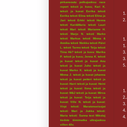
pirkansoutu
polkujuoksu
race
report
teksit ja kuva; Kari K.
teksit ja kuvat Eerika
teksti
1.
Eerika
teksti Elina
teksti Elina ja
2.
Jari
teksti Erkki
teksti Henna
teksti Kari&Maria
teksti Lauri
teksti Mari
teksti Marianne H.
teksti Marjo N.
teksti Marko
teksti Markus
teksti Minna &
1.
Annika
teksti Niekku
teksti Päivi
1.
L.
teksti Tarmo
teksti Teija
teksti
3.
Tiina Hä?
teksti ja kuva: Marika
P.
teksti ja kuva; Jenna K.
teksti
3.
ja kuvat
teksti ja kuvat Anu
5.
teksti ja kuvat Juho
teksti ja
kuvat Marko K.
teksti ja kuvat
Minna J.
teksti ja kuvat johanna
teksti ja kuvat petteri
teksti ja
kuvat: Harri
teksti ja kuvat: Heini
teksti ja kuvat: Ilona
teksti ja
1.
kuvat: M&J
teksti ja kuvat: Mirva
2.
teksti ja kuvat: Teija
teksti ja
kuvat: Ville N.
teksti ja kuvat:
3.
Virpi
teksti: Maratonseisojat
4.
teksti: Mari ja Jukka
teksti:
Maria
teksti: Sanna
text Mikolaj
4.
tiedote
tiimimatka
ultrajuoksu
villen 40v.