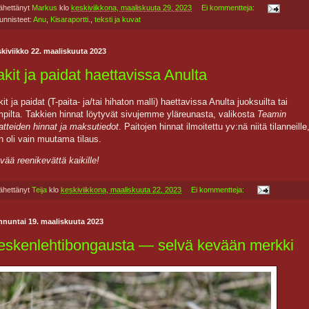
ähettänyt
Markus
klo
keskiviikkona, maaliskuuta 29, 2023
Ei kommentteja:
unnisteet:
Anu
,
Kisaraportti.
,
teksti ja kuvat
kiviikko 22. maaliskuuta 2023
akit ja paidat haettavissa Anulta
kit ja paidat (T-paita- ja/tai hihaton malli) haettavissa Anulta juoksuilta tai
mpilta. Takkien hinnat löytyvät sivujemme yläreunasta, valikosta
Teamin
atteiden hinnat ja maksutiedot
. Paitojen hinnat ilmoitettu yv:nä niitä tilanneille
n oli vain muutama tilaus.
vää reenikevättä kaikille!
ähettänyt
Teija
klo
keskiviikkona, maaliskuuta 22, 2023
Ei kommentteja:
nnuntai 19. maaliskuuta 2023
eskenlehtibongausta — selvä kevään merkki