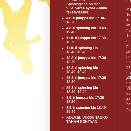
ma
teamiläisille.
Spinningissä on tilaa
9:lle. Varaa pyörä Anulta
Ma
tekstiviestillä.
10
4.8. ti jumppa klo 17.30–
ka
18.30
la
4.8. ti spinning klo 18.40–
hu
19.40
Toi
11.8. ti jumppa klo 17.30–
on 
18.30
pu
11.8. ti spinning klo
jä
18.40–19.40
ed
18.8. ti jumppa klo 17.30–
tu
18.30
pä
18.8. ti spinning klo
18.40–19.40
ma
jä
25.8. ti jumppa klo 17.30–
18.30
tu
25.8. ti spinning klo
VE
18.40–19.40
ka
1.9. ti jumppa klo 17.30–
ju
18.30
ho
1.9. ti spinning klo 18.40–
hu
19.40
KOLMEN VIIKON TAUKO
TÄHÄN KOHTAAN.