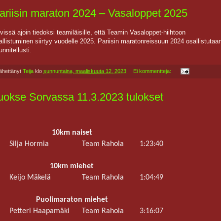
ariisin maraton 2024 – Vasaloppet 2025
vissä ajoin tiedoksi teamiläisille, että Teamin Vasaloppet-hiihtoon
allistuminen siirtyy vuodelle 2025. Pariisin maratonreissuun 2024 osallistutaa
nnitellusti.
ähettänyt
Teija
klo
sunnuntaina, maaliskuuta 12, 2023
Ei kommentteja:
uokse Sorvassa 11.3.2023 tulokset
10km naiset
Silja Hormia
Team Rahola
1:23:40
10km miehet
Keijo Mäkelä
Team Rahola
1:04:49
Puolimaraton miehet
Petteri Haapamäki
Team Rahola
3:16:07