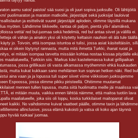
ailma täytyy nähdä.
raton aamu satoi/ paistoi/ sää suosi ja oli juuri sopiva juoksulle. Oli lähtijöitä
km/ puolimaraton ja maraton matkoille, järjestäjät sekä juoksijat lauloivat
nsallislaulun ja esittelivät suuret järjestäjät aplodein, olimme täysillä mukana
ulua myöten. Lähdimme liikkeelle, rantaa oli paljon, pientä ylä-/ alamäkeä,
olloissa vettä/ red bul-juomaa sekä hedelmiä, red bul antaa siivet ja välillä ei.
letteja oli vähän ja ainakin yksi oli köytetty keltaisin nauhoin eli älä tule täällä
käyty jo. Toivoin, että isompaa istuntoa ei tulisi, jossa asiat käsiteltäisiin, sill
skaa ei oikein löytynyt rannasta, mutta mitä ihmettä Turkki, ihanat ruoat ja
nnitys, ei mitään isompaa tarvetta missään kohtaa nostaa kissaa pöydälle eik
es maalialueella, Turkkiin siis. Markus kävi kastelemassa kukat grillipaikan
ntumassa, jossa grillikausi oli vasta alkamassa myöhemmin ehkä kuukauden
ästä, mutta kukat kukkaan sano mehiläinen kun sopivan hetken näki. Red bul
istui aina vaan ja ja lopussa tuli super siivet viime viikkoisen juoksujemme
lkeen Espoossa, jossa olimme pikku piristeellä. Ohitimme muutamat
rkkilaiset mennen tullen lopussa, mutta siitä huolimatta meille jäi maalissa vai
TTÄ, ei mitään muuta, vaikka ennen lähtöä näimme, että maitoa tuotiin lava
upalla maalialueelle, joka siis oli loppu, koska turkkilaiset maitoparrat olivat
oneet kaikki. No vaihdoimme kuivat vaatteet päälle, otimme taxin ja lähdimme
tellillemme allinclusive, jossa elämä kukoisti ja vatsa oli koko ajan täynnä
ippu hyvää ruokaa/ juomaa.