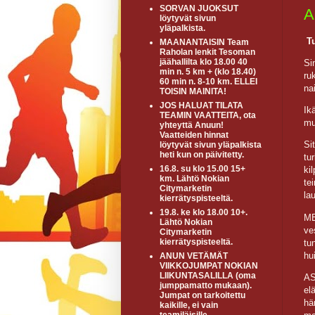
SORVAN JUOKSUT
A
löytyvät sivun
yläpalkista.
T
MAANANTAISIN Team
Raholan lenkit Tesoman
jäähallilta klo 18.00 40
Si
min n. 5 km + (klo 18.40)
ru
60 min n. 8-10 km. ELLEI
na
TOISIN MAINITA!
JOS HALUAT TILATA
Ik
TEAMIN VAATTEITA, ota
mu
yhteyttä Anuun!
Vaatteiden hinnat
Si
löytyvät sivun yläpalkista
heti kun on päivitetty.
tu
16.8. su klo 15.00 15+
ki
km. Lähtö Nokian
te
Citymarketin
lau
kierrätyspisteeltä.
19.8. ke klo 18.00 10+.
ME
Lähtö Nokian
ve
Citymarketin
kierrätyspisteeltä.
tu
hu
ANUN VETÄMÄT
VIIKKOJUMPAT NOKIAN
LIIKUNTASALILLA (oma
AS
jumppamatto mukaan).
el
Jumpat on tarkoitettu
hä
kaikille, ei vain