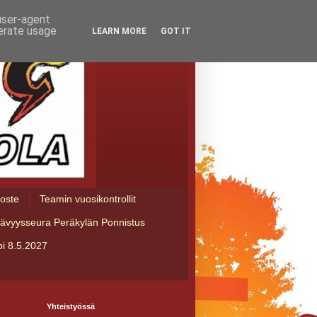
 user-agent
nerate usage
LEARN MORE
GOT IT
loste
Teamin vuosikontrollit
tävyysseura Peräkylän Ponnistus
i 8.5.2027
Yhteistyössä