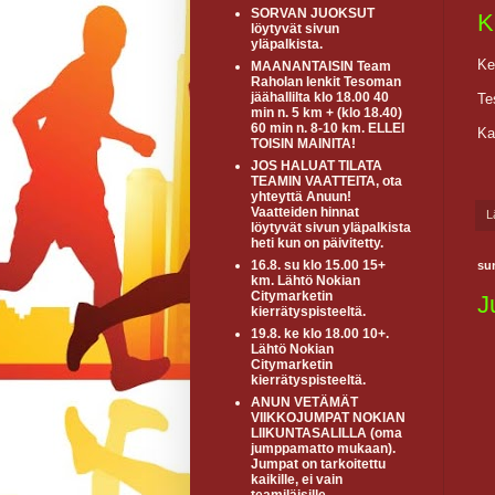
SORVAN JUOKSUT
K
löytyvät sivun
yläpalkista.
Ke
MAANANTAISIN Team
Raholan lenkit Tesoman
jäähallilta klo 18.00 40
Te
min n. 5 km + (klo 18.40)
60 min n. 8-10 km. ELLEI
Ka
TOISIN MAINITA!
JOS HALUAT TILATA
TEAMIN VAATTEITA, ota
yhteyttä Anuun!
Vaatteiden hinnat
L
löytyvät sivun yläpalkista
heti kun on päivitetty.
16.8. su klo 15.00 15+
su
km. Lähtö Nokian
Citymarketin
J
kierrätyspisteeltä.
19.8. ke klo 18.00 10+.
Lähtö Nokian
Citymarketin
kierrätyspisteeltä.
ANUN VETÄMÄT
VIIKKOJUMPAT NOKIAN
LIIKUNTASALILLA (oma
jumppamatto mukaan).
Jumpat on tarkoitettu
kaikille, ei vain