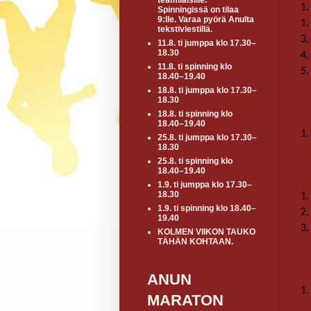
teamiläisille.
1.
Spinningissä on tilaa
9:lle. Varaa pyörä Anulta
1.
tekstiviestillä.
3.
11.8. ti jumppa klo 17.30–
18.30
4.
11.8. ti spinning klo
5.
18.40–19.40
18.8. ti jumppa klo 17.30–
18.30
18.8. ti spinning klo
18.40–19.40
1.
25.8. ti jumppa klo 17.30–
18.30
25.8. ti spinning klo
18.40–19.40
1.9. ti jumppa klo 17.30–
18.30
1.
1.9. ti spinning klo 18.40–
2.
19.40
3.
KOLMEN VIIKON TAUKO
TÄHÄN KOHTAAN.
ANUN
1.
MARATON