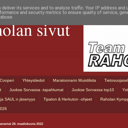
deliver its services and to analyze traffic. Your IP address and
formance and security metrics to ensure quality of service, ge
 abuse.
olan sivut
Cooperi
Yhteystiedot
Maratoonarin Muistilista
Tietosuojase
t
Juokse Sorvassa -tapahtumat
Juokse Sorvassa top10
Ys
ja SAUL:n jäsenyys
Tipaton & Herkuton -ohjeet
Raholan Kympp
2026
anantai 28. maaliskuuta 2022