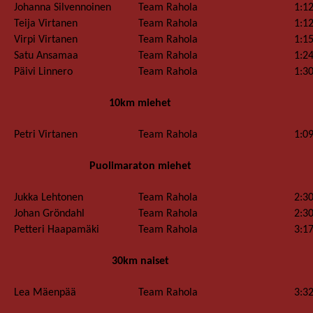
Johanna Silvennoinen
Team Rahola
1:1
Teija Virtanen
Team Rahola
1:1
Virpi Virtanen
Team Rahola
1:1
Satu Ansamaa
Team Rahola
1:2
Päivi Linnero
Team Rahola
1:3
10km miehet
Petri Virtanen
Team Rahola
1:0
Puolimaraton miehet
Jukka Lehtonen
Team Rahola
2:3
Johan Gröndahl
Team Rahola
2:3
Petteri Haapamäki
Team Rahola
3:1
30km naiset
Lea Mäenpää
Team Rahola
3:3