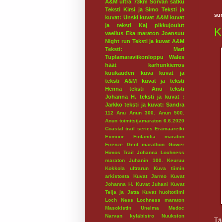
A&M ultra 73km
Sorvan satku
Teksti Kirsi ja Simo
Teksti ja
su
kuvat: Unski
kuvat A&M
kuvat
ja teksti Kaj
pikkujoulut
K
vaellus
Eka maraton
Joensuu
Night run
Teksti ja kuvat A&M
Teksti: Mari
Tuplamaraviikonloppu
Wales
häät
karhunkierros
kuukauden kuva
kuvat ja
teksti A&M
kuvat ja teksti
Henna
teksti Anu
teksti
Johanna H.
teksti ja kuvat :
Jarkko
teksti ja kuvat: Sandra
112
Anu
Anun 300.
Anun 500.
Anun toimitsijamaraton 6.6.2020
Coastal trail series
Erämaaretki
Exmoor
Finlandia maraton
Firenze
Gent marathon
Gower
Himos Trail
Johanna Lochness
maraton
Juhanin 100.
Keuruu
Kokkola ultrarun
Kuva tiimin
arkistosta
Kuvat Jarmo
Kuvat
Johanna H.
Kuvat Juhani
Kuvat
Teija ja Jatta
Kuvat huoltotiimi
Loch Ness
Lochness maraton
Masokistin Unelma
Medoc
Narvan kyläbistro
Nuuksion
Tä