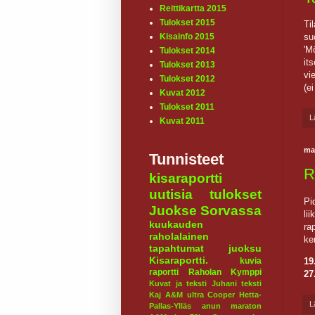
Reittikartta 2015
Tulokset 2015
Ti
su
Kisainfo 2015
'M
Tulokset 2014
it
Tulokset 2013
vie
Tulokset 2012
(e
Kuvat 2012
Tulokset 2011
L
Kuvat 2011
ma
Tunnisteet
R
kisaraportti
uutisia
tulokset
Pi
Juokse Sorvassa
li
kuukauden
ra
raholalainen
ke
tapahtumat
juoksu
Kisaraportti.
19
kuvia
raportti
Raholan Kymppi
27
Kuvat ja teksti Juhani
teksti
Kaj
A&M ultra
Cooper
Hetta-
L
Pallas-Ylläs
anun maraton