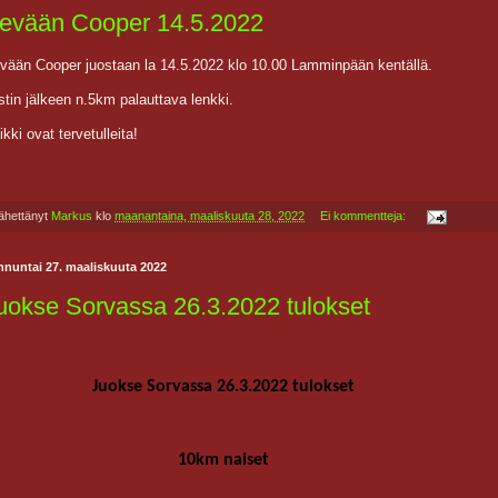
evään Cooper 14.5.2022
vään Cooper juostaan la 14.5.2022 klo 10.00 Lamminpään kentällä.
stin jälkeen n.5km palauttava lenkki.
ikki ovat tervetulleita!
ähettänyt
Markus
klo
maanantaina, maaliskuuta 28, 2022
Ei kommentteja:
nnuntai 27. maaliskuuta 2022
uokse Sorvassa 26.3.2022 tulokset
Juokse Sorvassa 26.3.2022 tulokset
10km naiset