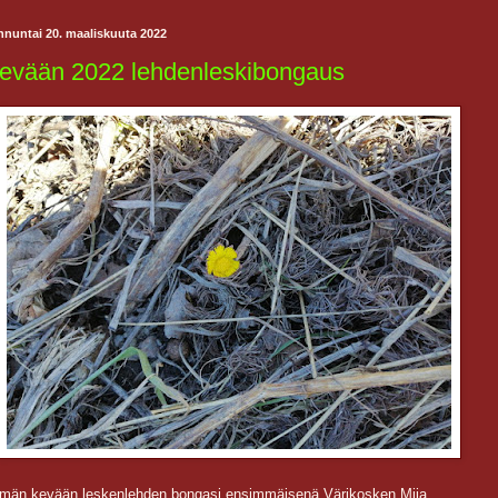
nnuntai 20. maaliskuuta 2022
evään 2022 lehdenleskibongaus
män kevään leskenlehden bongasi ensimmäisenä Värikosken Miia