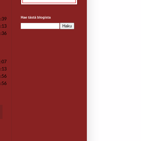
Hae tästä blogista
8:39
4:13
5:36
7:07
4:13
4:56
4:56