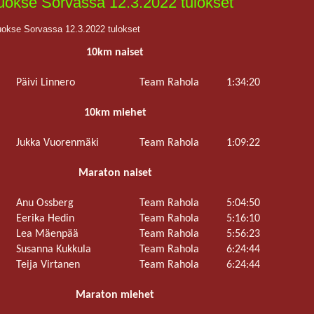
uokse Sorvassa 12.3.2022 tulokset
okse Sorvassa 12.3.2022 tulokset
10km naiset
.
Päivi Linnero
Team Rahola
1:34:20
10km miehet
.
Jukka Vuorenmäki
Team Rahola
1:09:22
Maraton naiset
.
Anu Ossberg
Team Rahola
5:04:50
.
Eerika Hedin
Team Rahola
5:16:10
.
Lea Mäenpää
Team Rahola
5:56:23
.
Susanna Kukkula
Team Rahola
6:24:44
.
Teija Virtanen
Team Rahola
6:24:44
Maraton miehet