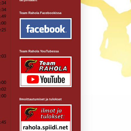
tarjontaan!
2:34
2:34
Team Rahola Facebookissa
5:49
4:00
0:25
Team Rahola YouTubessa
9:03
0:00
0:02
7:00
Ilmoittautumiset ja tulokset
2:45