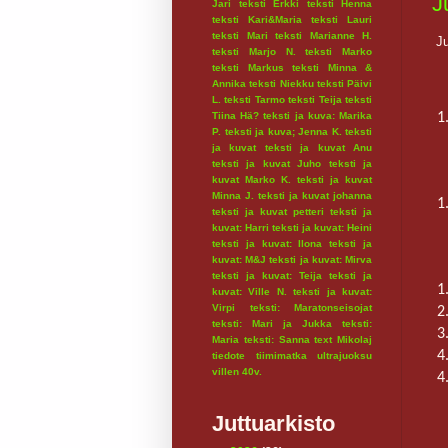
J
Jari
teksti Erkki
teksti Henna
teksti Kari&Maria
teksti Lauri
teksti Mari
teksti Marianne H.
Ju
teksti Marjo N.
teksti Marko
teksti Markus
teksti Minna &
Annika
teksti Niekku
teksti Päivi
L.
teksti Tarmo
teksti Teija
teksti
Tiina Hä?
teksti ja kuva: Marika
1
P.
teksti ja kuva; Jenna K.
teksti
ja kuvat
teksti ja kuvat Anu
teksti ja kuvat Juho
teksti ja
kuvat Marko K.
teksti ja kuvat
Minna J.
teksti ja kuvat johanna
1
teksti ja kuvat petteri
teksti ja
kuvat: Harri
teksti ja kuvat: Heini
teksti ja kuvat: Ilona
teksti ja
kuvat: M&J
teksti ja kuvat: Mirva
teksti ja kuvat: Teija
teksti ja
1
kuvat: Ville N.
teksti ja kuvat:
Virpi
teksti: Maratonseisojat
2
teksti: Mari ja Jukka
teksti:
3
Maria
teksti: Sanna
text Mikolaj
4
tiedote
tiimimatka
ultrajuoksu
villen 40v.
4
Juttuarkisto