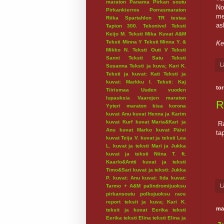
maraton
Panama
Pirkan soutu
No
Pirkankierros
Porrasmaraton
me
Riika
Spartahlon
TR testaa
as
Tapion 300.
Tekonivel
Teksti
Keijo M.
Teksti Mika Kuvat A&M
Teksti Minna Y
Teksti Minna Y. &
Ke
Mikko N.
Teksti Outi V
Teksti
Sanni
Teksti Satu
Teksti
L
Susanna
Teksti ja kuva; Kari K.
Teksti ja kuvat: Kati
Teksti ja
kuvat: Markku I.
Teksti: Kaj
tor
Tiirismaa
Uuden vuoden
lupauksia
Vaarojen maraton
R
Yyteri maraton
kisa
korona
kuvat Anu
kuvat Henna ja Karim
kuvat Kurf
kuvat Maria&Kari ja
Ra
Anu
kuvat Marko
kuvat Päivi
ta
kuvat Teija V.
kuvat ja teksti Lea
L.
kuvat ja teksti Mari ja Jukka
kuvat ja teksti Niina T. ft.
Kaarlo&Antti
kuvat ja teksti
Timo&Sari
kuvat ja teksti: Jukka
P.
kuvat: Anu
kuvat: Iida
kuvat:
L
Tarmo + A&M
palindromijuoksu
pirkansoutu
polkujuoksu
race
report
teksit ja kuva; Kari K.
ma
teksit ja kuvat Eerika
teksti
Eerika
teksti Elina
teksti Elina ja