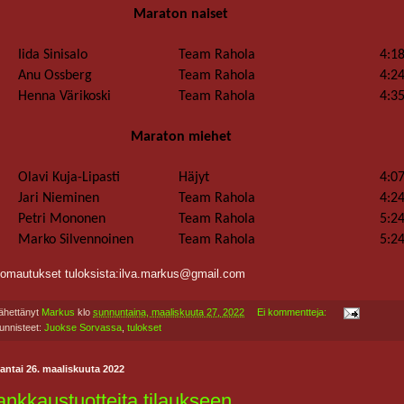
Maraton naiset
Iida Sinisalo
Team Rahola
4:1
Anu Ossberg
Team Rahola
4:2
Henna Värikoski
Team Rahola
4:3
Maraton miehet
Olavi Kuja-Lipasti
Häjyt
4:0
Jari Nieminen
Team Rahola
4:2
Petri Mononen
Team Rahola
5:2
Marko Silvennoinen
Team Rahola
5:2
omautukset tuloksista:ilva.markus@gmail.com
ähettänyt
Markus
klo
sunnuntaina, maaliskuuta 27, 2022
Ei kommentteja:
unnisteet:
Juokse Sorvassa
,
tulokset
antai 26. maaliskuuta 2022
ankkaustuotteita tilaukseen