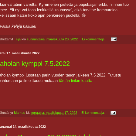
kianvaltatien varrelta. Kymmenen pistettä ja papukaijamerkki, niinhän tuo
nee. Eli nyt voi taas lenkkeillä 'rauhassa', eikä tarvitse kompuroida
kelissaan katse koko ajan penkereen puolella. 😆
väisiä kelejä kaikille!
ähettänyt
Teija
klo
sunnuntaina, maaliskuuta 20, 2022
Ei kommentteja:
stai 17. maaliskuuta 2022
aholan kymppi 7.5.2022
holan kymppi juostaan parin vuoden tauon jälkeen 7.5.2022. Tutustu
pahtumaan ja ilmoittaudu mukaan
tämän linkin kautta.
ähettänyt
Markus
klo
torstaina, maaliskuuta 17, 2022
Ei kommentteja:
anantai 14. maaliskuuta 2022