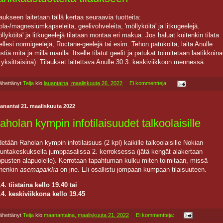
laukseen laitetaan tällä kertaa seuraavia tuotteita:
ola-/magnesiumkapseleita, geelivohveleita, 'möllyköitä' ja litkugeelejä.
öllyköitä' ja litkugeelejä tilataan montaa eri makua. Jos haluat kuitenkin tilata
sellesi normigeelejä, Roctane-geelejä tai esim. Tehon patukoita, laita Anulle
stiä mitä ja millä maulla. Itselle tilatut geelit ja patukat toimitetaan laatikkoina
i yksittäisinä). Tilaukset laitettava Anulle 30.3. keskiviikkoon mennessä.
ähettänyt
Teija
klo
lauantaina, maaliskuuta 26, 2022
Ei kommentteja:
anantai 21. maaliskuuta 2022
aholan kympin infotilaisuudet talkoolaisille
detään Raholan kympin infotilaisuus (2 kpl) kaikille talkoolaisille Nokian
ikuntakeskuksella jumppasalissa 2. kerroksessa (jätä kengät alakertaan
ppusten alapuolelle). Kerrotaan tapahtuman kulku miten toimitaan, missä
nenkin
asemapaikka
on jne. Eli osallistu jompaan kumpaan tilaisuuteen.
.4. tiistaina kello 19.40 tai
.4. keskiviikkona kello 19.45
ähettänyt
Teija
klo
maanantaina, maaliskuuta 21, 2022
Ei kommentteja: