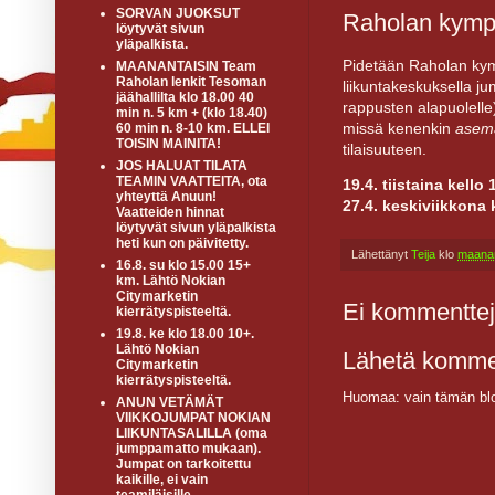
SORVAN JUOKSUT
Raholan kympin
löytyvät sivun
yläpalkista.
Pidetään Raholan kympi
MAANANTAISIN Team
Raholan lenkit Tesoman
liikuntakeskuksella j
jäähallilta klo 18.00 40
rappusten alapuolelle
min n. 5 km + (klo 18.40)
missä kenenkin
asem
60 min n. 8-10 km. ELLEI
TOISIN MAINITA!
tilaisuuteen.
JOS HALUAT TILATA
TEAMIN VAATTEITA, ota
19.4. tiistaina kello 
yhteyttä Anuun!
27.4. keskiviikkona 
Vaatteiden hinnat
löytyvät sivun yläpalkista
heti kun on päivitetty.
Lähettänyt
Teija
klo
maanan
16.8. su klo 15.00 15+
km. Lähtö Nokian
Citymarketin
Ei kommenttej
kierrätyspisteeltä.
19.8. ke klo 18.00 10+.
Lähtö Nokian
Lähetä komme
Citymarketin
kierrätyspisteeltä.
Huomaa: vain tämän blo
ANUN VETÄMÄT
VIIKKOJUMPAT NOKIAN
LIIKUNTASALILLA (oma
jumppamatto mukaan).
Jumpat on tarkoitettu
kaikille, ei vain