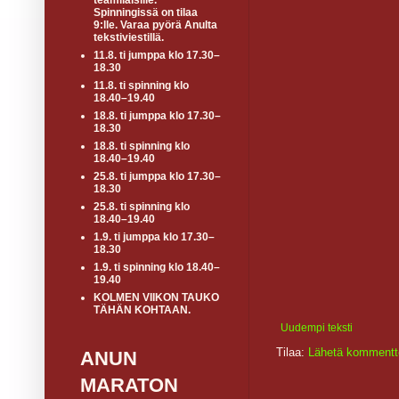
teamiläisille.
Spinningissä on tilaa
9:lle. Varaa pyörä Anulta
tekstiviestillä.
11.8. ti jumppa klo 17.30–
18.30
11.8. ti spinning klo
18.40–19.40
18.8. ti jumppa klo 17.30–
18.30
18.8. ti spinning klo
18.40–19.40
25.8. ti jumppa klo 17.30–
18.30
25.8. ti spinning klo
18.40–19.40
1.9. ti jumppa klo 17.30–
18.30
1.9. ti spinning klo 18.40–
19.40
KOLMEN VIIKON TAUKO
TÄHÄN KOHTAAN.
Uudempi teksti
Tilaa:
Lähetä kommentt
ANUN
MARATON