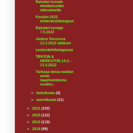
Raholan kympin
infotilaisuudet
talkoolaisille
Kevään 2022
lehdenleskibongaus
Raholan kymppi
7.5.2022
Juokse Sorvassa
12.3.2022 tulokset
Leskenlehtibongausta
TIPATON &
HERKUTON 14.3.–
13.4.2022
Tärkeää tietoa meidän
omiin
tapahtumiimme
osallist...
►
helmikuuta
(4)
►
tammikuuta
(11)
►
2021
(102)
►
2020
(122)
►
2019
(110)
►
2018
(99)