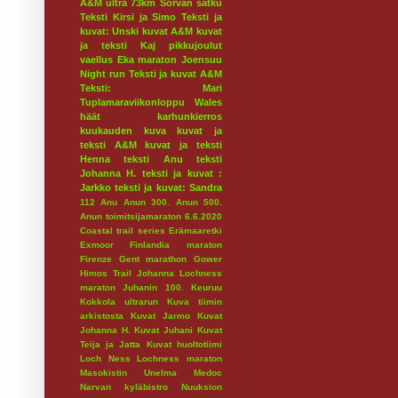
A&M ultra 73km
Sorvan satku
Teksti Kirsi ja Simo
Teksti ja
kuvat: Unski
kuvat A&M
kuvat
ja teksti Kaj
pikkujoulut
vaellus
Eka maraton
Joensuu
Night run
Teksti ja kuvat A&M
Teksti: Mari
Tuplamaraviikonloppu
Wales
häät
karhunkierros
kuukauden kuva
kuvat ja
teksti A&M
kuvat ja teksti
Henna
teksti Anu
teksti
Johanna H.
teksti ja kuvat :
Jarkko
teksti ja kuvat: Sandra
112
Anu
Anun 300.
Anun 500.
Anun toimitsijamaraton 6.6.2020
Coastal trail series
Erämaaretki
Exmoor
Finlandia maraton
Firenze
Gent marathon
Gower
Himos Trail
Johanna Lochness
maraton
Juhanin 100.
Keuruu
Kokkola ultrarun
Kuva tiimin
arkistosta
Kuvat Jarmo
Kuvat
Johanna H.
Kuvat Juhani
Kuvat
Teija ja Jatta
Kuvat huoltotiimi
Loch Ness
Lochness maraton
Masokistin Unelma
Medoc
Narvan kyläbistro
Nuuksion