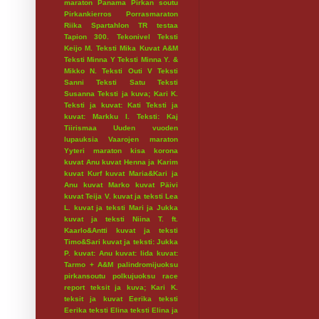
maraton
Panama
Pirkan soutu
Pirkankierros
Porrasmaraton
Riika
Spartahlon
TR testaa
Tapion 300.
Tekonivel
Teksti
Keijo M.
Teksti Mika Kuvat A&M
Teksti Minna Y
Teksti Minna Y. &
Mikko N.
Teksti Outi V
Teksti
Sanni
Teksti Satu
Teksti
Susanna
Teksti ja kuva; Kari K.
Teksti ja kuvat: Kati
Teksti ja
kuvat: Markku I.
Teksti: Kaj
Tiirismaa
Uuden vuoden
lupauksia
Vaarojen maraton
Yyteri maraton
kisa
korona
kuvat Anu
kuvat Henna ja Karim
kuvat Kurf
kuvat Maria&Kari ja
Anu
kuvat Marko
kuvat Päivi
kuvat Teija V.
kuvat ja teksti Lea
L.
kuvat ja teksti Mari ja Jukka
kuvat ja teksti Niina T. ft.
Kaarlo&Antti
kuvat ja teksti
Timo&Sari
kuvat ja teksti: Jukka
P.
kuvat: Anu
kuvat: Iida
kuvat:
Tarmo + A&M
palindromijuoksu
pirkansoutu
polkujuoksu
race
report
teksit ja kuva; Kari K.
teksit ja kuvat Eerika
teksti
Eerika
teksti Elina
teksti Elina ja