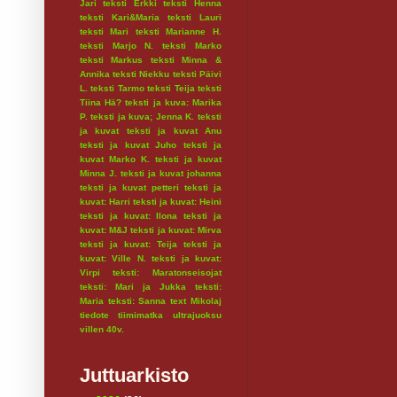
Jari
teksti Erkki
teksti Henna
teksti Kari&Maria
teksti Lauri
teksti Mari
teksti Marianne H.
teksti Marjo N.
teksti Marko
teksti Markus
teksti Minna &
Annika
teksti Niekku
teksti Päivi
L.
teksti Tarmo
teksti Teija
teksti
Tiina Hä?
teksti ja kuva: Marika
P.
teksti ja kuva; Jenna K.
teksti
ja kuvat
teksti ja kuvat Anu
teksti ja kuvat Juho
teksti ja
kuvat Marko K.
teksti ja kuvat
Minna J.
teksti ja kuvat johanna
teksti ja kuvat petteri
teksti ja
kuvat: Harri
teksti ja kuvat: Heini
teksti ja kuvat: Ilona
teksti ja
kuvat: M&J
teksti ja kuvat: Mirva
teksti ja kuvat: Teija
teksti ja
kuvat: Ville N.
teksti ja kuvat:
Virpi
teksti: Maratonseisojat
teksti: Mari ja Jukka
teksti:
Maria
teksti: Sanna
text Mikolaj
tiedote
tiimimatka
ultrajuoksu
villen 40v.
Juttuarkisto