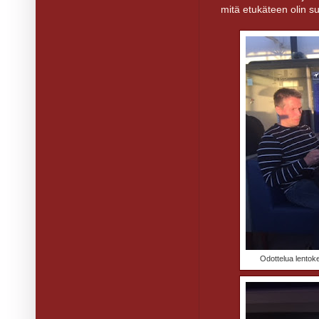
mitä etukäteen olin suu
Odottelua lentoke