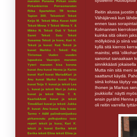
systeemi! Huoltopiste
maraton
Panama
Pirkan soutu
Pirkankierros
Porrasmaraton
Riika
Spartahlon
TR testaa
Reitin alussa juostiin 
Tapion 300.
Tekonivel
Teksti
Vähäjärveä kun lähdet
Keijo M.
Teksti Mika Kuvat A&M
ennen taas sorapintaisek
Teksti Minna Y
Teksti Minna Y. &
Kolmannen kierroksen j
Mikko N.
Teksti Outi V
Teksti
kuinka sitä oikein jaks
Sanni
Teksti Satu
Teksti
möllyköinä jo siinä va
Susanna
Teksti ja kuva; Kari K.
Teksti ja kuvat: Kati
Teksti ja
kyllä sitä kierros ke
kuvat: Markku I.
Teksti: Kaj
mainitsi, että 'oliko
Tiirismaa
Uuden vuoden
sanonut sanaakaan kun
lupauksia
Vaarojen maraton
sinnikkäästi jokaisella
Yyteri maraton
kisa
korona
Mutta niin sitä meni s
kuvat Anu
kuvat Henna ja Karim
kuvat Kurf
kuvat Maria&Kari ja
saattanut käydä. Pahoi
Anu
kuvat Marko
kuvat Päivi
siinä kohtaa täytyy v
kuvat Teija V.
kuvat ja teksti Lea
Ihonen ja Markus sen 
L.
kuvat ja teksti Mari ja Jukka
joukkiolla' näytti myös
kuvat ja teksti Niina T. ft.
ensin pyrähti Henna p
Kaarlo&Antti
kuvat ja teksti
Timo&Sari
kuvat ja teksti: Jukka
oli reitin varrella ty
P.
kuvat: Anu
kuvat: Iida
kuvat:
Tarmo + A&M
palindromijuoksu
pirkansoutu
polkujuoksu
race
report
teksit ja kuva; Kari K.
teksit ja kuvat Eerika
teksti
Eerika
teksti Elina
teksti Elina ja