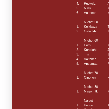
4.
Ruokola
A
5.
Mäki
6.
Aaltonen
Miehet 50
1.
Kolkkava
2.
Gröndahl
Miehet 60
1.
Cornu
2.
Kortelahti
3.
Tiiri
4.
Aaltonen
5.
Ansamaa
P
Miehet 70
1.
Oinonen
Miehet 80
1.
Marjomäki
Naiset
1.
Kontio
T