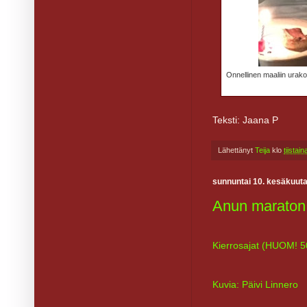
Onnellinen maaliin urako
Teksti: Jaana P
Lähettänyt
Teija
klo
tiistai
sunnuntai 10. kesäkuut
Anun maraton 
Kierrosajat (HUOM! 5
Kuvia: Päivi Linnero