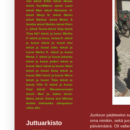
Jari
teksti Erkki
teksti Henna
teksti Kari&Maria
teksti Lauri
teksti Mari
teksti Marianne H.
teksti Marjo N.
teksti Marko
teksti Markus
teksti Minna &
Annika
teksti Niekku
teksti Päivi
L.
teksti Tarmo
teksti Teija
teksti
Tiina Hä?
teksti ja kuva: Marika
P.
teksti ja kuva; Jenna K.
teksti
ja kuvat
teksti ja kuvat Anu
teksti ja kuvat Juho
teksti ja
kuvat Marko K.
teksti ja kuvat
Minna J.
teksti ja kuvat johanna
teksti ja kuvat petteri
teksti ja
kuvat: Harri
teksti ja kuvat: Heini
teksti ja kuvat: Ilona
teksti ja
kuvat: M&J
teksti ja kuvat: Mirva
teksti ja kuvat: Teija
teksti ja
kuvat: Ville N.
teksti ja kuvat:
Virpi
teksti: Maratonseisojat
teksti: Mari ja Jukka
teksti:
Maria
teksti: Sanna
text Mikolaj
tiedote
tiimimatka
ultrajuoksu
villen 40v.
Juoksun päätteeksi saat
oma nimikin, sekä juo
Juttuarkisto
päivämäärä. Oli valla