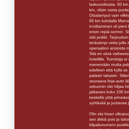
laskuvoittoista. 50 k
km, olisin vasta puole
Otsalamput vain vilkkui
65 km kohdalla Marradin
irroittaminen oli pieni 
ensin repiä sormin. Sit
sitä poikki. Tarjoudui
terävämpi veitsi jolla
operaation ansiosta m
Sitä en siinä vaiheess
hotellille. Toimitsija e
menemään mutta palasin
edelleen että kyllä s
palasin takaisin. Sitt
seuraava linja-auto lä
sekunnin olin hiljaa h
jatkavani koko 100 km
keskellä yötä pimeäss
syötävää ja juotavaa j
Olin siis kisan ulkopuo
sen äkkiä pois ja laitoi
kilpailunumero pusikko