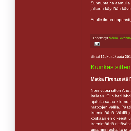
Sunnuntaina aamulla 
jälkeen käydään käve
Anulle ilmoa nopeasti,
Lähettänyt
Marko Silvenno
tiistai 12. kesäkuuta 20
Kuinkas sitte
Matka Firenzestä
Noin vuosi sitten Anu
Italiaan. Olin heti l
ajatella sataa kilomet
matkojen välillä. Päät
treenimääriä. Välillä
koskaan en oikeesti usk
treenimääriä riittävästi
aina niin raskailta ja