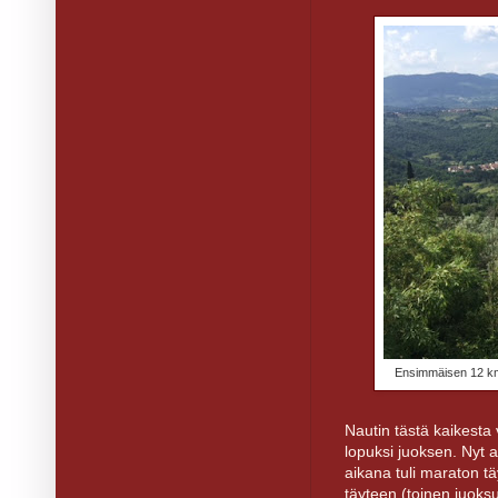
Ensimmäisen 12 km:
Nautin tästä kaikesta
lopuksi juoksen. Nyt 
aikana tuli maraton tä
täyteen (toinen juoksu