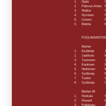
1.
Ojala
O
2.
Palevuo-Antas
3.
Walker
S
4.
Hyvönen
5.
Linnero
P
5.
Mattila
PUOLIMARATON
Miehet
1.
Kivilähde
2.
Jaakkola
3.
Tuominen
4.
Kaukinen
5.
Heikkinen
M
6.
Sydänoja
7.
Tuulos
V
8.
Sydänoja
Miehet 40
1.
Honkala
2.
Howard
3.
Pulkkinen