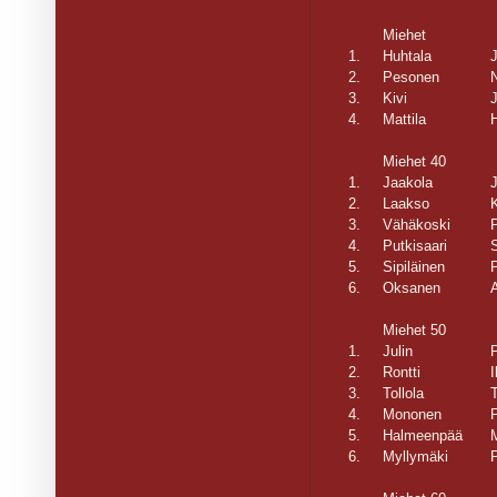
Miehet
1.
Huhtala
J
2.
Pesonen
3.
Kivi
4.
Mattila
H
Miehet 40
1.
Jaakola
2.
Laakso
K
3.
Vähäkoski
P
4.
Putkisaari
5.
Sipiläinen
6.
Oksanen
A
Miehet 50
1.
Julin
P
2.
Rontti
I
3.
Tollola
4.
Mononen
P
5.
Halmeenpää
6.
Myllymäki
P