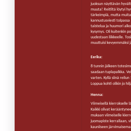
juoksun näyttävän hyvält
muuta! Reitiltä löytyi hy
tärkeimpiä, mutta muita 
kannustusviesti tolpassa s
taistelua ja huumori alkoi
kysymys. Oli kuitenkin po
uudestaan liikkeelle. Tosi
muuttuisi kevyemmäksi ja
Eerika:
8 tunnin jälkeen totesim
saadaan tuplapalkka. Ve
varten. Kyllä siinä reilun 
Loppua kohti olikin jo hi
Henna:
Viimeisellä kierrokselle
Kaikki olivat kerääntyne
mukaan viimeiselle kierrok
juomapiste kerrallaan, v
kauniiseen järvimaisemaa