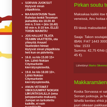
SORVAN JUOKSUT
Pirkan soutu t
löytyvät sivun
yläpalkista.
Maksakaa kaikki itse 
MAANANTAISIN Team
Raholan lenkit Tesoman
veneissä, Anu hoitaa n
jäähallilta klo 18.00 40
min n. 5 km + (klo 18.40)
Eli tässä maksutiedot:
60 min n. 8-10 km. ELLEI
TOISIN MAINITA!
JOS HALUAT TILATA
Saaja: Takon soutajat
TEAMIN VAATTEITA, ota
IBAN: FI47 1443 300
yhteyttä Anuun!
Viite: 1533
Vaatteiden hinnat
löytyvät sivun yläpalkista
Summa: 42,75 €/hlö (s
heti kun on päivitetty.
45 €).
16.8. su klo 15.00 15+
km. Lähtö Nokian
Citymarketin
Lähettänyt
Marko Silvenno
kierrätyspisteeltä.
19.8. ke klo 18.00 10+.
Lähtö Nokian
Citymarketin
Makkaramäen 
kierrätyspisteeltä.
ANUN VETÄMÄT
VIIKKOJUMPAT NOKIAN
Koska Sorvassa ei sa
LIIKUNTASALILLA (oma
Sorvan juoksuja, ja h
jumppamatto mukaan).
lähellä kenties ehkä
Jumpat on tarkoitettu
kaikille, ei vain
juuri oikeaan paikkaa