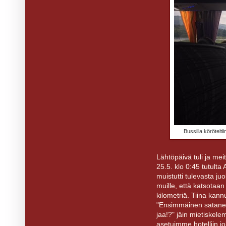
Bussilla körötelti
Lähtöpäivä tuli ja mei
25.5. klo 0:45 tutult
muistutti tulevasta ju
muille, että katsotaan
kilometriä. Tiina kann
"Ensimmäinen satanen
jaa!?" jäin mietiskel
asetuimme hotelliin jo