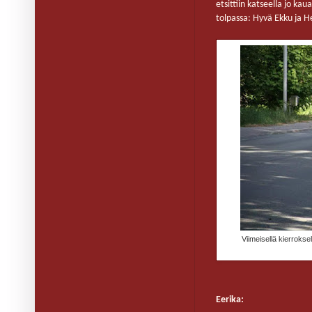
etsittiin katseella jo ka
tolpassa: Hyvä Ekku ja H
Viimeisellä kierrokse
Eerika: