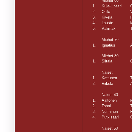
Miehet 60
1.
Kuja-Lipasti
O
2.
Ollila
3.
Kivelä
H
4.
Lauste
5.
Välimäki
Miehet 70
1.
Ignatius
Miehet 80
1.
Siltala
Naiset
1.
Kettunen
T
2.
Riikola
Naiset 40
1.
Aaltonen
M
2.
Tohni
3.
Nurminen
R
4.
Putkisaari
C
Naiset 50