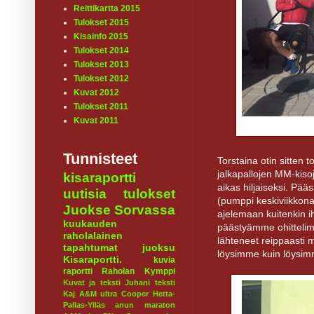
Reittikartta 2015
Tulokset 2015
Kisainfo 2015
Tulokset 2014
Tulokset 2013
Tulokset 2012
Kuvat 2012
Tulokset 2011
Kuvat 2011
Tunnisteet
Torstaina otin sitten 
jalkapallojen MM-kisoja
kisaraportti
aikas hiljaiseksi. Pääs
uutisia
tulokset
(pumppi keskiviikkona)
Juokse Sorvassa
ajelemaan kuitenkin iha
kuukauden
päästyämme ohittelimm
raholalainen
lähteneet reippaasti 
tapahtumat
juoksu
löysimme kuin löysim
Kisaraportti.
kuvia
raportti
Raholan Kymppi
Kuvat ja teksti Juhani
teksti
Kaj
A&M ultra
Cooper
Hetta-
Pallas-Ylläs
anun maraton