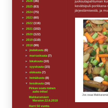
►
2026
(36)
juoksutapahtuman kunn
kevätsipuli-porkkana-v
►
2025
(63)
järjestämisestä, ja m
►
2024
(75)
►
2023
(60)
►
2022
(116)
►
2021
(102)
►
2020
(122)
►
2019
(110)
▼
2018
(99)
►
joulukuuta
(6)
►
marraskuuta
(7)
►
lokakuuta
(10)
►
syyskuuta
(15)
►
elokuuta
(7)
►
heinäkuuta
(8)
▼
kesäkuuta
(16)
Pirkan soutu toinen
aalto infoa!
Jos osaa Makkaramäkel
Makkaramäen
Maraton 22.6.2018
Harri 50 vuotta