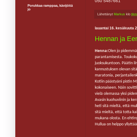
050 5487661
Porukkaa ramppaa, kävijöitä
jo
Lähettänyt
Markus
klo
tii
lauantai 16. kesäkuuta 
Hennan ja Eer
Henna:
Olen
jo pidemmän
parantamisesta. Toukok
juoksukuntoon. Päätin il
kannustuksen olevan sitä
maratonia, perjantailenk
Kotiin päästyäni pistin M
kokonaiseen. Näin sovitti
vielä olemassa yksi pide
Avasin kuohuviinin ja ker
heti sitä mieltä, että mu
sitä mieltä, että totta ka
mukana olosta. En ehtiny
Hullua on helppo yllyttää