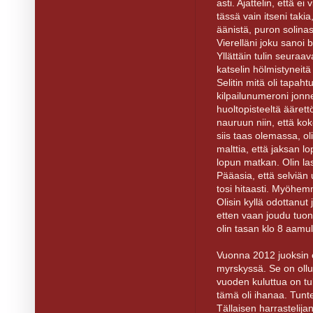
asti. Ajattelin, että ei
tässä vain itseni takia
äänistä, puron solinas
Vierelläni joku sanoi b
Yllättäin tulin seuraav
katselin hölmistyneitä 
Selitin mitä oli tapah
kilpailunumeroni jonnek
huoltopisteeltä äärett
nauruun niin, että koko
siis taas olemassa, o
malttia, että jaksan 
lopun matkan. Olin las
Pääasia, että selviän 
tosi hitaasti. Myöhemm
Olisin kyllä odottanut 
etten vaan joudu tuon
olin tasan klo 8 aamul
Vuonna 2012 juoksin
myrskyssä. Se on oll
vuoden kuluttua on tu
tämä oli ihanaa. Tuntei
Tällaisen harrastelijan