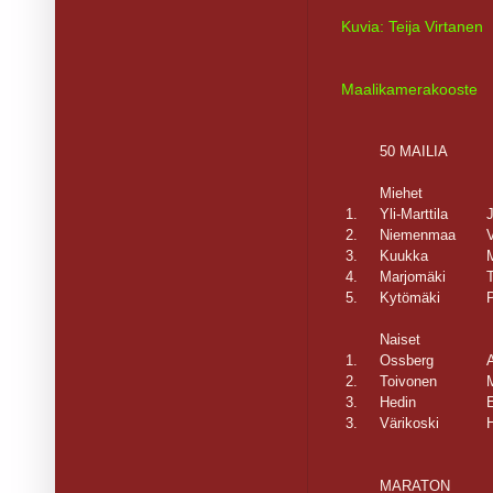
Kuvia: Teija Virtanen
Maalikamerakooste
50 MAILIA
Miehet
1.
Yli-Marttila
2.
Niemenmaa
V
3.
Kuukka
4.
Marjomäki
5.
Kytömäki
Naiset
1.
Ossberg
2.
Toivonen
3.
Hedin
3.
Värikoski
MARATON