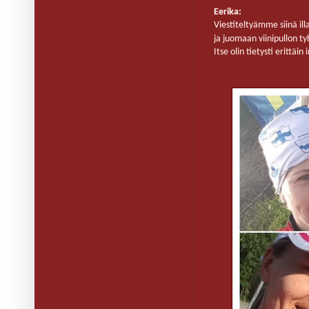
Eerika:
Viestiteltyämme siinä il
ja juomaan viinipullon tyh
Itse olin tietysti erittäi