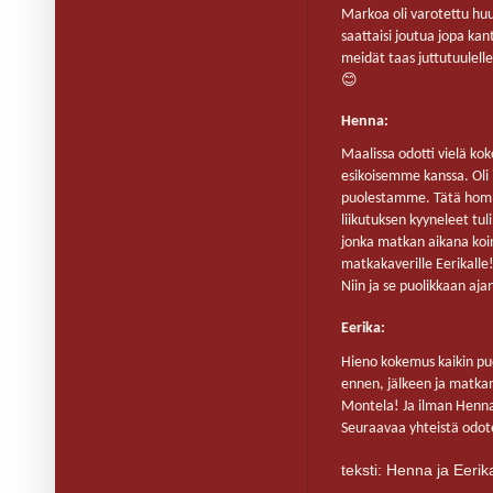
Markoa oli varotettu huu
saattaisi joutua jopa kan
meidät taas juttutuulelle
😊
Henna:
Maalissa odotti vielä ko
esikoisemme kanssa. Oli 
puolestamme. Tätä homm
liikutuksen kyyneleet tul
jonka matkan aikana koin.
matkakaverille Eerikalle
Niin ja se puolikkaan aj
Eerika:
Hieno kokemus kaikin puoli
ennen, jälkeen ja matkan 
Montela! Ja ilman Henna
Seuraavaa yhteistä odot
teksti: Henna ja Eerik