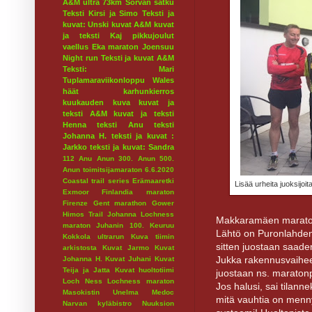
A&M ultra 73km
Sorvan satku
Teksti Kirsi ja Simo
Teksti ja
kuvat: Unski
kuvat A&M
kuvat
ja teksti Kaj
pikkujoulut
vaellus
Eka maraton
Joensuu
Night run
Teksti ja kuvat A&M
Teksti: Mari
Tuplamaraviikonloppu
Wales
häät
karhunkierros
kuukauden kuva
kuvat ja
teksti A&M
kuvat ja teksti
Henna
teksti Anu
teksti
Johanna H.
teksti ja kuvat :
Jarkko
teksti ja kuvat: Sandra
112
Anu
Anun 300.
Anun 500.
Anun toimitsijamaraton 6.6.2020
Coastal trail series
Erämaaretki
Lisää urheita juoksij
Exmoor
Finlandia maraton
Firenze
Gent marathon
Gower
Himos Trail
Johanna Lochness
Makkaramäen maratoni
maraton
Juhanin 100.
Keuruu
Lähtö on Puronlahden 
Kokkola ultrarun
Kuva tiimin
sitten juostaan saade
arkistosta
Kuvat Jarmo
Kuvat
Jukka rakennusvaihee
Johanna H.
Kuvat Juhani
Kuvat
Teija ja Jatta
Kuvat huoltotiimi
juostaan ns. maratonp
Loch Ness
Lochness maraton
Jos halusi, sai tilann
Masokistin Unelma
Medoc
mitä vauhtia on menny
Narvan kyläbistro
Nuuksion