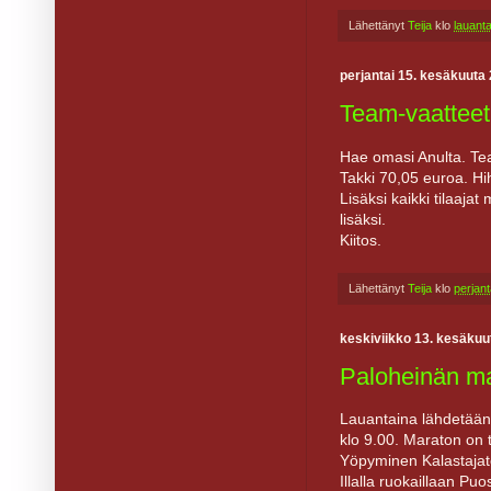
Lähettänyt
Teija
klo
lauant
perjantai 15. kesäkuuta
Team-vaatteet 
Hae omasi Anulta. Team
Takki 70,05 euroa. Hi
Lisäksi kaikki tilaaj
lisäksi.
Kiitos.
Lähettänyt
Teija
klo
perjan
keskiviikko 13. kesäkuu
Paloheinän ma
Lauantaina lähdetään 
klo 9.00. Maraton on 
Yöpyminen Kalastajato
Illalla ruokaillaan Puo