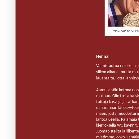
Yläkuva: hetki en
Henna:
Valmistautua en oikein eh
viikon aikana, mutta mu
lauantaita, jotta jännity
Aamulla söin kotona nop
mukaan. Olin tosi aikaisi
tuttuja kasvoja ja sai ka
uimarannan läheisyyteen,
mäen, josta muodostui ma
lähtöalueella. Pajamaja 
kierroksella WC-käynnit, 
Juomapisteiltä ja liikent
mietimme, onko Hämäläis