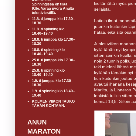
teamiläisille.
kieltämättä myös pie
Spinningissä on tilaa
9:lle. Varaa pyörä Anulta
sellaista.
tekstiviestillä.
11.8. ti jumppa klo 17.30–
Laitoin ilmot menemään
18.30
jotenkin kuitenkin läp
11.8. ti spinning klo
hätää, eikä sitä osann
18.40–19.40
18.8. ti jumppa klo 17.30–
Juoksuviikon maananta
18.30
kyllä tähän nyt kympin
18.8. ti spinning klo
18.40–19.40
sitten sainkin kuulla
25.8. ti jumppa klo 17.30–
noin 2 tunnin polkujuo
18.30
teki mieleni lähteä met
25.8. ti spinning klo
kyllähän tämäkin nyt m
18.40–19.40
kun kuitenkin joutuu 
1.9. ti jumppa klo 17.30–
avautui ihanana kesäpä
18.30
Marilta, ja Linneron P
1.9. ti spinning klo 18.40–
lenkistä tulikin sitten
19.40
komiat 18,5. Silloin a
KOLMEN VIIKON TAUKO
TÄHÄN KOHTAAN.
ANUN
MARATON