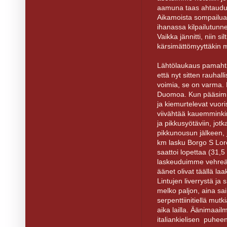
aamuna taas ahtaudui
Aikamoista sompailua 
ihanassa kilpailutunn
Vaikka jännitti, niin sil
kärsimättömyyttäkin m
Lähtölaukaus pamahti 
että nyt sitten rauhall
voimia, se on varma. 
Duomoa. Kun pääsimme
ja kiemurtelevat vuoris
viivähtää kauemminkin,
ja pikkusyötäviin, jot
pikkunousun jälkeen, jo
km lasku Borgo S Lore
saattoi lopettaa (31,
laskeuduimme vehreää
äänet olivat täällä la
Lintujen liverrystä ja s
melko paljon, aina sai
serpenttiinitiellä mut
aika lailla. Äänimaail
italiankielisen puhee