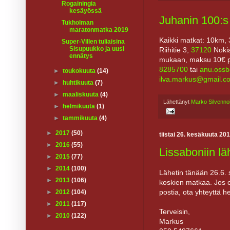
Rogainingia
kesäyössä
Juhanin 100:s
Tukholman
maratonmatka 2019
Kaikki matkat: 10km,
Super-Villen tuliaisina
Sisupuukko ja uusi
Riihitie 3,
37120
Nokia
ennätys
mukaan, maksu 10€ pai
8285700
tai
anu.oss
►
toukokuuta
(14)
ilva.markus@gmail.c
►
huhtikuuta
(7)
►
maaliskuuta
(4)
Lähettänyt
Marko Silvenno
►
helmikuuta
(1)
►
tammikuuta
(4)
►
2017
(50)
tiistai 26. kesäkuuta 20
►
2016
(55)
Lissaboniin l
►
2015
(77)
►
2014
(100)
Lähetin tänään 26.6. s
►
2013
(106)
koskien matkaa. Jos 
postia, ota yhteyttä h
►
2012
(104)
►
2011
(117)
Terveisin,
►
2010
(122)
Markus