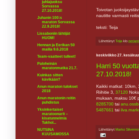
juhlajuoksu
Sorvassa
Toivotan juoksijaystäv
27.10.2018!
nautitte varmasti reit
Juhanin 100:s
maraton Sorvassa
22.9.2018!
teksti: Teija
Lissaboniin lähtijät
HUOM!
Lähettänyt
Teija
klo
perjan
Hennan ja Eerikan 50
mailia 9.6.2018
keskiviikko 27. kesäkuu
Team-vaatteet tulleet!
Paloheinän
Harri 50 vuott
maratonmatka 21.7.
27.10.2018!
Kuinkas sitten
kävikään?
Kaikki matkat: 10km,
Anun maraton tulokset
2018
Riihitie 3,
37120
Nokia
mukaan, maksu 10€ pai
Anun maratonin reitin
puhdistus
8285700
tai
anu.oss
5487661
tai
ilva.mar
Yksinkertaiset
maratoonarit –
kisatunnelmia
Tukhol...
Lähettänyt
Marko Silvenno
NUTSINA
KUUSAMOSSA