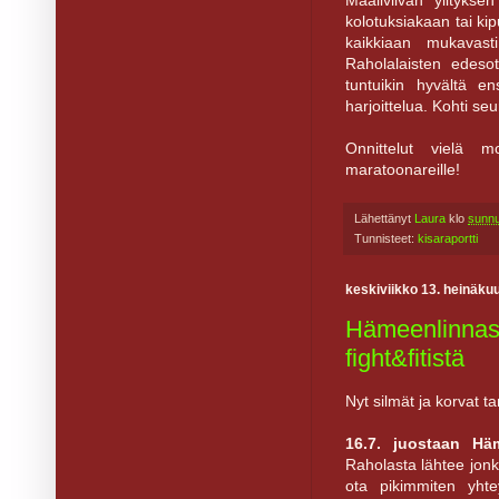
Maaliviivan ylityks
kolotuksiakaan tai ki
kaikkiaan mukavast
Raholalaisten edeso
tuntuikin hyvältä en
harjoittelua. Kohti seu
Onnittelut vielä m
maratoonareille!
Lähettänyt
Laura
klo
sunnu
Tunnisteet:
kisaraportti
keskiviikko 13. heinäku
Hämeenlinnast
fight&fitistä
Nyt silmät ja korvat t
16.7. juostaan Hä
Raholasta lähtee jonk
ota pikimmiten yht