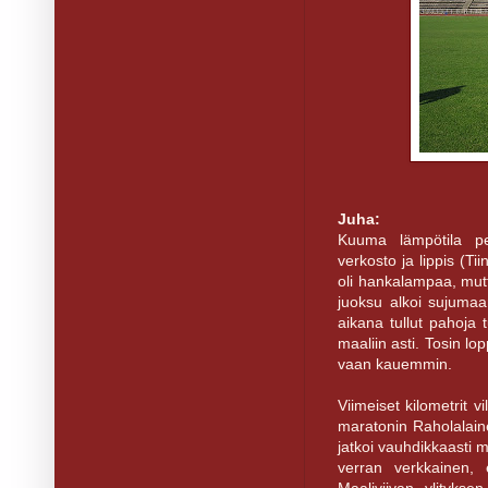
Juha:
Kuuma lämpötila pe
verkosto ja lippis (Ti
oli hankalampaa, mutt
juoksu alkoi sujumaa
aikana tullut pahoja 
maaliin asti. Tosin lo
vaan kauemmin.
Viimeiset kilometrit v
maratonin Raholalaine
jatkoi vauhdikkaasti m
verran verkkainen, 