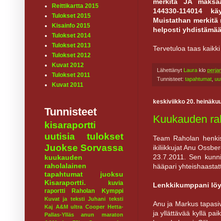
merkitä JA maksaa
Reittikartta 2015
144330-114014 kä
Tulokset 2015
Muistathan merkitä 
Kisainfo 2015
helposti yhdistämää
Tulokset 2014
Tulokset 2013
Tervetuloa taas kaikk
Tulokset 2012
Kuvat 2012
Lähettänyt
Laura
klo
perja
Tulokset 2011
Tunnisteet:
tapahtumat
,
uu
Kuvat 2011
keskiviikko 20. heinäku
Tunnisteet
Kuukauden rah
kisaraportti
uutisia
tulokset
Team Raholan henkis
Juokse Sorvassa
ikiliikkujat Anu Ossbe
23.7.2011. Sen kunni
kuukauden
raholalainen
hääpari yhteishaastat
tapahtumat
juoksu
Kisaraportti.
kuvia
Lenkkikumppani löy
raportti
Raholan Kymppi
Kuvat ja teksti Juhani
teksti
Anu ja Markus tapasi
Kaj
A&M ultra
Cooper
Hetta-
ja yllättävää kyllä pai
Pallas-Ylläs
anun maraton