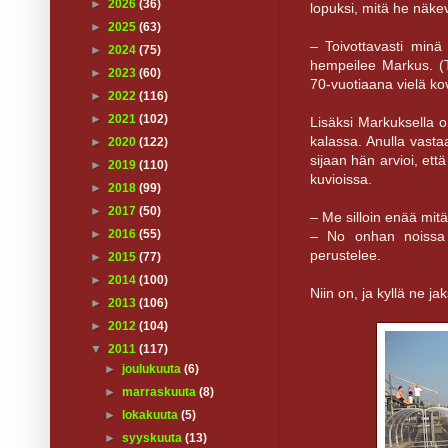
►
2026
(36)
lopuksi, mitä he näk
►
2025
(63)
– Toivottavasti minä 
►
2024
(75)
hempeilee Markus. (T
►
2023
(60)
70-vuotiaana vielä ko
►
2022
(116)
►
2021
(102)
Lisäksi Markuksella 
kalassa. Anulla vastaa
►
2020
(122)
sijaan hän arvioi, ett
►
2019
(110)
kuvioissa.
►
2018
(99)
►
2017
(50)
– Me silloin enää mit
►
2016
(55)
– No onhan noissa
perustelee.
►
2015
(77)
►
2014
(100)
Niin on, ja kyllä ne 
►
2013
(106)
►
2012
(104)
▼
2011
(117)
►
joulukuuta
(6)
►
marraskuuta
(8)
►
lokakuuta
(5)
►
syyskuuta
(13)