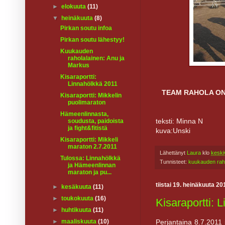
►
elokuuta
(11)
▼
heinäkuuta
(8)
Pirkan soutu infoa
Pirkan soutu lähestyy!
Kuukauden
raholalainen: Anu ja
Markus
Kisaraportti:
Linnahölkkä 2011
TEAM RAHOLA ON
Kisaraportti: Mikkelin
puolimaraton
Hämeenlinnasta,
teksti: Minna N
soudusta, paidoista
ja fight&fitistä
kuva:Unski
Kisaraportti: Mikkeli
maraton 2.7.2011
Lähettänyt
Laura
klo
keski
Tulossa: Linnahölkkä
Tunnisteet:
kuukauden rah
ja Hämeenlinnan
maraton ja pu...
tiistai 19. heinäkuuta 20
►
kesäkuuta
(11)
►
toukokuuta
(16)
Kisaraportti: 
►
huhtikuuta
(11)
Perjantaina 8.7.2011
►
maaliskuuta
(10)