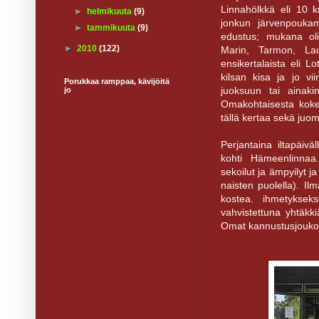
Linnahölkkä eli 10 
►
helmikuuta
(9)
jonkun järvenpouka
►
tammikuuta
(9)
edustus; mukana ol
►
2010
(122)
Marin, Tarmon, Lau
ensikertalaista eli L
kilsan kisa ja jo 
Porukkaa ramppaa, kävijöitä
juoksuun tai ainaki
jo
Omakohtaisesta koke
tällä kertaa sekä juo
Perjantaina iltapäivä
kohti Hämeenlinnaa.
sekoilut ja ämpyilyt j
naisten puolella). I
kostea. ihmetykse
vahvistettuna yhtäkk
Omat kannustusjoukot