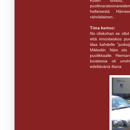
Kuten luvattu,
puolimaratoonareiden
helteisestä Hämee
raholalainen..
Tiina kertoo:
No oliskohan se ollut 
että innostaiskos pu
tilaa kahdelle ”juoks
Mikkeliin. Näin sii
puolikkaalle. Hieman
luvatessa oli unoht
edeltävänä iltana.