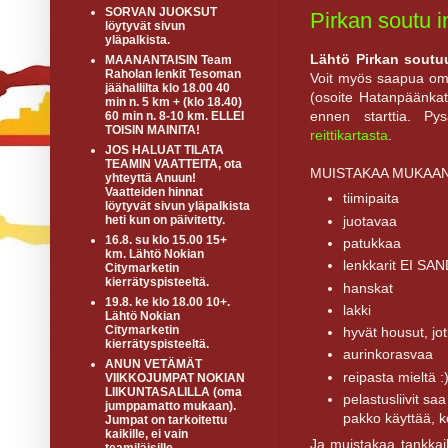
SORVAN JUOKSUT
Pirkan soutu i
löytyvät sivun
yläpalkista.
Lähtö Pirkan soutuu
MAANANTAISIN Team
Raholan lenkit Tesoman
Voit myös saapua oma
jäähallilta klo 18.00 40
(osoite Hatanpäänkatu
min n. 5 km + (klo 18.40)
ennen starttia. Py
60 min n. 8-10 km. ELLEI
TOISIN MAINITA!
reittikartasta
.
JOS HALUAT TILATA
TEAMIN VAATTEITA, ota
MUISTAKAA MUKAAN
yhteyttä Anuun!
Vaatteiden hinnat
tiimipaita
löytyvät sivun yläpalkista
juotavaa
heti kun on päivitetty.
16.8. su klo 15.00 15+
patukkaa
km. Lähtö Nokian
lenkkarit EI SA
Citymarketin
kierrätyspisteeltä.
hanskat
19.8. ke klo 18.00 10+.
lakki
Lähtö Nokian
Citymarketin
hyvät housut, jot
kierrätyspisteeltä.
aurinkorasvaa
ANUN VETÄMÄT
reipasta mieltä :
VIIKKOJUMPAT NOKIAN
LIIKUNTASALILLA (oma
pelastusliivit saa
jumppamatto mukaan).
pakko käyttää, k
Jumpat on tarkoitettu
kaikille, ei vain
Ja muistakaa tankkai