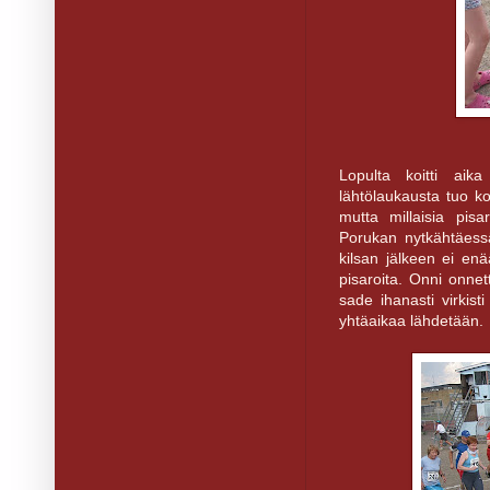
Lopulta koitti aik
lähtölaukausta tuo kos
mutta millaisia pis
Porukan nytkähtäessä 
kilsan jälkeen ei enä
pisaroita. Onni onnet
sade ihanasti virkist
yhtäaikaa lähdetään.