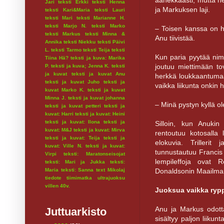
äänekkäästi, mutta ne
Jari
teksti Erkki
teksti Henna
ja Markuksen laji.
teksti Kari&Maria
teksti Lauri
teksti Mari
teksti Marianne H.
teksti Marjo N.
teksti Marko
– Toisen kanssa on h
teksti Markus
teksti Minna &
Anu tiivistää.
Annika
teksti Niekku
teksti Päivi
L.
teksti Tarmo
teksti Teija
teksti
Kun paria pyytää nime
Tiina Hä?
teksti ja kuva: Marika
joutuu miettimään to
P.
teksti ja kuva; Jenna K.
teksti
ja kuvat
teksti ja kuvat Anu
herkkä loukkaantumaa
teksti ja kuvat Juho
teksti ja
vaikka liikunta onkin hy
kuvat Marko K.
teksti ja kuvat
Minna J.
teksti ja kuvat johanna
– Minä pystyn kyllä ol
teksti ja kuvat petteri
teksti ja
kuvat: Harri
teksti ja kuvat: Heini
teksti ja kuvat: Ilona
teksti ja
Silloin, kun Anukin
kuvat: M&J
teksti ja kuvat: Mirva
rentoutuu kotosalla
teksti ja kuvat: Teija
teksti ja
elokuvia. Trilleri
kuvat: Ville N.
teksti ja kuvat:
tunnustautuu Francis
Virpi
teksti: Maratonseisojat
lempileffoja ovat
teksti: Mari ja Jukka
teksti:
Donaldsonin Maailman
Maria
teksti: Sanna
text Mikolaj
tiedote
tiimimatka
ultrajuoksu
villen 40v.
Juoksua vaikka rypp
Anu ja Markus odott
Juttuarkisto
sisältyy paljon liiku