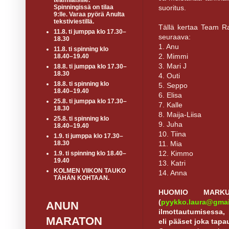
teamiläisille.
suoritus.
Spinningissä on tilaa
9:lle. Varaa pyörä Anulta
tekstiviestillä.
Tällä kertaa Team R
11.8. ti jumppa klo 17.30–
seuraava:
18.30
1. Anu
11.8. ti spinning klo
2. Mimmi
18.40–19.40
3. Mari J
18.8. ti jumppa klo 17.30–
18.30
4. Outi
18.8. ti spinning klo
5. Seppo
18.40–19.40
6. Elisa
25.8. ti jumppa klo 17.30–
7. Kalle
18.30
8. Maija-Liisa
25.8. ti spinning klo
9. Juha
18.40–19.40
10. Tiina
1.9. ti jumppa klo 17.30–
11. Mia
18.30
12. Kimmo
1.9. ti spinning klo 18.40–
19.40
13. Katri
KOLMEN VIIKON TAUKO
14. Anna
TÄHÄN KOHTAAN.
HUOMIO MARKU
(
pyykko.laura@gmai
ANUN
ilmottautumisessa, 
MARATON
eli pääset joka tap