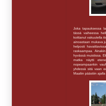
Joka tapauksessa laua
tässä vaiheessa hell
koittanut vakuutella it
ainoastaan mukava ju
helposti havaittaviss
raskaampaa. Ainakin 
hyvässä muistissa. Eli
matka näytti eten
nopeampaankin vauht
yhdessä sitä vaan ede
Maaliin päästiin ajal