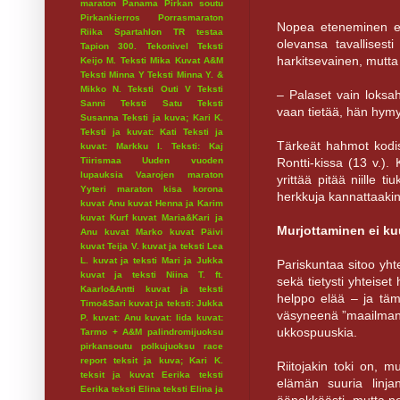
maraton
Panama
Pirkan soutu
Pirkankierros
Porrasmaraton
Nopea eteneminen ei
Riika
Spartahlon
TR testaa
olevansa tavallisest
Tapion 300.
Tekonivel
Teksti
harkitsevainen, mutta 
Keijo M.
Teksti Mika Kuvat A&M
Teksti Minna Y
Teksti Minna Y. &
Mikko N.
Teksti Outi V
Teksti
– Palaset vain loksaht
Sanni
Teksti Satu
Teksti
vaan tietää, hän hymy
Susanna
Teksti ja kuva; Kari K.
Teksti ja kuvat: Kati
Teksti ja
Tärkeät hahmot kodi
kuvat: Markku I.
Teksti: Kaj
Rontti-kissa (13 v.).
Tiirismaa
Uuden vuoden
lupauksia
Vaarojen maraton
yrittää pitää niille t
Yyteri maraton
kisa
korona
herkkuja kannattaakin
kuvat Anu
kuvat Henna ja Karim
kuvat Kurf
kuvat Maria&Kari ja
Murjottaminen ei ku
Anu
kuvat Marko
kuvat Päivi
kuvat Teija V.
kuvat ja teksti Lea
L.
kuvat ja teksti Mari ja Jukka
Pariskuntaa sitoo y
kuvat ja teksti Niina T. ft.
sekä tietysti yhteise
Kaarlo&Antti
kuvat ja teksti
helppo elää – ja tä
Timo&Sari
kuvat ja teksti: Jukka
väsyneenä ”maailman ä
P.
kuvat: Anu
kuvat: Iida
kuvat:
ukkospuuskia.
Tarmo + A&M
palindromijuoksu
pirkansoutu
polkujuoksu
race
report
teksit ja kuva; Kari K.
Riitojakin toki on, mu
teksit ja kuvat Eerika
teksti
elämän suuria linjan
Eerika
teksti Elina
teksti Elina ja