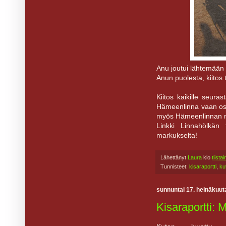
Anu joutui lähtemään t
Anun puolesta, kiitos t
Kiitos kaikille seuras
Hämeenlinna vaan osaa
myös Hämeenlinnan ma
Linkki Linnahölkän 
markukselta!
Lähettänyt
Laura
klo
tiista
Tunnisteet:
kisaraportti
,
ku
sunnuntai 17. heinäkuut
Kisaraportti: 