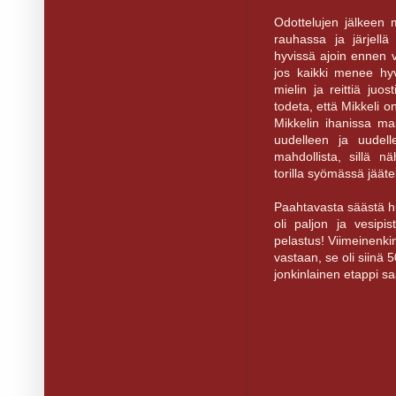
Odottelujen jälkeen m
rauhassa ja järjell
hyvissä ajoin ennen v
jos kaikki menee hyvi
mielin ja reittiä juo
todeta, että Mikkeli on
Mikkelin ihanissa ma
uudelleen ja uudell
mahdollista, sillä nä
torilla syömässä jääte
Paahtavasta säästä huo
oli paljon ja vesipis
pelastus! Viimeinenkin 
vastaan, se oli siinä 
jonkinlainen etappi sa