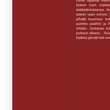
Lähtö tapahtui Rahola
hiukan tosin miette
säätiedoituksessa. 
asteet vaan kohosi,
pihalle kuumuus tode
aurinko paahtoi ja hi
mitään. Juotavaa ku
juoksun aikana... Suol
Kaikkia jännitti keli