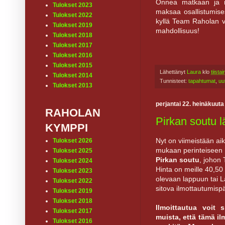
Onnea matkaan ja ra
Tulokset 2023
maksaa osallistumisesi
Tulokset 2022
kyllä Team Raholan v
Tulokset 2019
mahdollisuus!
Tulokset 2018
Tulokset 2017
Tulokset 2016
Tulokset 2015
Lähettänyt
Laura
klo
tiista
Tulokset 2014
Tunnisteet:
tapahtumat
,
uu
Tulokset 2013
perjantai 22. heinäkuuta
RAHOLAN
Pirkan soutu l
KYMPPI
Nyt on viimeistään aik
Tulokset 2026
mukaan perinteiseen 
Tulokset 2025
Pirkan soutu
, johon
Tulokset 2024
Hinta on meille 40,50
Tulokset 2023
olevaan lappuun tai L
Tulokset 2022
sitova ilmottautumispä
Tulokset 2019
Tulokset 2018
Ilmoittautua voit 
Tulokset 2017
muista, että tämä i
Tulokset 2016