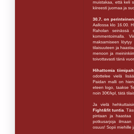
muistakaa, että keli s
kiireesti juomaa ja s
30.7. on perinteine
Aallossa klo 16.00. H
Raholan seinässä o
kommentoimalla. Viim
maksamiseen löyty
tilaisuuteen ja haast
menoon ja meininkiin
toivottavasti tänä v
Hihattomia tiimipa
odottelee vielä lis
Paidan malli on hien
eteen logo, taakse T
noin 30€/kpl, tätä tila
Ja vielä hehkuttai
Fight&fit tuntia
. Täs
pintaan ja haastaa i
potkusarjoja ilmaan 
osuus! Sopii miehille 