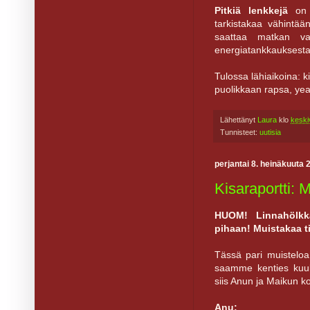
Pitkiä lenkkejä
on t
tarkistakaa vähintää
saattaa matkan va
energiatankkauksesta 
Tulossa lähiaikoina: k
puolikkaan rapsa, yea
Lähettänyt
Laura
klo
keski
Tunnisteet:
uutisia
perjantai 8. heinäkuuta 
Kisaraportti: 
HUOM! Linnahölkk
pihaan! Muistakaa ti
Tässä pari muisteloa 
saamme kenties kuull
siis Anun ja Maikun k
Anu: