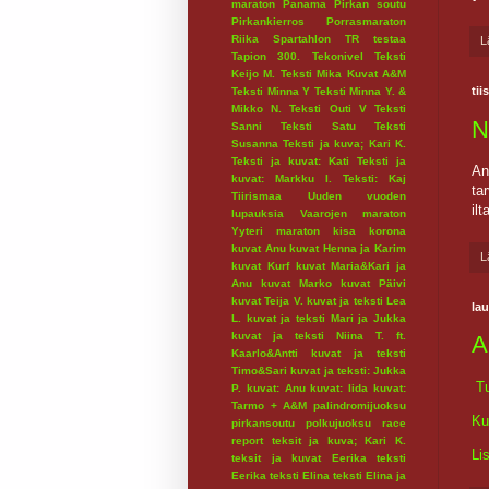
maraton
Panama
Pirkan soutu
Pirkankierros
Porrasmaraton
Riika
Spartahlon
TR testaa
L
Tapion 300.
Tekonivel
Teksti
Keijo M.
Teksti Mika Kuvat A&M
tii
Teksti Minna Y
Teksti Minna Y. &
Mikko N.
Teksti Outi V
Teksti
N
Sanni
Teksti Satu
Teksti
Susanna
Teksti ja kuva; Kari K.
Teksti ja kuvat: Kati
Teksti ja
An
kuvat: Markku I.
Teksti: Kaj
ta
Tiirismaa
Uuden vuoden
il
lupauksia
Vaarojen maraton
Yyteri maraton
kisa
korona
kuvat Anu
kuvat Henna ja Karim
L
kuvat Kurf
kuvat Maria&Kari ja
Anu
kuvat Marko
kuvat Päivi
kuvat Teija V.
kuvat ja teksti Lea
lau
L.
kuvat ja teksti Mari ja Jukka
kuvat ja teksti Niina T. ft.
A
Kaarlo&Antti
kuvat ja teksti
Timo&Sari
kuvat ja teksti: Jukka
Tu
P.
kuvat: Anu
kuvat: Iida
kuvat:
Tarmo + A&M
palindromijuoksu
Ku
pirkansoutu
polkujuoksu
race
report
teksit ja kuva; Kari K.
Li
teksit ja kuvat Eerika
teksti
Eerika
teksti Elina
teksti Elina ja