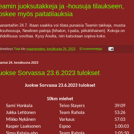
eamin juoksutakkeja ja -housuja tilaukseen,
oskee myös paitatilauksia
anantaihin 24.7. iltaan saakka voi tilata punaisia Teamin takkeja, mustia
oksuhousuja, Newlinen paitoja (hihaton, t-paita, pitkähihainen). Kokoja on
hdollisuus sovittaa. Kysy Anulta, niin katsotaan sopiva koko.
ähettänyt
Teija
klo
maanantaina, kesäkuuta 26, 2023
Ei kommentteja:
antai 24. kesäkuuta 2023
uokse Sorvassa 23.6.2023 tulokset
Juokse Sorvassa 23.6.2023 tulokset
10km miehet
Sami Honkala
Teivo Stayers
39:09
Jukka Lehtonen
Team Rahola
53:26
Mikko Nykänen
Varkaus
57:03
Kasper Laaksonen
Espoo
1:00:03
Simo Kataja-aho
Team Rahola
1:05:50