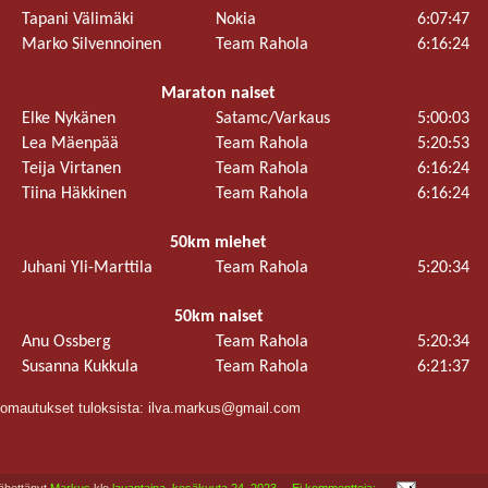
Tapani Välimäki
Nokia
6:07:47
Marko Silvennoinen
Team Rahola
6:16:24
Maraton naiset
Elke Nykänen
Satamc/Varkaus
5:00:03
Lea Mäenpää
Team Rahola
5:20:53
Teija Virtanen
Team Rahola
6:16:24
Tiina Häkkinen
Team Rahola
6:16:24
50km miehet
Juhani Yli-Marttila
Team Rahola
5:20:34
50km naiset
Anu Ossberg
Team Rahola
5:20:34
Susanna Kukkula
Team Rahola
6:21:37
omautukset tuloksista: ilva.markus@gmail.com
ähettänyt
Markus
klo
lauantaina, kesäkuuta 24, 2023
Ei kommentteja: