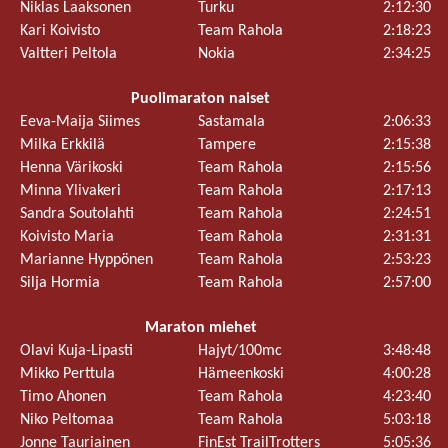
Niklas Laaksonen
Turku
2:12:30
Kari Koivisto
Team Rahola
2:18:23
Valtteri Peltola
Nokia
2:34:25
Puolimaraton naiset
Eeva-Maija Siimes
Sastamala
2:06:33
Milka Erkkilä
Tampere
2:15:38
Henna Värikoski
Team Rahola
2:15:56
Minna Ylivakeri
Team Rahola
2:17:13
Sandra Soutolahti
Team Rahola
2:24:51
Koivisto Maria
Team Rahola
2:31:31
Marianne Hyppönen
Team Rahola
2:53:23
Silja Hormia
Team Rahola
2:57:00
Maraton miehet
Olavi Kuja-Lipasti
Hajyt/100mc
3:48:48
Mikko Perttula
Hämeenkoski
4:00:28
Timo Ahonen
Team Rahola
4:23:40
Niko Peltomaa
Team Rahola
5:03:18
Jonne Tauriainen
FinEst TrailTrotters
5:05:36