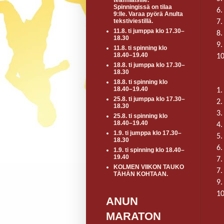
teamiläisille.
Spinningissä on tilaa
6.
9:lle. Varaa pyörä Anulta
tekstiviestillä.
7.
11.8. ti jumppa klo 17.30–
8.
18.30
9
11.8. ti spinning klo
18.40–19.40
10
18.8. ti jumppa klo 17.30–
18.30
18.8. ti spinning klo
18.40–19.40
1.
25.8. ti jumppa klo 17.30–
2.
18.30
3.
25.8. ti spinning klo
18.40–19.40
4.
1.9. ti jumppa klo 17.30–
5.
18.30
6.
1.9. ti spinning klo 18.40–
19.40
7.
KOLMEN VIIKON TAUKO
7.
TÄHÄN KOHTAAN.
9.
10
ANUN
MARATON