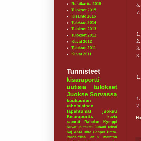
Reittikartta 2015
6.
Tulokset 2015
7.
Kisainfo 2015
Tulokset 2014
Tulokset 2013
1.
Tulokset 2012
2.
Kuvat 2012
Tulokset 2011
3.
Kuvat 2011
3.
Tunnisteet
1.
kisaraportti
uutisia
tulokset
Juokse Sorvassa
1.
kuukauden
raholalainen
2.
tapahtumat
juoksu
Kisaraportti.
kuvia
Hu
raportti
Raholan Kymppi
Kuvat ja teksti Juhani
teksti
Kaj
A&M ultra
Cooper
Hetta-
Pallas-Ylläs
anun maraton
L