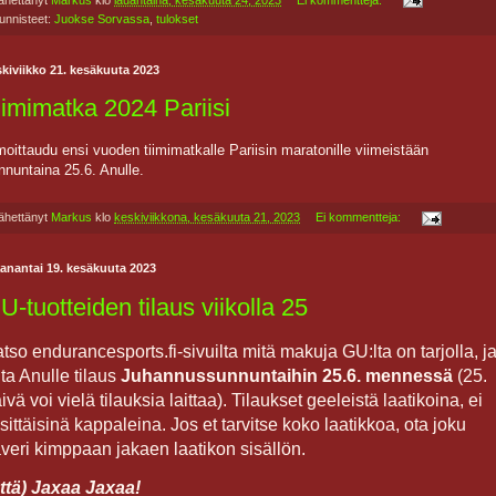
unnisteet:
Juokse Sorvassa
,
tulokset
kiviikko 21. kesäkuuta 2023
iimimatka 2024 Pariisi
moittaudu ensi vuoden tiimimatkalle Pariisin maratonille viimeistään
nnuntaina 25.6. Anulle.
ähettänyt
Markus
klo
keskiviikkona, kesäkuuta 21, 2023
Ei kommentteja:
anantai 19. kesäkuuta 2023
U-tuotteiden tilaus viikolla 25
tso endurancesports.fi-sivuilta mitä makuja GU:lta on tarjolla, j
ita Anulle tilaus
Juhannussunnuntaihin 25.6. mennessä
(25.
ivä voi vielä tilauksia laittaa). Tilaukset geeleistä laatikoina, ei
sittäisinä kappaleina. Jos et tarvitse koko laatikkoa, ota joku
veri kimppaan jakaen laatikon sisällön.
ttä) Jaxaa Jaxaa!