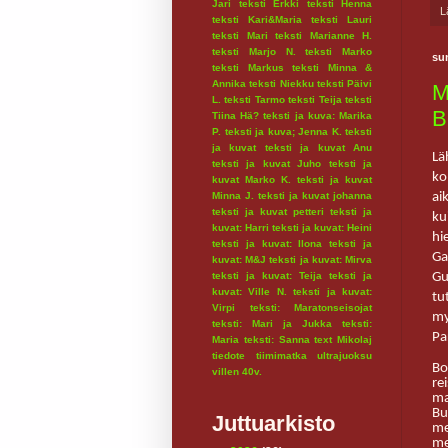
Jari
teksti Erkki
teksti Henna
L
teksti Kari&Maria
teksti Lauri
teksti Mari
teksti Marianne H.
teksti Marjo N.
teksti Marko
su
teksti Markus
teksti Minna &
Annika
teksti Niekku
teksti Päivi
M
L.
teksti Tarmo
teksti Teija
teksti
B
Tiina Hä?
teksti ja kuva: Marika
P.
teksti ja kuva; Jenna K.
teksti
ja kuvat
teksti ja kuvat Anu
Lä
teksti ja kuvat Juho
teksti ja
ko
kuvat Marko K.
teksti ja kuvat
ai
Minna J.
teksti ja kuvat johanna
teksti ja kuvat petteri
teksti ja
ku
kuvat: Harri
teksti ja kuvat: Heini
hi
teksti ja kuvat: Ilona
teksti ja
Ga
kuvat: M&J
teksti ja kuvat: Mirva
Gu
teksti ja kuvat: Teija
teksti ja
kuvat: Ville N.
teksti ja kuvat:
tu
Virpi
teksti: Maratonseisojat
my
teksti: Mari ja Jukka
teksti:
Pa
Maria
teksti: Sanna
text Mikolaj
tiedote
tiimimatka
ultrajuoksu
Bo
villen 40v.
re
ma
Bu
Juttuarkisto
me
me