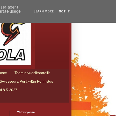
 user-agent
nerate usage
LEARN MORE
GOT IT
loste
Teamin vuosikontrollit
tävyysseura Peräkylän Ponnistus
i 8.5.2027
Yhteistyössä