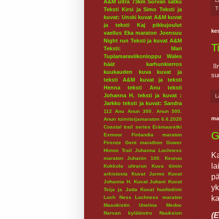
A&M ultra 73km
Sorvan satku
T
Teksti Kirsi ja Simo
Teksti ja
kuvat: Unski
kuvat A&M
kuvat
ja teksti Kaj
pikkujoulut
kes
vaellus
Eka maraton
Joensuu
Night run
Teksti ja kuvat A&M
T
Teksti: Mari
Tuplamaraviikonloppu
Wales
häät
karhunkierros
Il
kuukauden kuva
kuvat ja
su
teksti A&M
kuvat ja teksti
Henna
teksti Anu
teksti
Johanna H.
teksti ja kuvat :
L
Jarkko
teksti ja kuvat: Sandra
112
Anu
Anun 300.
Anun 500.
ma
Anun toimitsijamaraton 6.6.2020
Coastal trail series
Erämaaretki
G
Exmoor
Finlandia maraton
Firenze
Gent marathon
Gower
Himos Trail
Johanna Lochness
Ka
maraton
Juhanin 100.
Keuruu
la
Kokkola ultrarun
Kuva tiimin
arkistosta
Kuvat Jarmo
Kuvat
pä
Johanna H.
Kuvat Juhani
Kuvat
yk
Teija ja Jatta
Kuvat huoltotiimi
ka
Loch Ness
Lochness maraton
Masokistin Unelma
Medoc
Narvan kyläbistro
Nuuksion
(E