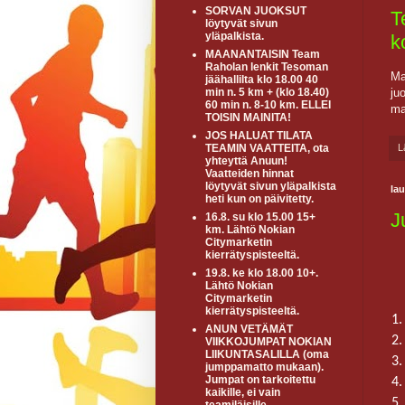
SORVAN JUOKSUT
T
löytyvät sivun
yläpalkista.
k
MAANANTAISIN Team
Raholan lenkit Tesoman
Ma
jäähallilta klo 18.00 40
ju
min n. 5 km + (klo 18.40)
60 min n. 8-10 km. ELLEI
ma
TOISIN MAINITA!
JOS HALUAT TILATA
L
TEAMIN VAATTEITA, ota
yhteyttä Anuun!
Vaatteiden hinnat
löytyvät sivun yläpalkista
lau
heti kun on päivitetty.
J
16.8. su klo 15.00 15+
km. Lähtö Nokian
Citymarketin
kierrätyspisteeltä.
19.8. ke klo 18.00 10+.
Lähtö Nokian
Citymarketin
kierrätyspisteeltä.
1.
ANUN VETÄMÄT
2.
VIIKKOJUMPAT NOKIAN
LIIKUNTASALILLA (oma
3.
jumppamatto mukaan).
Jumpat on tarkoitettu
4.
kaikille, ei vain
5.