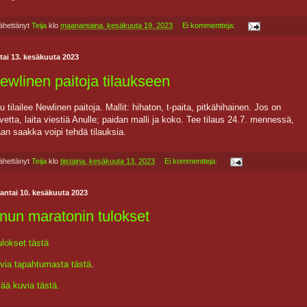
ähettänyt
Teija
klo
maanantaina, kesäkuuta 19, 2023
Ei kommentteja:
stai 13. kesäkuuta 2023
ewlinen paitoja tilaukseen
u tilailee Newlinen paitoja. Mallit: hihaton, t-paita, pitkähihainen. Jos on
rvetta, laita viestiä Anulle; paidan malli ja koko. Tee tilaus 24.7. mennessä,
taan saakka voipi tehdä tilauksia.
ähettänyt
Teija
klo
tiistaina, kesäkuuta 13, 2023
Ei kommentteja:
antai 10. kesäkuuta 2023
nun maratonin tulokset
lokset tästä
via tapahtumasta tästä
.
sää kuvia tästä.