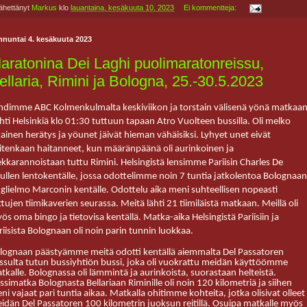
ähettänyt
Markus
klo
lauantaina, kesäkuuta 10, 2023
Ei kommentteja:
nnuntai 4. kesäkuuta 2023
aratonina Dei Laghi puolimaratonreissu,
ellaria, Rimini ja Bologna, 25.-30.5.2023
hdimme ABC Kolmenkulmalta keskiviikon ja torstain välisenä yönä matkaa
hti Helsinkiä klo 01:30 tuttuun tapaan Atro Vuolteen bussilla. Oli melko
kainen herätys ja yöunet jäivät hieman vähäisiksi. Lyhyet unet eivät
itenkaan haitanneet, kun määränpäänä oli aurinkoinen ja
ekkarannoistaan tuttu Rimini. Helsingistä lensimme Pariisin Charles De
ullen lentokentälle, jossa odottelimme noin 7 tuntia jatkolentoa Bolognaan
glielmo Marconin kentälle. Odottelu aika meni suhteellisen nopeasti
ttujen tiimikaverien seurassa. Meitä lähti 21 tiimiläistä matkaan. Meillä oli
ös oma bingo ja tietovisa kentällä. Matka-aika Helsingistä Pariisiin ja
riisista Bolognaan oli noin parin tunnin luokkaa.
lognaan päästyämme meitä odotti kentällä aiemmalta Del Passatoren
issulta tutun bussiyhtiön bussi, joka oli vuokrattu meidän käyttöömme
tkalle. Bolognassa oli lämmintä ja aurinkoista, suorastaan helteistä.
ssimatka Bolognasta Bellariaan Riminille oli noin 120 kilometriä ja siihen
ni vajaat pari tuntia aikaa. Matkalla ohitimme kohteita, jotka olisivat olleet
idän Del Passatoren 100 kilometrin juoksun reitillä. Osuipa matkalle myös