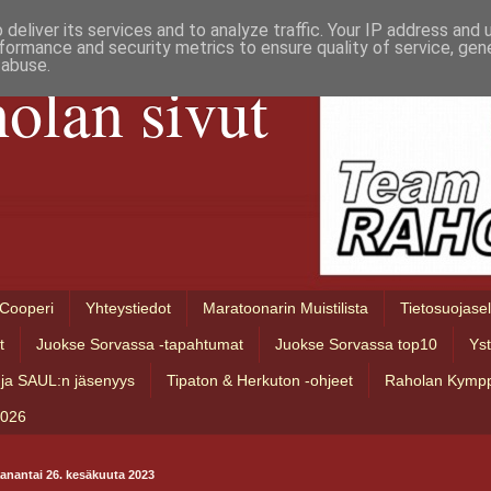
deliver its services and to analyze traffic. Your IP address and
formance and security metrics to ensure quality of service, ge
 abuse.
olan sivut
Cooperi
Yhteystiedot
Maratoonarin Muistilista
Tietosuojase
t
Juokse Sorvassa -tapahtumat
Juokse Sorvassa top10
Ys
ja SAUL:n jäsenyys
Tipaton & Herkuton -ohjeet
Raholan Kympp
2026
anantai 26. kesäkuuta 2023