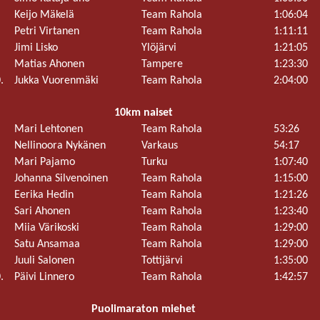
Keijo Mäkelä
Team Rahola
1:06:04
Petri Virtanen
Team Rahola
1:11:11
Jimi Lisko
Ylöjärvi
1:21:05
.
Matias Ahonen
Tampere
1:23:30
.
Jukka Vuorenmäki
Team Rahola
2:04:00
10km naiset
Mari Lehtonen
Team Rahola
53:26
Nellinoora Nykänen
Varkaus
54:17
Mari Pajamo
Turku
1:07:40
Johanna Silvenoinen
Team Rahola
1:15:00
Eerika Hedin
Team Rahola
1:21:26
Sari Ahonen
Team Rahola
1:23:40
Miia Värikoski
Team Rahola
1:29:00
Satu Ansamaa
Team Rahola
1:29:00
Juuli Salonen
Tottijärvi
1:35:00
.
Päivi Linnero
Team Rahola
1:42:57
Puolimaraton miehet