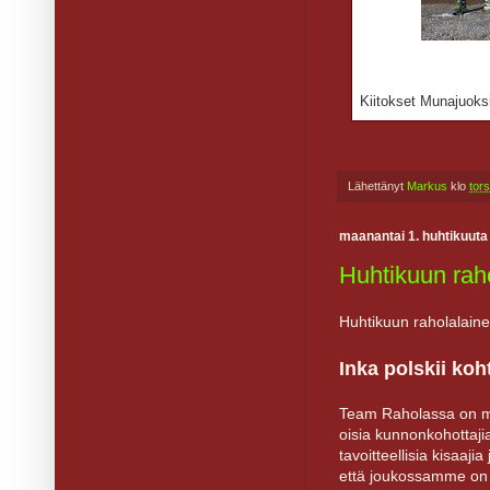
Kiitokset Munajuoksij
Lähettänyt
Markus
klo
tor
maanantai 1. huhtikuuta
Huhtikuun raho
Huhtikuun raholalain
Inka polskii koh
Team Raholassa on m
oisia kunnonkohottajia
tavoitteellisia kisaaji
että joukossamme on m