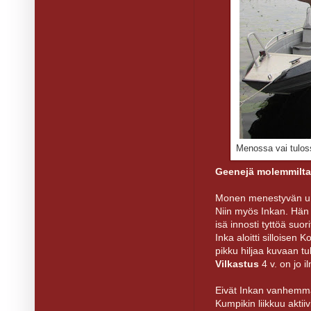
Men
ossa vai tulo
Geenejä molemmilt
Monen menestyvän urh
Niin myös Inkan. Hän 
isä innosti tyttöä suo
Inka aloitti silloisen 
pikku hiljaa kuvaan t
Vilkastus
4 v. on jo i
Eivät Inkan vanhemma
Kumpikin liikkuu aktiiv