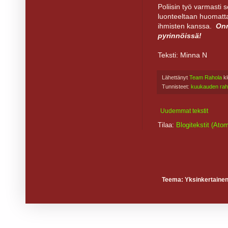
Poliisin työ varmasti s
luonteeltaan huomatta
ihmisten kanssa.
Onn
pyrinnöissä!
Teksti: Minna N
Lähettänyt
Team Rahola
k
Tunnisteet:
kuukauden rah
Uudemmat tekstit
Tilaa:
Blogitekstit (Ato
Teema: Yksinkertainen