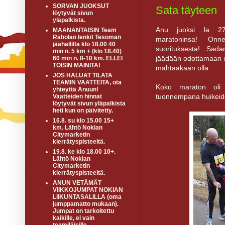
SORVAN JUOKSUT
Sata täyteen
löytyvät sivun
yläpalkista.
Anu juoksi la 27.
MAANANTAISIN Team
Raholan lenkit Tesoman
maratoninsa! Onn
jäähallilta klo 18.00 40
suorituksesta! Sad
min n. 5 km + (klo 18.40)
jäädään odottamaan mik
60 min n. 8-10 km. ELLEI
TOISIN MAINITA!
mahtaakaan olla.
JOS HALUAT TILATA
TEAMIN VAATTEITA, ota
Koko maraton oli 
yhteyttä Anuun!
tuonnempana huikeiden
Vaatteiden hinnat
löytyvät sivun yläpalkista
heti kun on päivitetty.
16.8. su klo 15.00 15+
km. Lähtö Nokian
Citymarketin
kierrätyspisteeltä.
19.8. ke klo 18.00 10+.
Lähtö Nokian
Citymarketin
kierrätyspisteeltä.
ANUN VETÄMÄT
VIIKKOJUMPAT NOKIAN
LIIKUNTASALILLA (oma
jumppamatto mukaan).
Jumpat on tarkoitettu
kaikille, ei vain