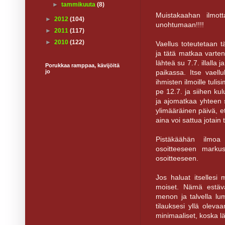
►
tammikuuta
(8)
Muistakaahan ilmott
►
2012
(104)
unohtumaan!!!!
►
2011
(117)
►
2010
(122)
Vaellus toteutetaan t
ja tätä matkaa varten 
lähteä su 7.7. illalla
Porukkaa ramppaa, kävijöitä
paikassa. Itse vaell
jo
ihmisten ilmoille tul
pe 12.7. ja siihen ku
ja ajomatkaa yhteen 
ylimääräinen päivä, et
aina voi sattua jotain
Pistäkäähän ilmoa
osoitteeseen markus
osoitteeseen.
Jos haluat itsellesi
moiset. Nämä estävä
menon ja talvella lu
tilauksesi yllä oleva
minimaaliset, koska l