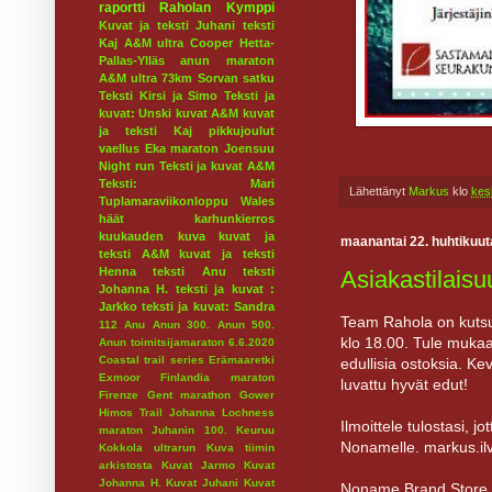
raportti
Raholan Kymppi
Kuvat ja teksti Juhani
teksti
Kaj
A&M ultra
Cooper
Hetta-
Pallas-Ylläs
anun maraton
A&M ultra 73km
Sorvan satku
Teksti Kirsi ja Simo
Teksti ja
kuvat: Unski
kuvat A&M
kuvat
ja teksti Kaj
pikkujoulut
vaellus
Eka maraton
Joensuu
Night run
Teksti ja kuvat A&M
Teksti: Mari
Lähettänyt
Markus
klo
kes
Tuplamaraviikonloppu
Wales
häät
karhunkierros
kuukauden kuva
kuvat ja
maanantai 22. huhtikuut
teksti A&M
kuvat ja teksti
Henna
teksti Anu
teksti
Asiakastilais
Johanna H.
teksti ja kuvat :
Jarkko
teksti ja kuvat: Sandra
Team Rahola on kutsut
112
Anu
Anun 300.
Anun 500.
klo 18.00. Tule muka
Anun toimitsijamaraton 6.6.2020
Coastal trail series
Erämaaretki
edullisia ostoksia. Ke
Exmoor
Finlandia maraton
luvattu hyvät edut!
Firenze
Gent marathon
Gower
Himos Trail
Johanna Lochness
Ilmoittele tulostasi, j
maraton
Juhanin 100.
Keuruu
Nonamelle. markus.ilv
Kokkola ultrarun
Kuva tiimin
arkistosta
Kuvat Jarmo
Kuvat
Johanna H.
Kuvat Juhani
Kuvat
Noname Brand Store