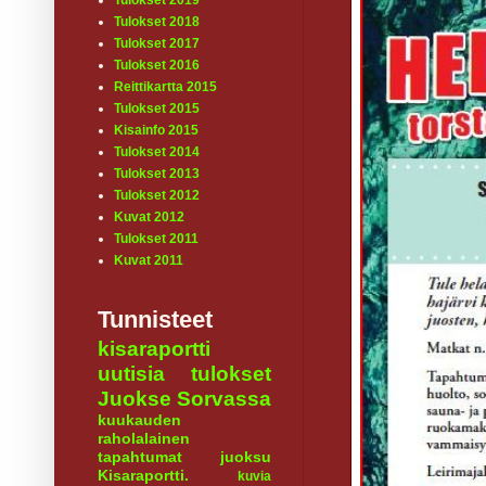
Tulokset 2019
Tulokset 2018
Tulokset 2017
Tulokset 2016
Reittikartta 2015
Tulokset 2015
Kisainfo 2015
Tulokset 2014
Tulokset 2013
Tulokset 2012
Kuvat 2012
Tulokset 2011
Kuvat 2011
Tunnisteet
kisaraportti
uutisia
tulokset
Juokse Sorvassa
kuukauden
raholalainen
tapahtumat
juoksu
Kisaraportti.
kuvia