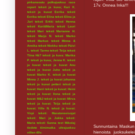
pirkansoutu
polkujuoksu
race
17v. Onnea Inka!!!
report
teksit ja kuva; Kari K.
teksit ja kuvat Eerika
teksti
Eerika
teksti Elina
teksti Elina ja
Jari
teksti Erkki
teksti Henna
teksti Kari&Maria
teksti Lauri
teksti Mari
teksti Marianne H.
teksti Marjo N.
teksti Marko
teksti Markus
teksti Minna &
Annika
teksti Niekku
teksti Päivi
L.
teksti Tarmo
teksti Teija
teksti
Tiina Hä?
teksti ja kuva: Marika
P.
teksti ja kuva; Jenna K.
teksti
ja kuvat
teksti ja kuvat Anu
teksti ja kuvat Juho
teksti ja
kuvat Marko K.
teksti ja kuvat
Minna J.
teksti ja kuvat johanna
teksti ja kuvat petteri
teksti ja
kuvat: Harri
teksti ja kuvat: Heini
teksti ja kuvat: Ilona
teksti ja
kuvat: M&J
teksti ja kuvat: Mirva
teksti ja kuvat: Teija
teksti ja
kuvat: Ville N.
teksti ja kuvat:
Virpi
teksti: Maratonseisojat
teksti: Mari ja Jukka
teksti:
Maria
teksti: Sanna
text Mikolaj
Sunnuntaina Maskun ma
tiedote
tiimimatka
ultrajuoksu
hienoista juoksukele
villen 40v.