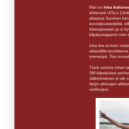
Hän on
Inka Aaltone
ahkerasti UiTa:n (Uint
altaassa Suomen kans
eurotaloustiedettä, s
ikäsarjassaan ja ui hy
kilpakumppanin nimi s
Inka itse ei tosin mää
aikavälillä tavoitteena
menestyä. Tosi monet 
Tänä vuonna Inkan tav
SM-kilpailuissa perh
Jälkimmäinen ei ole ni
tietyn aikarajan alit
uintihuiput.