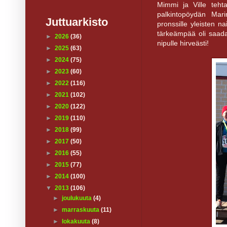
Mimmi ja Ville teht
palkintopöydän Mari
Juttuarkisto
pronssille yleisten na
tärkeämpää oli saada
►
2026
(36)
nipulle hirveästi!
►
2025
(63)
►
2024
(75)
►
2023
(60)
►
2022
(116)
►
2021
(102)
►
2020
(122)
►
2019
(110)
►
2018
(99)
►
2017
(50)
►
2016
(55)
►
2015
(77)
►
2014
(100)
▼
2013
(106)
►
joulukuuta
(4)
►
marraskuuta
(11)
►
lokakuuta
(8)