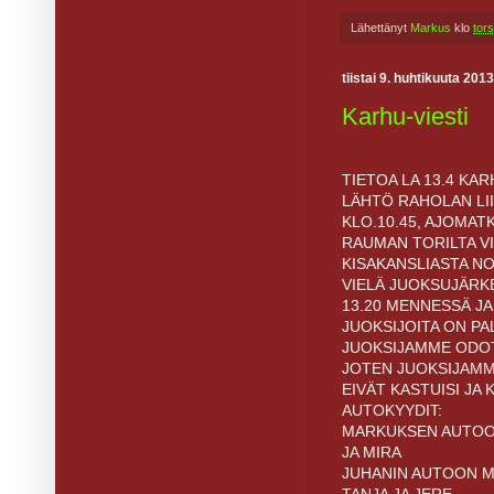
Lähettänyt
Markus
klo
tors
tiistai 9. huhtikuuta 2013
Karhu-viesti
TIETOA LA 13.4 KAR
LÄHTÖ RAHOLAN LI
KLO.10.45, AJOMAT
RAUMAN TORILTA V
KISAKANSLIASTA 
VIELÄ JUOKSUJÄRK
13.20 MENNESSÄ J
JUOKSIJOITA ON P
JUOKSIJAMME ODOT
JOTEN JUOKSIJAMM
EIVÄT KASTUISI JA 
AUTOKYYDIT:
MARKUKSEN AUTOON
JA MIRA
JUHANIN AUTOON ME