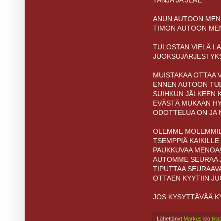
TANJA JA JERE
ANUN AUTOON MENEV
TIMON AUTOON MENE
TULOSTAN VIELÄ LA
JUOKSUJÄRJESTYK
MUISTAKAA OTTAA 
ENNEN AUTOON TULE
SUIHKUN JÄLKEEN 
EVÄSTÄ MUKAAN HYV
ODOTTELUA ON JA 
OLEMME MOLEMMILL
TSEMPPIÄ KAIKILLE
PAUKKUVAA MENOA!
AUTOMME SEURAA J
TIPUTTAA SEURAAV
OTTAEN KYYTIIN J
JOS KYSYTTÄVÄÄ K
Lähettänyt
Markus
klo
tiis