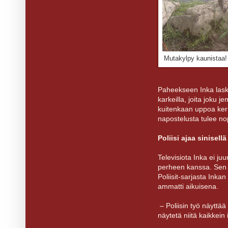
Mutakylpy kaunistaa
Paheekseen Inka laskee
karkeilla, joita joku 
kuitenkaan uppoa kerr
napostelusta tulee no
Poliisi ajaa sinisell
Televisiota Inka ei juu
perheen kanssa. Sen ve
Poliisit-sarjasta Inkan
ammatti aikuisena.
– Poliisin työ näyttää 
näytetä niitä kaikkein