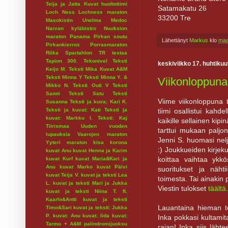
Teija ja Jatta
Kuvat huoltotiimi
Satamakatu 26
Loch Ness
Lochness maraton
33200 Tre
Masokistin Unelma
Medoc
Narvan kyläbistro
Nuuksion
maraton
Panama
Pirkan soutu
Lähettänyt
Markus
klo
maa
Pirkankierros
Porrasmaraton
Riika
Spartahlon
TR testaa
Tapion 300.
Tekonivel
Teksti
keskiviikko 17. huhtiku
Keijo M.
Teksti Mika Kuvat A&M
Teksti Minna Y
Teksti Minna Y. &
Viikonloppuna
Mikko N.
Teksti Outi V
Teksti
Sanni
Teksti Satu
Teksti
Viime viikonloppuna ta
Susanna
Teksti ja kuva; Kari K.
Teksti ja kuvat: Kati
Teksti ja
tiimi osallistui kahde
kuvat: Markku I.
Teksti: Kaj
kaikille sellainen ki
Tiirismaa
Uuden vuoden
tarttui mukaan paljo
lupauksia
Vaarojen maraton
Jenni S. huomasi nel
Yyteri maraton
kisa
korona
:) Joukkueiden kirjeku
kuvat Anu
kuvat Henna ja Karim
koittaa vaihtaa ykkö
kuvat Kurf
kuvat Maria&Kari ja
Anu
kuvat Marko
kuvat Päivi
suoritukset ja näht
kuvat Teija V.
kuvat ja teksti Lea
toimesta. Tai ainakin p
L.
kuvat ja teksti Mari ja Jukka
Viestin tulokset
täältä.
kuvat ja teksti Niina T. ft.
Kaarlo&Antti
kuvat ja teksti
Lauantaina hieman toi
Timo&Sari
kuvat ja teksti: Jukka
P.
kuvat: Anu
kuvat: Iida
kuvat:
Inka pokkasi kultamit
Tarmo + A&M
palindromijuoksu
rajan! Inka siis läht