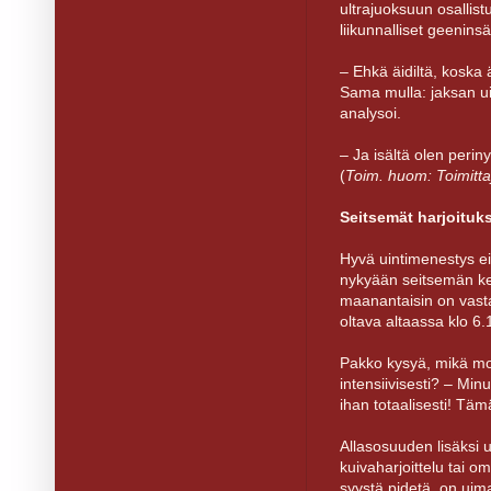
ultrajuoksuun osallis
liikunnalliset geeninsä,
– Ehkä äidiltä, koska 
Sama mulla: jaksan uid
analysoi.
– Ja isältä olen perin
(
Toim. huom: Toimittaj
Seitsemät harjoituk
Hyvä uintimenestys ei
nykyään seitsemän ker
maanantaisin on vasta
oltava altaassa klo 6.1
Pakko kysyä, mikä mot
intensiivisesti? – Min
ihan totaalisesti! Täm
Allasosuuden lisäksi 
kuivaharjoittelu tai o
syystä pidetä, on uima