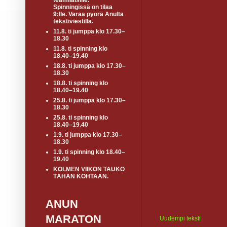
teamiläisille.
Spinningissä on tilaa
9:lle. Varaa pyörä Anulta
tekstiviestillä.
11.8. ti jumppa klo 17.30–
18.30
11.8. ti spinning klo
18.40–19.40
18.8. ti jumppa klo 17.30–
18.30
18.8. ti spinning klo
18.40–19.40
25.8. ti jumppa klo 17.30–
18.30
25.8. ti spinning klo
18.40–19.40
1.9. ti jumppa klo 17.30–
18.30
1.9. ti spinning klo 18.40–
19.40
KOLMEN VIIKON TAUKO
TÄHÄN KOHTAAN.
ANUN
MARATON
Uudempi teksti