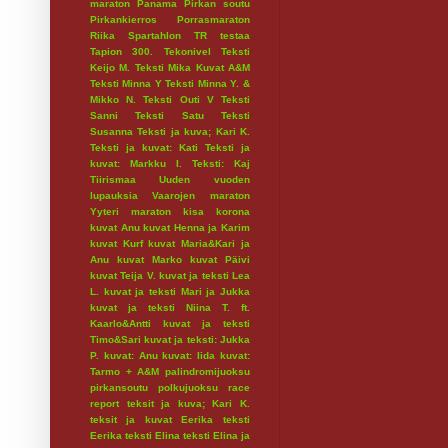
maraton
Panama
Pirkan soutu
Pirkankierros
Porrasmaraton
Riika
Spartahlon
TR testaa
Tapion 300.
Tekonivel
Teksti
Keijo M.
Teksti Mika Kuvat A&M
Teksti Minna Y
Teksti Minna Y. &
Mikko N.
Teksti Outi V
Teksti
Sanni
Teksti Satu
Teksti
Susanna
Teksti ja kuva; Kari K.
Teksti ja kuvat: Kati
Teksti ja
kuvat: Markku I.
Teksti: Kaj
Tiirismaa
Uuden vuoden
lupauksia
Vaarojen maraton
Yyteri maraton
kisa
korona
kuvat Anu
kuvat Henna ja Karim
kuvat Kurf
kuvat Maria&Kari ja
Anu
kuvat Marko
kuvat Päivi
kuvat Teija V.
kuvat ja teksti Lea
L.
kuvat ja teksti Mari ja Jukka
kuvat ja teksti Niina T. ft.
Kaarlo&Antti
kuvat ja teksti
Timo&Sari
kuvat ja teksti: Jukka
P.
kuvat: Anu
kuvat: Iida
kuvat:
Tarmo + A&M
palindromijuoksu
pirkansoutu
polkujuoksu
race
report
teksit ja kuva; Kari K.
teksit ja kuvat Eerika
teksti
Eerika
teksti Elina
teksti Elina ja