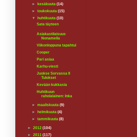
►
kesäkuuta
(14)
►
toukokuuta
(15)
▼
huhtikuuta
(10)
Sata täyteen
Asiakastilaisuus
Nonamella
Viikonloppuna tapahtui
Cooper
Pari asiaa
Karhu-viesti
Juokse Sorvassa II
Tulokset
Kevään kukkasia
Huhtikuun
raholalainen: Inka
►
maaliskuuta
(9)
►
helmikuuta
(4)
►
tammikuuta
(8)
►
2012
(104)
►
2011
(117)