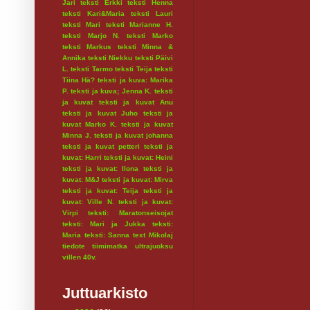
Jari
teksti Erkki
teksti Henna
teksti Kari&Maria
teksti Lauri
teksti Mari
teksti Marianne H.
teksti Marjo N.
teksti Marko
teksti Markus
teksti Minna &
Annika
teksti Niekku
teksti Päivi
L.
teksti Tarmo
teksti Teija
teksti
Tiina Hä?
teksti ja kuva: Marika
P.
teksti ja kuva; Jenna K.
teksti
ja kuvat
teksti ja kuvat Anu
teksti ja kuvat Juho
teksti ja
kuvat Marko K.
teksti ja kuvat
Minna J.
teksti ja kuvat johanna
teksti ja kuvat petteri
teksti ja
kuvat: Harri
teksti ja kuvat: Heini
teksti ja kuvat: Ilona
teksti ja
kuvat: M&J
teksti ja kuvat: Mirva
teksti ja kuvat: Teija
teksti ja
kuvat: Ville N.
teksti ja kuvat:
Virpi
teksti: Maratonseisojat
teksti: Mari ja Jukka
teksti:
Maria
teksti: Sanna
text Mikolaj
tiedote
tiimimatka
ultrajuoksu
villen 40v.
Juttuarkisto