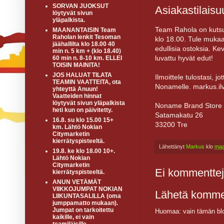
SORVAN JUOKSUT
Asiakastilais
löytyvät sivun
yläpalkista.
Team Rahola on kutsut
MAANANTAISIN Team
Raholan lenkit Tesoman
klo 18.00. Tule muka
jäähallilta klo 18.00 40
edullisia ostoksia. Ke
min n. 5 km + (klo 18.40)
luvattu hyvät edut!
60 min n. 8-10 km. ELLEI
TOISIN MAINITA!
JOS HALUAT TILATA
Ilmoittele tulostasi, j
TEAMIN VAATTEITA, ota
Nonamelle. markus.ilv
yhteyttä Anuun!
Vaatteiden hinnat
löytyvät sivun yläpalkista
Noname Brand Store
heti kun on päivitetty.
Satamakatu 26
16.8. su klo 15.00 15+
33200 Tre
km. Lähtö Nokian
Citymarketin
kierrätyspisteeltä.
Lähettänyt
Markus
klo
maa
19.8. ke klo 18.00 10+.
Lähtö Nokian
Citymarketin
Ei kommenttej
kierrätyspisteeltä.
ANUN VETÄMÄT
VIIKKOJUMPAT NOKIAN
Lähetä komme
LIIKUNTASALILLA (oma
jumppamatto mukaan).
Jumpat on tarkoitettu
Huomaa: vain tämän blo
kaikille, ei vain