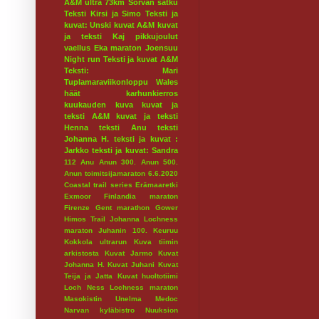
A&M ultra 73km
Sorvan satku
Teksti Kirsi ja Simo
Teksti ja
kuvat: Unski
kuvat A&M
kuvat
ja teksti Kaj
pikkujoulut
vaellus
Eka maraton
Joensuu
Night run
Teksti ja kuvat A&M
Teksti: Mari
Tuplamaraviikonloppu
Wales
häät
karhunkierros
kuukauden kuva
kuvat ja
teksti A&M
kuvat ja teksti
Henna
teksti Anu
teksti
Johanna H.
teksti ja kuvat :
Jarkko
teksti ja kuvat: Sandra
112
Anu
Anun 300.
Anun 500.
Anun toimitsijamaraton 6.6.2020
Coastal trail series
Erämaaretki
Exmoor
Finlandia maraton
Firenze
Gent marathon
Gower
Himos Trail
Johanna Lochness
maraton
Juhanin 100.
Keuruu
Kokkola ultrarun
Kuva tiimin
arkistosta
Kuvat Jarmo
Kuvat
Johanna H.
Kuvat Juhani
Kuvat
Teija ja Jatta
Kuvat huoltotiimi
Loch Ness
Lochness maraton
Masokistin Unelma
Medoc
Narvan kyläbistro
Nuuksion