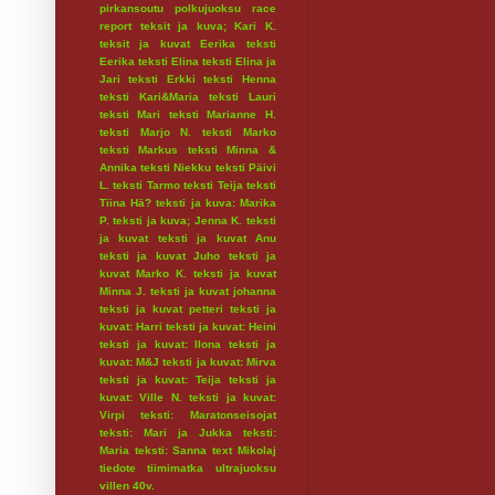
pirkansoutu
polkujuoksu
race
report
teksit ja kuva; Kari K.
teksit ja kuvat Eerika
teksti
Eerika
teksti Elina
teksti Elina ja
Jari
teksti Erkki
teksti Henna
teksti Kari&Maria
teksti Lauri
teksti Mari
teksti Marianne H.
teksti Marjo N.
teksti Marko
teksti Markus
teksti Minna &
Annika
teksti Niekku
teksti Päivi
L.
teksti Tarmo
teksti Teija
teksti
Tiina Hä?
teksti ja kuva: Marika
P.
teksti ja kuva; Jenna K.
teksti
ja kuvat
teksti ja kuvat Anu
teksti ja kuvat Juho
teksti ja
kuvat Marko K.
teksti ja kuvat
Minna J.
teksti ja kuvat johanna
teksti ja kuvat petteri
teksti ja
kuvat: Harri
teksti ja kuvat: Heini
teksti ja kuvat: Ilona
teksti ja
kuvat: M&J
teksti ja kuvat: Mirva
teksti ja kuvat: Teija
teksti ja
kuvat: Ville N.
teksti ja kuvat:
Virpi
teksti: Maratonseisojat
teksti: Mari ja Jukka
teksti:
Maria
teksti: Sanna
text Mikolaj
tiedote
tiimimatka
ultrajuoksu
villen 40v.