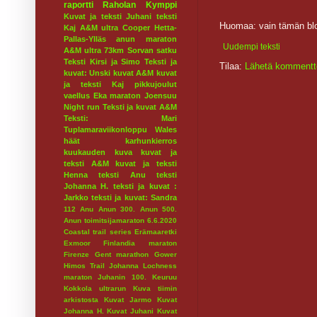
raportti
Raholan Kymppi
Kuvat ja teksti Juhani
teksti
Huomaa: vain tämän blo
Kaj
A&M ultra
Cooper
Hetta-
Pallas-Ylläs
anun maraton
Uudempi teksti
A&M ultra 73km
Sorvan satku
Teksti Kirsi ja Simo
Teksti ja
Tilaa:
Lähetä kommentt
kuvat: Unski
kuvat A&M
kuvat
ja teksti Kaj
pikkujoulut
vaellus
Eka maraton
Joensuu
Night run
Teksti ja kuvat A&M
Teksti: Mari
Tuplamaraviikonloppu
Wales
häät
karhunkierros
kuukauden kuva
kuvat ja
teksti A&M
kuvat ja teksti
Henna
teksti Anu
teksti
Johanna H.
teksti ja kuvat :
Jarkko
teksti ja kuvat: Sandra
112
Anu
Anun 300.
Anun 500.
Anun toimitsijamaraton 6.6.2020
Coastal trail series
Erämaaretki
Exmoor
Finlandia maraton
Firenze
Gent marathon
Gower
Himos Trail
Johanna Lochness
maraton
Juhanin 100.
Keuruu
Kokkola ultrarun
Kuva tiimin
arkistosta
Kuvat Jarmo
Kuvat
Johanna H.
Kuvat Juhani
Kuvat