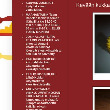
SORVAN JUOKSUT
Kevään kukka
löytyvät sivun
yläpalkista.
MAANANTAISIN Team
Raholan lenkit Tesoman
jäähallilta klo 18.00 40
min n. 5 km + (klo 18.40)
60 min n. 8-10 km. ELLEI
TOISIN MAINITA!
JOS HALUAT TILATA
TEAMIN VAATTEITA, ota
yhteyttä Anuun!
Vaatteiden hinnat
löytyvät sivun yläpalkista
heti kun on päivitetty.
16.8. su klo 15.00 15+
km. Lähtö Nokian
Citymarketin
kierrätyspisteeltä.
19.8. ke klo 18.00 10+.
Lähtö Nokian
Citymarketin
kierrätyspisteeltä.
ANUN VETÄMÄT
VIIKKOJUMPAT NOKIAN
LIIKUNTASALILLA (oma
jumppamatto mukaan).
Jumpat on tarkoitettu
kaikille, ei vain