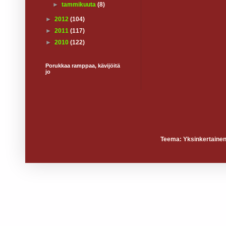
►
tammikuuta
(8)
►
2012
(104)
►
2011
(117)
►
2010
(122)
Porukkaa ramppaa, kävijöitä
jo
Teema: Yksinkertainen