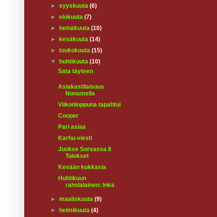
►
syyskuuta
(6)
►
elokuuta
(7)
►
heinäkuuta
(10)
►
kesäkuuta
(14)
►
toukokuuta
(15)
▼
huhtikuuta
(10)
Sata täyteen
Asiakastilaisuus
Nonamella
Viikonloppuna tapahtui
Cooper
Pari asiaa
Karhu-viesti
Juokse Sorvassa II
Tulokset
Kevään kukkasia
Huhtikuun
raholalainen: Inka
►
maaliskuuta
(9)
►
helmikuuta
(4)