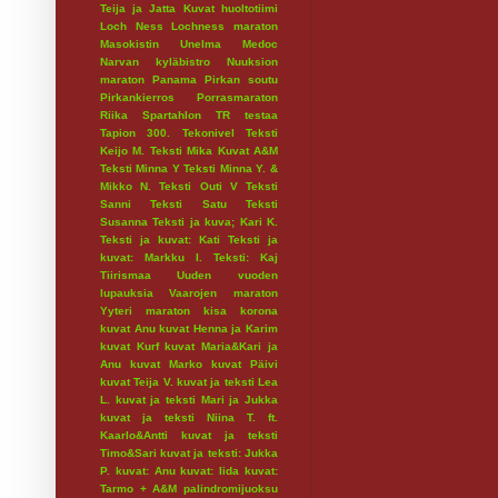
Teija ja Jatta
Kuvat huoltotiimi
Loch Ness
Lochness maraton
Masokistin Unelma
Medoc
Narvan kyläbistro
Nuuksion
maraton
Panama
Pirkan soutu
Pirkankierros
Porrasmaraton
Riika
Spartahlon
TR testaa
Tapion 300.
Tekonivel
Teksti
Keijo M.
Teksti Mika Kuvat A&M
Teksti Minna Y
Teksti Minna Y. &
Mikko N.
Teksti Outi V
Teksti
Sanni
Teksti Satu
Teksti
Susanna
Teksti ja kuva; Kari K.
Teksti ja kuvat: Kati
Teksti ja
kuvat: Markku I.
Teksti: Kaj
Tiirismaa
Uuden vuoden
lupauksia
Vaarojen maraton
Yyteri maraton
kisa
korona
kuvat Anu
kuvat Henna ja Karim
kuvat Kurf
kuvat Maria&Kari ja
Anu
kuvat Marko
kuvat Päivi
kuvat Teija V.
kuvat ja teksti Lea
L.
kuvat ja teksti Mari ja Jukka
kuvat ja teksti Niina T. ft.
Kaarlo&Antti
kuvat ja teksti
Timo&Sari
kuvat ja teksti: Jukka
P.
kuvat: Anu
kuvat: Iida
kuvat:
Tarmo + A&M
palindromijuoksu