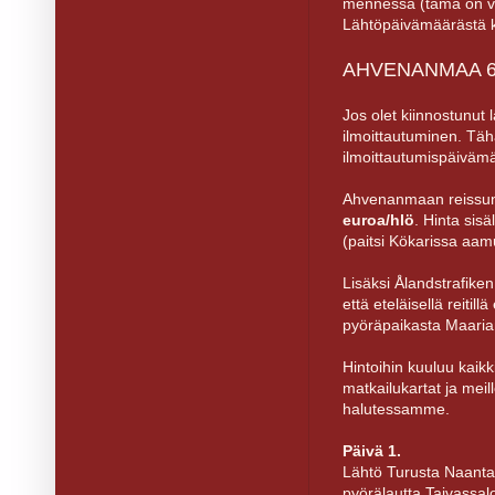
mennessä (tämä on vi
Lähtöpäivämäärästä k
AHVENANMAA 6.
Jos olet kiinnostunut
ilmoittautuminen. Tä
ilmoittautumispäiväm
Ahvenanmaan reissun 
euroa/hlö
. Hinta sis
(paitsi Kökarissa aam
Lisäksi Ålandstrafiken
että eteläisellä reitil
pyöräpaikasta Maari
Hintoihin kuuluu kaikki
matkailukartat ja meil
halutessamme.
Päivä 1.
Lähtö Turusta Naantal
pyörälautta Taivassalo