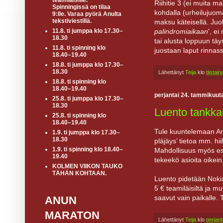
teamiläisille.
Riihitie 3 (ei muita ma
Spinningissä on tilaa
kohdalla (urheilujuom
9:lle. Varaa pyörä Anulta
tekstiviestillä.
maksu käteisellä. Juok
palindromiaikaan
', e
11.8. ti jumppa klo 17.30–
18.30
tai alusta loppuun täy
11.8. ti spinning klo
juostaan laput rinnass
18.40–19.40
18.8. ti jumppa klo 17.30–
18.30
Lähettänyt
Teija
klo
tiistai
18.8. ti spinning klo
18.40–19.40
perjantai 24. tammikuut
25.8. ti jumppa klo 17.30–
18.30
Luento tankka
25.8. ti spinning klo
18.40–19.40
Tule kuuntelemaan An
1.9. ti jumppa klo 17.30–
18.30
pläjäys’ tietoa mm. hi
1.9. ti spinning klo 18.40–
Mahdollisuus myös esi
19.40
tekeekö asioita oikein
KOLMEN VIIKON TAUKO
TÄHÄN KOHTAAN.
Luento pidetään Nokia
5 € teamiläisiltä ja mu
saavut vain paikalle. 
ANUN
MARATON
Lähettänyt
Teija
klo
perjan