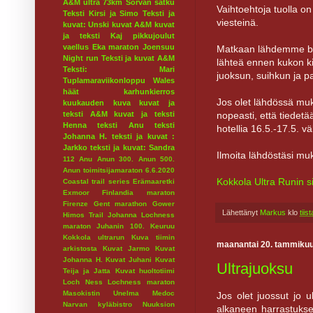
A&M ultra 73km
Sorvan satku
Vaihtoehtoja tuolla on
Teksti Kirsi ja Simo
Teksti ja
viesteinä.
kuvat: Unski
kuvat A&M
kuvat
ja teksti Kaj
pikkujoulut
vaellus
Eka maraton
Joensuu
Matkaan lähdemme buss
Night run
Teksti ja kuvat A&M
lähteä ennen kukon ki
Teksti: Mari
juoksun, suihkun ja pa
Tuplamaraviikonloppu
Wales
häät
karhunkierros
Jos olet lähdössä muk
kuukauden kuva
kuvat ja
nopeasti, että tiedetää
teksti A&M
kuvat ja teksti
Henna
teksti Anu
teksti
hotellia 16.5.-17.5. väl
Johanna H.
teksti ja kuvat :
Jarkko
teksti ja kuvat: Sandra
Ilmoita lähdöstäsi m
112
Anu
Anun 300.
Anun 500.
Anun toimitsijamaraton 6.6.2020
Kokkola Ultra Runin si
Coastal trail series
Erämaaretki
Exmoor
Finlandia maraton
Firenze
Gent marathon
Gower
Lähettänyt
Markus
klo
tii
Himos Trail
Johanna Lochness
maraton
Juhanin 100.
Keuruu
Kokkola ultrarun
Kuva tiimin
maanantai 20. tammiku
arkistosta
Kuvat Jarmo
Kuvat
Johanna H.
Kuvat Juhani
Kuvat
Ultrajuoksu
Teija ja Jatta
Kuvat huoltotiimi
Loch Ness
Lochness maraton
Masokistin Unelma
Medoc
Jos olet juossut jo 
Narvan kyläbistro
Nuuksion
alkaneen harrastukse