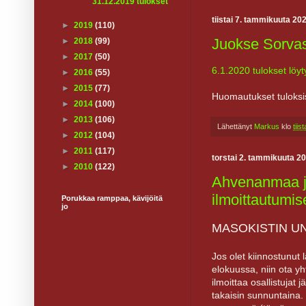
31.12.2019 tulokset
tiistai 7. tammikuuta 20
►
2019
(110)
Juokse Sorvas
►
2018
(99)
►
2017
(50)
6.1.2020 tulokset löyt
►
2016
(55)
►
2015
(77)
Huomautukset tuloksi
►
2014
(100)
►
2013
(106)
Lähettänyt
Markus
klo
tii
►
2012
(104)
►
2011
(117)
torstai 2. tammikuuta 2
►
2010
(122)
Ahvenanmaa j
ilmoittautumis
Porukkaa ramppaa, kävijöitä
jo
MASOKISTIN UN
Jos olet kiinnostunu
elokuussa, niin ota yh
ilmoittaa osallistujat 
takaisin sunnuntaina. 