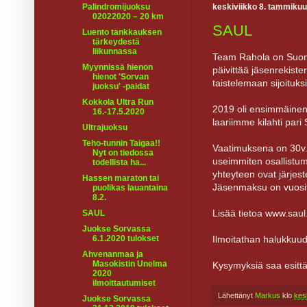
Palindromijuoksu
keskiviikko 8. tammikuu
02022020 – 20 km
SAUL
Luento tankkauksen
tärkeydestä
liikunnassa
Team Rahola on Suomen
Myynnissä hienon
päivittää jäsenrekiste
hienot 'Sorvan
taistelemaan sijoituksi
juoksu' -paidat
Kokkola Ultra Run
2019 oli ensimmäinen 
16.-17.5.2020
laariimme kilahti pari
Ultrajuoksu
Teho-tunnin Taigaa!!
Vaatimuksena on 30v. ik
Nyt on tiedossa
useimmiten osallistum
todellista ha...
yhteyteen ovat järjeste
Hassen maraton tai
Jäsenmaksu on vuositta
puolikas lauantaina
8.2.
Lisää tietoa www.saul.
SAUL
Juokse Sorvassa
6.1.2020 tulokset
Ilmoitathan halukkuu
Ahvenanmaa ja
Masokistin Unelma
Kysymyksiä saa esitt
2020
ilmoittautumiset
Lähettänyt
Markus
klo
kes
Juokse Sorvassa