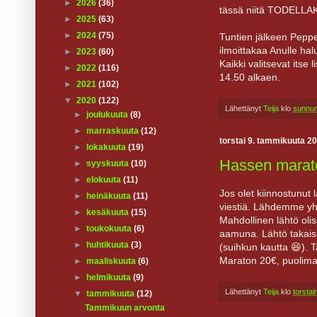
►
2026
(36)
tässä niitä TODELLAK
►
2025
(63)
►
2024
(75)
Tuntien jälkeen Peppe
ilmoittakaa Anulle ha
►
2023
(60)
Kaikki valitsevat itse 
►
2022
(116)
14.50 alkaen.
►
2021
(102)
▼
2020
(122)
Lähettänyt
Teija
klo
sunnun
►
joulukuuta
(8)
►
marraskuuta
(12)
torstai 9. tammikuuta 2
►
lokakuuta
(19)
Hassen maraton
►
syyskuuta
(10)
►
elokuuta
(11)
Jos olet kiinnostunut
►
heinäkuuta
(11)
viestiä. Lähdemme yhte
►
kesäkuuta
(15)
Mahdollinen lähtö oli
►
toukokuuta
(6)
aamuna. Lähtö takaisin
►
huhtikuuta
(3)
(suihkun kautta 😆). 
Maraton 20€, puolima
►
maaliskuuta
(6)
►
helmikuuta
(9)
Lähettänyt
Teija
klo
torsta
▼
tammikuuta
(12)
Tammikuun arvonta