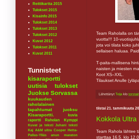
Reittikartta 2015
Tulokset 2015
Kisainfo 2015
Tulokset 2014
Tulokset 2013
Team Raholalla on tä
Tulokset 2012
vuotta!!! 10-vuotisjuh
Kuvat 2012
jota voi tilata koko j
Tulokset 2011
sellaisen haluaa. Pai
Kuvat 2011
T-paita-mallisena hint
naisten ja miesten mall
Tunnisteet
Koot XS–XXL.
kisaraportti
Tilaukset Anulle (yläp
uutisia
tulokset
Juokse Sorvassa
Lähettänyt
Teija
klo
torsta
kuukauden
raholalainen
tiistai 21. tammikuuta 2
tapahtumat
juoksu
Kisaraportti.
kuvia
Kokkola Ultra
raportti
Raholan Kymppi
Kuvat ja teksti Juhani
teksti
Kaj
A&M ultra
Cooper
Hetta-
Team Rahola lähtee tä
Pallas-Ylläs
anun maraton
starttaa 16.5. klo 12.0