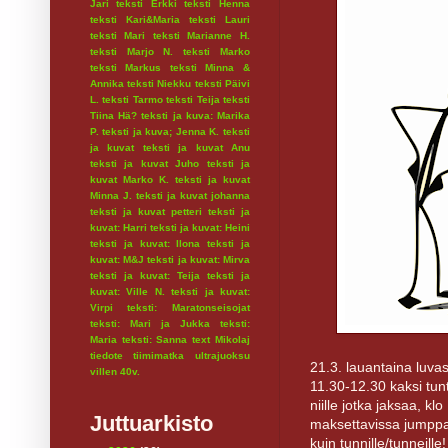
Jari
teksti Erkki
teksti Henna
teksti Kari&Maria
teksti Lauri
teksti Mari
teksti Marianne H.
teksti Marjo N.
teksti Marko
teksti Markus
teksti Minna &
Annika
teksti Niekku
teksti Päivi
L.
teksti Tarmo
teksti Teija
teksti
Tiina Hä?
teksti ja kuva: Marika
P.
teksti ja kuva; Jenna K.
teksti
ja kuvat
teksti ja kuvat Anu
teksti ja kuvat Juho
teksti ja
kuvat Marko K.
teksti ja kuvat
Minna J.
teksti ja kuvat johanna
teksti ja kuvat petteri
teksti ja
kuvat: Harri
teksti ja kuvat: Heini
teksti ja kuvat: Ilona
teksti ja
kuvat: M&J
teksti ja kuvat: Mirva
teksti ja kuvat: Teija
teksti ja
kuvat: Ville N.
teksti ja kuvat:
Virpi
teksti: Maratonseisojat
teksti: Mari ja Jukka
teksti:
Maria
teksti: Sanna
text Mikolaj
tiedote
tiimimatka
ultrajuoksu
21.3. lauantaina luvas
villen 40v.
11.30-12.30 kaksi tunt
niille jotka jaksaa, k
Juttuarkisto
maksettavissa jumppako
kuin tunnille/tunneill