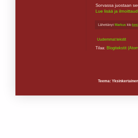
Sorvassa juostaan seu
Lue lisää ja ilmoitta
Lähettänyt
Markus
klo
kes
Uudemmat tekstit
Tilaa:
Blogitekstit (Ato
Teema: Yksinkertainen