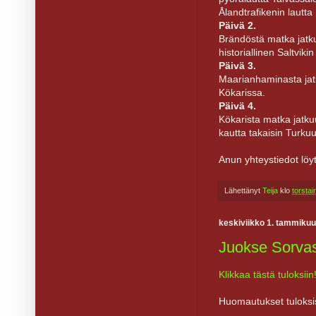
Ålandtrafikenin lautt
Päivä 2.
Brändöstä matka jatk
historiallinen Saltvik
Päivä 3.
Maarianhaminasta jatk
Kökarissa.
Päivä 4.
Kökarista matka jatku
kautta takaisin Turku
Anun yhteystiedot löyt
Lähettänyt
Teija
klo
torsta
keskiviikko 1. tammikuu
Juokse Sorvas
Klikkaa tästä tuloksiin
Huomautukset tuloksi