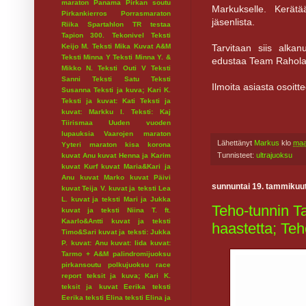
maraton
Panama
Pirkan soutu
Markukselle. Kerätä
Pirkankierros
Porrasmaraton
jäsenlista.
Riika
Spartahlon
TR testaa
Tapion 300.
Tekonivel
Teksti
Keijo M.
Teksti Mika Kuvat A&M
Tarvitaan siis alkan
Teksti Minna Y
Teksti Minna Y. &
edustaa Team Rahola
Mikko N.
Teksti Outi V
Teksti
Sanni
Teksti Satu
Teksti
Ilmoita asiasta osoi
Susanna
Teksti ja kuva; Kari K.
Teksti ja kuvat: Kati
Teksti ja
kuvat: Markku I.
Teksti: Kaj
Tiirismaa
Uuden vuoden
lupauksia
Vaarojen maraton
Lähettänyt
Markus
klo
maa
Yyteri maraton
kisa
korona
Tunnisteet:
ultrajuoksu
kuvat Anu
kuvat Henna ja Karim
kuvat Kurf
kuvat Maria&Kari ja
Anu
kuvat Marko
kuvat Päivi
sunnuntai 19. tammikuu
kuvat Teija V.
kuvat ja teksti Lea
L.
kuvat ja teksti Mari ja Jukka
Teho-tunnin Ta
kuvat ja teksti Niina T. ft.
Kaarlo&Antti
kuvat ja teksti
haastetta; Te
Timo&Sari
kuvat ja teksti: Jukka
P.
kuvat: Anu
kuvat: Iida
kuvat:
Tarmo + A&M
palindromijuoksu
pirkansoutu
polkujuoksu
race
report
teksit ja kuva; Kari K.
teksit ja kuvat Eerika
teksti
Eerika
teksti Elina
teksti Elina ja