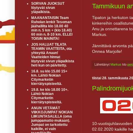
SORVAN JUOKSUT
Tammikuun ar
löytyvät sivun
yläpalkista.
Tipaton ja herkuton t
MAANANTAISIN Team
Raholan lenkit Tesoman
kinkereihin osallistun
jäähallilta klo 18.00 40
Anu ja onnettarena toi
min n. 5 km + (klo 18.40)
Markus.
60 min n. 8-10 km. ELLEI
TOISIN MAINITA!
JOS HALUAT TILATA
Jännittävä arvonta pää
TEAMIN VAATTEITA, ota
Onnea Marjolle!
yhteyttä Anuun!
Vaatteiden hinnat
löytyvät sivun yläpalkista
Lähettänyt
Markus
klo
per
heti kun on päivitetty.
16.8. su klo 15.00 15+
km. Lähtö Nokian
tiistai 28. tammikuuta 2
Citymarketin
kierrätyspisteeltä.
Palindromiju
19.8. ke klo 18.00 10+.
Lähtö Nokian
Citymarketin
kierrätyspisteeltä.
ANUN VETÄMÄT
VIIKKOJUMPAT NOKIAN
LIIKUNTASALILLA (oma
jumppamatto mukaan).
10-vuotisjuhlavuoden
Jumpat on tarkoitettu
02.02.2020 kaikille h
kaikille, ei vain