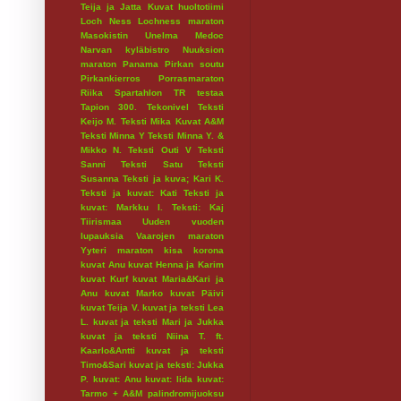
Teija ja Jatta
Kuvat huoltotiimi
Loch Ness
Lochness maraton
Masokistin Unelma
Medoc
Narvan kyläbistro
Nuuksion
maraton
Panama
Pirkan soutu
Pirkankierros
Porrasmaraton
Riika
Spartahlon
TR testaa
Tapion 300.
Tekonivel
Teksti
Keijo M.
Teksti Mika Kuvat A&M
Teksti Minna Y
Teksti Minna Y. &
Mikko N.
Teksti Outi V
Teksti
Sanni
Teksti Satu
Teksti
Susanna
Teksti ja kuva; Kari K.
Teksti ja kuvat: Kati
Teksti ja
kuvat: Markku I.
Teksti: Kaj
Tiirismaa
Uuden vuoden
lupauksia
Vaarojen maraton
Yyteri maraton
kisa
korona
kuvat Anu
kuvat Henna ja Karim
kuvat Kurf
kuvat Maria&Kari ja
Anu
kuvat Marko
kuvat Päivi
kuvat Teija V.
kuvat ja teksti Lea
L.
kuvat ja teksti Mari ja Jukka
kuvat ja teksti Niina T. ft.
Kaarlo&Antti
kuvat ja teksti
Timo&Sari
kuvat ja teksti: Jukka
P.
kuvat: Anu
kuvat: Iida
kuvat:
Tarmo + A&M
palindromijuoksu