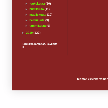
►
toukokuuta
(16)
►
huhtikuuta
(11)
►
maaliskuuta
(10)
►
helmikuuta
(9)
►
tammikuuta
(9)
►
2010
(122)
Porukkaa ramppaa, kävijöitä
jo
Teema: Yksinkertainen