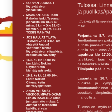
SORVAN JUOKSUT
Tulossa: Linn
löytyvät sivun
yläpalkista.
ja puolikas//pä
MAANANTAISIN Team
Raholan lenkit Tesoman
//päivitys!Hämeenli
jäähallilta klo 18.00 40
min n. 5 km + (klo 18.40)
mitä!
60 min n. 8-10 km. ELLEI
TOISIN MAINITA!
Perjantaina 8.7.
on 
JOS HALUAT TILATA
ilmottautuminen paik
TEAMIN VAATTEITA, ota
yhteyttä Anuun!
autoilla pääsevät voi i
Vaatteiden hinnat
autolla on tulossa 
löytyvät sivun yläpalkista
tapahtuu klo 17.00.
heti kun on päivitetty.
tarvikkeet, taas 
16.8. su klo 15.00 15+
km. Lähtö Nokian
nestetankkauksesta
Citymarketin
Tiimipaita päälle mik
kierrätyspisteeltä.
19.8. ke klo 18.00 10+.
Lauantaina 16.7.
o
Lähtö Nokian
Citymarketin
puolikas ja kymp
kierrätyspisteeltä.
ilmottautumishinnat
ANUN VETÄMÄT
suosittelen lämpimäst
VIIKKOJUMPAT NOKIAN
mahdollista.
LIIKUNTASALILLA (oma
jumppamatto mukaan).
Jumpat on tarkoitettu
Tulossa on myös rapor
kaikille, ei vain
pärjäsivät erittäin hyvi