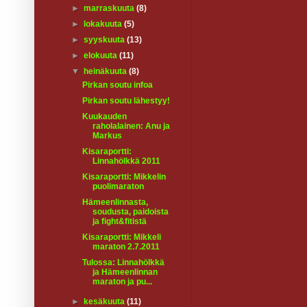
►
marraskuuta
(8)
►
lokakuuta
(5)
►
syyskuuta
(13)
►
elokuuta
(11)
▼
heinäkuuta
(8)
Pirkan soutu infoa
Pirkan soutu lähestyy!
Kuukauden
raholalainen: Anu ja
Markus
Kisaraportti:
Linnahölkkä 2011
Kisaraportti: Mikkelin
puolimaraton
Hämeenlinnasta,
soudusta, paidoista
ja fight&fitistä
Kisaraportti: Mikkeli
maraton 2.7.2011
Tulossa: Linnahölkkä
ja Hämeenlinnan
maraton ja pu...
►
kesäkuuta
(11)