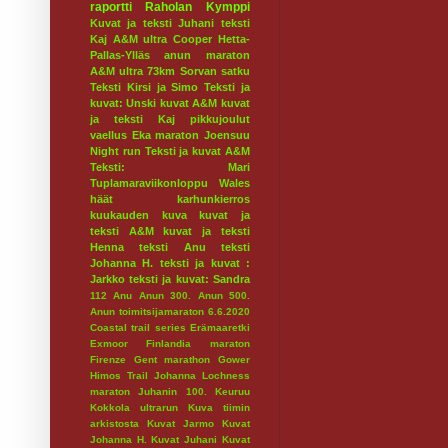
raportti
Raholan Kymppi
Kuvat ja teksti Juhani
teksti
Kaj
A&M ultra
Cooper
Hetta-
Pallas-Ylläs
anun maraton
A&M ultra 73km
Sorvan satku
Teksti Kirsi ja Simo
Teksti ja
kuvat: Unski
kuvat A&M
kuvat
ja teksti Kaj
pikkujoulut
vaellus
Eka maraton
Joensuu
Night run
Teksti ja kuvat A&M
Teksti: Mari
Tuplamaraviikonloppu
Wales
häät
karhunkierros
kuukauden kuva
kuvat ja
teksti A&M
kuvat ja teksti
Henna
teksti Anu
teksti
Johanna H.
teksti ja kuvat :
Jarkko
teksti ja kuvat: Sandra
112
Anu
Anun 300.
Anun 500.
Anun toimitsijamaraton 6.6.2020
Coastal trail series
Erämaaretki
Exmoor
Finlandia maraton
Firenze
Gent marathon
Gower
Himos Trail
Johanna Lochness
maraton
Juhanin 100.
Keuruu
Kokkola ultrarun
Kuva tiimin
arkistosta
Kuvat Jarmo
Kuvat
Johanna H.
Kuvat Juhani
Kuvat