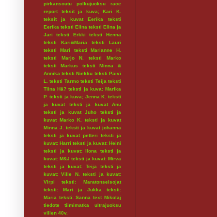
pirkansoutu
polkujuoksu
race
report
teksit ja kuva; Kari K.
teksit ja kuvat Eerika
teksti
Eerika
teksti Elina
teksti Elina ja
Jari
teksti Erkki
teksti Henna
teksti Kari&Maria
teksti Lauri
teksti Mari
teksti Marianne H.
teksti Marjo N.
teksti Marko
teksti Markus
teksti Minna &
Annika
teksti Niekku
teksti Päivi
L.
teksti Tarmo
teksti Teija
teksti
Tiina Hä?
teksti ja kuva: Marika
P.
teksti ja kuva; Jenna K.
teksti
ja kuvat
teksti ja kuvat Anu
teksti ja kuvat Juho
teksti ja
kuvat Marko K.
teksti ja kuvat
Minna J.
teksti ja kuvat johanna
teksti ja kuvat petteri
teksti ja
kuvat: Harri
teksti ja kuvat: Heini
teksti ja kuvat: Ilona
teksti ja
kuvat: M&J
teksti ja kuvat: Mirva
teksti ja kuvat: Teija
teksti ja
kuvat: Ville N.
teksti ja kuvat:
Virpi
teksti: Maratonseisojat
teksti: Mari ja Jukka
teksti:
Maria
teksti: Sanna
text Mikolaj
tiedote
tiimimatka
ultrajuoksu
villen 40v.