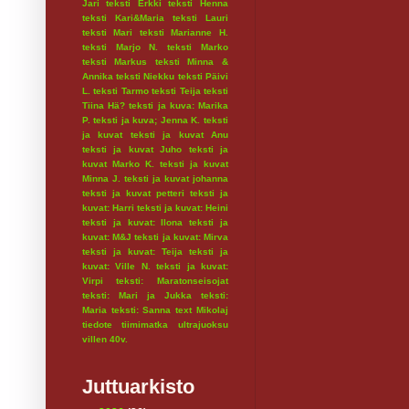
Jari
teksti Erkki
teksti Henna
teksti Kari&Maria
teksti Lauri
teksti Mari
teksti Marianne H.
teksti Marjo N.
teksti Marko
teksti Markus
teksti Minna &
Annika
teksti Niekku
teksti Päivi
L.
teksti Tarmo
teksti Teija
teksti
Tiina Hä?
teksti ja kuva: Marika
P.
teksti ja kuva; Jenna K.
teksti
ja kuvat
teksti ja kuvat Anu
teksti ja kuvat Juho
teksti ja
kuvat Marko K.
teksti ja kuvat
Minna J.
teksti ja kuvat johanna
teksti ja kuvat petteri
teksti ja
kuvat: Harri
teksti ja kuvat: Heini
teksti ja kuvat: Ilona
teksti ja
kuvat: M&J
teksti ja kuvat: Mirva
teksti ja kuvat: Teija
teksti ja
kuvat: Ville N.
teksti ja kuvat:
Virpi
teksti: Maratonseisojat
teksti: Mari ja Jukka
teksti:
Maria
teksti: Sanna
text Mikolaj
tiedote
tiimimatka
ultrajuoksu
villen 40v.
Juttuarkisto