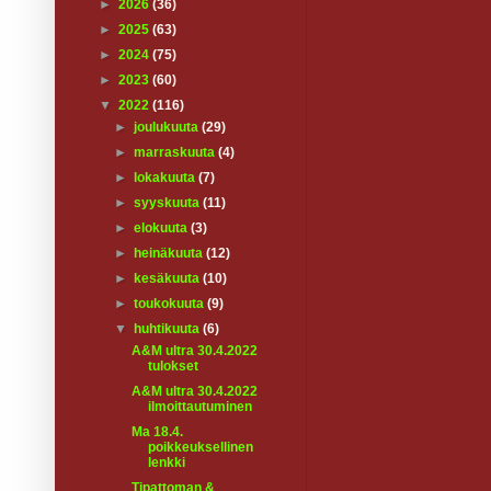
►
2026
(36)
►
2025
(63)
►
2024
(75)
►
2023
(60)
▼
2022
(116)
►
joulukuuta
(29)
►
marraskuuta
(4)
►
lokakuuta
(7)
►
syyskuuta
(11)
►
elokuuta
(3)
►
heinäkuuta
(12)
►
kesäkuuta
(10)
►
toukokuuta
(9)
▼
huhtikuuta
(6)
A&M ultra 30.4.2022
tulokset
A&M ultra 30.4.2022
ilmoittautuminen
Ma 18.4.
poikkeuksellinen
lenkki
Tipattoman &