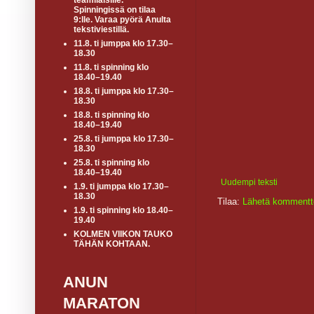
teamiläisille.
Spinningissä on tilaa
9:lle. Varaa pyörä Anulta
tekstiviestillä.
11.8. ti jumppa klo 17.30–
18.30
11.8. ti spinning klo
18.40–19.40
18.8. ti jumppa klo 17.30–
18.30
18.8. ti spinning klo
18.40–19.40
25.8. ti jumppa klo 17.30–
18.30
25.8. ti spinning klo
18.40–19.40
Uudempi teksti
1.9. ti jumppa klo 17.30–
18.30
Tilaa:
Lähetä kommentt
1.9. ti spinning klo 18.40–
19.40
KOLMEN VIIKON TAUKO
TÄHÄN KOHTAAN.
ANUN
MARATON