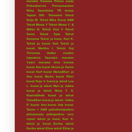
maraton
Panama
Pirkan soutu
Pirkankierros
Porrasmaraton
Riika
Spartahlon
TR testaa
Tapion 300.
Tekonivel
Teksti
Keijo M.
Teksti Mika Kuvat A&M
Teksti Minna Y
Teksti Minna Y. &
Mikko N.
Teksti Outi V
Teksti
Sanni
Teksti Satu
Teksti
Susanna
Teksti ja kuva; Kari K.
Teksti ja kuvat: Kati
Teksti ja
kuvat: Markku I.
Teksti: Kaj
Tiirismaa
Uuden vuoden
lupauksia
Vaarojen maraton
Yyteri maraton
kisa
korona
kuvat Anu
kuvat Henna ja Karim
kuvat Kurf
kuvat Maria&Kari ja
Anu
kuvat Marko
kuvat Päivi
kuvat Teija V.
kuvat ja teksti Lea
L.
kuvat ja teksti Mari ja Jukka
kuvat ja teksti Niina T. ft.
Kaarlo&Antti
kuvat ja teksti
Timo&Sari
kuvat ja teksti: Jukka
P.
kuvat: Anu
kuvat: Iida
kuvat:
Tarmo + A&M
palindromijuoksu
pirkansoutu
polkujuoksu
race
report
teksit ja kuva; Kari K.
teksit ja kuvat Eerika
teksti
Eerika
teksti Elina
teksti Elina ja