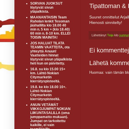
SORVAN JUOKSUT
Tipattoman & H
löytyvät sivun
yläpalkista.
Suuret onnittelut Arjall
MAANANTAISIN Team
Raholan lenkit Tesoman
Hienosti sinnitelty!
jäähallilta klo 18.00 40
min n. 5 km + (klo 18.40)
60 min n. 8-10 km. ELLEI
Lähettänyt
Teija
klo
sunnun
TOISIN MAINITA!
JOS HALUAT TILATA
TEAMIN VAATTEITA, ota
Ei kommenttej
yhteyttä Anuun!
Vaatteiden hinnat
löytyvät sivun yläpalkista
Lähetä komme
heti kun on päivitetty.
16.8. su klo 15.00 15+
Huomaa: vain tämän blo
km. Lähtö Nokian
Citymarketin
kierrätyspisteeltä.
19.8. ke klo 18.00 10+.
Lähtö Nokian
Citymarketin
kierrätyspisteeltä.
ANUN VETÄMÄT
VIIKKOJUMPAT NOKIAN
LIIKUNTASALILLA (oma
jumppamatto mukaan).
Jumpat on tarkoitettu
kaikille, ei vain