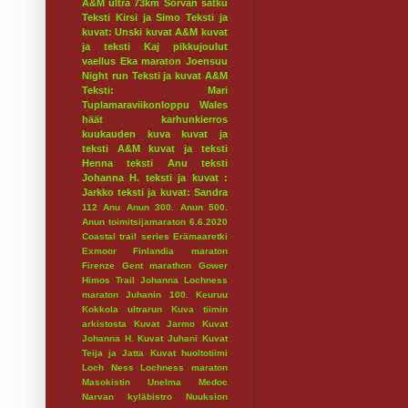
A&M ultra 73km
Sorvan satku
Teksti Kirsi ja Simo
Teksti ja
kuvat: Unski
kuvat A&M
kuvat
ja teksti Kaj
pikkujoulut
vaellus
Eka maraton
Joensuu
Night run
Teksti ja kuvat A&M
Teksti: Mari
Tuplamaraviikonloppu
Wales
häät
karhunkierros
kuukauden kuva
kuvat ja
teksti A&M
kuvat ja teksti
Henna
teksti Anu
teksti
Johanna H.
teksti ja kuvat :
Jarkko
teksti ja kuvat: Sandra
112
Anu
Anun 300.
Anun 500.
Anun toimitsijamaraton 6.6.2020
Coastal trail series
Erämaaretki
Exmoor
Finlandia maraton
Firenze
Gent marathon
Gower
Himos Trail
Johanna Lochness
maraton
Juhanin 100.
Keuruu
Kokkola ultrarun
Kuva tiimin
arkistosta
Kuvat Jarmo
Kuvat
Johanna H.
Kuvat Juhani
Kuvat
Teija ja Jatta
Kuvat huoltotiimi
Loch Ness
Lochness maraton
Masokistin Unelma
Medoc
Narvan kyläbistro
Nuuksion