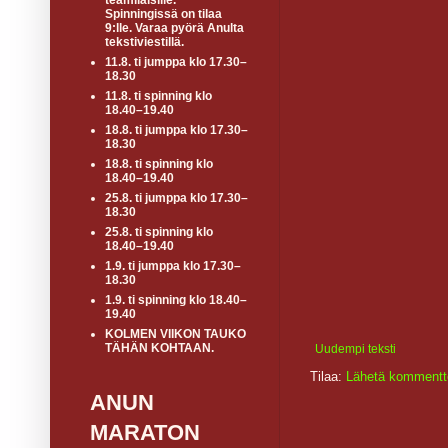
teamiläisille.
Spinningissä on tilaa
9:lle. Varaa pyörä Anulta
tekstiviestillä.
11.8. ti jumppa klo 17.30–
18.30
11.8. ti spinning klo
18.40–19.40
18.8. ti jumppa klo 17.30–
18.30
18.8. ti spinning klo
18.40–19.40
25.8. ti jumppa klo 17.30–
18.30
25.8. ti spinning klo
18.40–19.40
1.9. ti jumppa klo 17.30–
18.30
1.9. ti spinning klo 18.40–
19.40
KOLMEN VIIKON TAUKO
TÄHÄN KOHTAAN.
Uudempi teksti
Tilaa:
Lähetä kommentt
ANUN
MARATON