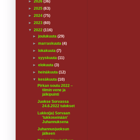
►
2026
(36)
►
2025
(63)
►
2024
(75)
►
2023
(60)
▼
2022
(116)
►
joulukuuta
(29)
►
marraskuuta
(4)
►
lokakuuta
(7)
►
syyskuuta
(11)
►
elokuuta
(3)
►
heinäkuuta
(12)
▼
kesäkuuta
(10)
Pirkan soutu 2022 –
tiimin vene ja
jälkipuinti
Juokse Sorvassa
24.6.2022 tulokset
Lukko(ja) Sorvaan
'lukkoseinään'
Juhannuksena
Juhannusjuoksun
jälkeen