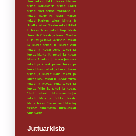
Jari
teksti Erkki
teksti Henna
teksti Kari&Maria
teksti Lauri
teksti Mari
teksti Marianne H.
teksti Marjo N.
teksti Marko
teksti Markus
teksti Minna &
Annika
teksti Niekku
teksti Päivi
L.
teksti Tarmo
teksti Teija
teksti
Tiina Hä?
teksti ja kuva: Marika
P.
teksti ja kuva; Jenna K.
teksti
ja kuvat
teksti ja kuvat Anu
teksti ja kuvat Juho
teksti ja
kuvat Marko K.
teksti ja kuvat
Minna J.
teksti ja kuvat johanna
teksti ja kuvat petteri
teksti ja
kuvat: Harri
teksti ja kuvat: Heini
teksti ja kuvat: Ilona
teksti ja
kuvat: M&J
teksti ja kuvat: Mirva
teksti ja kuvat: Teija
teksti ja
kuvat: Ville N.
teksti ja kuvat:
Virpi
teksti: Maratonseisojat
teksti: Mari ja Jukka
teksti:
Maria
teksti: Sanna
text Mikolaj
tiedote
tiimimatka
ultrajuoksu
villen 40v.
Juttuarkisto