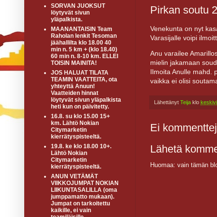
SORVAN JUOKSUT
Pirkan soutu 20
löytyvät sivun
yläpalkista.
Venekunta on nyt kasa
MAANANTAISIN Team
Raholan lenkit Tesoman
Varasijalle voipi ilmoi
jäähallilta klo 18.00 40
min n. 5 km + (klo 18.40)
Anu varailee Amarillo
60 min n. 8-10 km. ELLEI
mielin jakamaan soudu
TOISIN MAINITA!
Ilmoita Anulle mahd. p
JOS HALUAT TILATA
TEAMIN VAATTEITA, ota
vaikka ei olisi soutam
yhteyttä Anuun!
Vaatteiden hinnat
löytyvät sivun yläpalkista
Lähettänyt
Teija
klo
keskiv
heti kun on päivitetty.
16.8. su klo 15.00 15+
km. Lähtö Nokian
Ei kommenttej
Citymarketin
kierrätyspisteeltä.
Lähetä komme
19.8. ke klo 18.00 10+.
Lähtö Nokian
Citymarketin
Huomaa: vain tämän blo
kierrätyspisteeltä.
ANUN VETÄMÄT
VIIKKOJUMPAT NOKIAN
LIIKUNTASALILLA (oma
jumppamatto mukaan).
Jumpat on tarkoitettu
kaikille, ei vain