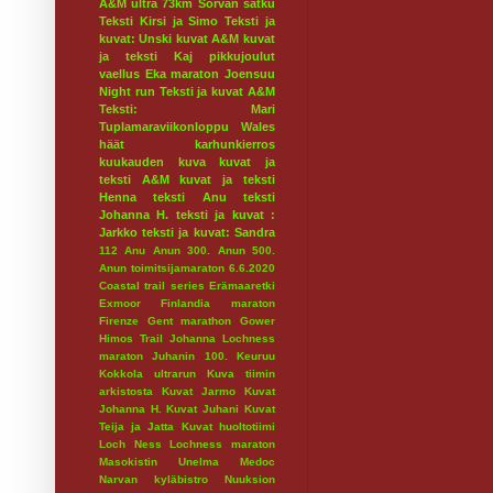
A&M ultra 73km
Sorvan satku
Teksti Kirsi ja Simo
Teksti ja
kuvat: Unski
kuvat A&M
kuvat
ja teksti Kaj
pikkujoulut
vaellus
Eka maraton
Joensuu
Night run
Teksti ja kuvat A&M
Teksti: Mari
Tuplamaraviikonloppu
Wales
häät
karhunkierros
kuukauden kuva
kuvat ja
teksti A&M
kuvat ja teksti
Henna
teksti Anu
teksti
Johanna H.
teksti ja kuvat :
Jarkko
teksti ja kuvat: Sandra
112
Anu
Anun 300.
Anun 500.
Anun toimitsijamaraton 6.6.2020
Coastal trail series
Erämaaretki
Exmoor
Finlandia maraton
Firenze
Gent marathon
Gower
Himos Trail
Johanna Lochness
maraton
Juhanin 100.
Keuruu
Kokkola ultrarun
Kuva tiimin
arkistosta
Kuvat Jarmo
Kuvat
Johanna H.
Kuvat Juhani
Kuvat
Teija ja Jatta
Kuvat huoltotiimi
Loch Ness
Lochness maraton
Masokistin Unelma
Medoc
Narvan kyläbistro
Nuuksion