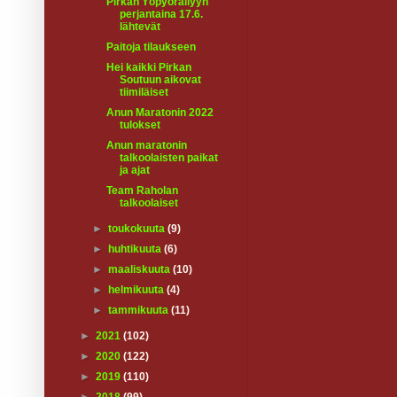
Pirkan Yöpyöräilyyn
perjantaina 17.6.
lähtevät
Paitoja tilaukseen
Hei kaikki Pirkan
Soutuun aikovat
tiimiläiset
Anun Maratonin 2022
tulokset
Anun maratonin
talkoolaisten paikat
ja ajat
Team Raholan
talkoolaiset
►
toukokuuta
(9)
►
huhtikuuta
(6)
►
maaliskuuta
(10)
►
helmikuuta
(4)
►
tammikuuta
(11)
►
2021
(102)
►
2020
(122)
►
2019
(110)