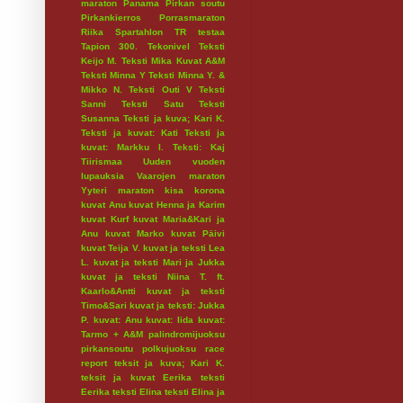
maraton
Panama
Pirkan soutu
Pirkankierros
Porrasmaraton
Riika
Spartahlon
TR testaa
Tapion 300.
Tekonivel
Teksti
Keijo M.
Teksti Mika Kuvat A&M
Teksti Minna Y
Teksti Minna Y. &
Mikko N.
Teksti Outi V
Teksti
Sanni
Teksti Satu
Teksti
Susanna
Teksti ja kuva; Kari K.
Teksti ja kuvat: Kati
Teksti ja
kuvat: Markku I.
Teksti: Kaj
Tiirismaa
Uuden vuoden
lupauksia
Vaarojen maraton
Yyteri maraton
kisa
korona
kuvat Anu
kuvat Henna ja Karim
kuvat Kurf
kuvat Maria&Kari ja
Anu
kuvat Marko
kuvat Päivi
kuvat Teija V.
kuvat ja teksti Lea
L.
kuvat ja teksti Mari ja Jukka
kuvat ja teksti Niina T. ft.
Kaarlo&Antti
kuvat ja teksti
Timo&Sari
kuvat ja teksti: Jukka
P.
kuvat: Anu
kuvat: Iida
kuvat:
Tarmo + A&M
palindromijuoksu
pirkansoutu
polkujuoksu
race
report
teksit ja kuva; Kari K.
teksit ja kuvat Eerika
teksti
Eerika
teksti Elina
teksti Elina ja