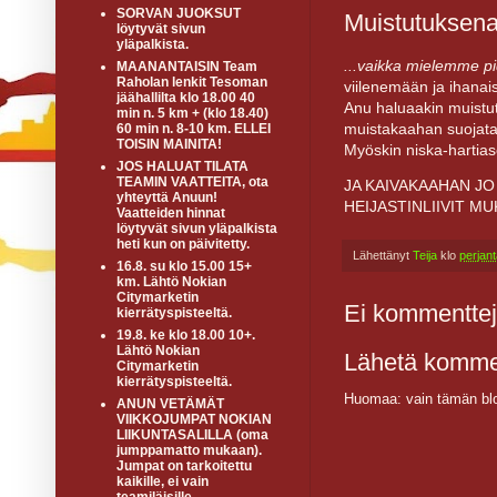
SORVAN JUOKSUT
Muistutuksena 
löytyvät sivun
yläpalkista.
...vaikka mielemme p
MAANANTAISIN Team
Raholan lenkit Tesoman
viilenemään ja ihanais
jäähallilta klo 18.00 40
Anu haluaakin muistutt
min n. 5 km + (klo 18.40)
muistakaahan suojata 
60 min n. 8-10 km. ELLEI
TOISIN MAINITA!
Myöskin niska-hartias
JOS HALUAT TILATA
TEAMIN VAATTEITA, ota
JA KAIVAKAAHAN JO
yhteyttä Anuun!
HEIJASTINLIIVIT M
Vaatteiden hinnat
löytyvät sivun yläpalkista
heti kun on päivitetty.
Lähettänyt
Teija
klo
perjan
16.8. su klo 15.00 15+
km. Lähtö Nokian
Citymarketin
Ei kommenttej
kierrätyspisteeltä.
19.8. ke klo 18.00 10+.
Lähtö Nokian
Lähetä komme
Citymarketin
kierrätyspisteeltä.
Huomaa: vain tämän blo
ANUN VETÄMÄT
VIIKKOJUMPAT NOKIAN
LIIKUNTASALILLA (oma
jumppamatto mukaan).
Jumpat on tarkoitettu
kaikille, ei vain