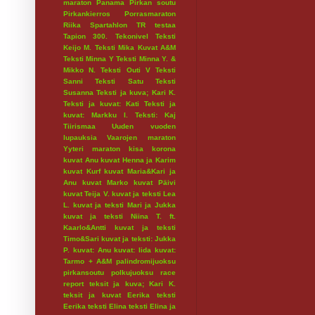
maraton
Panama
Pirkan soutu
Pirkankierros
Porrasmaraton
Riika
Spartahlon
TR testaa
Tapion 300.
Tekonivel
Teksti
Keijo M.
Teksti Mika Kuvat A&M
Teksti Minna Y
Teksti Minna Y. &
Mikko N.
Teksti Outi V
Teksti
Sanni
Teksti Satu
Teksti
Susanna
Teksti ja kuva; Kari K.
Teksti ja kuvat: Kati
Teksti ja
kuvat: Markku I.
Teksti: Kaj
Tiirismaa
Uuden vuoden
lupauksia
Vaarojen maraton
Yyteri maraton
kisa
korona
kuvat Anu
kuvat Henna ja Karim
kuvat Kurf
kuvat Maria&Kari ja
Anu
kuvat Marko
kuvat Päivi
kuvat Teija V.
kuvat ja teksti Lea
L.
kuvat ja teksti Mari ja Jukka
kuvat ja teksti Niina T. ft.
Kaarlo&Antti
kuvat ja teksti
Timo&Sari
kuvat ja teksti: Jukka
P.
kuvat: Anu
kuvat: Iida
kuvat:
Tarmo + A&M
palindromijuoksu
pirkansoutu
polkujuoksu
race
report
teksit ja kuva; Kari K.
teksit ja kuvat Eerika
teksti
Eerika
teksti Elina
teksti Elina ja