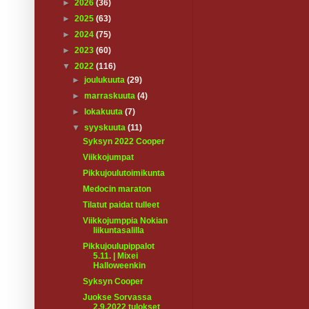
►
2026
(36)
►
2025
(63)
►
2024
(75)
►
2023
(60)
▼
2022
(116)
►
joulukuuta
(29)
►
marraskuuta
(4)
►
lokakuuta
(7)
▼
syyskuuta
(11)
Syksyn 2022 Cooper
Viikkojumpat
Pikkujoulutoimikunta
Medocin maraton
Tilatut paidat tulleet
Viikkojumppia Nokian
liikuntasalilla
Pikkujoulupippalot
5.11. | Mixei
Halloweenkin
Syksyn Cooper
Juokse Sorvassa
2.9.2022 tulokset