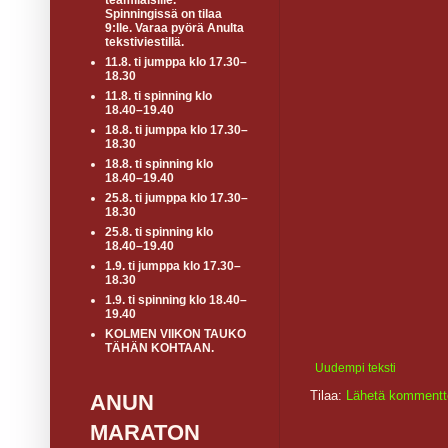
teamiläisille.
Spinningissä on tilaa
9:lle. Varaa pyörä Anulta
tekstiviestillä.
11.8. ti jumppa klo 17.30–
18.30
11.8. ti spinning klo
18.40–19.40
18.8. ti jumppa klo 17.30–
18.30
18.8. ti spinning klo
18.40–19.40
25.8. ti jumppa klo 17.30–
18.30
25.8. ti spinning klo
18.40–19.40
1.9. ti jumppa klo 17.30–
18.30
1.9. ti spinning klo 18.40–
19.40
KOLMEN VIIKON TAUKO
TÄHÄN KOHTAAN.
Uudempi teksti
Tilaa:
Lähetä kommentt
ANUN
MARATON