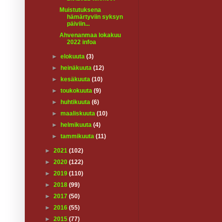
Muistutuksena
hämärtyviin syksyn
päiviin...
Ahvenanmaa lokakuu
2022 infoa
►
elokuuta
(3)
►
heinäkuuta
(12)
►
kesäkuuta
(10)
►
toukokuuta
(9)
►
huhtikuuta
(6)
►
maaliskuuta
(10)
►
helmikuuta
(4)
►
tammikuuta
(11)
►
2021
(102)
►
2020
(122)
►
2019
(110)
►
2018
(99)
►
2017
(50)
►
2016
(55)
►
2015
(77)