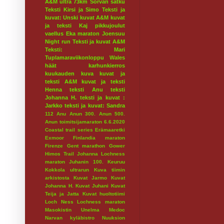
A&M ultra 73km
Sorvan satku
Teksti Kirsi ja Simo
Teksti ja
kuvat: Unski
kuvat A&M
kuvat
ja teksti Kaj
pikkujoulut
vaellus
Eka maraton
Joensuu
Night run
Teksti ja kuvat A&M
Teksti: Mari
Tuplamaraviikonloppu
Wales
häät
karhunkierros
kuukauden kuva
kuvat ja
teksti A&M
kuvat ja teksti
Henna
teksti Anu
teksti
Johanna H.
teksti ja kuvat :
Jarkko
teksti ja kuvat: Sandra
112
Anu
Anun 300.
Anun 500.
Anun toimitsijamaraton 6.6.2020
Coastal trail series
Erämaaretki
Exmoor
Finlandia maraton
Firenze
Gent marathon
Gower
Himos Trail
Johanna Lochness
maraton
Juhanin 100.
Keuruu
Kokkola ultrarun
Kuva tiimin
arkistosta
Kuvat Jarmo
Kuvat
Johanna H.
Kuvat Juhani
Kuvat
Teija ja Jatta
Kuvat huoltotiimi
Loch Ness
Lochness maraton
Masokistin Unelma
Medoc
Narvan kyläbistro
Nuuksion