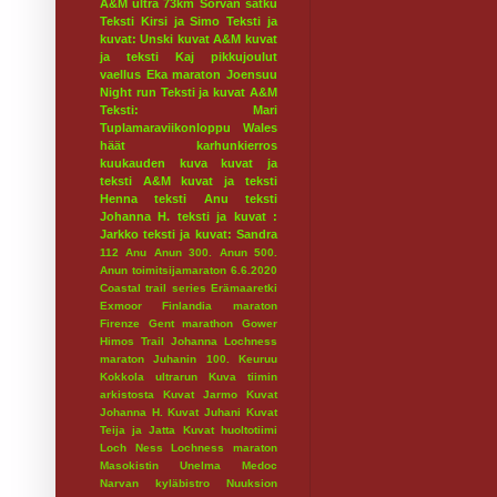
A&M ultra 73km
Sorvan satku
Teksti Kirsi ja Simo
Teksti ja
kuvat: Unski
kuvat A&M
kuvat
ja teksti Kaj
pikkujoulut
vaellus
Eka maraton
Joensuu
Night run
Teksti ja kuvat A&M
Teksti: Mari
Tuplamaraviikonloppu
Wales
häät
karhunkierros
kuukauden kuva
kuvat ja
teksti A&M
kuvat ja teksti
Henna
teksti Anu
teksti
Johanna H.
teksti ja kuvat :
Jarkko
teksti ja kuvat: Sandra
112
Anu
Anun 300.
Anun 500.
Anun toimitsijamaraton 6.6.2020
Coastal trail series
Erämaaretki
Exmoor
Finlandia maraton
Firenze
Gent marathon
Gower
Himos Trail
Johanna Lochness
maraton
Juhanin 100.
Keuruu
Kokkola ultrarun
Kuva tiimin
arkistosta
Kuvat Jarmo
Kuvat
Johanna H.
Kuvat Juhani
Kuvat
Teija ja Jatta
Kuvat huoltotiimi
Loch Ness
Lochness maraton
Masokistin Unelma
Medoc
Narvan kyläbistro
Nuuksion