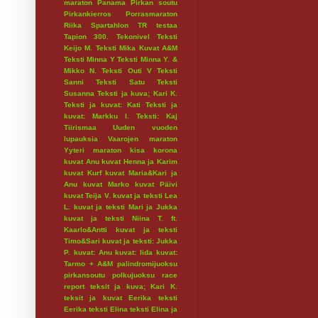
maraton
Panama
Pirkan soutu
Pirkankierros
Porrasmaraton
Riika
Spartahlon
TR testaa
Tapion 300.
Tekonivel
Teksti
Keijo M.
Teksti Mika Kuvat A&M
Teksti Minna Y
Teksti Minna Y. &
Mikko N.
Teksti Outi V
Teksti
Sanni
Teksti Satu
Teksti
Susanna
Teksti ja kuva; Kari K.
Teksti ja kuvat: Kati
Teksti ja
kuvat: Markku I.
Teksti: Kaj
Tiirismaa
Uuden vuoden
lupauksia
Vaarojen maraton
Yyteri maraton
kisa
korona
kuvat Anu
kuvat Henna ja Karim
kuvat Kurf
kuvat Maria&Kari ja
Anu
kuvat Marko
kuvat Päivi
kuvat Teija V.
kuvat ja teksti Lea
L.
kuvat ja teksti Mari ja Jukka
kuvat ja teksti Niina T. ft.
Kaarlo&Antti
kuvat ja teksti
Timo&Sari
kuvat ja teksti: Jukka
P.
kuvat: Anu
kuvat: Iida
kuvat:
Tarmo + A&M
palindromijuoksu
pirkansoutu
polkujuoksu
race
report
teksit ja kuva; Kari K.
teksit ja kuvat Eerika
teksti
Eerika
teksti Elina
teksti Elina ja