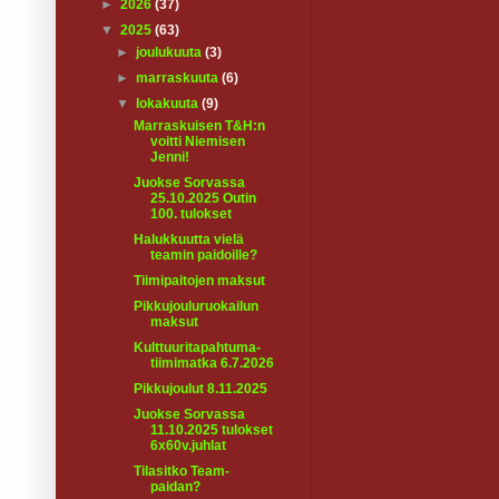
►
2026
(37)
▼
2025
(63)
►
joulukuuta
(3)
►
marraskuuta
(6)
▼
lokakuuta
(9)
Marraskuisen T&H:n
voitti Niemisen
Jenni!
Juokse Sorvassa
25.10.2025 Outin
100. tulokset
Halukkuutta vielä
teamin paidoille?
Tiimipaitojen maksut
Pikkujouluruokailun
maksut
Kulttuuritapahtuma-
tiimimatka 6.7.2026
Pikkujoulut 8.11.2025
Juokse Sorvassa
11.10.2025 tulokset
6x60v.juhlat
Tilasitko Team-
paidan?