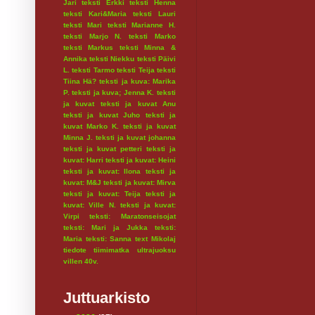
Jari
teksti Erkki
teksti Henna
teksti Kari&Maria
teksti Lauri
teksti Mari
teksti Marianne H.
teksti Marjo N.
teksti Marko
teksti Markus
teksti Minna &
Annika
teksti Niekku
teksti Päivi
L.
teksti Tarmo
teksti Teija
teksti
Tiina Hä?
teksti ja kuva: Marika
P.
teksti ja kuva; Jenna K.
teksti
ja kuvat
teksti ja kuvat Anu
teksti ja kuvat Juho
teksti ja
kuvat Marko K.
teksti ja kuvat
Minna J.
teksti ja kuvat johanna
teksti ja kuvat petteri
teksti ja
kuvat: Harri
teksti ja kuvat: Heini
teksti ja kuvat: Ilona
teksti ja
kuvat: M&J
teksti ja kuvat: Mirva
teksti ja kuvat: Teija
teksti ja
kuvat: Ville N.
teksti ja kuvat:
Virpi
teksti: Maratonseisojat
teksti: Mari ja Jukka
teksti:
Maria
teksti: Sanna
text Mikolaj
tiedote
tiimimatka
ultrajuoksu
villen 40v.
Juttuarkisto