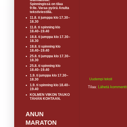
teamiläisille.
Spinningissä on tilaa
9:lle. Varaa pyörä Anulta
tekstiviestillä.
11.8. ti jumppa klo 17.30–
18.30
11.8. ti spinning klo
18.40–19.40
18.8. ti jumppa klo 17.30–
18.30
18.8. ti spinning klo
18.40–19.40
25.8. ti jumppa klo 17.30–
18.30
25.8. ti spinning klo
18.40–19.40
1.9. ti jumppa klo 17.30–
Uudempi teksti
18.30
1.9. ti spinning klo 18.40–
Tilaa:
Lähetä kommentt
19.40
KOLMEN VIIKON TAUKO
TÄHÄN KOHTAAN.
ANUN
MARATON