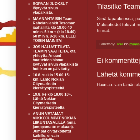
SORVAN JUOKSUT
Tilasitko Tea
löytyvät sivun
yläpalkista.
Siinä tapauksessa, pai
MAANANTAISIN Team
Raholan lenkit Tesoman
Maksutiedot tulevat m
jäähallilta klo 18.00 40
hinnat.
min n. 5 km + (klo 18.40)
60 min n. 8-10 km. ELLEI
TOISIN MAINITA!
Lähettänyt
Teija
klo
maanan
JOS HALUAT TILATA
TEAMIN VAATTEITA, ota
yhteyttä Anuun!
Ei kommenttej
Vaatteiden hinnat
löytyvät sivun yläpalkista
heti kun on päivitetty.
Lähetä komme
16.8. su klo 15.00 15+
km. Lähtö Nokian
Citymarketin
Huomaa: vain tämän blo
kierrätyspisteeltä.
19.8. ke klo 18.00 10+.
Lähtö Nokian
Citymarketin
kierrätyspisteeltä.
ANUN VETÄMÄT
VIIKKOJUMPAT NOKIAN
LIIKUNTASALILLA (oma
jumppamatto mukaan).
Jumpat on tarkoitettu
kaikille, ei vain