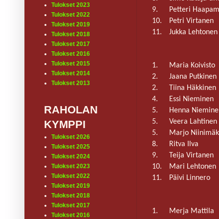
Tulokset 2023
9.
Petteri Haapam
Tulokset 2022
10.
Petri Virtanen
Tulokset 2019
11.
Jukka Lehtonen
Tulokset 2018
Tulokset 2017
Tulokset 2016
Tulokset 2015
1.
Maria Koivisto
Tulokset 2014
2.
Jaana Putkinen
Tulokset 2013
2.
Tiina Häkkinen
4.
Essi Nieminen
RAHOLAN
5.
Henna Niemine
5.
Veera Lahtinen
KYMPPI
5.
Marjo Niinimäk
Tulokset 2026
8.
Ritva Ilva
Tulokset 2025
9.
Teija Virtanen
Tulokset 2024
10.
Mari Lehtonen
Tulokset 2023
Tulokset 2022
11.
Päivi Linnero
Tulokset 2019
Tulokset 2018
Tulokset 2017
1.
Merja Mattila
Tulokset 2016