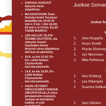
SORVAN JUOKSUT
Juokse Sorvas
löytyvät sivun
yläpalkista.
MAANANTAISIN Team
Raholan lenkit Tesoman
jäähallilta klo 18.00 40
Juokse So
min n. 5 km + (klo 18.40)
60 min n. 8-10 km. ELLEI
TOISIN MAINITA!
JOS HALUAT TILATA
1.
Juho Kauppila
TEAMIN VAATTEITA, ota
yhteyttä Anuun!
2.
Ilmari Rontti
Vaatteiden hinnat
löytyvät sivun yläpalkista
3.
Marko Silvenno
heti kun on päivitetty.
3.
Jari Nieminen
16.8. su klo 15.00 15+
3.
Niko Peltomaa
km. Lähtö Nokian
Citymarketin
kierrätyspisteeltä.
19.8. ke klo 18.00 10+.
Lähtö Nokian
1.
Anu Ossberg
Citymarketin
2.
Lea Mäenpää
kierrätyspisteeltä.
ANUN VETÄMÄT
2.
Susanna Kukkul
VIIKKOJUMPAT NOKIAN
LIIKUNTASALILLA (oma
jumppamatto mukaan).
Jumpat on tarkoitettu
kaikille, ei vain
1.
Satu Väliaho