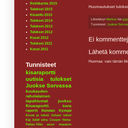
Reittikartta 2015
Huomautukset tuloksi
Tulokset 2015
Kisainfo 2015
Lähettänyt
Markus
klo
sun
Tulokset 2014
Tunnisteet:
Juokse Sorva
Tulokset 2013
Tulokset 2012
Ei kommenttej
Kuvat 2012
Tulokset 2011
Kuvat 2011
Lähetä komme
Huomaa: vain tämän blo
Tunnisteet
kisaraportti
uutisia
tulokset
Juokse Sorvassa
kuukauden
raholalainen
tapahtumat
juoksu
Kisaraportti.
kuvia
raportti
Raholan Kymppi
Kuvat ja teksti Juhani
teksti
Kaj
A&M ultra
Cooper
Hetta-
Pallas-Ylläs
anun maraton