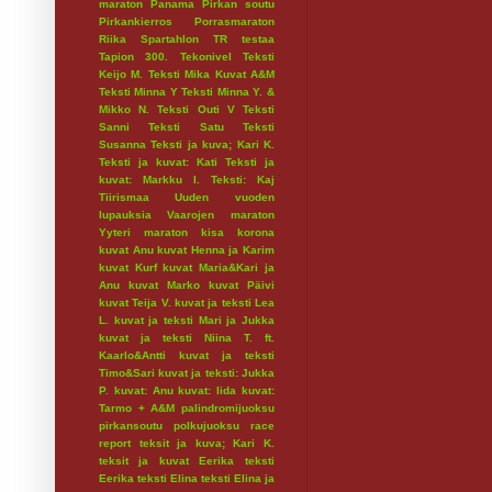
maraton
Panama
Pirkan soutu
Pirkankierros
Porrasmaraton
Riika
Spartahlon
TR testaa
Tapion 300.
Tekonivel
Teksti
Keijo M.
Teksti Mika Kuvat A&M
Teksti Minna Y
Teksti Minna Y. &
Mikko N.
Teksti Outi V
Teksti
Sanni
Teksti Satu
Teksti
Susanna
Teksti ja kuva; Kari K.
Teksti ja kuvat: Kati
Teksti ja
kuvat: Markku I.
Teksti: Kaj
Tiirismaa
Uuden vuoden
lupauksia
Vaarojen maraton
Yyteri maraton
kisa
korona
kuvat Anu
kuvat Henna ja Karim
kuvat Kurf
kuvat Maria&Kari ja
Anu
kuvat Marko
kuvat Päivi
kuvat Teija V.
kuvat ja teksti Lea
L.
kuvat ja teksti Mari ja Jukka
kuvat ja teksti Niina T. ft.
Kaarlo&Antti
kuvat ja teksti
Timo&Sari
kuvat ja teksti: Jukka
P.
kuvat: Anu
kuvat: Iida
kuvat:
Tarmo + A&M
palindromijuoksu
pirkansoutu
polkujuoksu
race
report
teksit ja kuva; Kari K.
teksit ja kuvat Eerika
teksti
Eerika
teksti Elina
teksti Elina ja