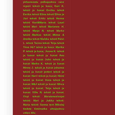
pirkansoutu
polkujuoksu
race
report
teksit ja kuva; Kari K.
teksit ja kuvat Eerika
teksti
Eerika
teksti Elina
teksti Elina ja
Jari
teksti Erkki
teksti Henna
teksti Kari&Maria
teksti Lauri
teksti Mari
teksti Marianne H.
teksti Marjo N.
teksti Marko
teksti Markus
teksti Minna &
Annika
teksti Niekku
teksti Päivi
L.
teksti Tarmo
teksti Teija
teksti
Tiina Hä?
teksti ja kuva: Marika
P.
teksti ja kuva; Jenna K.
teksti
ja kuvat
teksti ja kuvat Anu
teksti ja kuvat Juho
teksti ja
kuvat Marko K.
teksti ja kuvat
Minna J.
teksti ja kuvat johanna
teksti ja kuvat petteri
teksti ja
kuvat: Harri
teksti ja kuvat: Heini
teksti ja kuvat: Ilona
teksti ja
kuvat: M&J
teksti ja kuvat: Mirva
teksti ja kuvat: Teija
teksti ja
kuvat: Ville N.
teksti ja kuvat:
Virpi
teksti: Maratonseisojat
teksti: Mari ja Jukka
teksti:
Maria
teksti: Sanna
text Mikolaj
tiedote
tiimimatka
ultrajuoksu
villen 40v.