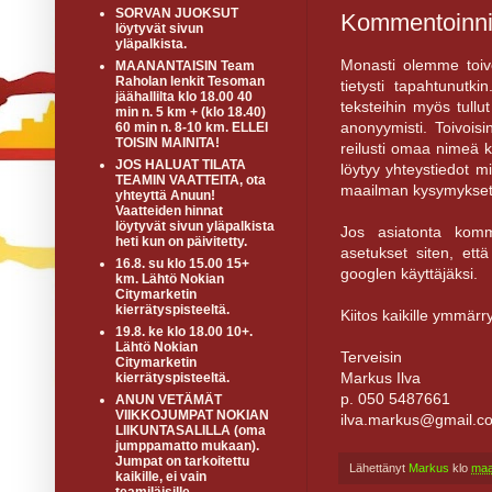
SORVAN JUOKSUT
Kommentoinni
löytyvät sivun
yläpalkista.
Monasti olemme toivo
MAANANTAISIN Team
Raholan lenkit Tesoman
tietysti tapahtunut
jäähallilta klo 18.00 40
teksteihin myös tullu
min n. 5 km + (klo 18.40)
anonyymisti. Toivoisi
60 min n. 8-10 km. ELLEI
TOISIN MAINITA!
reilusti omaa nimeä ko
JOS HALUAT TILATA
löytyy yhteystiedot mi
TEAMIN VAATTEITA, ota
maailman kysymykset
yhteyttä Anuun!
Vaatteiden hinnat
löytyvät sivun yläpalkista
Jos asiatonta komm
heti kun on päivitetty.
asetukset siten, ett
16.8. su klo 15.00 15+
googlen käyttäjäksi.
km. Lähtö Nokian
Citymarketin
kierrätyspisteeltä.
Kiitos kaikille ymmärr
19.8. ke klo 18.00 10+.
Lähtö Nokian
Terveisin
Citymarketin
Markus Ilva
kierrätyspisteeltä.
p. 050 5487661
ANUN VETÄMÄT
VIIKKOJUMPAT NOKIAN
ilva.markus@gmail.c
LIIKUNTASALILLA (oma
jumppamatto mukaan).
Jumpat on tarkoitettu
Lähettänyt
Markus
klo
maa
kaikille, ei vain