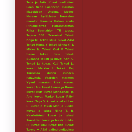
Teija ja Jatta
Kuvat huoltotiimi
Loch Ness
Lochness maraton
Masokistin Unelma
Medoc
Narvan kyläbistro
Nuuksion
maraton
Panama
Pirkan soutu
Pirkankierros
Porrasmaraton
Riika
Spartahlon
TR testaa
Tapion 300.
Tekonivel
Teksti
Keijo M.
Teksti Mika Kuvat A&M
Teksti Minna Y
Teksti Minna Y. &
Mikko N.
Teksti Outi V
Teksti
Sanni
Teksti Satu
Teksti
Susanna
Teksti ja kuva; Kari K.
Teksti ja kuvat: Kati
Teksti ja
kuvat: Markku I.
Teksti: Kaj
Tiirismaa
Uuden vuoden
lupauksia
Vaarojen maraton
Yyteri maraton
kisa
korona
kuvat Anu
kuvat Henna ja Karim
kuvat Kurf
kuvat Maria&Kari ja
Anu
kuvat Marko
kuvat Päivi
kuvat Teija V.
kuvat ja teksti Lea
L.
kuvat ja teksti Mari ja Jukka
kuvat ja teksti Niina T. ft.
Kaarlo&Antti
kuvat ja teksti
Timo&Sari
kuvat ja teksti: Jukka
P.
kuvat: Anu
kuvat: Iida
kuvat:
Tarmo + A&M
palindromijuoksu