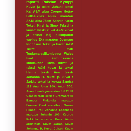
raportti
Raholan Kymppi
Kuvat ja teksti Juhani
teksti
Kaj
A&M ultra
Cooper
Hetta-
Pallas-Ylläs
anun maraton
A&M ultra 73km
Sorvan satku
Teksti Kirsi ja Simo
Teksti ja
kuvat: Unski
kuvat A&M
kuvat
ja teksti Kaj
pikkujoulut
vaellus
Eka maraton
Joensuu
Night run
Teksti ja kuvat A&M
Teksti: Mari
Tuplamaraviikonloppu
Wales
häät
karhunkierros
kuukauden kuva
kuvat ja
teksti A&M
kuvat ja teksti
Henna
teksti Anu
teksti
Johanna H.
teksti ja kuvat :
Jarkko
teksti ja kuvat: Sandra
112
Anu
Anun 300.
Anun 500.
Anun toimitsijamaraton 6.6.2020
Coastal trail series
Erämaaretki
Exmoor
Finlandia maraton
Firenze
Gent marathon
Gower
Himos Trail
Johanna Lochness
maraton
Juhanin 100.
Keuruu
Kokkola ultrarun
Kuva tiimin
arkistosta
Kuvat Jarmo
Kuvat
Johanna H.
Kuvat Juhani
Kuvat