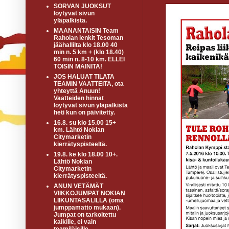
SORVAN JUOKSUT
löytyvät sivun
yläpalkista.
MAANANTAISIN Team
Raholan lenkit Tesoman
jäähallilta klo 18.00 40
min n. 5 km + (klo 18.40)
60 min n. 8-10 km. ELLEI
TOISIN MAINITA!
JOS HALUAT TILATA
TEAMIN VAATTEITA, ota
yhteyttä Anuun!
Vaatteiden hinnat
löytyvät sivun yläpalkista
heti kun on päivitetty.
16.8. su klo 15.00 15+
km. Lähtö Nokian
Citymarketin
kierrätyspisteeltä.
19.8. ke klo 18.00 10+.
Lähtö Nokian
Citymarketin
kierrätyspisteeltä.
ANUN VETÄMÄT
VIIKKOJUMPAT NOKIAN
LIIKUNTASALILLA (oma
jumppamatto mukaan).
Jumpat on tarkoitettu
kaikille, ei vain