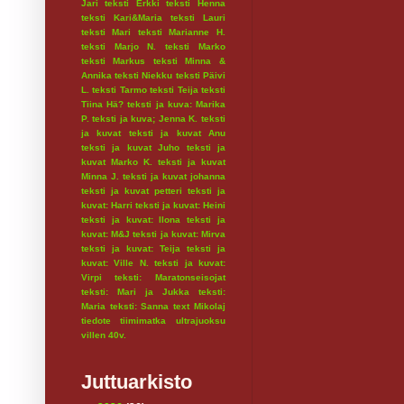
Jari
teksti Erkki
teksti Henna
teksti Kari&Maria
teksti Lauri
teksti Mari
teksti Marianne H.
teksti Marjo N.
teksti Marko
teksti Markus
teksti Minna &
Annika
teksti Niekku
teksti Päivi
L.
teksti Tarmo
teksti Teija
teksti
Tiina Hä?
teksti ja kuva: Marika
P.
teksti ja kuva; Jenna K.
teksti
ja kuvat
teksti ja kuvat Anu
teksti ja kuvat Juho
teksti ja
kuvat Marko K.
teksti ja kuvat
Minna J.
teksti ja kuvat johanna
teksti ja kuvat petteri
teksti ja
kuvat: Harri
teksti ja kuvat: Heini
teksti ja kuvat: Ilona
teksti ja
kuvat: M&J
teksti ja kuvat: Mirva
teksti ja kuvat: Teija
teksti ja
kuvat: Ville N.
teksti ja kuvat:
Virpi
teksti: Maratonseisojat
teksti: Mari ja Jukka
teksti:
Maria
teksti: Sanna
text Mikolaj
tiedote
tiimimatka
ultrajuoksu
villen 40v.
Juttuarkisto