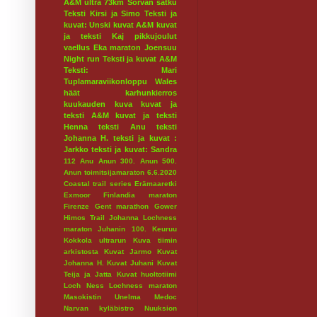
A&M ultra 73km
Sorvan satku
Teksti Kirsi ja Simo
Teksti ja
kuvat: Unski
kuvat A&M
kuvat
ja teksti Kaj
pikkujoulut
vaellus
Eka maraton
Joensuu
Night run
Teksti ja kuvat A&M
Teksti: Mari
Tuplamaraviikonloppu
Wales
häät
karhunkierros
kuukauden kuva
kuvat ja
teksti A&M
kuvat ja teksti
Henna
teksti Anu
teksti
Johanna H.
teksti ja kuvat :
Jarkko
teksti ja kuvat: Sandra
112
Anu
Anun 300.
Anun 500.
Anun toimitsijamaraton 6.6.2020
Coastal trail series
Erämaaretki
Exmoor
Finlandia maraton
Firenze
Gent marathon
Gower
Himos Trail
Johanna Lochness
maraton
Juhanin 100.
Keuruu
Kokkola ultrarun
Kuva tiimin
arkistosta
Kuvat Jarmo
Kuvat
Johanna H.
Kuvat Juhani
Kuvat
Teija ja Jatta
Kuvat huoltotiimi
Loch Ness
Lochness maraton
Masokistin Unelma
Medoc
Narvan kyläbistro
Nuuksion