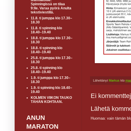
teamiläisille.
Spinningissä on tilaa
9:lle. Varaa pyörä Anulta
tekstiviestillä.
11.8. ti jumppa klo 17.30–
18.30
11.8. ti spinning klo
18.40–19.40
18.8. ti jumppa klo 17.30–
18.30
18.8. ti spinning klo
18.40–19.40
25.8. ti jumppa klo 17.30–
18.30
25.8. ti spinning klo
18.40–19.40
1.9. ti jumppa klo 17.30–
Lähettänyt
Markus
klo
maa
18.30
1.9. ti spinning klo 18.40–
19.40
Ei kommenttej
KOLMEN VIIKON TAUKO
TÄHÄN KOHTAAN.
Lähetä komme
ANUN
Huomaa: vain tämän blo
MARATON