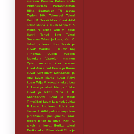
maraton
Panama
Pirkan soutu
Pirkankierros
Porrasmaraton
Riika
Spartahlon
TR testaa
Tapion 300.
Tekonivel
Teksti
Keijo M.
Teksti Mika Kuvat A&M
Teksti Minna Y
Teksti Minna Y. &
Mikko N.
Teksti Outi V
Teksti
Sanni
Teksti Satu
Teksti
Susanna
Teksti ja kuva; Kari K.
Teksti ja kuvat: Kati
Teksti ja
kuvat: Markku I.
Teksti: Kaj
Tiirismaa
Uuden vuoden
lupauksia
Vaarojen maraton
Yyteri maraton
kisa
korona
kuvat Anu
kuvat Henna ja Karim
kuvat Kurf
kuvat Maria&Kari ja
Anu
kuvat Marko
kuvat Päivi
kuvat Teija V.
kuvat ja teksti Lea
L.
kuvat ja teksti Mari ja Jukka
kuvat ja teksti Niina T. ft.
Kaarlo&Antti
kuvat ja teksti
Timo&Sari
kuvat ja teksti: Jukka
P.
kuvat: Anu
kuvat: Iida
kuvat:
Tarmo + A&M
palindromijuoksu
pirkansoutu
polkujuoksu
race
report
teksit ja kuva; Kari K.
teksit ja kuvat Eerika
teksti
Eerika
teksti Elina
teksti Elina ja