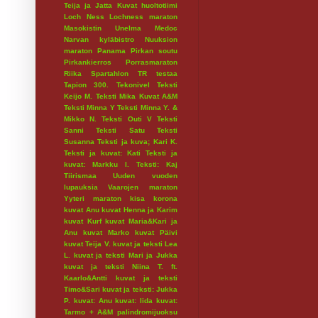
Teija ja Jatta
Kuvat huoltotiimi
Loch Ness
Lochness maraton
Masokistin Unelma
Medoc
Narvan kyläbistro
Nuuksion
maraton
Panama
Pirkan soutu
Pirkankierros
Porrasmaraton
Riika
Spartahlon
TR testaa
Tapion 300.
Tekonivel
Teksti
Keijo M.
Teksti Mika Kuvat A&M
Teksti Minna Y
Teksti Minna Y. &
Mikko N.
Teksti Outi V
Teksti
Sanni
Teksti Satu
Teksti
Susanna
Teksti ja kuva; Kari K.
Teksti ja kuvat: Kati
Teksti ja
kuvat: Markku I.
Teksti: Kaj
Tiirismaa
Uuden vuoden
lupauksia
Vaarojen maraton
Yyteri maraton
kisa
korona
kuvat Anu
kuvat Henna ja Karim
kuvat Kurf
kuvat Maria&Kari ja
Anu
kuvat Marko
kuvat Päivi
kuvat Teija V.
kuvat ja teksti Lea
L.
kuvat ja teksti Mari ja Jukka
kuvat ja teksti Niina T. ft.
Kaarlo&Antti
kuvat ja teksti
Timo&Sari
kuvat ja teksti: Jukka
P.
kuvat: Anu
kuvat: Iida
kuvat:
Tarmo + A&M
palindromijuoksu