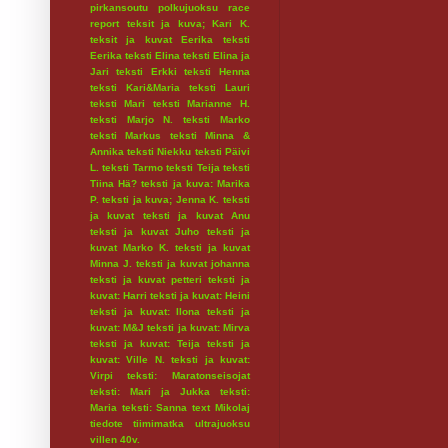
pirkansoutu
polkujuoksu
race
report
teksit ja kuva; Kari K.
teksit ja kuvat Eerika
teksti
Eerika
teksti Elina
teksti Elina ja
Jari
teksti Erkki
teksti Henna
teksti Kari&Maria
teksti Lauri
teksti Mari
teksti Marianne H.
teksti Marjo N.
teksti Marko
teksti Markus
teksti Minna &
Annika
teksti Niekku
teksti Päivi
L.
teksti Tarmo
teksti Teija
teksti
Tiina Hä?
teksti ja kuva: Marika
P.
teksti ja kuva; Jenna K.
teksti
ja kuvat
teksti ja kuvat Anu
teksti ja kuvat Juho
teksti ja
kuvat Marko K.
teksti ja kuvat
Minna J.
teksti ja kuvat johanna
teksti ja kuvat petteri
teksti ja
kuvat: Harri
teksti ja kuvat: Heini
teksti ja kuvat: Ilona
teksti ja
kuvat: M&J
teksti ja kuvat: Mirva
teksti ja kuvat: Teija
teksti ja
kuvat: Ville N.
teksti ja kuvat:
Virpi
teksti: Maratonseisojat
teksti: Mari ja Jukka
teksti:
Maria
teksti: Sanna
text Mikolaj
tiedote
tiimimatka
ultrajuoksu
villen 40v.