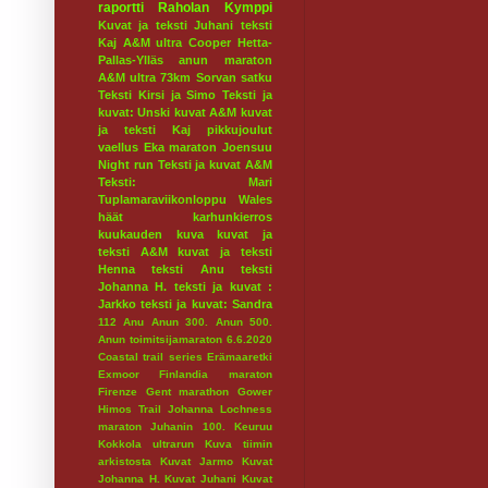
raportti
Raholan Kymppi
Kuvat ja teksti Juhani
teksti
Kaj
A&M ultra
Cooper
Hetta-
Pallas-Ylläs
anun maraton
A&M ultra 73km
Sorvan satku
Teksti Kirsi ja Simo
Teksti ja
kuvat: Unski
kuvat A&M
kuvat
ja teksti Kaj
pikkujoulut
vaellus
Eka maraton
Joensuu
Night run
Teksti ja kuvat A&M
Teksti: Mari
Tuplamaraviikonloppu
Wales
häät
karhunkierros
kuukauden kuva
kuvat ja
teksti A&M
kuvat ja teksti
Henna
teksti Anu
teksti
Johanna H.
teksti ja kuvat :
Jarkko
teksti ja kuvat: Sandra
112
Anu
Anun 300.
Anun 500.
Anun toimitsijamaraton 6.6.2020
Coastal trail series
Erämaaretki
Exmoor
Finlandia maraton
Firenze
Gent marathon
Gower
Himos Trail
Johanna Lochness
maraton
Juhanin 100.
Keuruu
Kokkola ultrarun
Kuva tiimin
arkistosta
Kuvat Jarmo
Kuvat
Johanna H.
Kuvat Juhani
Kuvat