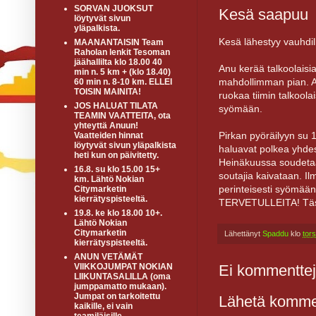
SORVAN JUOKSUT
Kesä saapuu
löytyvät sivun
yläpalkista.
Kesä lähestyy vauhd
MAANANTAISIN Team
Raholan lenkit Tesoman
jäähallilta klo 18.00 40
Anu kerää talkoolaisia
min n. 5 km + (klo 18.40)
mahdollimman pian. An
60 min n. 8-10 km. ELLEI
TOISIN MAINITA!
ruokaa tiimin talkoolais
JOS HALUAT TILATA
syömään.
TEAMIN VAATTEITA, ota
yhteyttä Anuun!
Pirkan pyöräilyyn su 1
Vaatteiden hinnat
löytyvät sivun yläpalkista
haluavat polkea yhde
heti kun on päivitetty.
Heinäkuussa soudetaan 
16.8. su klo 15.00 15+
soutajia kaivataan. Il
km. Lähtö Nokian
perinteisesti syömä
Citymarketin
kierrätyspisteeltä.
TERVETULLEITA! Tästä
19.8. ke klo 18.00 10+.
Lähtö Nokian
Citymarketin
Lähettänyt
Spaddu
klo
tor
kierrätyspisteeltä.
ANUN VETÄMÄT
Ei kommenttej
VIIKKOJUMPAT NOKIAN
LIIKUNTASALILLA (oma
jumppamatto mukaan).
Jumpat on tarkoitettu
Lähetä komme
kaikille, ei vain