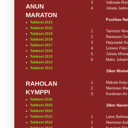
3.
Valkeala Ris
ANUN
4.
Jokela Jarkk
MARATON
Puolikas Na
Tulokset 2023
Tulokset 2022
1.
Taimisto Niin
Tulokset 2019
2.
Rantanen-Te
Tulokset 2018
3.
Harjunpää Il
Tulokset 2017
4.
Linnero Päivi
Tulokset 2016
5.
Jokela Minn
Tulokset 2015
6.
Malm Johan
Tulokset 2014
Tulokset 2013
10km Miehe
RAHOLAN
1.
Mäkelä Keijo
2.
Nieminen Ma
KYMPPI
3.
Konttinen Ari
Tulokset 2026
10km Naiset
Tulokset 2025
Tulokset 2024
1.
Laine Bettina
Tulokset 2023
2.
Nieminen Aul
Tulokset 2022