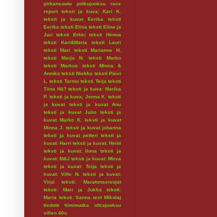
pirkansoutu
polkujuoksu
race
report
teksit ja kuva; Kari K.
teksit ja kuvat Eerika
teksti
Eerika
teksti Elina
teksti Elina ja
Jari
teksti Erkki
teksti Henna
teksti Kari&Maria
teksti Lauri
teksti Mari
teksti Marianne H.
teksti Marjo N.
teksti Marko
teksti Markus
teksti Minna &
Annika
teksti Niekku
teksti Päivi
L.
teksti Tarmo
teksti Teija
teksti
Tiina Hä?
teksti ja kuva: Marika
P.
teksti ja kuva; Jenna K.
teksti
ja kuvat
teksti ja kuvat Anu
teksti ja kuvat Juho
teksti ja
kuvat Marko K.
teksti ja kuvat
Minna J.
teksti ja kuvat johanna
teksti ja kuvat petteri
teksti ja
kuvat: Harri
teksti ja kuvat: Heini
teksti ja kuvat: Ilona
teksti ja
kuvat: M&J
teksti ja kuvat: Mirva
teksti ja kuvat: Teija
teksti ja
kuvat: Ville N.
teksti ja kuvat:
Virpi
teksti: Maratonseisojat
teksti: Mari ja Jukka
teksti:
Maria
teksti: Sanna
text Mikolaj
tiedote
tiimimatka
ultrajuoksu
villen 40v.