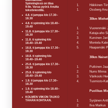
teamiläisille.
Spinningissä on tilaa
1.
Häkkinen Tii
9:lle. Varaa pyörä Anulta
1.
Ossberg Anu
tekstiviestillä.
4.8. ti jumppa klo 17.30–
18.30
30km Miehe
4.8. ti spinning klo 18.40–
19.40
1.
Vuorenmäki 
11.8. ti jumppa klo 17.30–
2.
Kataja-aho 
18.30
3.
Kurvinen Jari
11.8. ti spinning klo
4.
Montela Kale
18.40–19.40
5.
Haapamäki Pe
18.8. ti jumppa klo 17.30–
18.30
18.8. ti spinning klo
30km Naiset
18.40–19.40
25.8. ti jumppa klo 17.30–
1.
Putkinen Ja
18.30
2.
Nurro Minna
25.8. ti spinning klo
18.40–19.40
3.
Värikoski He
1.9. ti jumppa klo 17.30–
4.
Tuomisto-Kat
18.30
1.9. ti spinning klo 18.40–
Puolikas Mi
19.40
KOLMEN VIIKON TAUKO
1.
Syrjänen Antt
TÄHÄN KOHTAAN.
2.
Ilva Markus