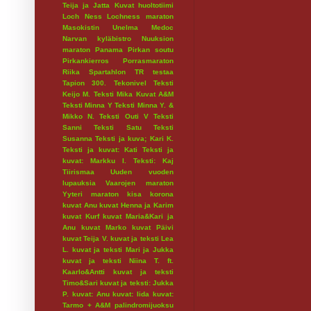
Teija ja Jatta
Kuvat huoltotiimi
Loch Ness
Lochness maraton
Masokistin Unelma
Medoc
Narvan kyläbistro
Nuuksion
maraton
Panama
Pirkan soutu
Pirkankierros
Porrasmaraton
Riika
Spartahlon
TR testaa
Tapion 300.
Tekonivel
Teksti
Keijo M.
Teksti Mika Kuvat A&M
Teksti Minna Y
Teksti Minna Y. &
Mikko N.
Teksti Outi V
Teksti
Sanni
Teksti Satu
Teksti
Susanna
Teksti ja kuva; Kari K.
Teksti ja kuvat: Kati
Teksti ja
kuvat: Markku I.
Teksti: Kaj
Tiirismaa
Uuden vuoden
lupauksia
Vaarojen maraton
Yyteri maraton
kisa
korona
kuvat Anu
kuvat Henna ja Karim
kuvat Kurf
kuvat Maria&Kari ja
Anu
kuvat Marko
kuvat Päivi
kuvat Teija V.
kuvat ja teksti Lea
L.
kuvat ja teksti Mari ja Jukka
kuvat ja teksti Niina T. ft.
Kaarlo&Antti
kuvat ja teksti
Timo&Sari
kuvat ja teksti: Jukka
P.
kuvat: Anu
kuvat: Iida
kuvat:
Tarmo + A&M
palindromijuoksu