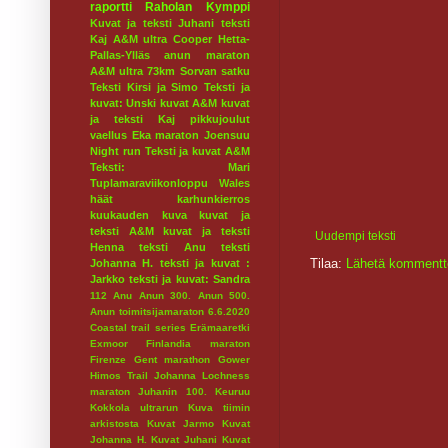
raportti
Raholan Kymppi
Kuvat ja teksti Juhani
teksti
Kaj
A&M ultra
Cooper
Hetta-
Pallas-Ylläs
anun maraton
A&M ultra 73km
Sorvan satku
Teksti Kirsi ja Simo
Teksti ja
kuvat: Unski
kuvat A&M
kuvat
ja teksti Kaj
pikkujoulut
vaellus
Eka maraton
Joensuu
Night run
Teksti ja kuvat A&M
Teksti: Mari
Tuplamaraviikonloppu
Wales
häät
karhunkierros
kuukauden kuva
kuvat ja
teksti A&M
kuvat ja teksti
Uudempi teksti
Henna
teksti Anu
teksti
Tilaa:
Lähetä kommentt
Johanna H.
teksti ja kuvat :
Jarkko
teksti ja kuvat: Sandra
112
Anu
Anun 300.
Anun 500.
Anun toimitsijamaraton 6.6.2020
Coastal trail series
Erämaaretki
Exmoor
Finlandia maraton
Firenze
Gent marathon
Gower
Himos Trail
Johanna Lochness
maraton
Juhanin 100.
Keuruu
Kokkola ultrarun
Kuva tiimin
arkistosta
Kuvat Jarmo
Kuvat
Johanna H.
Kuvat Juhani
Kuvat