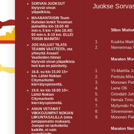
SORVAN JUOKSUT
Juokse Sorva
löytyvät sivun
yläpalkista.
MAANANTAISIN Team
Raholan lenkit Tesoman
jäähallilta klo 18.00 40
50km Miehe
min n. 5 km + (klo 18.40)
60 min n. 8-10 km. ELLEI
TOISIN MAINITA!
1.
Kuukka Mar
JOS HALUAT TILATA
2.
Niemenmaa V
TEAMIN VAATTEITA, ota
yhteyttä Anuun!
Vaatteiden hinnat
Maraton Mie
löytyvät sivun yläpalkista
heti kun on päivitetty.
1.
Yli-Marttila J
16.8. su klo 15.00 15+
km. Lähtö Nokian
2.
Perttula Mik
Citymarketin
3.
Mononen Pet
kierrätyspisteeltä.
4.
Laine Olli
19.8. ke klo 18.00 10+.
5.
Gröndahl Jo
Lähtö Nokian
Citymarketin
6.
Herrala Timo
kierrätyspisteeltä.
7.
Myllymäki Pe
ANUN VETÄMÄT
8.
Silvennoinen
VIIKKOJUMPAT NOKIAN
9.
Mononen Pe
LIIKUNTASALILLA (oma
jumppamatto mukaan).
Jumpat on tarkoitettu
Maraton Nai
kaikille, ei vain