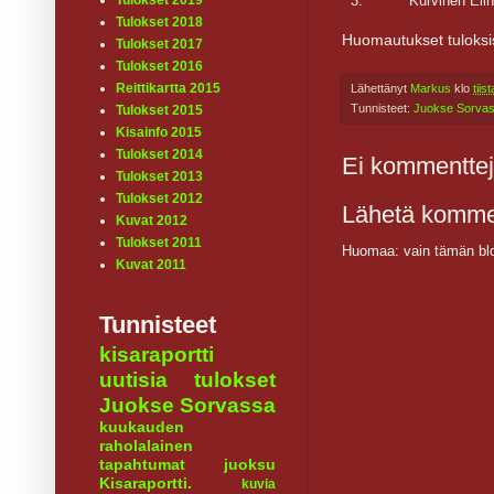
3.
Kurvinen Eli
Tulokset 2019
Tulokset 2018
Huomautukset tuloksi
Tulokset 2017
Tulokset 2016
Reittikartta 2015
Lähettänyt
Markus
klo
tiis
Tunnisteet:
Juokse Sorva
Tulokset 2015
Kisainfo 2015
Tulokset 2014
Ei kommenttej
Tulokset 2013
Tulokset 2012
Lähetä komme
Kuvat 2012
Tulokset 2011
Huomaa: vain tämän blo
Kuvat 2011
Tunnisteet
kisaraportti
uutisia
tulokset
Juokse Sorvassa
kuukauden
raholalainen
tapahtumat
juoksu
Kisaraportti.
kuvia