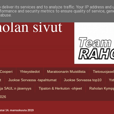
deliver its services and to analyze traffic. Your IP address and
formance and security metrics to ensure quality of service, ge
 abuse.
olan sivut
Cooperi
Yhteystiedot
Maratoonarin Muistilista
Tietosuojase
t
Juokse Sorvassa -tapahtumat
Juokse Sorvassa top10
Ys
ja SAUL:n jäsenyys
Tipaton & Herkuton -ohjeet
Raholan Kympp
2026
stai 14. marraskuuta 2019