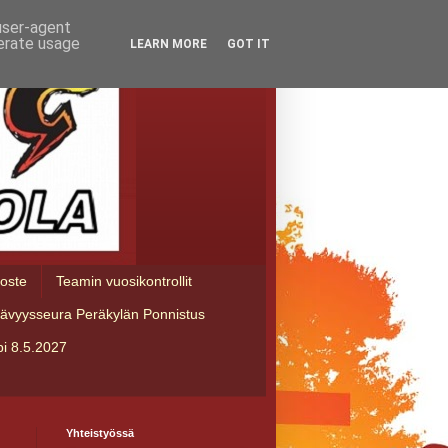
 user-agent
nerate usage
LEARN MORE
GOT IT
loste
Teamin vuosikontrollit
tävyysseura Peräkylän Ponnistus
i 8.5.2027
Yhteistyössä