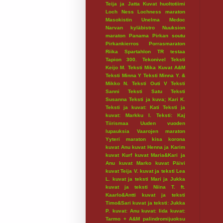
Teija ja Jatta
Kuvat huoltotiimi
Loch Ness
Lochness maraton
Masokistin Unelma
Medoc
Narvan kyläbistro
Nuuksion
maraton
Panama
Pirkan soutu
Pirkankierros
Porrasmaraton
Riika
Spartahlon
TR testaa
Tapion 300.
Tekonivel
Teksti
Keijo M.
Teksti Mika Kuvat A&M
Teksti Minna Y
Teksti Minna Y. &
Mikko N.
Teksti Outi V
Teksti
Sanni
Teksti Satu
Teksti
Susanna
Teksti ja kuva; Kari K.
Teksti ja kuvat: Kati
Teksti ja
kuvat: Markku I.
Teksti: Kaj
Tiirismaa
Uuden vuoden
lupauksia
Vaarojen maraton
Yyteri maraton
kisa
korona
kuvat Anu
kuvat Henna ja Karim
kuvat Kurf
kuvat Maria&Kari ja
Anu
kuvat Marko
kuvat Päivi
kuvat Teija V.
kuvat ja teksti Lea
L.
kuvat ja teksti Mari ja Jukka
kuvat ja teksti Niina T. ft.
Kaarlo&Antti
kuvat ja teksti
Timo&Sari
kuvat ja teksti: Jukka
P.
kuvat: Anu
kuvat: Iida
kuvat:
Tarmo + A&M
palindromijuoksu