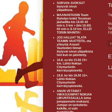
SORVAN JUOKSUT
T
löytyvät sivun
yläpalkista.
To
MAANANTAISIN Team
Raholan lenkit Tesoman
jäähallilta klo 18.00 40
Mak
min n. 5 km + (klo 18.40)
Sp
60 min n. 8-10 km. ELLEI
FI
TOISIN MAINITA!
JOS HALUAT TILATA
TEAMIN VAATTEITA, ota
L
yhteyttä Anuun!
Vaatteiden hinnat
löytyvät sivun yläpalkista
E
heti kun on päivitetty.
16.8. su klo 15.00 15+
km. Lähtö Nokian
L
Citymarketin
kierrätyspisteeltä.
19.8. ke klo 18.00 10+.
Hu
Lähtö Nokian
Citymarketin
kierrätyspisteeltä.
ANUN VETÄMÄT
VIIKKOJUMPAT NOKIAN
LIIKUNTASALILLA (oma
jumppamatto mukaan).
Jumpat on tarkoitettu
kaikille, ei vain