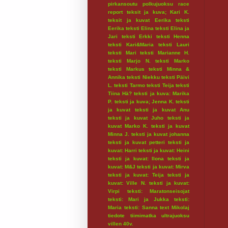
pirkansoutu
polkujuoksu
race
report
teksit ja kuva; Kari K.
teksit ja kuvat Eerika
teksti
Eerika
teksti Elina
teksti Elina ja
Jari
teksti Erkki
teksti Henna
teksti Kari&Maria
teksti Lauri
teksti Mari
teksti Marianne H.
teksti Marjo N.
teksti Marko
teksti Markus
teksti Minna &
Annika
teksti Niekku
teksti Päivi
L.
teksti Tarmo
teksti Teija
teksti
Tiina Hä?
teksti ja kuva: Marika
P.
teksti ja kuva; Jenna K.
teksti
ja kuvat
teksti ja kuvat Anu
teksti ja kuvat Juho
teksti ja
kuvat Marko K.
teksti ja kuvat
Minna J.
teksti ja kuvat johanna
teksti ja kuvat petteri
teksti ja
kuvat: Harri
teksti ja kuvat: Heini
teksti ja kuvat: Ilona
teksti ja
kuvat: M&J
teksti ja kuvat: Mirva
teksti ja kuvat: Teija
teksti ja
kuvat: Ville N.
teksti ja kuvat:
Virpi
teksti: Maratonseisojat
teksti: Mari ja Jukka
teksti:
Maria
teksti: Sanna
text Mikolaj
tiedote
tiimimatka
ultrajuoksu
villen 40v.