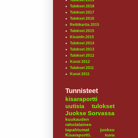
Tulokset 2019
Tulokset 2018
Tulokset 2017
Tulokset 2016
Reittikartta 2015
Tulokset 2015
Kisainfo 2015
Tulokset 2014
Tulokset 2013
Tulokset 2012
Kuvat 2012
Tulokset 2011
Kuvat 2011
Tunnisteet
kisaraportti
uutisia
tulokset
Juokse Sorvassa
kuukauden
raholalainen
tapahtumat
juoksu
Kisaraportti.
kuvia