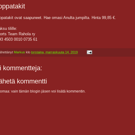
oppatakit
ppatakit ovat saapuneet. Hae omasi Anulta jumpilta. Hinta 99,85 €.
su tilille:
orts
T
eam Rahola ry
93 4503 0010 0735 61
ähettänyt
Markus
klo
torstaina, marraskuuta 14, 2019
i kommentteja:
ähetä kommentti
omaa: vain tämän blogin jäsen voi lisätä kommentin.