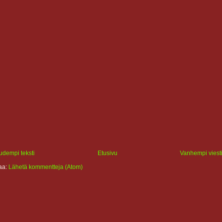
udempi teksti
Etusivu
Vanhempi viest
laa:
Lähetä kommentteja (Atom)