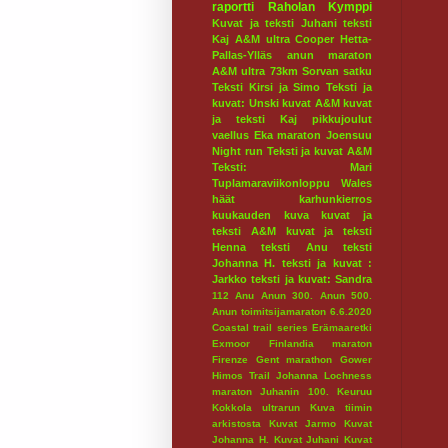
raportti
Raholan Kymppi
Kuvat ja teksti Juhani
teksti
Kaj
A&M ultra
Cooper
Hetta-
Pallas-Ylläs
anun maraton
A&M ultra 73km
Sorvan satku
Teksti Kirsi ja Simo
Teksti ja
kuvat: Unski
kuvat A&M
kuvat
ja teksti Kaj
pikkujoulut
vaellus
Eka maraton
Joensuu
Night run
Teksti ja kuvat A&M
Teksti: Mari
Tuplamaraviikonloppu
Wales
häät
karhunkierros
kuukauden kuva
kuvat ja
teksti A&M
kuvat ja teksti
Henna
teksti Anu
teksti
Johanna H.
teksti ja kuvat :
Jarkko
teksti ja kuvat: Sandra
112
Anu
Anun 300.
Anun 500.
Anun toimitsijamaraton 6.6.2020
Coastal trail series
Erämaaretki
Exmoor
Finlandia maraton
Firenze
Gent marathon
Gower
Himos Trail
Johanna Lochness
maraton
Juhanin 100.
Keuruu
Kokkola ultrarun
Kuva tiimin
arkistosta
Kuvat Jarmo
Kuvat
Johanna H.
Kuvat Juhani
Kuvat