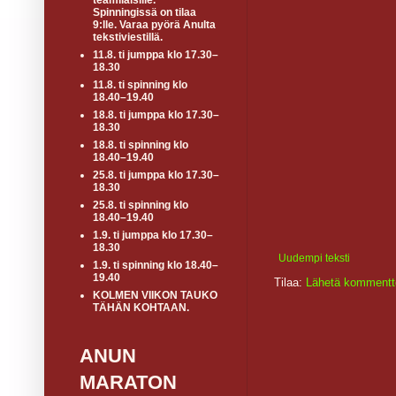
teamiläisille.
Spinningissä on tilaa
9:lle. Varaa pyörä Anulta
tekstiviestillä.
11.8. ti jumppa klo 17.30–
18.30
11.8. ti spinning klo
18.40–19.40
18.8. ti jumppa klo 17.30–
18.30
18.8. ti spinning klo
18.40–19.40
25.8. ti jumppa klo 17.30–
18.30
25.8. ti spinning klo
18.40–19.40
1.9. ti jumppa klo 17.30–
18.30
Uudempi teksti
1.9. ti spinning klo 18.40–
19.40
Tilaa:
Lähetä kommentt
KOLMEN VIIKON TAUKO
TÄHÄN KOHTAAN.
ANUN
MARATON