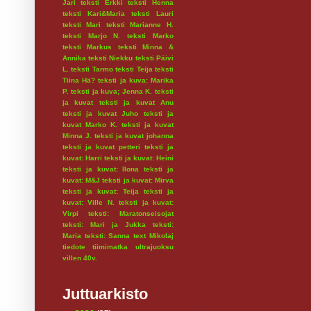
Jari
teksti Erkki
teksti Henna
teksti Kari&Maria
teksti Lauri
teksti Mari
teksti Marianne H.
teksti Marjo N.
teksti Marko
teksti Markus
teksti Minna &
Annika
teksti Niekku
teksti Päivi
L.
teksti Tarmo
teksti Teija
teksti
Tiina Hä?
teksti ja kuva: Marika
P.
teksti ja kuva; Jenna K.
teksti
ja kuvat
teksti ja kuvat Anu
teksti ja kuvat Juho
teksti ja
kuvat Marko K.
teksti ja kuvat
Minna J.
teksti ja kuvat johanna
teksti ja kuvat petteri
teksti ja
kuvat: Harri
teksti ja kuvat: Heini
teksti ja kuvat: Ilona
teksti ja
kuvat: M&J
teksti ja kuvat: Mirva
teksti ja kuvat: Teija
teksti ja
kuvat: Ville N.
teksti ja kuvat:
Virpi
teksti: Maratonseisojat
teksti: Mari ja Jukka
teksti:
Maria
teksti: Sanna
text Mikolaj
tiedote
tiimimatka
ultrajuoksu
villen 40v.
Juttuarkisto