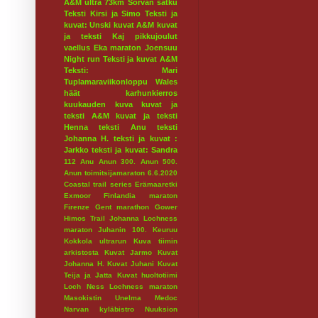
A&M ultra 73km
Sorvan satku
Teksti Kirsi ja Simo
Teksti ja
kuvat: Unski
kuvat A&M
kuvat
ja teksti Kaj
pikkujoulut
vaellus
Eka maraton
Joensuu
Night run
Teksti ja kuvat A&M
Teksti: Mari
Tuplamaraviikonloppu
Wales
häät
karhunkierros
kuukauden kuva
kuvat ja
teksti A&M
kuvat ja teksti
Henna
teksti Anu
teksti
Johanna H.
teksti ja kuvat :
Jarkko
teksti ja kuvat: Sandra
112
Anu
Anun 300.
Anun 500.
Anun toimitsijamaraton 6.6.2020
Coastal trail series
Erämaaretki
Exmoor
Finlandia maraton
Firenze
Gent marathon
Gower
Himos Trail
Johanna Lochness
maraton
Juhanin 100.
Keuruu
Kokkola ultrarun
Kuva tiimin
arkistosta
Kuvat Jarmo
Kuvat
Johanna H.
Kuvat Juhani
Kuvat
Teija ja Jatta
Kuvat huoltotiimi
Loch Ness
Lochness maraton
Masokistin Unelma
Medoc
Narvan kyläbistro
Nuuksion