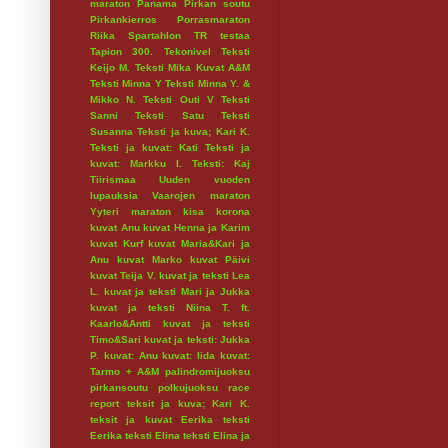
maraton
Panama
Pirkan soutu
Pirkankierros
Porrasmaraton
Riika
Spartahlon
TR testaa
Tapion 300.
Tekonivel
Teksti
Keijo M.
Teksti Mika Kuvat A&M
Teksti Minna Y
Teksti Minna Y. &
Mikko N.
Teksti Outi V
Teksti
Sanni
Teksti Satu
Teksti
Susanna
Teksti ja kuva; Kari K.
Teksti ja kuvat: Kati
Teksti ja
kuvat: Markku I.
Teksti: Kaj
Tiirismaa
Uuden vuoden
lupauksia
Vaarojen maraton
Yyteri maraton
kisa
korona
kuvat Anu
kuvat Henna ja Karim
kuvat Kurf
kuvat Maria&Kari ja
Anu
kuvat Marko
kuvat Päivi
kuvat Teija V.
kuvat ja teksti Lea
L.
kuvat ja teksti Mari ja Jukka
kuvat ja teksti Niina T. ft.
Kaarlo&Antti
kuvat ja teksti
Timo&Sari
kuvat ja teksti: Jukka
P.
kuvat: Anu
kuvat: Iida
kuvat:
Tarmo + A&M
palindromijuoksu
pirkansoutu
polkujuoksu
race
report
teksit ja kuva; Kari K.
teksit ja kuvat Eerika
teksti
Eerika
teksti Elina
teksti Elina ja