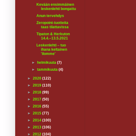
Kevään ensimmäinen
leskenlehti bongattu
Anun tervehdys
Zeropoint-tuotteita
taas tilattavissa
Tipaton & Herkuton
14.4.–13.5.2021
Leskenlehti – tuo
ihana keltainen
'ilomme'
►
helmikuuta
(7)
►
tammikuuta
(4)
►
2020
(122)
►
2019
(110)
►
2018
(99)
►
2017
(50)
►
2016
(55)
►
2015
(77)
►
2014
(100)
►
2013
(106)
►
2012
(104)