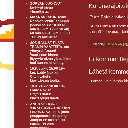
SORVAN JUOKSUT
Koronarajoitu
löytyvät sivun
yläpalkista.
Team Rahola jatkaa ko
MAANANTAISIN Team
Raholan lenkit Tesoman
jäähallilta klo 18.00 40
Seuraamme viranomais
min n. 5 km + (klo 18.40)
selviää tulevaisuudes
60 min n. 8-10 km. ELLEI
TOISIN MAINITA!
JOS HALUAT TILATA
Lähettänyt
Markus
klo
sun
TEAMIN VAATTEITA, ota
yhteyttä Anuun!
Vaatteiden hinnat
Ei kommenttej
löytyvät sivun yläpalkista
heti kun on päivitetty.
16.8. su klo 15.00 15+
Lähetä komme
km. Lähtö Nokian
Citymarketin
kierrätyspisteeltä.
Huomaa: vain tämän blo
19.8. ke klo 18.00 10+.
Lähtö Nokian
Citymarketin
kierrätyspisteeltä.
ANUN VETÄMÄT
VIIKKOJUMPAT NOKIAN
LIIKUNTASALILLA (oma
jumppamatto mukaan).
Jumpat on tarkoitettu
kaikille, ei vain