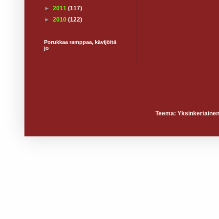
►
2011
(117)
►
2010
(122)
Porukkaa ramppaa, kävijöitä
jo
Teema: Yksinkertainen