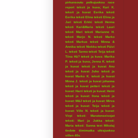
pirkansoutu
polkujuoksu
race
report
teksit ja kuva; Kari K.
teksit ja kuvat Eerika
teksti
Eerika
teksti Elina
teksti Elina ja
Jari
teksti Erkki
teksti Henna
teksti Kari&Maria
teksti Lauri
teksti Mari
teksti Marianne H.
teksti Marjo N.
teksti Marko
teksti Markus
teksti Minna &
Annika
teksti Niekku
teksti Päivi
L.
teksti Tarmo
teksti Teija
teksti
Tiina Hä?
teksti ja kuva: Marika
P.
teksti ja kuva; Jenna K.
teksti
ja kuvat
teksti ja kuvat Anu
teksti ja kuvat Juho
teksti ja
kuvat Marko K.
teksti ja kuvat
Minna J.
teksti ja kuvat johanna
teksti ja kuvat petteri
teksti ja
kuvat: Harri
teksti ja kuvat: Heini
teksti ja kuvat: Ilona
teksti ja
kuvat: M&J
teksti ja kuvat: Mirva
teksti ja kuvat: Teija
teksti ja
kuvat: Ville N.
teksti ja kuvat:
Virpi
teksti: Maratonseisojat
teksti: Mari ja Jukka
teksti:
Maria
teksti: Sanna
text Mikolaj
tiedote
tiimimatka
ultrajuoksu
villen 40v.