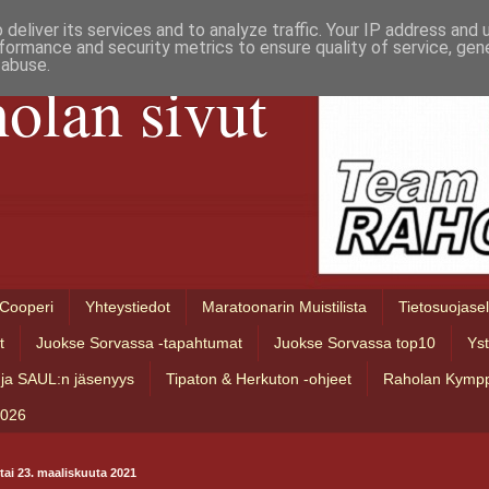
deliver its services and to analyze traffic. Your IP address and
formance and security metrics to ensure quality of service, ge
 abuse.
olan sivut
Cooperi
Yhteystiedot
Maratoonarin Muistilista
Tietosuojase
t
Juokse Sorvassa -tapahtumat
Juokse Sorvassa top10
Ys
ja SAUL:n jäsenyys
Tipaton & Herkuton -ohjeet
Raholan Kympp
2026
stai 23. maaliskuuta 2021