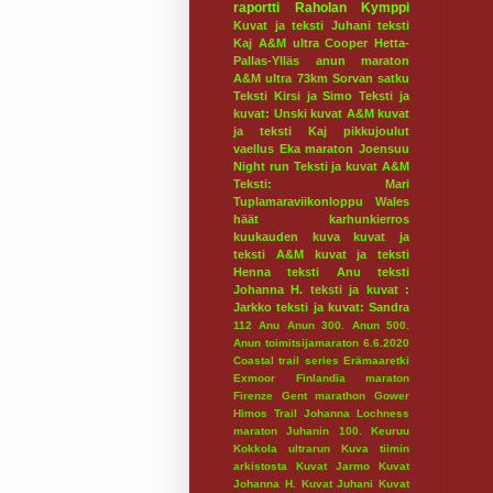
raportti
Raholan Kymppi
Kuvat ja teksti Juhani
teksti
Kaj
A&M ultra
Cooper
Hetta-
Pallas-Ylläs
anun maraton
A&M ultra 73km
Sorvan satku
Teksti Kirsi ja Simo
Teksti ja
kuvat: Unski
kuvat A&M
kuvat
ja teksti Kaj
pikkujoulut
vaellus
Eka maraton
Joensuu
Night run
Teksti ja kuvat A&M
Teksti: Mari
Tuplamaraviikonloppu
Wales
häät
karhunkierros
kuukauden kuva
kuvat ja
teksti A&M
kuvat ja teksti
Henna
teksti Anu
teksti
Johanna H.
teksti ja kuvat :
Jarkko
teksti ja kuvat: Sandra
112
Anu
Anun 300.
Anun 500.
Anun toimitsijamaraton 6.6.2020
Coastal trail series
Erämaaretki
Exmoor
Finlandia maraton
Firenze
Gent marathon
Gower
Himos Trail
Johanna Lochness
maraton
Juhanin 100.
Keuruu
Kokkola ultrarun
Kuva tiimin
arkistosta
Kuvat Jarmo
Kuvat
Johanna H.
Kuvat Juhani
Kuvat