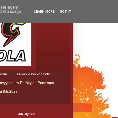
 user-agent
nerate usage
LEARN MORE
GOT IT
loste
Teamin vuosikontrollit
tävyysseura Peräkylän Ponnistus
i 8.5.2027
Yhteistyössä