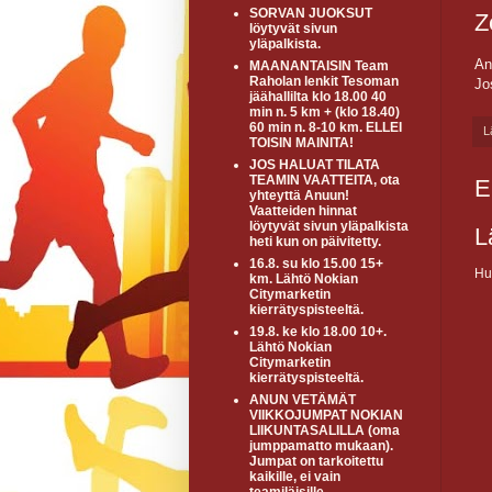
SORVAN JUOKSUT
Z
löytyvät sivun
yläpalkista.
An
MAANANTAISIN Team
Raholan lenkit Tesoman
Jo
jäähallilta klo 18.00 40
min n. 5 km + (klo 18.40)
60 min n. 8-10 km. ELLEI
L
TOISIN MAINITA!
JOS HALUAT TILATA
TEAMIN VAATTEITA, ota
E
yhteyttä Anuun!
Vaatteiden hinnat
löytyvät sivun yläpalkista
L
heti kun on päivitetty.
16.8. su klo 15.00 15+
Hu
km. Lähtö Nokian
Citymarketin
kierrätyspisteeltä.
19.8. ke klo 18.00 10+.
Lähtö Nokian
Citymarketin
kierrätyspisteeltä.
ANUN VETÄMÄT
VIIKKOJUMPAT NOKIAN
LIIKUNTASALILLA (oma
jumppamatto mukaan).
Jumpat on tarkoitettu
kaikille, ei vain