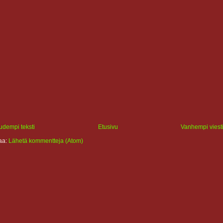
udempi teksti
Etusivu
Vanhempi viest
laa:
Lähetä kommentteja (Atom)