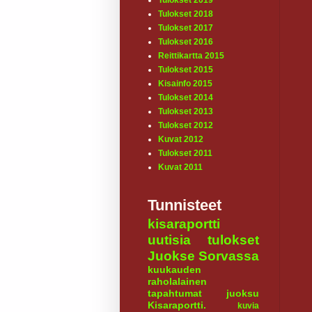
Tulokset 2019
Tulokset 2018
Tulokset 2017
Tulokset 2016
Reittikartta 2015
Tulokset 2015
Kisainfo 2015
Tulokset 2014
Tulokset 2013
Tulokset 2012
Kuvat 2012
Tulokset 2011
Kuvat 2011
Tunnisteet
kisaraportti
uutisia
tulokset
Juokse Sorvassa
kuukauden
raholalainen
tapahtumat
juoksu
Kisaraportti.
kuvia