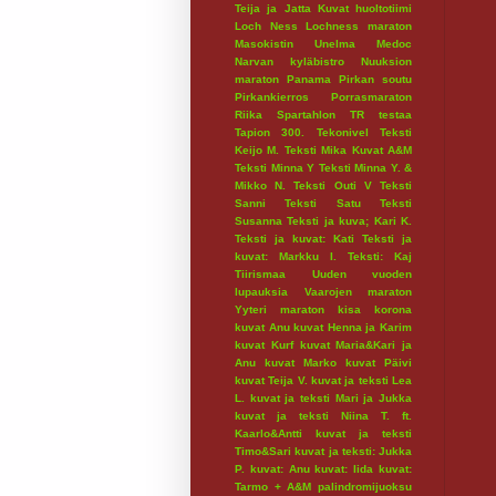
Teija ja Jatta
Kuvat huoltotiimi
Loch Ness
Lochness maraton
Masokistin Unelma
Medoc
Narvan kyläbistro
Nuuksion
maraton
Panama
Pirkan soutu
Pirkankierros
Porrasmaraton
Riika
Spartahlon
TR testaa
Tapion 300.
Tekonivel
Teksti
Keijo M.
Teksti Mika Kuvat A&M
Teksti Minna Y
Teksti Minna Y. &
Mikko N.
Teksti Outi V
Teksti
Sanni
Teksti Satu
Teksti
Susanna
Teksti ja kuva; Kari K.
Teksti ja kuvat: Kati
Teksti ja
kuvat: Markku I.
Teksti: Kaj
Tiirismaa
Uuden vuoden
lupauksia
Vaarojen maraton
Yyteri maraton
kisa
korona
kuvat Anu
kuvat Henna ja Karim
kuvat Kurf
kuvat Maria&Kari ja
Anu
kuvat Marko
kuvat Päivi
kuvat Teija V.
kuvat ja teksti Lea
L.
kuvat ja teksti Mari ja Jukka
kuvat ja teksti Niina T. ft.
Kaarlo&Antti
kuvat ja teksti
Timo&Sari
kuvat ja teksti: Jukka
P.
kuvat: Anu
kuvat: Iida
kuvat:
Tarmo + A&M
palindromijuoksu