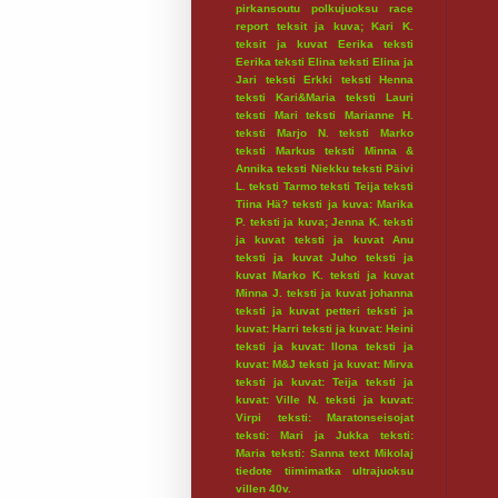
pirkansoutu
polkujuoksu
race
report
teksit ja kuva; Kari K.
teksit ja kuvat Eerika
teksti
Eerika
teksti Elina
teksti Elina ja
Jari
teksti Erkki
teksti Henna
teksti Kari&Maria
teksti Lauri
teksti Mari
teksti Marianne H.
teksti Marjo N.
teksti Marko
teksti Markus
teksti Minna &
Annika
teksti Niekku
teksti Päivi
L.
teksti Tarmo
teksti Teija
teksti
Tiina Hä?
teksti ja kuva: Marika
P.
teksti ja kuva; Jenna K.
teksti
ja kuvat
teksti ja kuvat Anu
teksti ja kuvat Juho
teksti ja
kuvat Marko K.
teksti ja kuvat
Minna J.
teksti ja kuvat johanna
teksti ja kuvat petteri
teksti ja
kuvat: Harri
teksti ja kuvat: Heini
teksti ja kuvat: Ilona
teksti ja
kuvat: M&J
teksti ja kuvat: Mirva
teksti ja kuvat: Teija
teksti ja
kuvat: Ville N.
teksti ja kuvat:
Virpi
teksti: Maratonseisojat
teksti: Mari ja Jukka
teksti:
Maria
teksti: Sanna
text Mikolaj
tiedote
tiimimatka
ultrajuoksu
villen 40v.