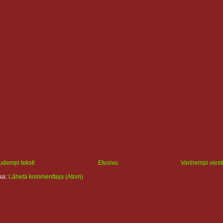
udempi teksti
Etusivu
Vanhempi viest
laa:
Lähetä kommentteja (Atom)