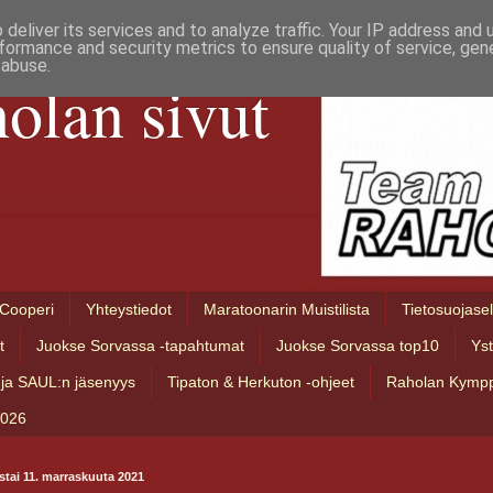
deliver its services and to analyze traffic. Your IP address and
formance and security metrics to ensure quality of service, ge
 abuse.
olan sivut
Cooperi
Yhteystiedot
Maratoonarin Muistilista
Tietosuojase
t
Juokse Sorvassa -tapahtumat
Juokse Sorvassa top10
Ys
ja SAUL:n jäsenyys
Tipaton & Herkuton -ohjeet
Raholan Kympp
2026
stai 11. marraskuuta 2021