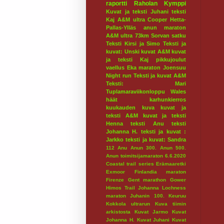
raportti
Raholan Kymppi
Kuvat ja teksti Juhani
teksti
Kaj
A&M ultra
Cooper
Hetta-
Pallas-Ylläs
anun maraton
A&M ultra 73km
Sorvan satku
Teksti Kirsi ja Simo
Teksti ja
kuvat: Unski
kuvat A&M
kuvat
ja teksti Kaj
pikkujoulut
vaellus
Eka maraton
Joensuu
Night run
Teksti ja kuvat A&M
Teksti: Mari
Tuplamaraviikonloppu
Wales
häät
karhunkierros
kuukauden kuva
kuvat ja
teksti A&M
kuvat ja teksti
Henna
teksti Anu
teksti
Johanna H.
teksti ja kuvat :
Jarkko
teksti ja kuvat: Sandra
112
Anu
Anun 300.
Anun 500.
Anun toimitsijamaraton 6.6.2020
Coastal trail series
Erämaaretki
Exmoor
Finlandia maraton
Firenze
Gent marathon
Gower
Himos Trail
Johanna Lochness
maraton
Juhanin 100.
Keuruu
Kokkola ultrarun
Kuva tiimin
arkistosta
Kuvat Jarmo
Kuvat
Johanna H.
Kuvat Juhani
Kuvat