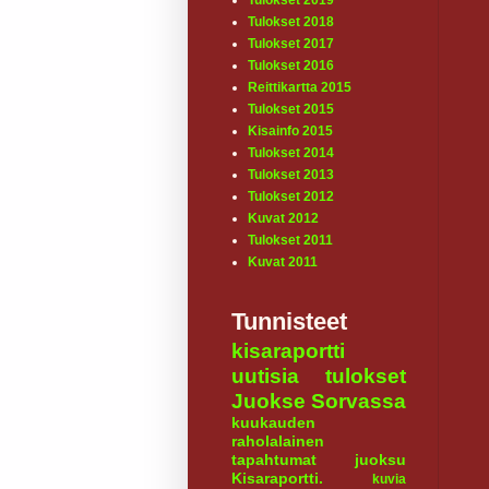
Tulokset 2019
Tulokset 2018
Tulokset 2017
Tulokset 2016
Reittikartta 2015
Tulokset 2015
Kisainfo 2015
Tulokset 2014
Tulokset 2013
Tulokset 2012
Kuvat 2012
Tulokset 2011
Kuvat 2011
Tunnisteet
kisaraportti
uutisia
tulokset
Juokse Sorvassa
kuukauden
raholalainen
tapahtumat
juoksu
Kisaraportti.
kuvia