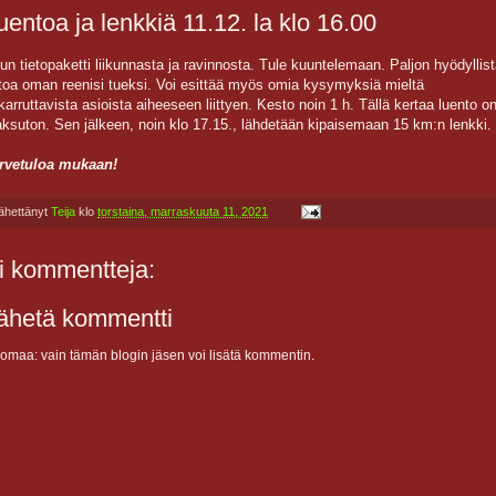
uentoa ja lenkkiä 11.12. la klo 16.00
un tietopaketti liikunnasta ja ravinnosta. Tule kuuntelemaan. Paljon hyödyllis
etoa oman reenisi tueksi. Voi esittää myös omia kysymyksiä mieltä
karruttavista asioista aiheeseen liittyen. Kesto noin 1 h. Tällä kertaa luento o
ksuton. Sen jälkeen, noin klo 17.15., lähdetään kipaisemaan 15 km:n lenkki.
rvetuloa mukaan!
ähettänyt
Teija
klo
torstaina, marraskuuta 11, 2021
i kommentteja:
ähetä kommentti
omaa: vain tämän blogin jäsen voi lisätä kommentin.