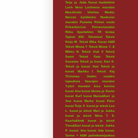
Teija ja Jatta
Kuvat huoltotiimi
Loch Ness
Lochness maraton
Masokistin Unelma
Medoc
Narvan kyläbistro
Nuuksion
maraton
Panama
Pirkan soutu
Pirkankierros
Porrasmaraton
Riika
Spartahlon
TR testaa
Tapion 300.
Tekonivel
Teksti
Keijo M.
Teksti Mika Kuvat A&M
Teksti Minna Y
Teksti Minna Y. &
Mikko N.
Teksti Outi V
Teksti
Sanni
Teksti Satu
Teksti
Susanna
Teksti ja kuva; Kari K.
Teksti ja kuvat: Kati
Teksti ja
kuvat: Markku I.
Teksti: Kaj
Tiirismaa
Uuden vuoden
lupauksia
Vaarojen maraton
Yyteri maraton
kisa
korona
kuvat Anu
kuvat Henna ja Karim
kuvat Kurf
kuvat Maria&Kari ja
Anu
kuvat Marko
kuvat Päivi
kuvat Teija V.
kuvat ja teksti Lea
L.
kuvat ja teksti Mari ja Jukka
kuvat ja teksti Niina T. ft.
Kaarlo&Antti
kuvat ja teksti
Timo&Sari
kuvat ja teksti: Jukka
P.
kuvat: Anu
kuvat: Iida
kuvat:
Tarmo + A&M
palindromijuoksu