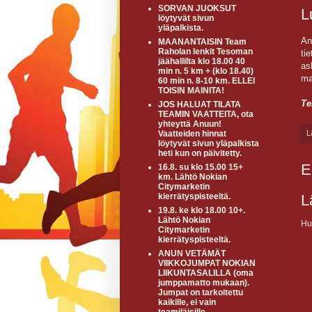
SORVAN JUOKSUT
L
löytyvät sivun
yläpalkista.
An
MAANANTAISIN Team
Raholan lenkit Tesoman
ti
jäähallilta klo 18.00 40
as
min n. 5 km + (klo 18.40)
ma
60 min n. 8-10 km. ELLEI
TOISIN MAINITA!
Te
JOS HALUAT TILATA
TEAMIN VAATTEITA, ota
yhteyttä Anuun!
L
Vaatteiden hinnat
löytyvät sivun yläpalkista
heti kun on päivitetty.
E
16.8. su klo 15.00 15+
km. Lähtö Nokian
Citymarketin
L
kierrätyspisteeltä.
19.8. ke klo 18.00 10+.
Lähtö Nokian
Hu
Citymarketin
kierrätyspisteeltä.
ANUN VETÄMÄT
VIIKKOJUMPAT NOKIAN
LIIKUNTASALILLA (oma
jumppamatto mukaan).
Jumpat on tarkoitettu
kaikille, ei vain