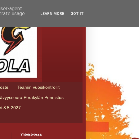
 user-agent
nerate usage
LEARN MORE
GOT IT
loste
Teamin vuosikontrollit
tävyysseura Peräkylän Ponnistus
i 8.5.2027
Yhteistyössä