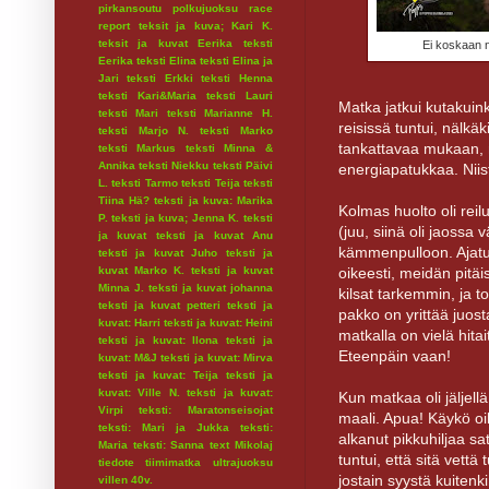
pirkansoutu
polkujuoksu
race
report
teksit ja kuva; Kari K.
teksit ja kuvat Eerika
teksti
Ei koskaan 
Eerika
teksti Elina
teksti Elina ja
Jari
teksti Erkki
teksti Henna
teksti Kari&Maria
teksti Lauri
Matka jatkui kutakuin
teksti Mari
teksti Marianne H.
reisissä tuntui, nälkä
teksti Marjo N.
teksti Marko
tankattavaa mukaan, m
teksti Markus
teksti Minna &
Annika
teksti Niekku
teksti Päivi
energiapatukkaa. Niistä
L.
teksti Tarmo
teksti Teija
teksti
Tiina Hä?
teksti ja kuva: Marika
Kolmas huolto oli reil
P.
teksti ja kuva; Jenna K.
teksti
(juu, siinä oli jaossa
ja kuvat
teksti ja kuvat Anu
kämmenpulloon. Ajatus,
teksti ja kuvat Juho
teksti ja
kuvat Marko K.
teksti ja kuvat
oikeesti, meidän pitäis
Minna J.
teksti ja kuvat johanna
kilsat tarkemmin, ja to
teksti ja kuvat petteri
teksti ja
pakko on yrittää juost
kuvat: Harri
teksti ja kuvat: Heini
matkalla on vielä hita
teksti ja kuvat: Ilona
teksti ja
Eteenpäin vaan!
kuvat: M&J
teksti ja kuvat: Mirva
teksti ja kuvat: Teija
teksti ja
kuvat: Ville N.
teksti ja kuvat:
Kun matkaa oli jäljellä
Virpi
teksti: Maratonseisojat
maali. Apua! Käykö oike
teksti: Mari ja Jukka
teksti:
alkanut pikkuhiljaa sa
Maria
teksti: Sanna
text Mikolaj
tuntui, että sitä vettä 
tiedote
tiimimatka
ultrajuoksu
jostain syystä kuiten
villen 40v.