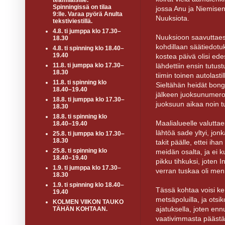
teamiläisille.
Spinningissä on tilaa
jossa Anu ja Niemisen 
9:lle. Varaa pyörä Anulta
Nuuksiota.
tekstiviestillä.
4.8. ti jumppa klo 17.30–
Nuuksioon saavuttaess
18.30
kohdillaan säätiedotuk
4.8. ti spinning klo 18.40–
19.40
kostea päivä olisi ede
lähdettiin ensin tutu
11.8. ti jumppa klo 17.30–
18.30
tiimin toinen autolastil
11.8. ti spinning klo
Sieltähän heidät bong
18.40–19.40
jälkeen juoksunumerot,
18.8. ti jumppa klo 17.30–
juoksuun aikaa noin tu
18.30
18.8. ti spinning klo
Maalialueelle valutt
18.40–19.40
lähtöä sade yltyi, jon
25.8. ti jumppa klo 17.30–
18.30
takit päälle, ettei iha
25.8. ti spinning klo
meidän osalta, ja ei 
18.40–19.40
pikku tihkuksi, joten I
1.9. ti jumppa klo 17.30–
verran tuskaa oli menn
18.30
1.9. ti spinning klo 18.40–
Tässä kohtaa voisi ke
19.40
metsäpoluilla, ja ots
KOLMEN VIIKON TAUKO
ajatuksella, joten enn
TÄHÄN KOHTAAN.
vaativimmasta päästä 