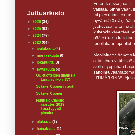
Peten kanssa juostiin. 
väistää. Sinne vaan, li
Juttuarkisto
tai pieniä kuin olette
hyvännäköisiä), täältä
►
2026
(36)
juoksussa, että maalii
►
2025
(63)
kuitenkin käveltävä, e
►
2024
(75)
pää oli kerta kaikkiaan
▼
2023
(60)
todellakaan ajatellut
►
joulukuuta
(4)
Maalialueen äänet alko
►
marraskuuta
(6)
sitten ihan yhtäkkiä!
►
lokakuuta
(3)
siellä hyppi ihan haip
▼
syyskuuta
(4)
sanoinkuvaamattoman 
GU-tuotteiden tilauksia
LITIMÄRKINÄ!!! Ajass
tämän viikon (37)
Syksyn Cooperin testi
Syksyn Cooper
Nuuksio Classic
maraton 2023 –
kestävyyttä
pintaka...
►
elokuuta
(6)
►
heinäkuuta
(1)