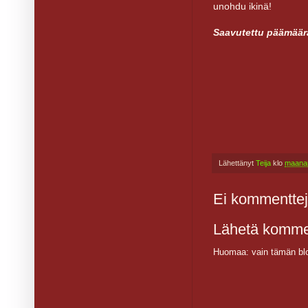
unohdu ikinä!
Saavutettu päämäärä
Lähettänyt
Teija
klo
maanan
Ei kommenttej
Lähetä komme
Huomaa: vain tämän blo