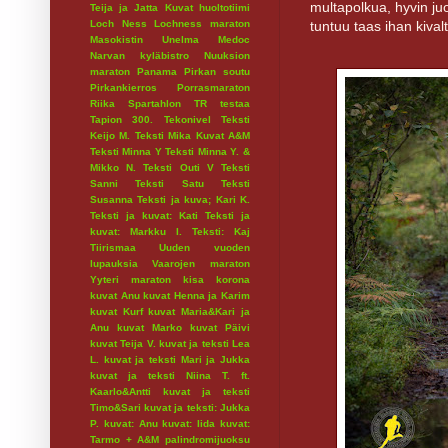
multapolkua, hyvin juos
Teija ja Jatta
Kuvat huoltotiimi
tuntuu taas ihan kiva
Loch Ness
Lochness maraton
Masokistin Unelma
Medoc
Narvan kyläbistro
Nuuksion
maraton
Panama
Pirkan soutu
Pirkankierros
Porrasmaraton
Riika
Spartahlon
TR testaa
Tapion 300.
Tekonivel
Teksti
Keijo M.
Teksti Mika Kuvat A&M
Teksti Minna Y
Teksti Minna Y. &
Mikko N.
Teksti Outi V
Teksti
Sanni
Teksti Satu
Teksti
Susanna
Teksti ja kuva; Kari K.
Teksti ja kuvat: Kati
Teksti ja
kuvat: Markku I.
Teksti: Kaj
Tiirismaa
Uuden vuoden
lupauksia
Vaarojen maraton
Yyteri maraton
kisa
korona
kuvat Anu
kuvat Henna ja Karim
kuvat Kurf
kuvat Maria&Kari ja
Anu
kuvat Marko
kuvat Päivi
kuvat Teija V.
kuvat ja teksti Lea
L.
kuvat ja teksti Mari ja Jukka
kuvat ja teksti Niina T. ft.
Kaarlo&Antti
kuvat ja teksti
Timo&Sari
kuvat ja teksti: Jukka
P.
kuvat: Anu
kuvat: Iida
kuvat:
Tarmo + A&M
palindromijuoksu