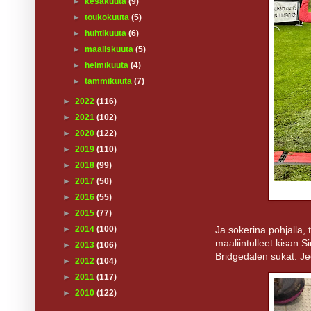
►
kesäkuuta
(9)
►
toukokuuta
(5)
►
huhtikuuta
(6)
►
maaliskuuta
(5)
►
helmikuuta
(4)
►
tammikuuta
(7)
►
2022
(116)
►
2021
(102)
►
2020
(122)
►
2019
(110)
►
2018
(99)
►
2017
(50)
►
2016
(55)
►
2015
(77)
Ja sokerina pohjalla, 
►
2014
(100)
maaliintulleet kisan S
►
2013
(106)
Bridgedalen sukat. Je
►
2012
(104)
►
2011
(117)
►
2010
(122)