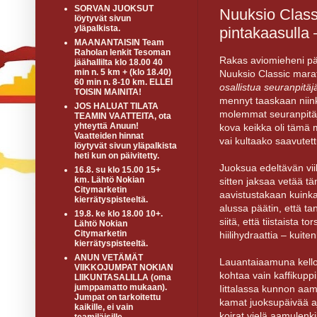
SORVAN JUOKSUT
Nuuksio Class
löytyvät sivun
yläpalkista.
pintakaasulla 
MAANANTAISIN Team
Raholan lenkit Tesoman
Rakas aviomieheni päät
jäähallilta klo 18.00 40
min n. 5 km + (klo 18.40)
Nuuksio Classic marat
60 min n. 8-10 km. ELLEI
osallistua seuranpitä
TOISIN MAINITA!
mennyt taaskaan niink
JOS HALUAT TILATA
molemmat seuranpitäj
TEAMIN VAATTEITA, ota
yhteyttä Anuun!
kova keikka oli tämä m
Vaatteiden hinnat
vai kultaako saavute
löytyvät sivun yläpalkista
heti kun on päivitetty.
Juoksua edeltävän vii
16.8. su klo 15.00 15+
km. Lähtö Nokian
sitten jaksaa vetää tä
Citymarketin
aavistustakaan kuinka
kierrätyspisteeltä.
alussa päätin, että ta
19.8. ke klo 18.00 10+.
siitä, että tiistaista t
Lähtö Nokian
Citymarketin
hiilihydraattia – kuiten
kierrätyspisteeltä.
ANUN VETÄMÄT
Lauantaiaamuna kello 
VIIKKOJUMPAT NOKIAN
kohtaa vain kaffikuppi
LIIKUNTASALILLA (oma
jumppamatto mukaan).
Iittalassa kunnon aamu
Jumpat on tarkoitettu
kamat juoksupäivää aj
kaikille, ei vain
koirat vielä aamulenk