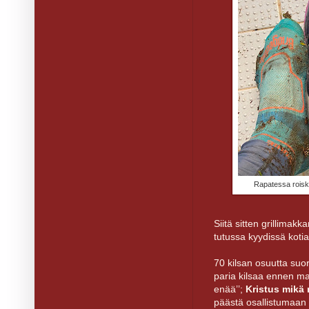
Rapatessa roisk
Siitä sitten grillimakk
tutussa kyydissä kotia
70 kilsan osuutta suo
paria kilsaa ennen maal
enää’’;
Kristus mikä 
päästä osallistumaan t