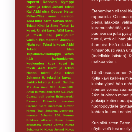
raportti
Raholan Kymppi
Kuvat ja teksti Juhani
teksti
Eteneminen oli tosi h
Kaj
A&M ultra
Cooper
Hetta-
rappusista. Oli nousua,
Pallas-Ylläs
anun maraton
A&M ultra 73km
Sorvan satku
pieniä lätäköitä, välil
Teksti Kirsi ja Simo
Teksti ja
kuramultahöttöä, ojia, 
kuvat: Unski
kuvat A&M
kuvat
puunvarsia joita pysty
ja teksti Kaj
pikkujoulut
tuntui, että oli ihan pie
vaellus
Eka maraton
Joensuu
ihan uisi. Eikä niitä 
Night run
Teksti ja kuvat A&M
Teksti: Mari
niinsanotusti vaan uit
Tuplamaraviikonloppu
Wales
(todellakin lotisten). 
häät
karhunkierros
matkaa eteni.
kuukauden kuva
kuvat ja
teksti A&M
kuvat ja teksti
Tämä osuus ennen 24 k
Henna
teksti Anu
teksti
Kyllä kävi kaikkea mi
Johanna H.
teksti ja kuvat :
Jarkko
teksti ja kuvat: Sandra
kuinka ylpeä hän on/ol
112
Anu
Anun 300.
Anun 500.
hieman voimia saamaan
Anun toimitsijamaraton 6.6.2020
24:n huoltoon minut j
Coastal trail series
Erämaaretki
juoksija kotiin noutaj
Exmoor
Finlandia maraton
huoltopöydälle täyttään
Firenze
Gent marathon
Gower
Himos Trail
Johanna Lochness
kohtaa kulunut nestett
maraton
Juhanin 100.
Keuruu
Kokkola ultrarun
Kuva tiimin
Kun siitä sitten Peten 
arkistosta
Kuvat Jarmo
Kuvat
näytti vielä tosi miell
Johanna H.
Kuvat Juhani
Kuvat