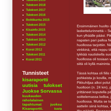
Tulokset 2019
Tulokset 2018
Tulokset 2017
S
Tulokset 2016
Reittikartta 2015
Tulokset 2015
Ensimmäinen huolto ol
Kisainfo 2015
laskettelurinnettä – Swi
Tulokset 2014
kun ylhäälle pääsi. Pi
Tulokset 2013
napaten pari palloa No
huollossa tarjottiin. N
Tulokset 2012
vinkkinä, että reppu 
Kuvat 2012
tykkää nautiskella su
Tulokset 2011
huollossa oli tosiaan 
Kuvat 2011
siitä oli kyllä maininta.
Tunnisteet
Tässä kohtaa oli fiilis 
pohkeista jo kovilla, m
kisaraportti
Pikkuhiljaa alkoi polu
uutisia
tulokset
huoltoon (n. 24 km), 
Juokse Sorvassa
yrittäneet koputella p
kuukauden
soittelemassa kelloa, j
raholalainen
huollossa. Mutta se tos
tapahtumat
juoksu
aattelin siinä kohtaa,
Kisaraportti.
kuvia
itku päästä. Seuraavat