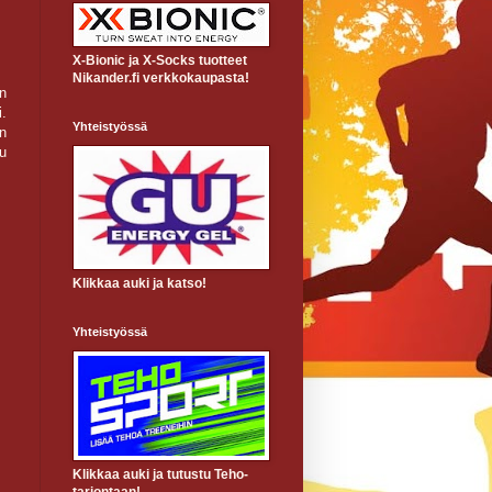
X-Bionic ja X-Socks tuotteet
Nikander.fi verkkokaupasta!
n
i.
Yhteistyössä
n
u
Klikkaa auki ja katso!
Yhteistyössä
Klikkaa auki ja tutustu Teho-