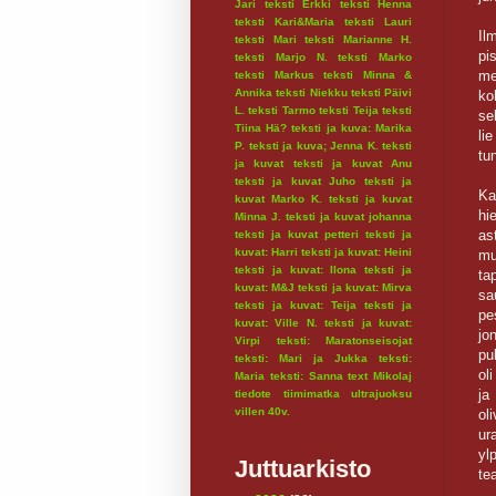
Jari
teksti Erkki
teksti Henna
teksti Kari&Maria
teksti Lauri
Il
teksti Mari
teksti Marianne H.
pis
teksti Marjo N.
teksti Marko
me
teksti Markus
teksti Minna &
Annika
teksti Niekku
teksti Päivi
ko
L.
teksti Tarmo
teksti Teija
teksti
se
Tiina Hä?
teksti ja kuva: Marika
li
P.
teksti ja kuva; Jenna K.
teksti
tu
ja kuvat
teksti ja kuvat Anu
teksti ja kuvat Juho
teksti ja
Ka
kuvat Marko K.
teksti ja kuvat
hi
Minna J.
teksti ja kuvat johanna
as
teksti ja kuvat petteri
teksti ja
kuvat: Harri
teksti ja kuvat: Heini
mu
teksti ja kuvat: Ilona
teksti ja
ta
kuvat: M&J
teksti ja kuvat: Mirva
sa
teksti ja kuvat: Teija
teksti ja
pe
kuvat: Ville N.
teksti ja kuvat:
jo
Virpi
teksti: Maratonseisojat
pu
teksti: Mari ja Jukka
teksti:
ol
Maria
teksti: Sanna
text Mikolaj
ja
tiedote
tiimimatka
ultrajuoksu
villen 40v.
ol
ur
yl
Juttuarkisto
te