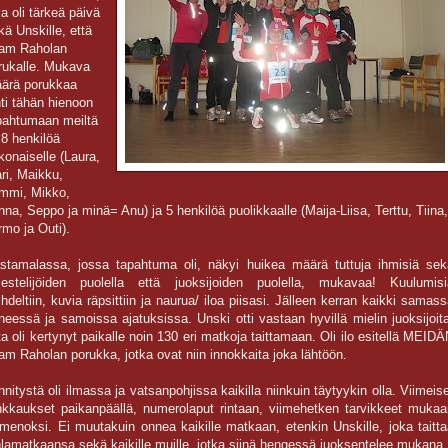
ka oli tärkeä päivä
kä Unskille, että
am Raholan
rukalle. Mukava
ärä porukkaa
hti tähän hienoon
pahtumaan meiltä
i 8 henkilöä
konaiselle (Laura,
ri, Maikku,
mmi, Mikko,
nna, Seppo ja minä= Anu) ja 5 henkilöä puolikkaalle (Maija-Liisa, Terttu, Tiina,
rmo ja Outi).
stamalassa, jossa tapahtuma oli, näkyi huikea määrä tuttuja ihmisiä sek
rjestelijöiden puolella että juoksijoiden puolella, mukavaa! Kuulumisi
ihdeltiin, kuvia räpsittiin ja naurua/ iloa piisasi. Jälleen kerran kaikki samas
neessä ja samoissa ajatuksissa. Unski otti vastaan hyvillä mielin juoksijoit
ita oli kertynyt paikalle noin 130 eri matkoja taittamaan. Oli ilo esitellä MEID
am Raholan porukka, jotka ovat niin innokkaita joka lähtöön.
nnitystä oli ilmassa ja vatsanpohjissa kaikilla niinkuin täytyykin olla. Viimeis
nkkaukset paikanpäällä, numerolaput rintaan, viimehetken tarvikkeet mukaa
 menoksi. Ei muutakuin onnea kaikille matkaan, etenkin Unskille, joka taitt
hlamatkaansa sekä kaikille muille, jotka siinä hengessä juoksentelee mukana.