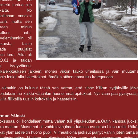
lometri tuntua niin
itkältä. No
aliinhan onneksi
äsin, mutta sen
älkeen minun
loilleni riitti.
veleminenkin oli
skaista, taisin
aada puujalat
vun kera. Aika oli
20.01 ja taidan
la tyytyväinen.
lkaleikkauksen jälkeen, monen viikon tauko urheilussa ja vain muutama
nnin lenkit alla Laitettakoot tämäkin siihen saavutus-kategoriaan.
 aikaakin on kulunut tässä sen verran, että sinne Kiikan syrjäkylille jäivä
ohduksiin ne kaikki vähänkin huonommat ajatukset. Nyt vaan pää pystyssä j
illä fiiliksillä uusiin koitoksiin ja haasteisiin.
rmon ½Unski
oksusää oli kohdallaan,mutta vähän tuli ylipukeuduttua.Outin kanssa juoksi
ko matkan. Maisemat oli vaihtelevia,ilman lumisia osuuksia hieno reitti. Pitk
ivat ylämäet reitin huono puoli. Viimeaikoina juoksut jäänyt vähiin joten tämä o
ksimisuoritus. Mieleen jäi viimeinen 100m jossa joutui juoksemaan tosissaa