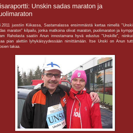
isaraportti: Unskin sadas maraton ja
uolimaraton
4.2011 juostiin Kiikassa, Sastamalassa ensimmäistä kertaa nimellä "Unski
das maraton" kilpailu, jonka matkoina olivat maraton, puolimaraton ja kympp
am Raholasta saatiin Anun innostamana hyvä edustus "Unskille", niinkui
saa pian alettiin lyhykäisyydessään nimittämään. Itse Unski on Anun tutt
osien takaa.