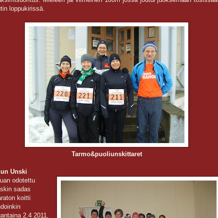
tin loppukirissä.
Tarmo&puoliunskittaret
un Unski
uan odotettu
skin sadas
raton koitti
hdoinkin
uantaina 2.4 2011,