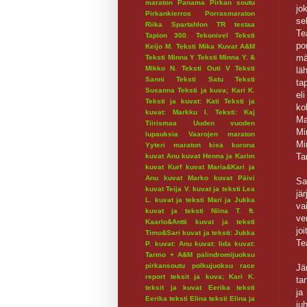
maraton
Panama
Pirkan soutu
jo
Pirkankierros
Porrasmaraton
se
Riika
Spartahlon
TR testaa
Te
Tapion 300.
Tekonivel
Teksti
po
Keijo M.
Teksti Mika Kuvat A&M
mä
Teksti Minna Y
Teksti Minna Y. &
Mikko N.
Teksti Outi V
Teksti
lä
Sanni
Teksti Satu
Teksti
ta
Susanna
Teksti ja kuva; Kari K.
el
Teksti ja kuvat: Kati
Teksti ja
ko
kuvat: Markku I.
Teksti: Kaj
Ma
Tiirismaa
Uuden vuoden
Mi
lupauksia
Vaarojen maraton
Mi
Yyteri maraton
kisa
korona
Ta
kuvat Anu
kuvat Henna ja Karim
kuvat Kurf
kuvat Maria&Kari ja
Anu
kuvat Marko
kuvat Päivi
Sa
kuvat Teija V.
kuvat ja teksti Lea
jä
L.
kuvat ja teksti Mari ja Jukka
va
kuvat ja teksti Niina T. ft.
ve
Kaarlo&Antti
kuvat ja teksti
jo
Timo&Sari
kuvat ja teksti: Jukka
Te
P.
kuvat: Anu
kuvat: Iida
kuvat:
Tarmo + A&M
palindromijuoksu
pirkansoutu
polkujuoksu
race
Jä
report
teksit ja kuva; Kari K.
ta
teksit ja kuvat Eerika
teksti
ja
Eerika
teksti Elina
teksti Elina ja
ju