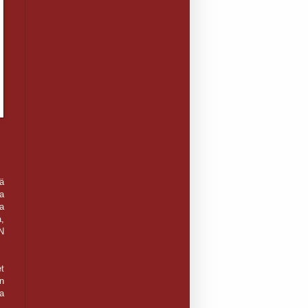
ä
a
sa
a,
ÄN
et
n
aa