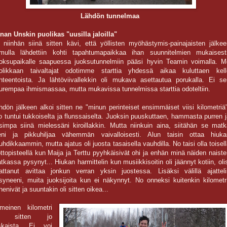
Lähdön tunnelmaa
inan Unskin puolikas "uusilla jaloilla"
i niinhän siinä sitten kävi, että yöllisten myöhästymis-painajaisten jälkee
mulla lähdettiin kohti tapahtumapaikkaa ihan suunnitelmien mukaisesti
oksupaikalle saapuessa juoksutunnelmiin pääsi hyvin Teamin voimalla. M
olikkaan taivaltajat odotimme starttia yhdessä aikaa kuluttaen kell
hteentoista. Ja lähtöviivallekkin oli mukava asettautua porukalla. Ei se
urempaa ihmismassaa, mutta mukavissa tunnelmissa starttia odoteltiin.
hdön jälkeen alkoi sitten ne "minun perinteiset ensimmäiset viisi kilometriä
o tuntui tukkoiselta ja flunssaiselta. Juoksin puuskuttaen, hammasta purren 
isimpa siinä mielessäni kiroillakkin. Mutta niinkuin aina, siitähän se matk
eni ja pikkuhiljaa vähemmän vaivalloisesti. Alun taisin ottaa hiuka
uhdikkaammin, mutta ajatus oli juosta tasaisella vauhdilla. No taisi olla toisel
ottopisteellä kun Maija ja Terttu pyyhkäisivät ohi ja enhän minä näiden naist
tkassa pysynyt... Hiukan harmittelin kun musiikkisoitin oli jäännyt kotiin, oli
attanut avittaa jonkun verran yksin juostessa. Lisäksi välillä ajatteli
syneeni, muita juoksijoita kun ei näkynnyt. No onneksi kuitenkin kilometri
henivät ja suuntakin oli sitten oikea...
imeinen kilometri
li sitten jo
skaista. Ei voi