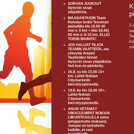
SORVAN JUOKSUT
K
löytyvät sivun
yläpalkista.
p
MAANANTAISIN Team
Raholan lenkit Tesoman
2.
jäähallilta klo 18.00 40
sa
min n. 5 km + (klo 18.40)
60 min n. 8-10 km. ELLEI
Te
TOISIN MAINITA!
ki
JOS HALUAT TILATA
vu
TEAMIN VAATTEITA, ota
yhteyttä Anuun!
Vaatteiden hinnat
löytyvät sivun yläpalkista
heti kun on päivitetty.
16.8. su klo 15.00 15+
km. Lähtö Nokian
Citymarketin
kierrätyspisteeltä.
19.8. ke klo 18.00 10+.
Lähtö Nokian
Citymarketin
kierrätyspisteeltä.
ANUN VETÄMÄT
VIIKKOJUMPAT NOKIAN
LIIKUNTASALILLA (oma
jumppamatto mukaan).
Jumpat on tarkoitettu
kaikille, ei vain