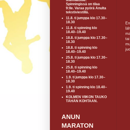
teamiläisille.
Spinningissä on tilaa
9:lle. Varaa pyörä Anulta
tekstiviestillä.
11.8. ti jumppa klo 17.30–
18.30
En
11.8. ti spinning klo
lä
18.40–19.40
ma
18.8. ti jumppa klo 17.30–
ta
18.30
mu
18.8. ti spinning klo
ju
18.40–19.40
25.8. ti jumppa klo 17.30–
18.30
25.8. ti spinning klo
18.40–19.40
1.9. ti jumppa klo 17.30–
18.30
1.9. ti spinning klo 18.40–
19.40
KOLMEN VIIKON TAUKO
TÄHÄN KOHTAAN.
ANUN
MARATON