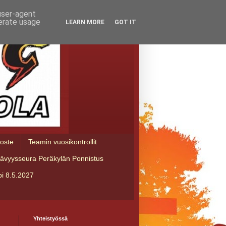
 user-agent
nerate usage
LEARN MORE
GOT IT
loste
Teamin vuosikontrollit
tävyysseura Peräkylän Ponnistus
i 8.5.2027
Yhteistyössä