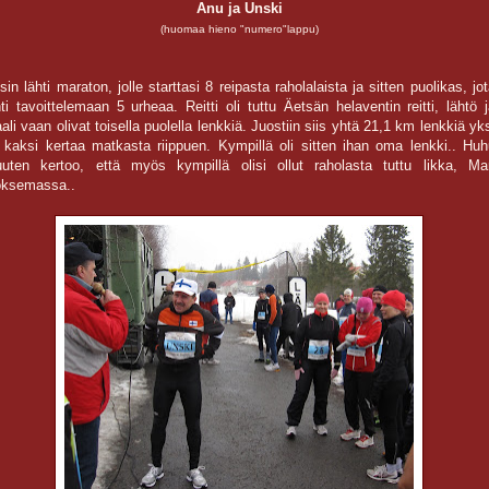
Anu ja Unski
(huomaa hieno "numero"lappu)
sin lähti maraton, jolle starttasi 8 reipasta raholalaista ja sitten puolikas, jo
hti tavoittelemaan 5 urheaa. Reitti oli tuttu Äetsän helaventin reitti, lähtö 
ali vaan olivat toisella puolella lenkkiä. Juostiin siis yhtä 21,1 km lenkkiä yk
i kaksi kertaa matkasta riippuen. Kympillä oli sitten ihan oma lenkki.. Huh
uten kertoo, että myös kympillä olisi ollut raholasta tuttu likka, Mar
oksemassa..