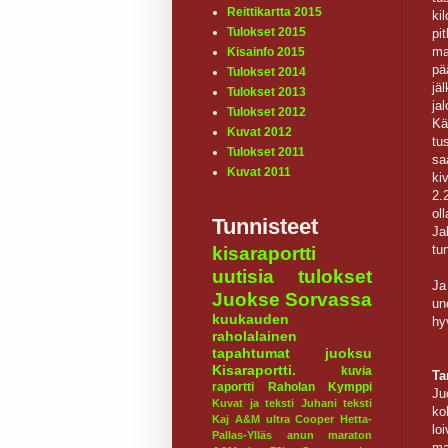
Reittikartta 2015
ki
Tulokset 2015
p
ma
Kisainfo 2015
pä
Tulokset 2014
j
Tulokset 2013
ja
Tulokset 2012
Kä
Kuvat 2012
tu
Tulokset 2011
s
Kuvat 2011
ki
2.
ol
Tunnisteet
Ja
tu
kisaraportti
uutisia
tulokset
Ja
Juokse Sorvassa
un
kuukauden
hyv
raholalainen
tapahtumat
juoksu
Kisaraportti.
kuvia
Ta
raportti
Raholan Kymppi
Ju
Kuvat ja teksti Juhani
teksti
ko
Kaj
A&M ultra
Cooper
Hetta-
lo
Pallas-Ylläs
anun maraton
ma