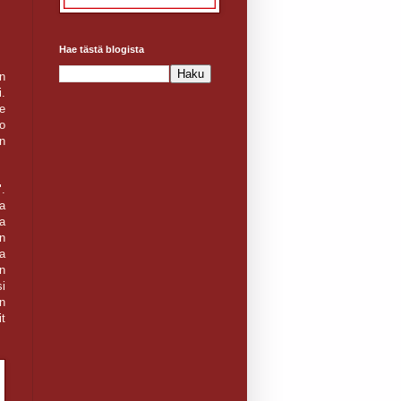
Hae tästä blogista
n
.
e
o
n
".
ja
a
n
la
en
si
n
t