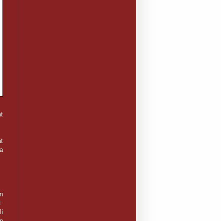
t
t
a
n
ät
li
n