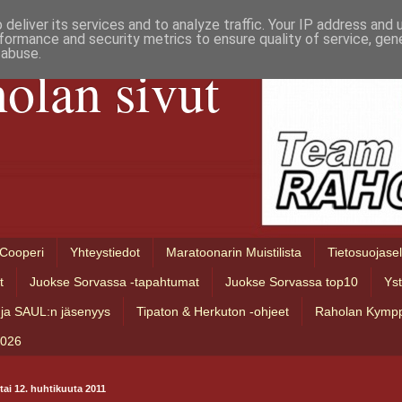
deliver its services and to analyze traffic. Your IP address and
formance and security metrics to ensure quality of service, ge
 abuse.
olan sivut
Cooperi
Yhteystiedot
Maratoonarin Muistilista
Tietosuojase
t
Juokse Sorvassa -tapahtumat
Juokse Sorvassa top10
Ys
ja SAUL:n jäsenyys
Tipaton & Herkuton -ohjeet
Raholan Kympp
2026
stai 12. huhtikuuta 2011