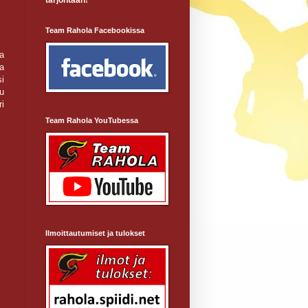
tarjontaan!
Team Rahola Facebookissa
ta
ja
si
u
i
Team Rahola YouTubessa
Ilmoittautumiset ja tulokset