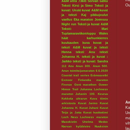
A&M ultra 73km
Sorvan satku
Ou
Teksti Kirsi ja Simo
Teksti ja
kuvat: Unski
kuvat A&M
kuvat
ja teksti Kaj
pikkujoulut
vaellus
Eka maraton
Joensuu
Night run
Teksti ja kuvat A&M
Teksti: Mari
Tuplamaraviikonloppu
Wales
häät
karhunkierros
kuukauden kuva
kuvat ja
teksti A&M
kuvat ja teksti
Henna
teksti Anu
teksti
Johanna H.
teksti ja kuvat :
Jarkko
teksti ja kuvat: Sandra
112
Anu
Anun 300.
Anun 500.
Anun toimitsijamaraton 6.6.2020
Coastal trail series
Erämaaretki
Exmoor
Finlandia maraton
Firenze
Gent marathon
Gower
Himos Trail
Johanna Lochness
maraton
Juhanin 100.
Keuruu
Kokkola ultrarun
Kuva tiimin
An
arkistosta
Kuvat Jarmo
Kuvat
Ka
Johanna H.
Kuvat Juhani
Kuvat
Un
Teija ja Jatta
Kuvat huoltotiimi
Loch Ness
Lochness maraton
ma
Masokistin Unelma
Medoc
vi
Narvan kyläbistro
Nuuksion
la