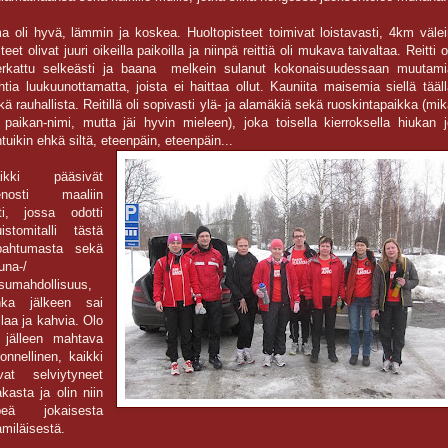
ma oli hyvä, lämmin ja koskea. Huoltopisteet toimivat loistavasti, 4km väle
teet olivat juuri oikeilla paikoilla ja niinpä reittiä oli mukava taivaltaa. Reitti o
rkattu selkeästi ja baana melkein sulanut kokonaisuudessaan muutami
htia luukuunottamatta, joista ei haittaa ollut. Kauniita maisemia siellä tääl
kä rauhallista. Reitillä oli sopivasti ylä- ja alamäkiä sekä ruoskintapaikka (mi
e paikan-nimi, mutta jäi hyvin mieleen), joka toisella kierroksella hiukan 
ntuikin ehkä siltä, eteenpäin, eteenpäin...
ikki pääsivät
enosti maaliin
ti, jossa odotti
istomitalli tästä
pahtumasta sekä
una-/
sumahdollisuus,
nka jälkeen sai
llaa ja kahvia. Olo
i jälleen mahtava
 onnellinen, kaikki
ivat selviytyneet
akasta ja olin niin
peä jokaisesta
amiläisestä.