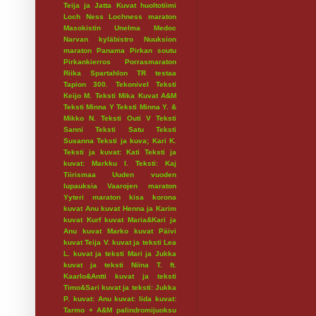
Teija ja Jatta
Kuvat huoltotiimi
Loch Ness
Lochness maraton
Masokistin Unelma
Medoc
Narvan kyläbistro
Nuuksion
maraton
Panama
Pirkan soutu
Pirkankierros
Porrasmaraton
Riika
Spartahlon
TR testaa
Tapion 300.
Tekonivel
Teksti
Keijo M.
Teksti Mika Kuvat A&M
Teksti Minna Y
Teksti Minna Y. &
Mikko N.
Teksti Outi V
Teksti
Sanni
Teksti Satu
Teksti
Susanna
Teksti ja kuva; Kari K.
Teksti ja kuvat: Kati
Teksti ja
kuvat: Markku I.
Teksti: Kaj
Tiirismaa
Uuden vuoden
lupauksia
Vaarojen maraton
Yyteri maraton
kisa
korona
kuvat Anu
kuvat Henna ja Karim
kuvat Kurf
kuvat Maria&Kari ja
Anu
kuvat Marko
kuvat Päivi
kuvat Teija V.
kuvat ja teksti Lea
L.
kuvat ja teksti Mari ja Jukka
kuvat ja teksti Niina T. ft.
Kaarlo&Antti
kuvat ja teksti
Timo&Sari
kuvat ja teksti: Jukka
P.
kuvat: Anu
kuvat: Iida
kuvat:
Tarmo + A&M
palindromijuoksu