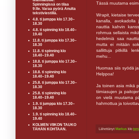
teamiläisille.
Tässä muutama esimerkk
Spinningissä on tilaa
9:lle. Varaa pyörä Anulta
tekstiviestillä.
Wrapit, kietaise tervee
4.8. ti jumppa klo 17.30–
kanalla, avokadolla
18.30
nauttia kahvin kans
4.8. ti spinning klo 18.40–
rohmua sellaista mikä 
19.40
hedelmiä saa nauttia
11.8. ti jumppa klo 17.30–
mutta ei mitään soke
18.30
sallittuja pitkillä le
11.8. ti spinning klo
18.40–19.40
mehu...
18.8. ti jumppa klo 17.30–
18.30
Huomaa siis syödä ja j
18.8. ti spinning klo
Helppoa!
18.40–19.40
25.8. ti jumppa klo 17.30–
Ja toinen asia mikä p
18.30
tiimiasujen ja paitoje
25.8. ti spinning klo
on vielä muutama päi
18.40–19.40
hahmottua ja toivotta
1.9. ti jumppa klo 17.30–
18.30
1.9. ti spinning klo 18.40–
19.40
KOLMEN VIIKON TAUKO
Lähettänyt
Markus
klo
tors
TÄHÄN KOHTAAN.