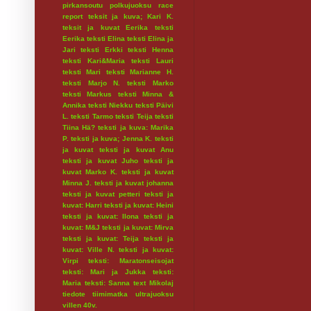
pirkansoutu
polkujuoksu
race
report
teksit ja kuva; Kari K.
teksit ja kuvat Eerika
teksti
Eerika
teksti Elina
teksti Elina ja
Jari
teksti Erkki
teksti Henna
teksti Kari&Maria
teksti Lauri
teksti Mari
teksti Marianne H.
teksti Marjo N.
teksti Marko
teksti Markus
teksti Minna &
Annika
teksti Niekku
teksti Päivi
L.
teksti Tarmo
teksti Teija
teksti
Tiina Hä?
teksti ja kuva: Marika
P.
teksti ja kuva; Jenna K.
teksti
ja kuvat
teksti ja kuvat Anu
teksti ja kuvat Juho
teksti ja
kuvat Marko K.
teksti ja kuvat
Minna J.
teksti ja kuvat johanna
teksti ja kuvat petteri
teksti ja
kuvat: Harri
teksti ja kuvat: Heini
teksti ja kuvat: Ilona
teksti ja
kuvat: M&J
teksti ja kuvat: Mirva
teksti ja kuvat: Teija
teksti ja
kuvat: Ville N.
teksti ja kuvat:
Virpi
teksti: Maratonseisojat
teksti: Mari ja Jukka
teksti:
Maria
teksti: Sanna
text Mikolaj
tiedote
tiimimatka
ultrajuoksu
villen 40v.