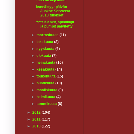
Taas on ohjelmaa
Itsenäisyyspäivän
Juokse Sorvassa
2013 tulokset
Yhteislenkit, spinningit
ja pumpit päivitetty
►
marraskuuta
(11)
►
lokakuuta
(8)
►
syyskuuta
(6)
►
elokuuta
(7)
►
heinäkuuta
(10)
►
kesäkuuta
(14)
►
toukokuuta
(15)
►
huhtikuuta
(10)
►
maaliskuuta
(9)
►
helmikuuta
(4)
►
tammikuuta
(8)
►
2012
(104)
►
2011
(117)
►
2010
(122)