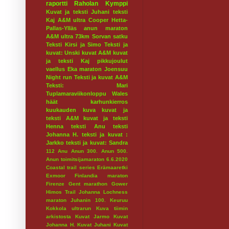
raportti
Raholan Kymppi
Kuvat ja teksti Juhani
teksti
Kaj
A&M ultra
Cooper
Hetta-
Pallas-Ylläs
anun maraton
A&M ultra 73km
Sorvan satku
Teksti Kirsi ja Simo
Teksti ja
kuvat: Unski
kuvat A&M
kuvat
ja teksti Kaj
pikkujoulut
vaellus
Eka maraton
Joensuu
Night run
Teksti ja kuvat A&M
Teksti: Mari
Tuplamaraviikonloppu
Wales
häät
karhunkierros
kuukauden kuva
kuvat ja
teksti A&M
kuvat ja teksti
Henna
teksti Anu
teksti
Johanna H.
teksti ja kuvat :
Jarkko
teksti ja kuvat: Sandra
112
Anu
Anun 300.
Anun 500.
Anun toimitsijamaraton 6.6.2020
Coastal trail series
Erämaaretki
Exmoor
Finlandia maraton
Firenze
Gent marathon
Gower
Himos Trail
Johanna Lochness
maraton
Juhanin 100.
Keuruu
Kokkola ultrarun
Kuva tiimin
arkistosta
Kuvat Jarmo
Kuvat
Johanna H.
Kuvat Juhani
Kuvat