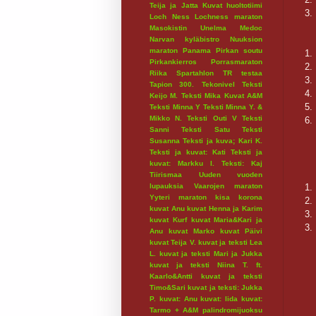
Teija ja Jatta
Kuvat huoltotiimi
3.
Loch Ness
Lochness maraton
Masokistin Unelma
Medoc
Narvan kyläbistro
Nuuksion
maraton
Panama
Pirkan soutu
1.
Pirkankierros
Porrasmaraton
2.
Riika
Spartahlon
TR testaa
3.
Tapion 300.
Tekonivel
Teksti
4.
Keijo M.
Teksti Mika Kuvat A&M
5.
Teksti Minna Y
Teksti Minna Y. &
Mikko N.
Teksti Outi V
Teksti
6.
Sanni
Teksti Satu
Teksti
Susanna
Teksti ja kuva; Kari K.
Teksti ja kuvat: Kati
Teksti ja
kuvat: Markku I.
Teksti: Kaj
Tiirismaa
Uuden vuoden
1.
lupauksia
Vaarojen maraton
Yyteri maraton
kisa
korona
2.
kuvat Anu
kuvat Henna ja Karim
3.
kuvat Kurf
kuvat Maria&Kari ja
3.
Anu
kuvat Marko
kuvat Päivi
kuvat Teija V.
kuvat ja teksti Lea
L.
kuvat ja teksti Mari ja Jukka
kuvat ja teksti Niina T. ft.
Kaarlo&Antti
kuvat ja teksti
Timo&Sari
kuvat ja teksti: Jukka
P.
kuvat: Anu
kuvat: Iida
kuvat:
Tarmo + A&M
palindromijuoksu