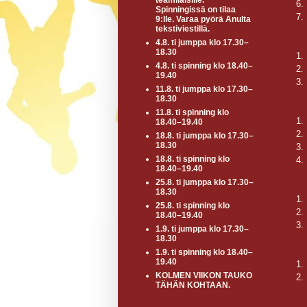
teamiläisille.
6.
Spinningissä on tilaa
7.
9:lle. Varaa pyörä Anulta
tekstiviestillä.
4.8. ti jumppa klo 17.30–
18.30
1.
4.8. ti spinning klo 18.40–
2.
19.40
3.
11.8. ti jumppa klo 17.30–
18.30
11.8. ti spinning klo
1.
18.40–19.40
2.
18.8. ti jumppa klo 17.30–
18.30
3.
18.8. ti spinning klo
4.
18.40–19.40
25.8. ti jumppa klo 17.30–
18.30
1.
25.8. ti spinning klo
2.
18.40–19.40
3.
1.9. ti jumppa klo 17.30–
18.30
1.9. ti spinning klo 18.40–
19.40
1.
KOLMEN VIIKON TAUKO
2.
TÄHÄN KOHTAAN.