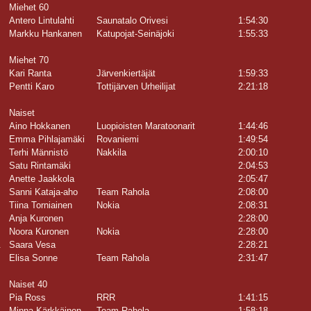
Miehet 60
Antero Lintulahti
Saunatalo Orivesi
1:54:30
Markku Hankanen
Katupojat-Seinäjoki
1:55:33
Miehet 70
Kari Ranta
Järvenkiertäjät
1:59:33
Pentti Karo
Tottijärven Urheilijat
2:21:18
Naiset
Aino Hokkanen
Luopioisten Maratoonarit
1:44:46
Emma Pihlajamäki
Rovaniemi
1:49:54
Terhi Männistö
Nakkila
2:00:10
Satu Rintamäki
2:04:53
Anette Jaakkola
2:05:47
Sanni Kataja-aho
Team Rahola
2:08:00
Tiina Torniainen
Nokia
2:08:31
Anja Kuronen
2:28:00
Noora Kuronen
Nokia
2:28:00
.
Saara Vesa
2:28:21
.
Elisa Sonne
Team Rahola
2:31:47
Naiset 40
Pia Ross
RRR
1:41:15
Minna Kärkkäinen
Team Rahola
1:58:18