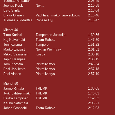
Tuomas Rintamäki
2:08:49
.
Joonas Koski
Nokia
2:10:58
.
Eero Siirilä
2:13:04
.
Erkka Ojanen
Vauhtisammakon juoksukoulu
2:16:46
.
Tuomas Yli-Marttila
Ponsse Oyj
2:16:47
Miehet 40
Timo Karinki
Tampereen Juoksijat
1:39:36
Kaj Koivumäki
Team Rahola
1:47:50
Toni Kuisma
Tampere
1:51:22
Marko Enqvist
Nokian Woima ry
2:01:51
Mikko Väänänen
Kosby
2:05:10
Tapio Haanpää
2:33:15
Tomi Korpela
Pintatiivistys
2:46:34
Pasi Järvilehto
Pintatiivistys
2:57:18
Pasi Alanen
Pintatiivistys
2:57:19
Miehet 50
Jarmo Rintala
TREMK
1:38:05
Jyrki Lähteenmäki
TREMK
1:46:03
Pekka Lampinen
TREMK
1:52:52
Kauko Satomäki
2:03:21
Johan Gröndahl
Team Rahola
2:12:03