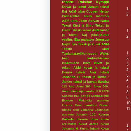
raportti
Raholan Kymppi
Kuvat ja teksti Juhani
teksti
1.
Kaj
A&M ultra
Cooper
Hetta-
2.
Pallas-Ylläs
anun maraton
A&M ultra 73km
Sorvan satku
Teksti Kirsi ja Simo
Teksti ja
kuvat: Unski
kuvat A&M
kuvat
1.
ja teksti Kaj
pikkujoulut
2.
vaellus
Eka maraton
Joensuu
Night run
Teksti ja kuvat A&M
Teksti: Mari
1.
Tuplamaraviikonloppu
Wales
2.
häät
karhunkierros
kuukauden kuva
kuvat ja
3.
teksti A&M
kuvat ja teksti
4.
Henna
teksti Anu
teksti
5.
Johanna H.
teksti ja kuvat :
6.
Jarkko
teksti ja kuvat: Sandra
7.
112
Anu
Anun 300.
Anun 500.
Anun toimitsijamaraton 6.6.2020
8.
Coastal trail series
Erämaaretki
8.
Exmoor
Finlandia maraton
10
Firenze
Gent marathon
Gower
11
Himos Trail
Johanna Lochness
maraton
Juhanin 100.
Keuruu
Kokkola ultrarun
Kuva tiimin
arkistosta
Kuvat Jarmo
Kuvat
1.
Johanna H.
Kuvat Juhani
Kuvat
2.