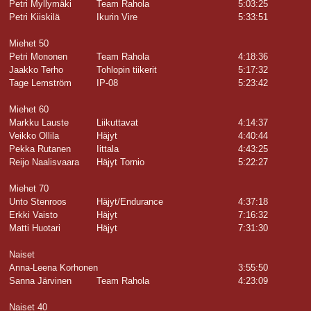
Petri Myllymäki
Team Rahola
5:03:25
Petri Kiiskilä
Ikurin Vire
5:33:51
Miehet 50
Petri Mononen
Team Rahola
4:18:36
Jaakko Terho
Tohlopin tiikerit
5:17:32
Tage Lemström
IP-08
5:23:42
Miehet 60
Markku Lauste
Liikuttavat
4:14:37
Veikko Ollila
Häjyt
4:40:44
Pekka Rutanen
Iittala
4:43:25
Reijo Naalisvaara
Häjyt Tornio
5:22:27
Miehet 70
Unto Stenroos
Häjyt/Endurance
4:37:18
Erkki Vaisto
Häjyt
7:16:32
Matti Huotari
Häjyt
7:31:30
Naiset
Anna-Leena Korhonen
3:55:50
Sanna Järvinen
Team Rahola
4:23:09
Naiset 40