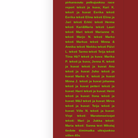
pirkansoutu
polkujuoksu
race
report
teksit ja kuva; Kari K.
teksit ja kuvat Eerika
teksti
Eerika
teksti Elina
teksti Elina ja
Jari
teksti Erkki
teksti Henna
teksti Kari&Maria
teksti Lauri
teksti Mari
teksti Marianne H.
teksti Marjo N.
teksti Marko
teksti Markus
teksti Minna &
Annika
teksti Niekku
teksti Päivi
L.
teksti Tarmo
teksti Teija
teksti
Tiina Hä?
teksti ja kuva: Marika
P.
teksti ja kuva; Jenna K.
teksti
ja kuvat
teksti ja kuvat Anu
teksti ja kuvat Juho
teksti ja
kuvat Marko K.
teksti ja kuvat
Minna J.
teksti ja kuvat johanna
teksti ja kuvat petteri
teksti ja
kuvat: Harri
teksti ja kuvat: Heini
teksti ja kuvat: Ilona
teksti ja
kuvat: M&J
teksti ja kuvat: Mirva
teksti ja kuvat: Teija
teksti ja
kuvat: Ville N.
teksti ja kuvat:
Virpi
teksti: Maratonseisojat
teksti: Mari ja Jukka
teksti:
Maria
teksti: Sanna
text Mikolaj
tiedote
tiimimatka
ultrajuoksu
villen 40v.