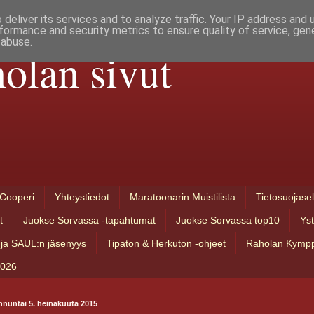
deliver its services and to analyze traffic. Your IP address and
formance and security metrics to ensure quality of service, ge
 abuse.
olan sivut
Cooperi
Yhteystiedot
Maratoonarin Muistilista
Tietosuojase
t
Juokse Sorvassa -tapahtumat
Juokse Sorvassa top10
Ys
ja SAUL:n jäsenyys
Tipaton & Herkuton -ohjeet
Raholan Kympp
2026
nnuntai 5. heinäkuuta 2015