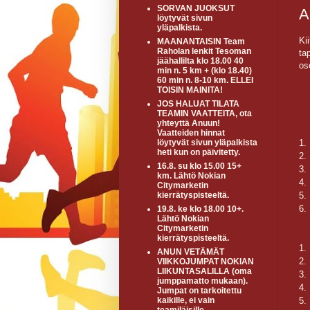
SORVAN JUOKSUT
A
löytyvät sivun
yläpalkista.
Ki
MAANANTAISIN Team
Raholan lenkit Tesoman
ta
jäähallilta klo 18.00 40
os
min n. 5 km + (klo 18.40)
60 min n. 8-10 km. ELLEI
TOISIN MAINITA!
JOS HALUAT TILATA
TEAMIN VAATTEITA, ota
yhteyttä Anuun!
Vaatteiden hinnat
1.
löytyvät sivun yläpalkista
heti kun on päivitetty.
2.
16.8. su klo 15.00 15+
3.
km. Lähtö Nokian
4.
Citymarketin
5.
kierrätyspisteeltä.
6.
19.8. ke klo 18.00 10+.
Lähtö Nokian
Citymarketin
kierrätyspisteeltä.
1.
ANUN VETÄMÄT
2.
VIIKKOJUMPAT NOKIAN
LIIKUNTASALILLA (oma
3.
jumppamatto mukaan).
4.
Jumpat on tarkoitettu
5.
kaikille, ei vain