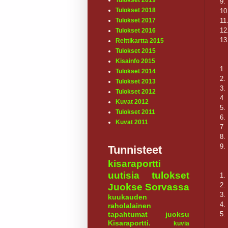
Tulokset 2019
9.
Tulokset 2018
10
11
Tulokset 2017
12
Tulokset 2016
13
Reittikartta 2015
Tulokset 2015
Kisainfo 2015
1.
Tulokset 2014
2.
Tulokset 2013
3.
Tulokset 2012
4.
Kuvat 2012
5.
Tulokset 2011
6.
Kuvat 2011
7.
8.
9.
Tunnisteet
kisaraportti
uutisia
tulokset
1.
2.
Juokse Sorvassa
3.
kuukauden
4.
raholalainen
5.
tapahtumat
juoksu
Kisaraportti.
kuvia