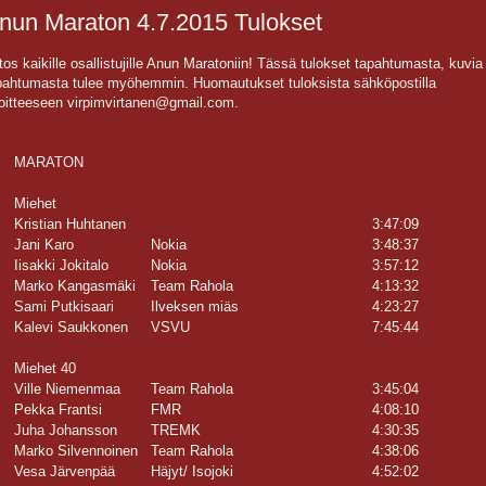
nun Maraton 4.7.2015 Tulokset
itos kaikille osallistujille Anun Maratoniin! Tässä tulokset tapahtumasta, kuvia
pahtumasta tulee myöhemmin. Huomautukset tuloksista sähköpostilla
oitteeseen virpimvirtanen@gmail.com.
MARATON
Miehet
Kristian Huhtanen
3:47:09
Jani Karo
Nokia
3:48:37
Iisakki Jokitalo
Nokia
3:57:12
Marko Kangasmäki
Team Rahola
4:13:32
Sami Putkisaari
Ilveksen miäs
4:23:27
Kalevi Saukkonen
VSVU
7:45:44
Miehet 40
Ville Niemenmaa
Team Rahola
3:45:04
Pekka Frantsi
FMR
4:08:10
Juha Johansson
TREMK
4:30:35
Marko Silvennoinen
Team Rahola
4:38:06
Vesa Järvenpää
Häjyt/ Isojoki
4:52:02