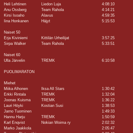
Heli Lehtinen
Liedon Luja
4:08:10
Anu Ossberg
Team Rahola
4:14:21
Kirsi Isoaho
Alavus
4:59:35
Iina Honkanen
Häjyt
5:15:53
Naiset 50
Erja Kiviniemi
Kittilän Urheilijat
3:57:25
Sirpa Walker
Team Rahola
5:33:51
Naiset 60
Ulla Järvelin
TREMK
6:10:58
PUOLIMARATON
Miehet
Miika Alhonen
Iksa All Stars
1:30:42
Erkki Rintala
TREMK
1:32:04
Joonas Kuisma
TREMK
1:36:22
Lauri Höyki
Kostian Susi
1:38:53
Jarno Tuominen
1:49:33
Hannu Harju
TREMK
1:50:59
Karl Enqvist
Nokian Woima ry
2:02:32
Marko Jaakkola
2:05:47