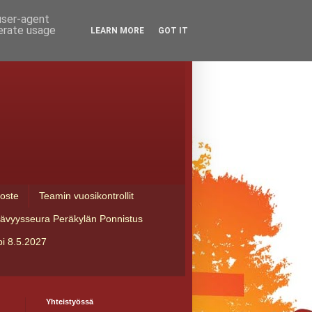
 user-agent
nerate usage
LEARN MORE
GOT IT
loste
Teamin vuosikontrollit
tävyysseura Peräkylän Ponnistus
i 8.5.2027
Yhteistyössä