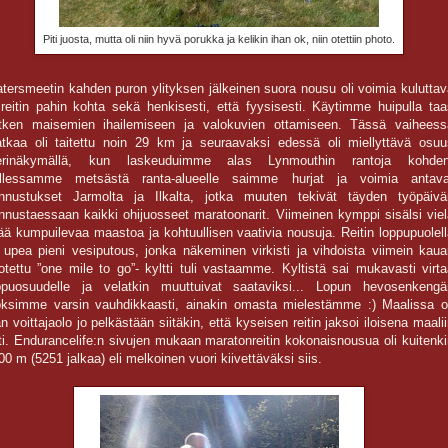
Piti juosta, mutta oli niin hyvä porukka ja kelikin ihan ok, niin otettiin photo.
tersmeetin kahden puron ylityksen jälkeinen suora nousu oli voimia kuluttav
 reitin pahin kohta sekä henkisesti, että fyysisesti. Käytimme huipulla taa
tken maisemien ihailemiseen ja valokuvien ottamiseen. Tässä vaiheess
tkaa oli taitettu noin 29 km ja seuraavaksi edessä oli miellyttävä osuu
rinäkymällä, kun laskeuduimme alas Lynmouthin rantoja kohden
llessamme metsästä ranta-alueelle saimme hurjat ja voimia antava
nnustukset Jarmolta ja Ilkalta, jotka muuten tekivät täyden työpäivä
nnustaessaan kaikki ohijuosseet maratoonarit. Viimeinen kymppi sisälsi viel
sää kumpuilevaa maastoa ja kohtuullisen vaativia nousuja. Reitin loppupuolel
i upea pieni vesiputous, jonka näkeminen virkisti ja vihdoista viimein kaua
otettu ”one mile to go”- kyltti tuli vastaamme. Kyltistä sai mukavasti virt
ppuosuudelle ja velatkin muuttuivat saataviksi... Lopun hevosenkengä
oksimme varsin vauhdikkaasti, ainakin omasta mielestämme :) Maalissa ol
an voittajaolo jo pelkästään siitäkin, että kyseisen reitin jaksoi iloisena maali
ti. Endurancelife:n sivujen mukaan maratonreitin kokonaisnousua oli kuitenk
00 m (5251 jalkaa) eli melkoinen vuori kiivettäväksi siis.