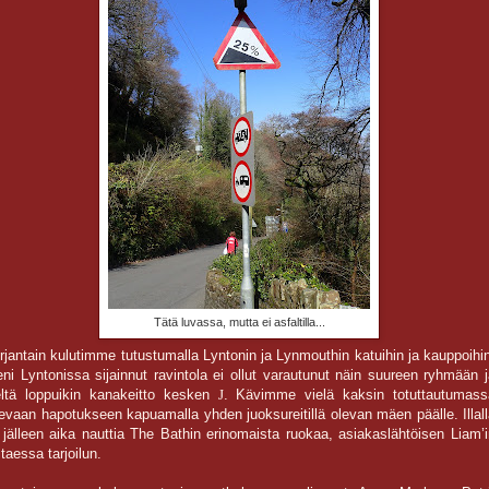
Tätä luvassa, mutta ei asfaltilla...
rjantain kulutimme tutustumalla Lyntonin ja Lynmouthin katuihin ja kauppoihi
eni Lyntonissa sijainnut ravintola ei ollut varautunut näin suureen ryhmään 
eltä loppuikin kanakeitto kesken
J
. Kävimme vielä kaksin totuttautumass
levaan hapotukseen kapuamalla yhden juoksureitillä olevan mäen päälle. Illal
i jälleen aika nauttia The Bathin erinomaista ruokaa, asiakaslähtöisen Liam’
itaessa tarjoilun.