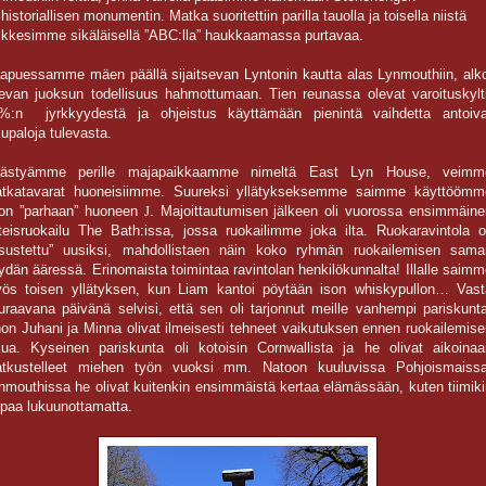
ihistoriallisen monumentin. Matka suoritettiin parilla tauolla ja toisella niistä
ikkesimme sikäläisellä ”ABC:lla” haukkaamassa purtavaa.
apuessamme mäen päällä sijaitsevan Lyntonin kautta alas Lynmouthiin, alko
levan juoksun todellisuus hahmottumaan. Tien reunassa olevat varoituskylti
%:n jyrkkyydestä ja ohjeistus käyttämään pienintä vaihdetta antoiva
kupaloja tulevasta.
ästyämme perille majapaikkaamme nimeltä East Lyn House, veimm
tkatavarat huoneisiimme. Suureksi yllätykseksemme saimme käyttöömm
lon ”parhaan” huoneen
J
. Majoittautumisen jälkeen oli vuorossa ensimmäine
teisruokailu The Bath:issa, jossa ruokailimme joka ilta. Ruokaravintola ol
isustettu” uusiksi, mahdollistaen näin koko ryhmän ruokailemisen sama
ydän ääressä. Erinomaista toimintaa ravintolan henkilökunnalta! Illalle saim
ös toisen yllätyksen, kun Liam kantoi pöytään ison whiskypullon… Vast
uraavana päivänä selvisi, että sen oli tarjonnut meille vanhempi pariskunta
hon Juhani ja Minna olivat ilmeisesti tehneet vaikutuksen ennen ruokailemis
kua. Kyseinen pariskunta oli kotoisin Cornwallista ja he olivat aikoinaa
tkustelleet miehen työn vuoksi mm. Natoon kuuluvissa Pohjoismaissa
nmouthissa he olivat kuitenkin ensimmäistä kertaa elämässään, kuten tiimiki
rpaa lukuunottamatta.