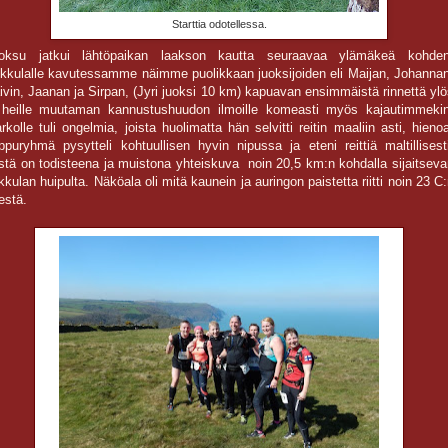
Starttia odotellessa.
oksu jatkui lähtöpaikan laakson kautta seuraavaa ylämäkeä kohden
kkulalle kavutessamme näimme puolikkaan juoksijoiden eli Maijan, Johannan
ivin, Jaanan ja Sirpan, (Jyri juoksi 10 km) kapuavan ensimmäistä rinnettä yl
 heille muutaman kannustushuudon ilmoille komeasti myös kajautimmekin
rkolle tuli ongelmia, joista huolimatta hän selvitti reitin maaliin asti, hieno
ppuryhmä pysytteli kohtuullisen hyvin nipussa ja eteni reittiä maltillisest
stä on todisteena ja muistona yhteiskuva noin 20,5 km:n kohdalla sijaitseva
kkulan huipulta. Näköala oli mitä kaunein ja auringon paistetta riitti noin 23 C
estä.