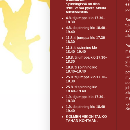
teamiläisille.
es
Spinningissä on tilaa
9:lle. Varaa pyörä Anulta
po
tekstiviestillä.
4.8. ti jumppa klo 17.30–
Sa
18.30
tu
4.8. ti spinning klo 18.40–
25
19.40
al
11.8. ti jumppa klo 17.30–
18.30
Pä
11.8. ti spinning klo
ma
18.40–19.40
ta
18.8. ti jumppa klo 17.30–
yh
18.30
”s
18.8. ti spinning klo
18.40–19.40
pö
my
25.8. ti jumppa klo 17.30–
18.30
se
25.8. ti spinning klo
jo
18.40–19.40
al
1.9. ti jumppa klo 17.30–
ma
18.30
Ly
1.9. ti spinning klo 18.40–
Si
19.40
KOLMEN VIIKON TAUKO
TÄHÄN KOHTAAN.