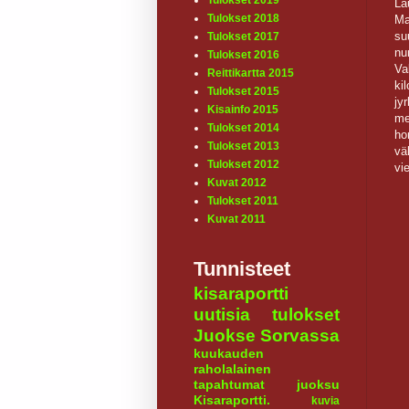
Tulokset 2019
La
Tulokset 2018
Ma
su
Tulokset 2017
nu
Tulokset 2016
Va
Reittikartta 2015
ki
Tulokset 2015
jy
Kisainfo 2015
me
Tulokset 2014
ho
Tulokset 2013
vä
Tulokset 2012
vi
Kuvat 2012
Tulokset 2011
Kuvat 2011
Tunnisteet
kisaraportti
uutisia
tulokset
Juokse Sorvassa
kuukauden
raholalainen
tapahtumat
juoksu
Kisaraportti.
kuvia