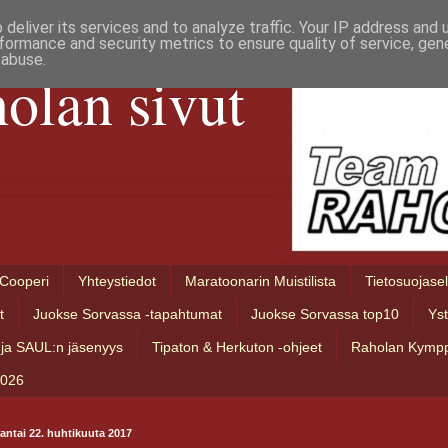
deliver its services and to analyze traffic. Your IP address and
formance and security metrics to ensure quality of service, ge
 abuse.
olan sivut
Cooperi
Yhteystiedot
Maratoonarin Muistilista
Tietosuojase
t
Juokse Sorvassa -tapahtumat
Juokse Sorvassa top10
Ys
ja SAUL:n jäsenyys
Tipaton & Herkuton -ohjeet
Raholan Kympp
2026
antai 22. huhtikuuta 2017