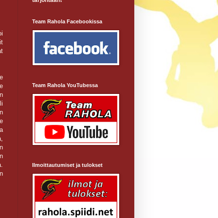
tarjontaan!
Team Rahola Facebookissa
i
t
t
e
e
Team Rahola YouTubessa
n
i
n
me
a
,
en
n
.
Ilmoittautumiset ja tulokset
n