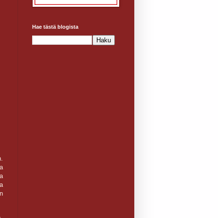
Hae tästä blogista
n.
ja
a
la
in