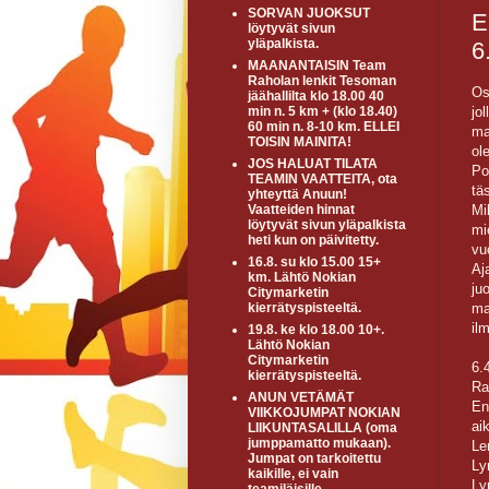
SORVAN JUOKSUT
E
löytyvät sivun
yläpalkista.
6
MAANANTAISIN Team
Raholan lenkit Tesoman
Os
jäähallilta klo 18.00 40
jo
min n. 5 km + (klo 18.40)
60 min n. 8-10 km. ELLEI
ma
TOISIN MAINITA!
ol
JOS HALUAT TILATA
Po
TEAMIN VAATTEITA, ota
tä
yhteyttä Anuun!
Mi
Vaatteiden hinnat
löytyvät sivun yläpalkista
mi
heti kun on päivitetty.
vu
16.8. su klo 15.00 15+
Aj
km. Lähtö Nokian
ju
Citymarketin
ma
kierrätyspisteeltä.
il
19.8. ke klo 18.00 10+.
Lähtö Nokian
Citymarketin
6.
kierrätyspisteeltä.
Ra
ANUN VETÄMÄT
En
VIIKKOJUMPAT NOKIAN
ai
LIIKUNTASALILLA (oma
jumppamatto mukaan).
Le
Jumpat on tarkoitettu
Ly
kaikille, ei vain
Ly