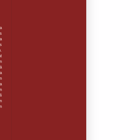
a
s
a
s
.
t
n
ä
la
n
aa
n
i
in
in