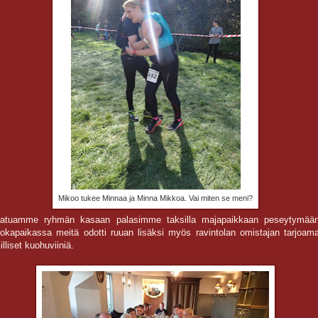
Mikoo tukee Minnaa ja Minna Mikkoa. Vai miten se meni?
atuamme ryhmän kasaan palasimme taksilla majapaikkaan peseytymään
okapaikassa meitä odotti ruuan lisäksi myös ravintolan omistajan tarjoama
illiset kuohuviiniä.