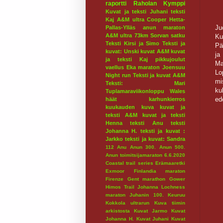
raportti
Raholan Kymppi
Kuvat ja teksti Juhani
teksti
Kaj
A&M ultra
Cooper
Hetta-
Ju
Pallas-Ylläs
anun maraton
A&M ultra 73km
Sorvan satku
Ku
Teksti Kirsi ja Simo
Teksti ja
Pä
kuvat: Unski
kuvat A&M
kuvat
ja
ja teksti Kaj
pikkujoulut
Ma
vaellus
Eka maraton
Joensuu
Lo
Night run
Teksti ja kuvat A&M
mi
Teksti: Mari
ku
Tuplamaraviikonloppu
Wales
ed
häät
karhunkierros
kuukauden kuva
kuvat ja
teksti A&M
kuvat ja teksti
Henna
teksti Anu
teksti
Johanna H.
teksti ja kuvat :
Jarkko
teksti ja kuvat: Sandra
112
Anu
Anun 300.
Anun 500.
Anun toimitsijamaraton 6.6.2020
Coastal trail series
Erämaaretki
Exmoor
Finlandia maraton
Firenze
Gent marathon
Gower
Himos Trail
Johanna Lochness
maraton
Juhanin 100.
Keuruu
Kokkola ultrarun
Kuva tiimin
arkistosta
Kuvat Jarmo
Kuvat
Johanna H.
Kuvat Juhani
Kuvat