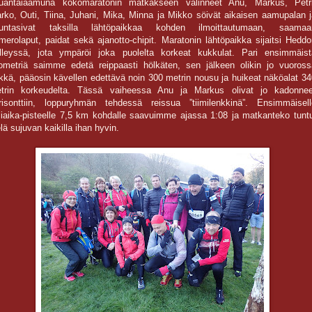
uantaiaamuna kokomaratonin matkakseen valinneet Anu, Markus, Petri
rko, Outi, Tiina, Juhani, Mika, Minna ja Mikko söivät aikaisen aamupalan j
untasivat taksilla lähtöpaikkaa kohden ilmoittautumaan, saamaa
merolaput, paidat sekä ajanotto-chipit. Maratonin lähtöpaikka sijaitsi Hedd
lleyssä, jota ympäröi joka puolelta korkeat kukkulat. Pari ensimmäist
lometriä saimme edetä reippaasti hölkäten, sen jälkeen olikin jo vuoross
rkkä, pääosin kävellen edettävä noin 300 metrin nousu ja huikeat näköalat 3
trin korkeudelta. Tässä vaiheessa Anu ja Markus olivat jo kadonnee
risonttiin, loppuryhmän tehdessä reissua ”tiimilenkkinä”. Ensimmäisell
liaika-pisteelle 7,5 km kohdalle saavuimme ajassa 1:08 ja matkanteko tuntu
elä sujuvan kaikilla ihan hyvin.