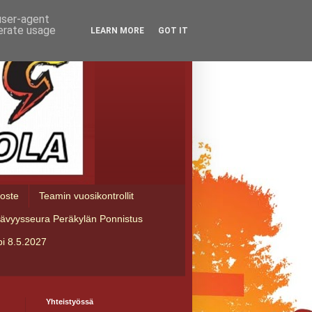
 user-agent
nerate usage
LEARN MORE
GOT IT
loste
Teamin vuosikontrollit
tävyysseura Peräkylän Ponnistus
i 8.5.2027
Yhteistyössä