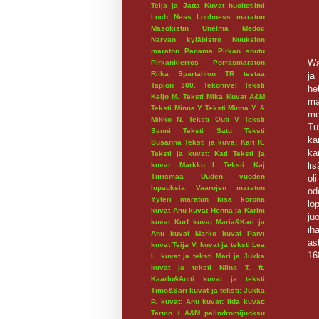
Teija ja Jatta
Kuvat huoltotiimi
Loch Ness
Lochness maraton
Masokistin Unelma
Medoc
Narvan kyläbistro
Nuuksion
maraton
Panama
Pirkan soutu
Wa
Pirkankierros
Porrasmaraton
Riika
Spartahlon
TR testaa
ja
Tapion 300.
Tekonivel
Teksti
he
Keijo M.
Teksti Mika Kuvat A&M
ma
Teksti Minna Y
Teksti Minna Y. &
me
Mikko N.
Teksti Outi V
Teksti
Tu
Sanni
Teksti Satu
Teksti
ka
Susanna
Teksti ja kuva; Kari K.
ka
Teksti ja kuvat: Kati
Teksti ja
li
kuvat: Markku I.
Teksti: Kaj
Tiirismaa
Uuden vuoden
ol
lupauksia
Vaarojen maraton
od
Yyteri maraton
kisa
korona
lo
kuvat Anu
kuvat Henna ja Karim
ju
kuvat Kurf
kuvat Maria&Kari ja
ih
Anu
kuvat Marko
kuvat Päivi
as
kuvat Teija V.
kuvat ja teksti Lea
16
L.
kuvat ja teksti Mari ja Jukka
kuvat ja teksti Niina T. ft.
Kaarlo&Antti
kuvat ja teksti
Timo&Sari
kuvat ja teksti: Jukka
P.
kuvat: Anu
kuvat: Iida
kuvat:
Tarmo + A&M
palindromijuoksu