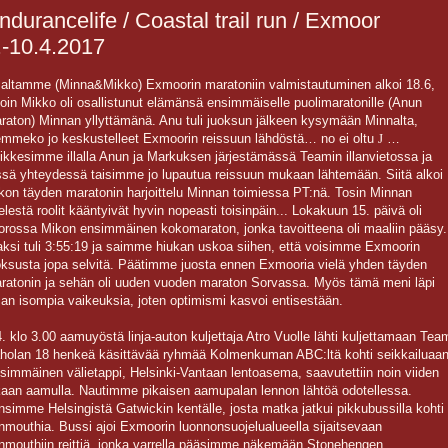
ndurancelife / Coastal trail run / Exmoor
.-10.4.2017
altamme (Minna&Mikko) Exmoorin maratoniin valmistautuminen alkoi 18.6,
lloin Mikko oli osallistunut elämänsä ensimmäiselle puolimaratonille (Anun
raton) Minnan yllyttämänä. Anu tuli juoksun jälkeen kysymään Minnalta,
emmeko jo keskustelleet Exmoorin reissuun lähdöstä… no ei oltu
J
…
ikkesimme illalla Anun ja Markuksen järjestämässä Teamin illanvietossa ja
ssä yhteydessä taisimme jo lupautua reissuun mukaan lähtemään. Siitä alkoi
kon täyden maratonin harjoittelu Minnan toimiessa PT:nä. Tosin Minnan
elestä roolit kääntyivät hyvin nopeasti toisinpäin... Lokakuun 15. päivä oli
orossa Mikon ensimmäinen kokomaraton, jonka tavoitteena oli maaliin pääsy.
aksi tuli 3:55:19 ja saimme hiukan uskoa siihen, että voisimme Exmoorin
oksusta jopa selvitä. Päätimme juosta ennen Exmooria vielä yhden täyden
ratonin ja sehän oli uuden vuoden maraton Sorvassa. Myös tämä meni läpi
man isompia vaikeuksia, joten optimismi kasvoi entisestään.
4. klo 3.00 aamuyöstä linja-auton kuljettaja Atro Vuolle lähti kuljettamaan Tea
holan 18 henkeä käsittävää ryhmää Kolmenkuman ABC:ltä kohti seikkailuaan
simmäinen välietappi, Helsinki-Vantaan lentoasema, saavutettiin noin viiden
kaan aamulla. Nautimme pikaisen aamupalan lennon lähtöä odotellessa.
nsimme Helsingistä Gatwickin kentälle, josta matka jatkui pikkubussilla kohti
nmouthia. Bussi ajoi Exmoorin luonnonsuojelualueella sijaitsevaan
nmouthiin reittiä, jonka varrella pääsimme näkemään Stonehengen