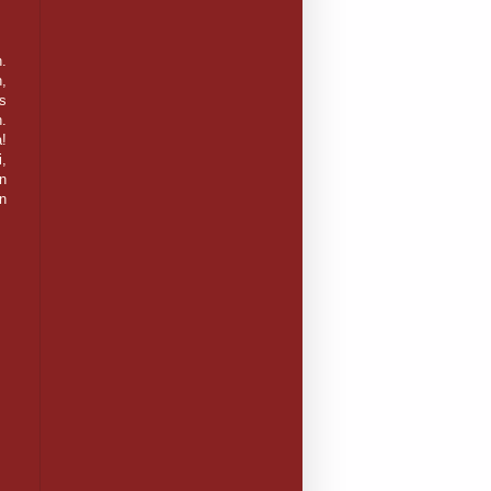
.
,
ös
.
a!
i,
n
:n