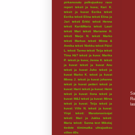
pirkansoutu
polkujuoksu
race
report
teksit ja kuva; Kari K.
teksit ja kuvat Eerika
teksti
Eerika
teksti Elina
teksti Elina ja
Jari
teksti Erkki
teksti Henna
teksti Kari&Maria
teksti Lauri
teksti Mari
teksti Marianne H.
teksti Marjo N.
teksti Marko
teksti Markus
teksti Minna &
Annika
teksti Niekku
teksti Päivi
L.
teksti Tarmo
teksti Teija
teksti
Tiina Hä?
teksti ja kuva: Marika
P.
teksti ja kuva; Jenna K.
teksti
ja kuvat
teksti ja kuvat Anu
teksti ja kuvat Juho
teksti ja
kuvat Marko K.
teksti ja kuvat
Minna J.
teksti ja kuvat johanna
teksti ja kuvat petteri
teksti ja
kuvat: Harri
teksti ja kuvat: Heini
Sa
teksti ja kuvat: Ilona
teksti ja
Ru
kuvat: M&J
teksti ja kuvat: Mirva
teksti ja kuvat: Teija
teksti ja
las
kuvat: Ville N.
teksti ja kuvat:
Virpi
teksti: Maratonseisojat
teksti: Mari ja Jukka
teksti:
Maria
teksti: Sanna
text Mikolaj
tiedote
tiimimatka
ultrajuoksu
villen 40v.