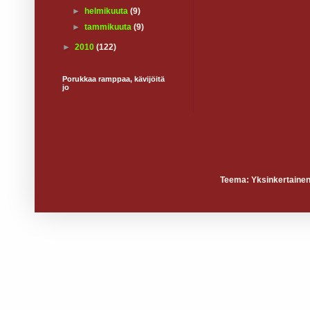
►
helmikuuta
(9)
►
tammikuuta
(9)
►
2010
(122)
Porukkaa ramppaa, kävijöitä
jo
Teema: Yksinkertainen