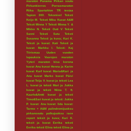
maraton
Panama
Pirkan soutu
Pirkankierros
Porrasmaraton
Riika
Spartahlon
TR testaa
Tapion 300.
Tekonivel
Teksti
Keijo M.
Teksti Mika Kuvat A&M
Teksti Minna Y
Teksti Minna Y. &
Mikko N.
Teksti Outi V
Teksti
Sanni
Teksti Satu
Teksti
Susanna
Teksti ja kuva; Kari K.
Teksti ja kuvat: Kati
Teksti ja
kuvat: Markku I.
Teksti: Kaj
Tiirismaa
Uuden vuoden
lupauksia
Vaarojen maraton
Yyteri maraton
kisa
korona
kuvat Anu
kuvat Henna ja Karim
kuvat Kurf
kuvat Maria&Kari ja
Anu
kuvat Marko
kuvat Päivi
kuvat Teija V.
kuvat ja teksti Lea
L.
kuvat ja teksti Mari ja Jukka
kuvat ja teksti Niina T. ft.
Kaarlo&Antti
kuvat ja teksti
Timo&Sari
kuvat ja teksti: Jukka
P.
kuvat: Anu
kuvat: Iida
kuvat:
Tarmo + A&M
palindromijuoksu
pirkansoutu
polkujuoksu
race
report
teksit ja kuva; Kari K.
teksit ja kuvat Eerika
teksti
Eerika
teksti Elina
teksti Elina ja