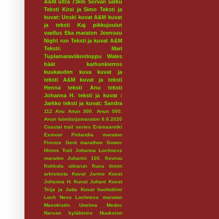
A&M ultra 73km
Sorvan satku
Teksti Kirsi ja Simo
Teksti ja
kuvat: Unski
kuvat A&M
kuvat
ja teksti Kaj
pikkujoulut
vaellus
Eka maraton
Joensuu
Night run
Teksti ja kuvat A&M
Teksti: Mari
Tuplamaraviikonloppu
Wales
häät
karhunkierros
kuukauden kuva
kuvat ja
teksti A&M
kuvat ja teksti
Henna
teksti Anu
teksti
Johanna H.
teksti ja kuvat :
Jarkko
teksti ja kuvat: Sandra
112
Anu
Anun 300.
Anun 500.
Anun toimitsijamaraton 6.6.2020
Coastal trail series
Erämaaretki
Exmoor
Finlandia maraton
Firenze
Gent marathon
Gower
Himos Trail
Johanna Lochness
maraton
Juhanin 100.
Keuruu
Kokkola ultrarun
Kuva tiimin
arkistosta
Kuvat Jarmo
Kuvat
Johanna H.
Kuvat Juhani
Kuvat
Teija ja Jatta
Kuvat huoltotiimi
Loch Ness
Lochness maraton
Masokistin Unelma
Medoc
Narvan kyläbistro
Nuuksion