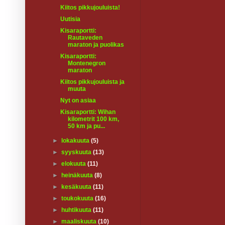
Kiitos pikkujouluista!
Uutisia
Kisaraportti:
Rautaveden
maraton ja puolikas
Kisaraportti:
Montenegron
maraton
Kiitos pikkujouluista ja
muuta
Nyt on asiaa
Kisaraportti: Wihan
kilometrit 100 km,
50 km ja pu...
►
lokakuuta
(5)
►
syyskuuta
(13)
►
elokuuta
(11)
►
heinäkuuta
(8)
►
kesäkuuta
(11)
►
toukokuuta
(16)
►
huhtikuuta
(11)
►
maaliskuuta
(10)