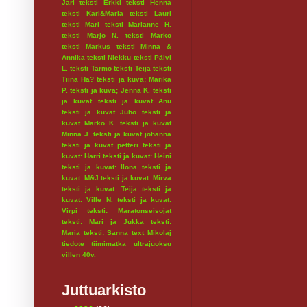
Jari
teksti Erkki
teksti Henna
teksti Kari&Maria
teksti Lauri
teksti Mari
teksti Marianne H.
teksti Marjo N.
teksti Marko
teksti Markus
teksti Minna &
Annika
teksti Niekku
teksti Päivi
L.
teksti Tarmo
teksti Teija
teksti
Tiina Hä?
teksti ja kuva: Marika
P.
teksti ja kuva; Jenna K.
teksti
ja kuvat
teksti ja kuvat Anu
teksti ja kuvat Juho
teksti ja
kuvat Marko K.
teksti ja kuvat
Minna J.
teksti ja kuvat johanna
teksti ja kuvat petteri
teksti ja
kuvat: Harri
teksti ja kuvat: Heini
teksti ja kuvat: Ilona
teksti ja
kuvat: M&J
teksti ja kuvat: Mirva
teksti ja kuvat: Teija
teksti ja
kuvat: Ville N.
teksti ja kuvat:
Virpi
teksti: Maratonseisojat
teksti: Mari ja Jukka
teksti:
Maria
teksti: Sanna
text Mikolaj
tiedote
tiimimatka
ultrajuoksu
villen 40v.
Juttuarkisto