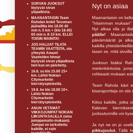
SORVAN JUOKSUT
Nyt on asiaa
löytyvät sivun
yläpalkista.
Maanantaisin on kello
MAANANTAISIN Team
Raholan lenkit Tesoman
"hitaimman mukaan" pe
jäähallilta klo 18.00 40
Nyt alkaa olla jo ill
min n. 5 km + (klo 18.40)
päälle!
Maanantailen
60 min n. 8-10 km. ELLEI
TOISIN MAINITA!
päivämäärät ja alka
JOS HALUAT TILATA
kaikilla yhteislenkei
TEAMIN VAATTEITA, ota
tasan se, mitä sivuilla
yhteyttä Anuun!
Vaatteiden hinnat
löytyvät sivun yläpalkista
Juoksun lisäksi Rah
heti kun on päivitetty.
mielenkiintoisia ju
16.8. su klo 15.00 15+
rohkeasti mukaan esim.
km. Lähtö Nokian
Citymarketin
kierrätyspisteeltä.
Team Rahola kävi ed
19.8. ke klo 18.00 10+.
kisaraportteja on siis 
Lähtö Nokian
Citymarketin
Kiitos kaikille, jotk
kierrätyspisteeltä.
Kalevan kierrokses
ANUN VETÄMÄT
VIIKKOJUMPAT NOKIAN
juoksutunnilla voi kyse
LIIKUNTASALILLA (oma
jumppamatto mukaan).
Ja nyt ne on jo ovell
Jumpat on tarkoitettu
kaikille, ei vain
pikkujoulut.
Tällä ke