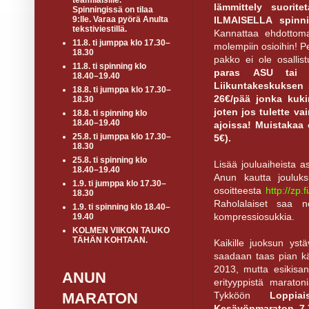
teamiläisille.
lämmittely suorit
Spinningissä on tilaa
ILMAISELLA spinnin
9:lle. Varaa pyörä Anulta
tekstiviestillä.
Kannattaa ehdottoma
11.8. ti jumppa klo 17.30–
molempiin osioihin! Pe
18.30
pakko ei ole osallistu
11.8. ti spinning klo
paras
ASU tai 
18.40–19.40
Liikuntakeskuksen 
18.8. ti jumppa klo 17.30–
26€/pää jonka kuki
18.30
joten jos tulette va
18.8. ti spinning klo
18.40–19.40
ajoissa! Muistakaa
25.8. ti jumppa klo 17.30–
5€).
18.30
25.8. ti spinning klo
Lisää jouluaiheista a
18.40–19.40
Anun kautta jouluksi
1.9. ti jumppa klo 17.30–
osoitteesta
http://zp.
18.30
Raholalaiset saa no
1.9. ti spinning klo 18.40–
kompressiosukkia.
19.40
KOLMEN VIIKON TAUKO
TÄHÄN KOHTAAN.
Kaikille juoksun yst
saadaan taas pian kä
2013, mutta esikisa
ANUN
erityyppistä marato
Tykköön
Loppia
MARATON
Kesäyönmaraton 7.7