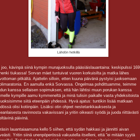
Lähdön hetkillä
 joo, kävinpä siinä kympin munajuoksulla pääsiäislauantaina: keskipulssi 169
 henki tiukassa! Sorvan mäet tuntuivat vuoren korkuisilta ja matka lähes
ivottoman pitkältä. Ajattelin silloin, etten kuuna päivänä pystyisi juoksemaan
olimaratonia. En aamulla enkä Sorvassa. Ongelmaa pohdittuamme, teimme
dun kanssa sellaisen sopimuksen, että hän lähtisi muun porukan kanssa
lmelle kympille aamu kymmeneltä ja minä tulisin paikalle vasta yhdeksitoista
 juoksisimme siitä eteenpäin yhdessä. Hyvä ajatus: tuntikin lisää matkaan
hdössä olisi kotiinpäin. Lisäksi otin ohjeet nestetankkauksesta ja
keanlaisesta ravinnosta vakavissani ja yritin oikeasti syödä ja juoda riittävästi
eltävinä päivinä.
räsin lauantaiaamuna kello 5 siihen, että sydän hakkasi ja jännitti aivan
rveästi. Yritin siinä unenpöperössä vakuutella itselleni, että ”ei mitään syytä