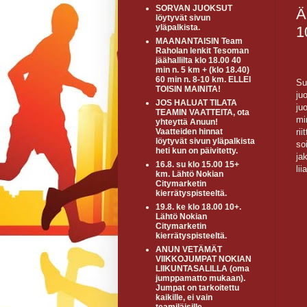
SORVAN JUOKSUT
Ä
löytyvät sivun
yläpalkista.
1
MAANANTAISIN Team
Raholan lenkit Tesoman
jäähallilta klo 18.00 40
min n. 5 km + (klo 18.40)
60 min n. 8-10 km. ELLEI
Su
TOISIN MAINITA!
ju
JOS HALUAT TILATA
ju
TEAMIN VAATTEITA, ota
mi
yhteyttä Anuun!
ri
Vaatteiden hinnat
löytyvät sivun yläpalkista
so
heti kun on päivitetty.
ja
16.8. su klo 15.00 15+
li
km. Lähtö Nokian
Citymarketin
kierrätyspisteeltä.
19.8. ke klo 18.00 10+.
Lähtö Nokian
Citymarketin
kierrätyspisteeltä.
ANUN VETÄMÄT
VIIKKOJUMPAT NOKIAN
LIIKUNTASALILLA (oma
jumppamatto mukaan).
Jumpat on tarkoitettu
kaikille, ei vain