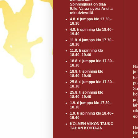
teamiläisille.
Spinningissä on tilaa
9:lle. Varaa pyörä Anulta
tekstiviestillä.
4.8. ti jumppa klo 17.30–
18.30
4.8. ti spinning klo 18.40–
19.40
11.8. ti jumppa klo 17.30–
18.30
11.8. ti spinning klo
18.40–19.40
18.8. ti jumppa klo 17.30–
18.30
No
18.8. ti spinning klo
ja
18.40–19.40
to
25.8. ti jumppa klo 17.30–
pu
18.30
Sa
25.8. ti spinning klo
ko
18.40–19.40
ja
1.9. ti jumppa klo 17.30–
lä
18.30
oi
1.9. ti spinning klo 18.40–
ed
19.40
KOLMEN VIIKON TAUKO
He
TÄHÄN KOHTAAN.
hi