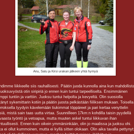
Anu, Satu ja Kirsi urakan jälkeen yhtä hymyä
hdimme liikkeelle siis rauhallisesti. Päätin juoda kunnolla aina kun mahdollist
 juoksuvyöstä otin siripiriä jo ennen kuin tuntui tarpeelliselta. Ensimmäinen
mppi tuntiin ja varttiin. Juoksu tuntui helpolta ja kevyeltä. Olin suosiolla
ttänyt sykemittarin kotiin ja päätin juosta pelkästään fiiliksen mukaan. Toisella
erroksella tyydyin kävelemään tiukimmat töppäreet ja pari kertaa venyttelin
isiä, mistä sain taas uutta virtaa. Suunnilleen 17km:n kohdilla taisin pyydellä
ivaasta työntö ja vetoapua, mutta muuten askel tuntui liikkuvan ihan
htuullisesti. Ennen kuin oikein ymmärsinkään, olin jo maalissa ja juoksu ohi.
ka ei ollut kummoinen, mutta ei kyllä sitten olokaan. Olin aika tavalla pettynyt