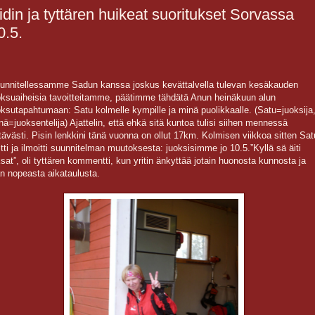
idin ja tyttären huikeat suoritukset Sorvassa
0.5.
unnitellessamme Sadun kanssa joskus kevättalvella tulevan kesäkauden
oksuaiheisia tavoitteitamme, päätimme tähdätä Anun heinäkuun alun
oksutapahtumaan: Satu kolmelle kympille ja minä puolikkaalle. (Satu=juoksija
nä=juoksentelija) Ajattelin, että ehkä sitä kuntoa tulisi siihen mennessä
ittävästi. Pisin lenkkini tänä vuonna on ollut 17km. Kolmisen viikkoa sitten Sat
itti ja ilmoitti suunnitelman muutoksesta: juoksisimme jo 10.5.”Kyllä sä äiti
ksat”, oli tyttären kommentti, kun yritin änkyttää jotain huonosta kunnosta ja
ian nopeasta aikataulusta.