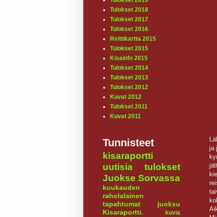
Tulokset 2019
Tulokset 2018
Tulokset 2017
Tulokset 2016
Reittikartta 2015
Tulokset 2015
Kisainfo 2015
Tulokset 2014
Tulokset 2013
Tulokset 2012
Kuvat 2012
Tulokset 2011
Kuvat 2011
Lä
Tunnisteet
ja
kisaraportti
ky
jä
uutisia
tulokset
ki
Juokse Sorvassa
re
kuukauden
ta
raholalainen
ko
tapahtumat
juoksu
Ai
Kisaraportti.
kuvia