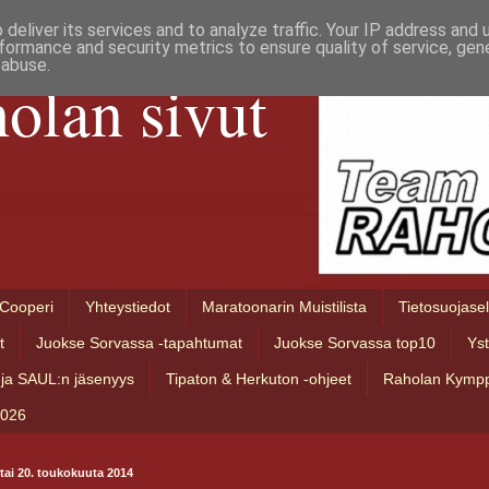
deliver its services and to analyze traffic. Your IP address and
formance and security metrics to ensure quality of service, ge
 abuse.
olan sivut
Cooperi
Yhteystiedot
Maratoonarin Muistilista
Tietosuojase
t
Juokse Sorvassa -tapahtumat
Juokse Sorvassa top10
Ys
ja SAUL:n jäsenyys
Tipaton & Herkuton -ohjeet
Raholan Kympp
2026
stai 20. toukokuuta 2014