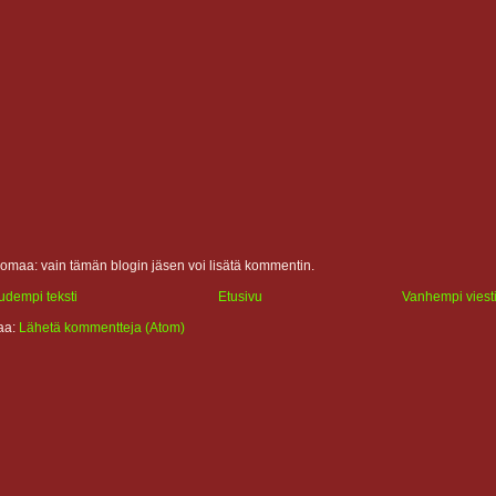
omaa: vain tämän blogin jäsen voi lisätä kommentin.
udempi teksti
Etusivu
Vanhempi viest
laa:
Lähetä kommentteja (Atom)