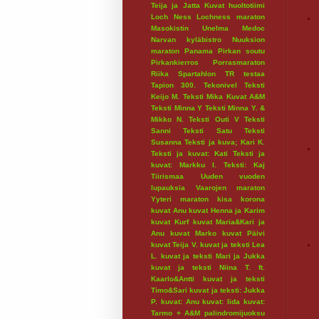
Teija ja Jatta
Kuvat huoltotiimi
Loch Ness
Lochness maraton
Masokistin Unelma
Medoc
Narvan kyläbistro
Nuuksion
maraton
Panama
Pirkan soutu
Pirkankierros
Porrasmaraton
Riika
Spartahlon
TR testaa
Tapion 300.
Tekonivel
Teksti
Keijo M.
Teksti Mika Kuvat A&M
Teksti Minna Y
Teksti Minna Y. &
Mikko N.
Teksti Outi V
Teksti
Sanni
Teksti Satu
Teksti
Susanna
Teksti ja kuva; Kari K.
Teksti ja kuvat: Kati
Teksti ja
kuvat: Markku I.
Teksti: Kaj
Tiirismaa
Uuden vuoden
lupauksia
Vaarojen maraton
Yyteri maraton
kisa
korona
kuvat Anu
kuvat Henna ja Karim
kuvat Kurf
kuvat Maria&Kari ja
Anu
kuvat Marko
kuvat Päivi
kuvat Teija V.
kuvat ja teksti Lea
L.
kuvat ja teksti Mari ja Jukka
kuvat ja teksti Niina T. ft.
Kaarlo&Antti
kuvat ja teksti
Timo&Sari
kuvat ja teksti: Jukka
P.
kuvat: Anu
kuvat: Iida
kuvat:
Tarmo + A&M
palindromijuoksu