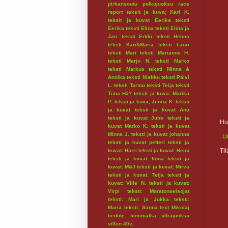
pirkansoutu
polkujuoksu
race
report
teksit ja kuva; Kari K.
teksit ja kuvat Eerika
teksti
Eerika
teksti Elina
teksti Elina ja
Jari
teksti Erkki
teksti Henna
teksti Kari&Maria
teksti Lauri
teksti Mari
teksti Marianne H.
teksti Marjo N.
teksti Marko
teksti Markus
teksti Minna &
Annika
teksti Niekku
teksti Päivi
L.
teksti Tarmo
teksti Teija
teksti
Tiina Hä?
teksti ja kuva: Marika
P.
teksti ja kuva; Jenna K.
teksti
ja kuvat
teksti ja kuvat Anu
teksti ja kuvat Juho
teksti ja
Hu
kuvat Marko K.
teksti ja kuvat
Minna J.
teksti ja kuvat johanna
U
teksti ja kuvat petteri
teksti ja
Ti
kuvat: Harri
teksti ja kuvat: Heini
teksti ja kuvat: Ilona
teksti ja
kuvat: M&J
teksti ja kuvat: Mirva
teksti ja kuvat: Teija
teksti ja
kuvat: Ville N.
teksti ja kuvat:
Virpi
teksti: Maratonseisojat
teksti: Mari ja Jukka
teksti:
Maria
teksti: Sanna
text Mikolaj
tiedote
tiimimatka
ultrajuoksu
villen 40v.