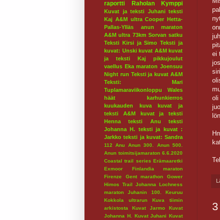
Mi
raportti
Raholan Kymppi
pa
Kuvat ja teksti Juhani
teksti
ny
Kaj
A&M ultra
Cooper
Hetta-
on
Pallas-Ylläs
anun maraton
A&M ultra 73km
Sorvan satku
ju
Teksti Kirsi ja Simo
Teksti ja
pi
kuvat: Unski
kuvat A&M
kuvat
ei
ja teksti Kaj
pikkujoulut
jo
vaellus
Eka maraton
Joensuu
sir
Night run
Teksti ja kuvat A&M
ol
Teksti: Mari
mu
Tuplamaraviikonloppu
Wales
ol
häät
karhunkierros
kuukauden kuva
kuvat ja
ju
teksti A&M
kuvat ja teksti
lö
Henna
teksti Anu
teksti
Johanna H.
teksti ja kuvat :
Hm
Jarkko
teksti ja kuvat: Sandra
ka
112
Anu
Anun 300.
Anun 500.
Anun toimitsijamaraton 6.6.2020
Te
Coastal trail series
Erämaaretki
Exmoor
Finlandia maraton
Firenze
Gent marathon
Gower
L
Himos Trail
Johanna Lochness
maraton
Juhanin 100.
Keuruu
Kokkola ultrarun
Kuva tiimin
3
arkistosta
Kuvat Jarmo
Kuvat
Johanna H.
Kuvat Juhani
Kuvat