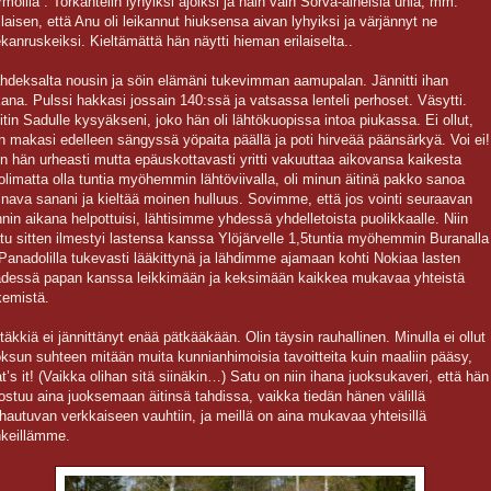
rmoilla”. Torkahtelin lyhyiksi ajoiksi ja näin vain Sorva-aiheisia unia, mm.
llaisen, että Anu oli leikannut hiuksensa aivan lyhyiksi ja värjännyt ne
ekanruskeiksi. Kieltämättä hän näytti hieman erilaiselta..
hdeksalta nousin ja söin elämäni tukevimman aamupalan. Jännitti ihan
kana. Pulssi hakkasi jossain 140:ssä ja vatsassa lenteli perhoset. Väsytti.
itin Sadulle kysyäkseni, joko hän oli lähtökuopissa intoa piukassa. Ei ollut,
n makasi edelleen sängyssä yöpaita päällä ja poti hirveää päänsärkyä. Voi ei!
n hän urheasti mutta epäuskottavasti yritti vakuuttaa aikovansa kaikesta
olimatta olla tuntia myöhemmin lähtöviivalla, oli minun äitinä pakko sanoa
inava sanani ja kieltää moinen hulluus. Sovimme, että jos vointi seuraavan
nnin aikana helpottuisi, lähtisimme yhdessä yhdelletoista puolikkaalle. Niin
tu sitten ilmestyi lastensa kanssa Ylöjärvelle 1,5tuntia myöhemmin Buranalla
 Panadolilla tukevasti lääkittynä ja lähdimme ajamaan kohti Nokiaa lasten
ädessä papan kanssa leikkimään ja keksimään kaikkea mukavaa yhteistä
kemistä.
täkkiä ei jännittänyt enää pätkääkään. Olin täysin rauhallinen. Minulla ei ollut
oksun suhteen mitään muita kunnianhimoisia tavoitteita kuin maaliin pääsy,
at’s it! (Vaikka olihan sitä siinäkin…) Satu on niin ihana juoksukaveri, että hän
ostuu aina juoksemaan äitinsä tahdissa, vaikka tiedän hänen välillä
rhautuvan verkkaiseen vauhtiin, ja meillä on aina mukavaa yhteisillä
nkeillämme.