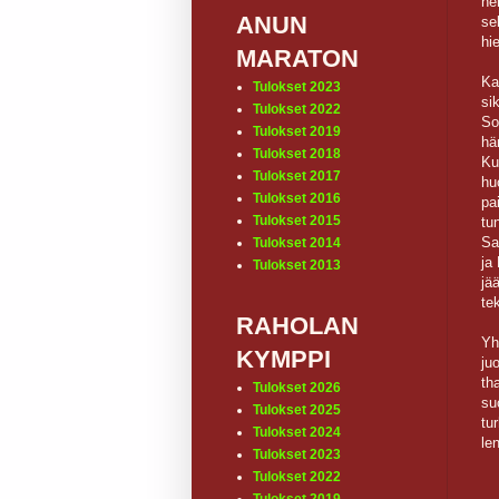
he
ANUN
se
hi
MARATON
Ka
Tulokset 2023
si
Tulokset 2022
So
Tulokset 2019
hä
Tulokset 2018
Ku
Tulokset 2017
hu
Tulokset 2016
pa
Tulokset 2015
tu
Sa
Tulokset 2014
ja
Tulokset 2013
jä
te
RAHOLAN
Yh
KYMPPI
ju
th
Tulokset 2026
su
Tulokset 2025
tu
Tulokset 2024
le
Tulokset 2023
Tulokset 2022