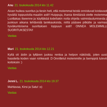
Anu
21. toukokuuta 2014 klo 11.42
Aivan huikea suoritus ja tiesin heti, että molemmat teistä onnistuvat loistavast
hyvällä loppuololla maaliin asti!! Huippuja, ihania tiimiläisiä olette molemma
Luottakaa itseenne ja käyttäkää todellakin noita ohjeita valmistautumisesta 
juoksun aikana tehtävistä tankkauksista, niillä pääsee pitkälle ja varmas
hyväkuntoisena suorituksen loppuun asti!! ONNEA MOLEMMILL
SUORITUKSESTA!!
Vastaa
Mari
21. toukokuuta 2014 klo 12.21
Kyllä oli äidin ja tyttären juoksu rentoa ja helpon näköistä, joten uus
haasteita koden vaan rohkeasti :D Onnittelut molemmille ja tsemppiä tulevi
koitoksiin :)
Vastaa
Jenni L.
21. toukokuuta 2014 klo 19.37
Mahtavaa, Kirsi ja Satu! :o)
Vastaa