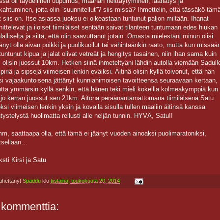
ssä oli täydellinen uupumus, maahan heittäytyminen, läähätys ja
kahtuminen, joita olin ”suunnitellut”? siis missä? Ihmettelin, että tässäkö täm
t siis on. Itse asiassa juoksu ei oikeastaan tuntunut paljon miltään. Ihanat
nittelevat ja iloiset tiimiläiset sentään saivat tilanteen tuntumaan edes hiukan
hlalliselta ja siltä, että olin saavuttanut jotain. Omasta mielestäni minun olisi
tänyt olla aivan poikki ja puolikuollut tai vähintäänkin raato, mutta kun missää
 tuntunut kipua ja jalat olivat vetreät ja hengitys tasainen, niin ihan sama kuin
s olisin juossut 10km. Hetken siinä ihmeteltyäni lähdin autolla viemään Sadull
ipiriä ja sipsejä viimeisen lenkin eväiksi. Äitinä olisin kyllä toivonut, että hän
isi vajaakuntoisena jättänyt kunniahimoisen tavoitteensa seuraavaan kertaan,
tta ymmärsin kyllä senkin, että hänen teki mieli kokeilla kolmeakymppiä kun
i jo kerran juossut sen 21km. Aitona peräänantamattomana tiimiläisenä Satu
oksi viimeisen lenkin yksin ja kovalla sisulla tullen maaliin äitinsä kanssa
ntystelystä huolimatta reilusti alle neljän tunnin. HYVÄ, Satu!!
m, saattaapa olla, että tämä ei jäänyt vuoden ainoaksi puolimaratoniksi,
tsellaan…
ksti Kirsi ja Satu
ähettänyt
Spaddu
klo
tiistaina, toukokuuta 20, 2014
 kommenttia: