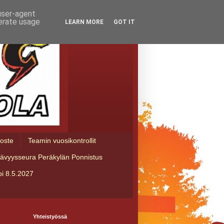
 user-agent
nerate usage
LEARN MORE
GOT IT
loste
Teamin vuosikontrollit
tävyysseura Peräkylän Ponnistus
i 8.5.2027
Yhteistyössä