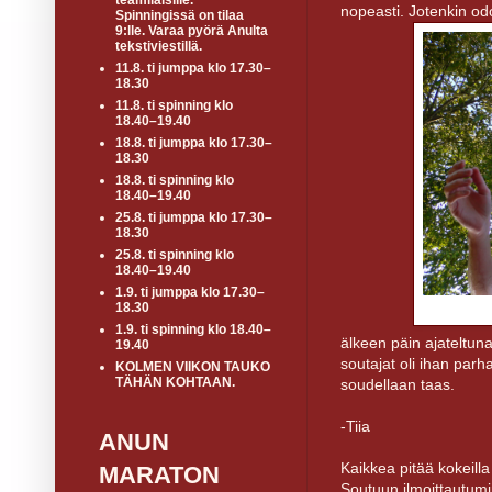
teamiläisille.
nopeasti. Jotenkin odot
Spinningissä on tilaa
9:lle. Varaa pyörä Anulta
tekstiviestillä.
11.8. ti jumppa klo 17.30–
18.30
11.8. ti spinning klo
18.40–19.40
18.8. ti jumppa klo 17.30–
18.30
18.8. ti spinning klo
18.40–19.40
25.8. ti jumppa klo 17.30–
18.30
25.8. ti spinning klo
18.40–19.40
1.9. ti jumppa klo 17.30–
18.30
1.9. ti spinning klo 18.40–
älkeen päin ajateltuna
19.40
soutajat oli ihan parh
KOLMEN VIIKON TAUKO
TÄHÄN KOHTAAN.
soudellaan taas.
-Tiia
ANUN
Kaikkea pitää kokeilla
MARATON
Soutuun ilmoittautumin