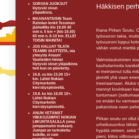
SORVAN JUOKSUT
Häkkisen perh
löytyvät sivun
yläpalkista.
MAANANTAISIN Team
Raholan lenkit Tesoman
jäähallilta klo 18.00 40
Ihana Pirkan Soutu. O
min n. 5 km + (klo 18.40)
työvuoron takia, mutta 
60 min n. 8-10 km. ELLEI
TOISIN MAINITA!
työvuoroni loppui kolme
JOS HALUAT TILATA
vähän voinut miettiä
TEAMIN VAATTEITA, ota
yhteyttä Anuun!
Valmistautuminen soutu
Vaatteiden hinnat
löytyvät sivun yläpalkista
kauhutarinoita lueskel
heti kun on päivitetty.
ei meinannut tulla mi
16.8. su klo 15.00 15+
jännitti yhä vaan ene
km. Lähtö Nokian
treenaamaan. Aluksi sou
Citymarketin
kierrätyspisteeltä.
mennyt kovinkaan kaua
19.8. ke klo 18.00 10+.
tuntumaan (sattumaan), 
Lähtö Nokian
oo enään ku varmaan 3
Citymarketin
pakaroissa vaan pahe
kierrätyspisteeltä.
ANUN VETÄMÄT
VIIKKOJUMPAT NOKIAN
Pirkan soutu on ollut i
LIIKUNTASALILLA (oma
urheilusuoritus tähän
jumppamatto mukaan).
hypätä veteen, sekä ”i
Jumpat on tarkoitettu
kaikille, ei vain
pieni, kiitos viiltosuo