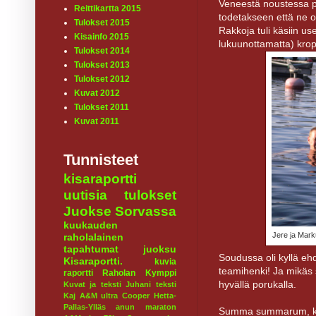
Veneestä noustessa pit
Reittikartta 2015
todetakseen että ne o
Tulokset 2015
Rakkoja tuli käsiin us
Kisainfo 2015
lukuunottamatta) kropa
Tulokset 2014
Tulokset 2013
Tulokset 2012
Kuvat 2012
Tulokset 2011
Kuvat 2011
Tunnisteet
kisaraportti
uutisia
tulokset
Juokse Sorvassa
kuukauden
Jere ja Mark
raholalainen
tapahtumat
juoksu
Soudussa oli kyllä e
Kisaraportti.
kuvia
teamihenki! Ja mikäs
raportti
Raholan Kymppi
hyvällä porukalla.
Kuvat ja teksti Juhani
teksti
Kaj
A&M ultra
Cooper
Hetta-
Pallas-Ylläs
anun maraton
Summa summarum, kaik