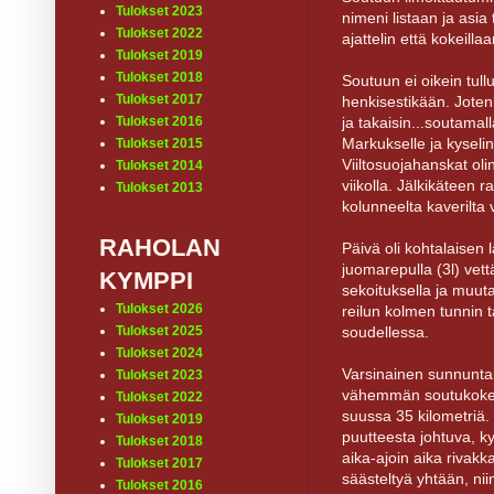
Tulokset 2023
nimeni listaan ja asia 
Tulokset 2022
ajattelin että kokeillaa
Tulokset 2019
Tulokset 2018
Soutuun ei oikein tul
Tulokset 2017
henkisestikään. Jotenk
Tulokset 2016
ja takaisin...soutamal
Markukselle ja kyselin
Tulokset 2015
Viiltosuojahanskat ol
Tulokset 2014
viikolla. Jälkikäteen 
Tulokset 2013
kolunneelta kaverilta 
RAHOLAN
Päivä oli kohtalaise
juomarepulla (3l) vett
KYMPPI
sekoituksella ja muutam
Tulokset 2026
reilun kolmen tunnin ta
Tulokset 2025
soudellessa.
Tulokset 2024
Varsinainen sunnunta
Tulokset 2023
vähemmän soutukokem
Tulokset 2022
suussa 35 kilometriä.
Tulokset 2019
puutteesta johtuva, k
Tulokset 2018
aika-ajoin aika rivakka
Tulokset 2017
säästeltyä yhtään, nii
Tulokset 2016