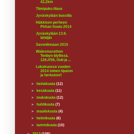
42,2km
Tiimipuku tilaus
Jyväskylään bussilla
Häkkisen perheen
Pirkan Soutu 2014
Jyväskylään 13.9.
lähtijät
Savonlinnaan 2015
Walesmarathon
Tenbyn idyllissä.
126./#56, Outi ja ...
Lokakuussa vuoden
2014 toinen tipaton
ja herkuton!!
►
heinäkuuta
(12)
►
kesäkuuta
(11)
►
toukokuuta
(12)
►
huhtikuuta
(7)
►
maaliskuuta
(4)
►
helmikuuta
(6)
►
tammikuuta
(10)
►
2013
(106)