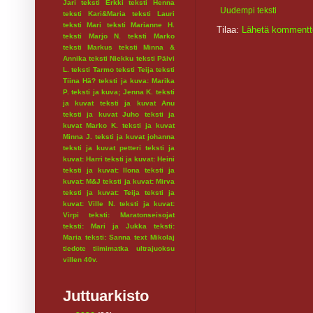
Jari
teksti Erkki
teksti Henna
Uudempi teksti
teksti Kari&Maria
teksti Lauri
teksti Mari
teksti Marianne H.
Tilaa:
Lähetä kommentt
teksti Marjo N.
teksti Marko
teksti Markus
teksti Minna &
Annika
teksti Niekku
teksti Päivi
L.
teksti Tarmo
teksti Teija
teksti
Tiina Hä?
teksti ja kuva: Marika
P.
teksti ja kuva; Jenna K.
teksti
ja kuvat
teksti ja kuvat Anu
teksti ja kuvat Juho
teksti ja
kuvat Marko K.
teksti ja kuvat
Minna J.
teksti ja kuvat johanna
teksti ja kuvat petteri
teksti ja
kuvat: Harri
teksti ja kuvat: Heini
teksti ja kuvat: Ilona
teksti ja
kuvat: M&J
teksti ja kuvat: Mirva
teksti ja kuvat: Teija
teksti ja
kuvat: Ville N.
teksti ja kuvat:
Virpi
teksti: Maratonseisojat
teksti: Mari ja Jukka
teksti:
Maria
teksti: Sanna
text Mikolaj
tiedote
tiimimatka
ultrajuoksu
villen 40v.
Juttuarkisto