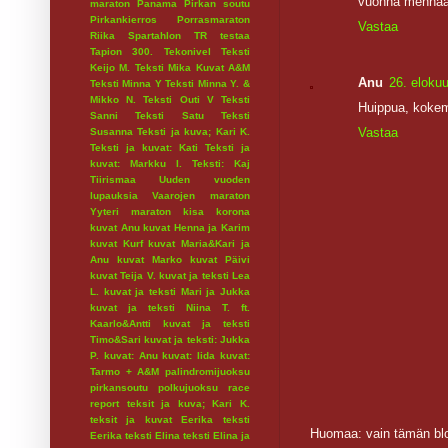
vuonna mennään
maraton
Panama
Pirkan soutu
Pirkankierros
Porrasmaraton
Vastaa
Riika
Spartahlon
TR testaa
Tapion 300.
Tekonivel
Teksti
Keijo M.
Teksti Mika Kuvat A&M
Anu
26. eloku
Teksti Minna Y
Teksti Minna Y. &
Mikko N.
Teksti Outi V
Teksti
Huippua, kokemu
Sanni
Teksti Satu
Teksti
Vastaa
Susanna
Teksti ja kuva; Kari K.
Teksti ja kuvat: Kati
Teksti ja
kuvat: Markku I.
Teksti: Kaj
Tiirismaa
Uuden vuoden
lupauksia
Vaarojen maraton
Yyteri maraton
kisa
korona
kuvat Anu
kuvat Henna ja Karim
kuvat Kurf
kuvat Maria&Kari ja
Anu
kuvat Marko
kuvat Päivi
kuvat Teija V.
kuvat ja teksti Lea
L.
kuvat ja teksti Mari ja Jukka
kuvat ja teksti Niina T. ft.
Kaarlo&Antti
kuvat ja teksti
Timo&Sari
kuvat ja teksti: Jukka
P.
kuvat: Anu
kuvat: Iida
kuvat:
Tarmo + A&M
palindromijuoksu
pirkansoutu
polkujuoksu
race
report
teksit ja kuva; Kari K.
teksit ja kuvat Eerika
teksti
Huomaa: vain tämän blo
Eerika
teksti Elina
teksti Elina ja