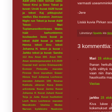
A&M ultra 73km
Sorvan satku
varmasti useamminki
Teksti Kirsi ja Simo
Teksti ja
kuvat: Unski
kuvat A&M
kuvat
-Jere
ja teksti Kaj
pikkujoulut
vaellus
Eka maraton
Joensuu
Night run
Teksti ja kuvat A&M
Lisää kuvia Pirkan s
Teksti: Mari
Tuplamaraviikonloppu
Wales
häät
karhunkierros
Lähettänyt
Spaddu
klo
tiis
kuukauden kuva
kuvat ja
teksti A&M
kuvat ja teksti
3 kommenttia:
Henna
teksti Anu
teksti
Johanna H.
teksti ja kuvat :
Jarkko
teksti ja kuvat: Sandra
112
Anu
Anun 300.
Anun 500.
Mari
19. eloku
Anun toimitsijamaraton 6.6.2020
Ihanan herkull
Coastal trail series
Erämaaretki
kyllä välttyä n
Exmoor
Finlandia maraton
vaan niin ihan
Firenze
Gent marathon
Gower
Himos Trail
Johanna Lochness
hauskuutta maa
maraton
Juhanin 100.
Keuruu
Vastaa
Kokkola ultrarun
Kuva tiimin
arkistosta
Kuvat Jarmo
Kuvat
Johanna H.
Kuvat Juhani
Kuvat
Teija ja Jatta
Kuvat huoltotiimi
jarkko
19. elo
Loch Ness
Lochness maraton
Kiva lukee po
Masokistin Unelma
Medoc
kokemukset al
Narvan kyläbistro
Nuuksion