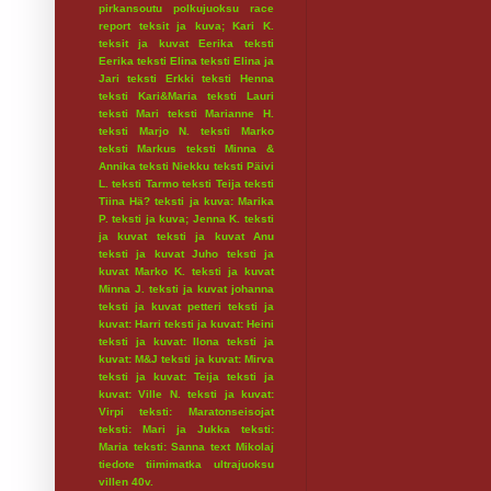
pirkansoutu
polkujuoksu
race
report
teksit ja kuva; Kari K.
teksit ja kuvat Eerika
teksti
Eerika
teksti Elina
teksti Elina ja
Jari
teksti Erkki
teksti Henna
teksti Kari&Maria
teksti Lauri
teksti Mari
teksti Marianne H.
teksti Marjo N.
teksti Marko
teksti Markus
teksti Minna &
Annika
teksti Niekku
teksti Päivi
L.
teksti Tarmo
teksti Teija
teksti
Tiina Hä?
teksti ja kuva: Marika
P.
teksti ja kuva; Jenna K.
teksti
ja kuvat
teksti ja kuvat Anu
teksti ja kuvat Juho
teksti ja
kuvat Marko K.
teksti ja kuvat
Minna J.
teksti ja kuvat johanna
teksti ja kuvat petteri
teksti ja
kuvat: Harri
teksti ja kuvat: Heini
teksti ja kuvat: Ilona
teksti ja
kuvat: M&J
teksti ja kuvat: Mirva
teksti ja kuvat: Teija
teksti ja
kuvat: Ville N.
teksti ja kuvat:
Virpi
teksti: Maratonseisojat
teksti: Mari ja Jukka
teksti:
Maria
teksti: Sanna
text Mikolaj
tiedote
tiimimatka
ultrajuoksu
villen 40v.