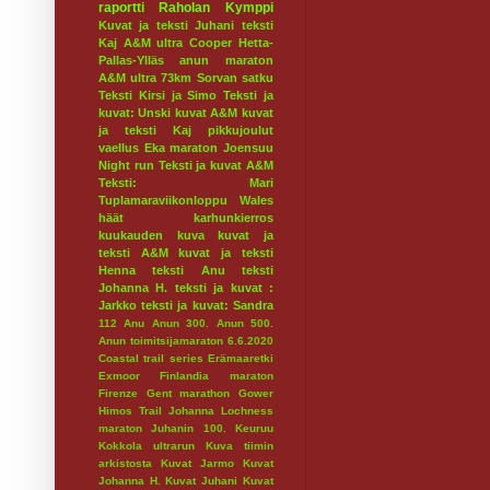
raportti
Raholan Kymppi
Kuvat ja teksti Juhani
teksti
Kaj
A&M ultra
Cooper
Hetta-
Pallas-Ylläs
anun maraton
A&M ultra 73km
Sorvan satku
Teksti Kirsi ja Simo
Teksti ja
kuvat: Unski
kuvat A&M
kuvat
ja teksti Kaj
pikkujoulut
vaellus
Eka maraton
Joensuu
Night run
Teksti ja kuvat A&M
Teksti: Mari
Tuplamaraviikonloppu
Wales
häät
karhunkierros
kuukauden kuva
kuvat ja
teksti A&M
kuvat ja teksti
Henna
teksti Anu
teksti
Johanna H.
teksti ja kuvat :
Jarkko
teksti ja kuvat: Sandra
112
Anu
Anun 300.
Anun 500.
Anun toimitsijamaraton 6.6.2020
Coastal trail series
Erämaaretki
Exmoor
Finlandia maraton
Firenze
Gent marathon
Gower
Himos Trail
Johanna Lochness
maraton
Juhanin 100.
Keuruu
Kokkola ultrarun
Kuva tiimin
arkistosta
Kuvat Jarmo
Kuvat
Johanna H.
Kuvat Juhani
Kuvat