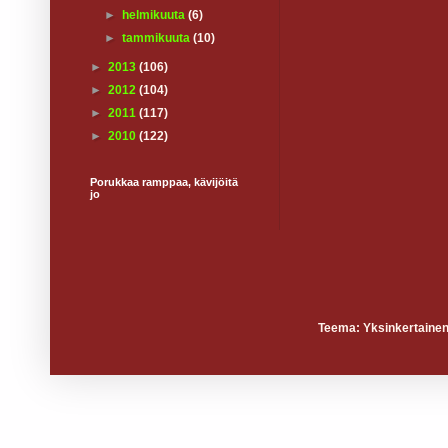
►
helmikuuta
(6)
►
tammikuuta
(10)
►
2013
(106)
►
2012
(104)
►
2011
(117)
►
2010
(122)
Porukkaa ramppaa, kävijöitä
jo
Teema: Yksinkertainen