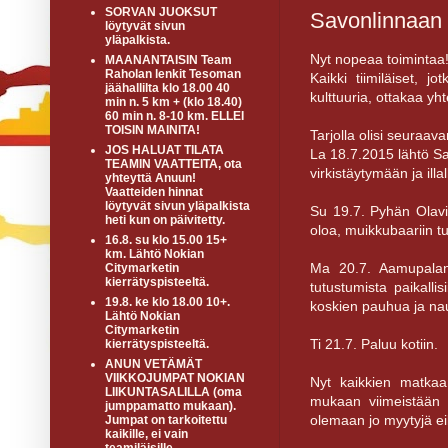
SORVAN JUOKSUT
Savonlinnaan
löytyvät sivun
yläpalkista.
Nyt nopeaa toimintaa
MAANANTAISIN Team
Raholan lenkit Tesoman
Kaikki tiimiläiset, 
jäähallilta klo 18.00 40
kulttuuria, ottakaa yh
min n. 5 km + (klo 18.40)
60 min n. 8-10 km. ELLEI
TOISIN MAINITA!
Tarjolla olisi seuraava
JOS HALUAT TILATA
La 18.7.2015 lähtö Sa
TEAMIN VAATTEITA, ota
virkistäytymään ja ill
yhteyttä Anuun!
Vaatteiden hinnat
löytyvät sivun yläpalkista
Su 19.7. Pyhän Olavi
heti kun on päivitetty.
oloa, muikkubaariin 
16.8. su klo 15.00 15+
km. Lähtö Nokian
Ma 20.7. Aamupalan j
Citymarketin
kierrätyspisteeltä.
tutustumista paikallis
19.8. ke klo 18.00 10+.
koskien pauhua ja nau
Lähtö Nokian
Citymarketin
Ti 21.7. Paluu kotiin.
kierrätyspisteeltä.
ANUN VETÄMÄT
VIIKKOJUMPAT NOKIAN
Nyt kaikkien matkaan
LIIKUNTASALILLA (oma
mukaan viimeistään 1
jumppamatto mukaan).
olemaan jo myytyjä ei
Jumpat on tarkoitettu
kaikille, ei vain