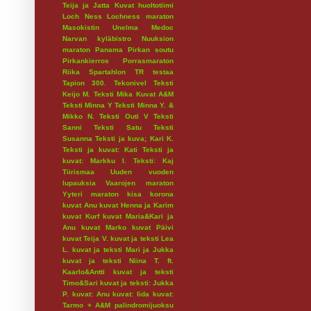
Teija ja Jatta
Kuvat huoltotiimi
Loch Ness
Lochness maraton
Masokistin Unelma
Medoc
Narvan kyläbistro
Nuuksion
maraton
Panama
Pirkan soutu
Pirkankierros
Porrasmaraton
Riika
Spartahlon
TR testaa
Tapion 300.
Tekonivel
Teksti
Keijo M.
Teksti Mika Kuvat A&M
Teksti Minna Y
Teksti Minna Y. &
Mikko N.
Teksti Outi V
Teksti
Sanni
Teksti Satu
Teksti
Susanna
Teksti ja kuva; Kari K.
Teksti ja kuvat: Kati
Teksti ja
kuvat: Markku I.
Teksti: Kaj
Tiirismaa
Uuden vuoden
lupauksia
Vaarojen maraton
Yyteri maraton
kisa
korona
kuvat Anu
kuvat Henna ja Karim
kuvat Kurf
kuvat Maria&Kari ja
Anu
kuvat Marko
kuvat Päivi
kuvat Teija V.
kuvat ja teksti Lea
L.
kuvat ja teksti Mari ja Jukka
kuvat ja teksti Niina T. ft.
Kaarlo&Antti
kuvat ja teksti
Timo&Sari
kuvat ja teksti: Jukka
P.
kuvat: Anu
kuvat: Iida
kuvat:
Tarmo + A&M
palindromijuoksu