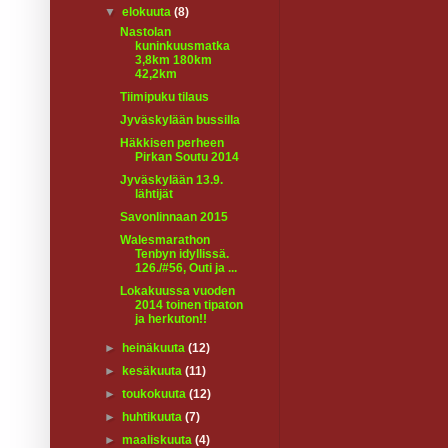
▼
elokuuta
(8)
Nastolan
kuninkuusmatka
3,8km 180km
42,2km
Tiimipuku tilaus
Jyväskylään bussilla
Häkkisen perheen
Pirkan Soutu 2014
Jyväskylään 13.9.
lähtijät
Savonlinnaan 2015
Walesmarathon
Tenbyn idyllissä.
126./#56, Outi ja ...
Lokakuussa vuoden
2014 toinen tipaton
ja herkuton!!
►
heinäkuuta
(12)
►
kesäkuuta
(11)
►
toukokuuta
(12)
►
huhtikuuta
(7)
►
maaliskuuta
(4)