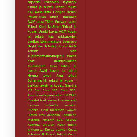
raportti
Raholan Kymppi
Kuvat ja teksti Juhani
teksti
Kaj
A&M ultra
Cooper
Hetta-
Pallas-Ylläs
anun maraton
A&M ultra 73km
Sorvan satku
Teksti Kirsi ja Simo
Teksti ja
kuvat: Unski
kuvat A&M
kuvat
ja teksti Kaj
pikkujoulut
vaellus
Eka maraton
Joensuu
Night run
Teksti ja kuvat A&M
Teksti: Mari
Tuplamaraviikonloppu
Wales
häät
karhunkierros
kuukauden kuva
kuvat ja
teksti A&M
kuvat ja teksti
Henna
teksti Anu
teksti
Johanna H.
teksti ja kuvat :
Jarkko
teksti ja kuvat: Sandra
112
Anu
Anun 300.
Anun 500.
Anun toimitsijamaraton 6.6.2020
Coastal trail series
Erämaaretki
Exmoor
Finlandia maraton
Firenze
Gent marathon
Gower
Himos Trail
Johanna Lochness
maraton
Juhanin 100.
Keuruu
Kokkola ultrarun
Kuva tiimin
arkistosta
Kuvat Jarmo
Kuvat
Johanna H.
Kuvat Juhani
Kuvat