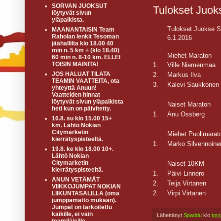
SORVAN JUOKSUT
Tulokset Juok
löytyvät sivun
yläpalkista.
Tulokset Juokse 
MAANANTAISIN Team
Raholan lenkit Tesoman
6.1.2016
jäähallilta klo 18.00 40
min n. 5 km + (klo 18.40)
Miehet Maraton
60 min n. 8-10 km. ELLEI
TOISIN MAINITA!
1.
Ville Niemenmaa
JOS HALUAT TILATA
2.
Markus Ilva
TEAMIN VAATTEITA, ota
3.
Kalevi Saukkonen
yhteyttä Anuun!
Vaatteiden hinnat
löytyvät sivun yläpalkista
Naiset Maraton
heti kun on päivitetty.
1.
Anu Ossberg
16.8. su klo 15.00 15+
km. Lähtö Nokian
Citymarketin
Miehet Puolimarat
kierrätyspisteeltä.
1.
Marko Silvennoine
19.8. ke klo 18.00 10+.
Lähtö Nokian
Citymarketin
Naiset 10KM
kierrätyspisteeltä.
1.
Päivi Linnero
ANUN VETÄMÄT
2.
Teija Virtanen
VIIKKOJUMPAT NOKIAN
2.
Virpi Virtanen
LIIKUNTASALILLA (oma
jumppamatto mukaan).
Jumpat on tarkoitettu
kaikille, ei vain
Lähettänyt
Spaddu
klo
tor