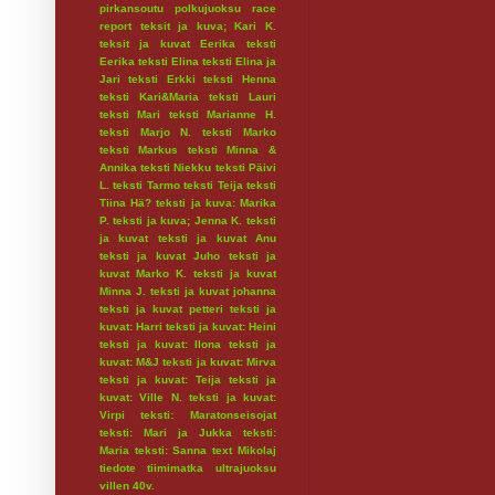
pirkansoutu
polkujuoksu
race
report
teksit ja kuva; Kari K.
teksit ja kuvat Eerika
teksti
Eerika
teksti Elina
teksti Elina ja
Jari
teksti Erkki
teksti Henna
teksti Kari&Maria
teksti Lauri
teksti Mari
teksti Marianne H.
teksti Marjo N.
teksti Marko
teksti Markus
teksti Minna &
Annika
teksti Niekku
teksti Päivi
L.
teksti Tarmo
teksti Teija
teksti
Tiina Hä?
teksti ja kuva: Marika
P.
teksti ja kuva; Jenna K.
teksti
ja kuvat
teksti ja kuvat Anu
teksti ja kuvat Juho
teksti ja
kuvat Marko K.
teksti ja kuvat
Minna J.
teksti ja kuvat johanna
teksti ja kuvat petteri
teksti ja
kuvat: Harri
teksti ja kuvat: Heini
teksti ja kuvat: Ilona
teksti ja
kuvat: M&J
teksti ja kuvat: Mirva
teksti ja kuvat: Teija
teksti ja
kuvat: Ville N.
teksti ja kuvat:
Virpi
teksti: Maratonseisojat
teksti: Mari ja Jukka
teksti:
Maria
teksti: Sanna
text Mikolaj
tiedote
tiimimatka
ultrajuoksu
villen 40v.