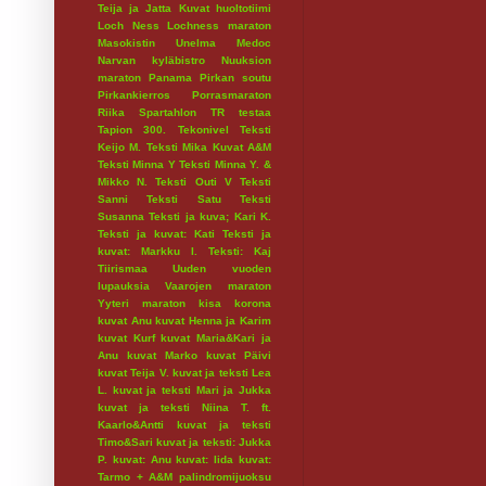
Teija ja Jatta
Kuvat huoltotiimi
Loch Ness
Lochness maraton
Masokistin Unelma
Medoc
Narvan kyläbistro
Nuuksion
maraton
Panama
Pirkan soutu
Pirkankierros
Porrasmaraton
Riika
Spartahlon
TR testaa
Tapion 300.
Tekonivel
Teksti
Keijo M.
Teksti Mika Kuvat A&M
Teksti Minna Y
Teksti Minna Y. &
Mikko N.
Teksti Outi V
Teksti
Sanni
Teksti Satu
Teksti
Susanna
Teksti ja kuva; Kari K.
Teksti ja kuvat: Kati
Teksti ja
kuvat: Markku I.
Teksti: Kaj
Tiirismaa
Uuden vuoden
lupauksia
Vaarojen maraton
Yyteri maraton
kisa
korona
kuvat Anu
kuvat Henna ja Karim
kuvat Kurf
kuvat Maria&Kari ja
Anu
kuvat Marko
kuvat Päivi
kuvat Teija V.
kuvat ja teksti Lea
L.
kuvat ja teksti Mari ja Jukka
kuvat ja teksti Niina T. ft.
Kaarlo&Antti
kuvat ja teksti
Timo&Sari
kuvat ja teksti: Jukka
P.
kuvat: Anu
kuvat: Iida
kuvat:
Tarmo + A&M
palindromijuoksu