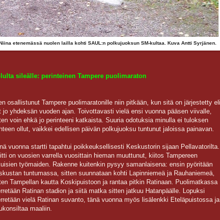
Niina etenemässä nuolen lailla kohti SAUL:n polkujuoksun SM-kultaa. Kuva Antti Syrjänen.
lulta sileälle: perinteinen Tampere puolimaraton
en osallistunut Tampere puolimaratonille niin pitkään, kun sitä on järjestetty el
t jo yhdeksän vuoden ajan. Toivottavasti vielä ensi vuonna pääsen viivalle,
tten voin ehkä jo perinteeni katkaista. Suuria odotuksia minulla ei tuloksen
hteen ollut, vaikkei edellisen päivän polkujuoksu tuntunut jaloissa painavan.
nä vuonna startti tapahtui poikkeuksellisesti Keskustorin sijaan Pellavatorilta.
itti on vuosien varrella vuosittain hieman muuttunut, kiitos Tampereen
kuisien työmaiden. Rakenne kuitenkin pysyy samanlaisena: ensin pyöritään
skustan tuntumassa, sitten suunnataan kohti Lapinniemeä ja Rauhaniemeä,
tten Tampellan kautta Koskipuistoon ja rantaa pitkin Ratinaan. Puolimatkassa
erretään Ratinan stadion ja siitä matka sitten jatkuu Hatanpäälle. Lopuksi
erretään vielä Ratinan suvanto, tänä vuonna myös lisälenkki Eteläpuistossa ja
ukonsiltaa maaliin.