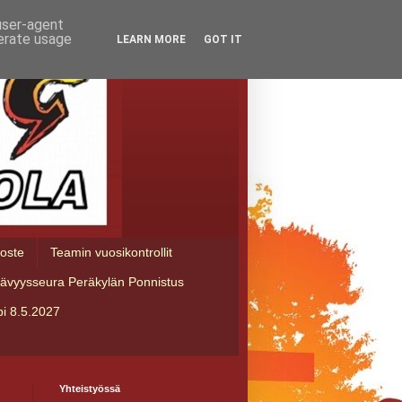
 user-agent
nerate usage
LEARN MORE
GOT IT
loste
Teamin vuosikontrollit
tävyysseura Peräkylän Ponnistus
i 8.5.2027
Yhteistyössä