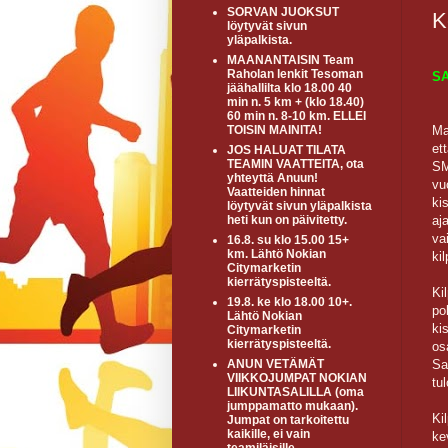
SORVAN JUOKSUT
K
löytyvät sivun
yläpalkista.
MAANANTAISIN Team
Raholan lenkit Tesoman
SA
jäähallilta klo 18.00 40
min n. 5 km + (klo 18.40)
60 min n. 8-10 km. ELLEI
Ma
TOISIN MAINITA!
et
JOS HALUAT TILATA
TEAMIN VAATTEITA, ota
SM
yhteyttä Anuun!
vu
Vaatteiden hinnat
ki
löytyvät sivun yläpalkista
aj
heti kun on päivitetty.
va
16.8. su klo 15.00 15+
km. Lähtö Nokian
ki
Citymarketin
kierrätyspisteeltä.
Ki
19.8. ke klo 18.00 10+.
po
Lähtö Nokian
ki
Citymarketin
kierrätyspisteeltä.
os
Sa
ANUN VETÄMÄT
VIIKKOJUMPAT NOKIAN
tu
LIIKUNTASALILLA (oma
jumppamatto mukaan).
Ki
Jumpat on tarkoitettu
kaikille, ei vain
ke