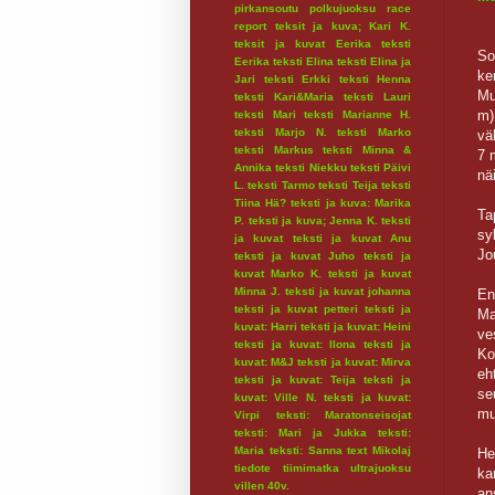
pirkansoutu
polkujuoksu
race
report
teksit ja kuva; Kari K.
teksit ja kuvat Eerika
teksti
So
Eerika
teksti Elina
teksti Elina ja
ke
Jari
teksti Erkki
teksti Henna
Mu
teksti Kari&Maria
teksti Lauri
m)
teksti Mari
teksti Marianne H.
teksti Marjo N.
teksti Marko
vä
teksti Markus
teksti Minna &
7 
Annika
teksti Niekku
teksti Päivi
nä
L.
teksti Tarmo
teksti Teija
teksti
Tiina Hä?
teksti ja kuva: Marika
Ta
P.
teksti ja kuva; Jenna K.
teksti
sy
ja kuvat
teksti ja kuvat Anu
Jo
teksti ja kuvat Juho
teksti ja
kuvat Marko K.
teksti ja kuvat
Minna J.
teksti ja kuvat johanna
En
teksti ja kuvat petteri
teksti ja
Ma
kuvat: Harri
teksti ja kuvat: Heini
ve
teksti ja kuvat: Ilona
teksti ja
Ko
kuvat: M&J
teksti ja kuvat: Mirva
eh
teksti ja kuvat: Teija
teksti ja
se
kuvat: Ville N.
teksti ja kuvat:
mu
Virpi
teksti: Maratonseisojat
teksti: Mari ja Jukka
teksti:
Maria
teksti: Sanna
text Mikolaj
He
tiedote
tiimimatka
ultrajuoksu
ka
villen 40v.
an