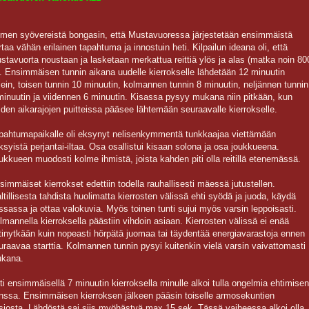
men syövereistä bongasin, että Mustavuoressa järjestetään ensimmäistä
rtaa vähän erilainen tapahtuma ja innostuin heti. Kilpailun ideana oli, että
stavuorta noustaan ja lasketaan merkattua reittiä ylös ja alas (matka noin 80
. Ensimmäisen tunnin aikana uudelle kierrokselle lähdetään 12 minuutin
lein, toisen tunnin 10 minuutin, kolmannen tunnin 8 minuutin, neljännen tunnin
minuutin ja viidennen 6 minuutin. Kisassa pysyy mukana niin pitkään, kun
iden aikarajojen puitteissa pääsee lähtemään seuraavalle kierrokselle.
pahtumapaikalle oli eksynyt nelisenkymmentä tunkkaajaa viettämään
ksyistä perjantai-iltaa. Osa osallistui kisaan solona ja osa joukkueena.
ukkueen muodosti kolme ihmistä, joista kahden piti olla reitillä etenemässä.
simmäiset kierrokset edettiin todella rauhallisesti mäessä jutustellen.
ltillisesta tahdista huolimatta kierrosten välissä ehti syödä ja juoda, käydä
ssassa ja ottaa valokuvia. Myös toinen tunti sujui myös varsin leppoisasti.
lmannella kierroksella päästiin vihdoin asiaan. Kierrosten välissä ei enää
tinytkään kuin nopeasti hörpätä juomaa tai täydentää energiavarastoja ennen
uraavaa starttia. Kolmannen tunnin pysyi kuitenkin vielä varsin vaivattomasti
kana.
ti ensimmäisellä 7 minuutin kierroksella minulle alkoi tulla ongelmia ehtimisen
nssa. Ensimmäisen kierroksen jälkeen pääsin toiselle armosekuntien
siosta. Lähdöstä sai siis myöhästyä max 15 sek. Tässä vaiheessa alkoi olla