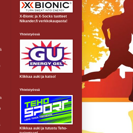
X-Bionic ja X-Socks tuotteet
Nikander.fi verkkokaupasta!
Yhteistyössä
ä
n
Klikkaa auki ja katso!
Yhteistyössä
a
n
a
Klikkaa auki ja tutustu Teho-