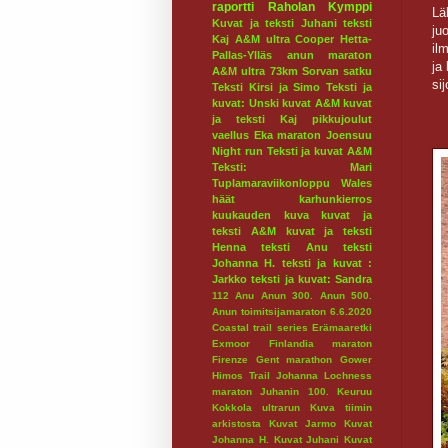
raportti
Raholan Kymppi
Lä
Kuvat ja teksti Juhani
teksti
ju
Kaj
A&M ultra
Cooper
Hetta-
il
Pallas-Ylläs
anun maraton
ja
A&M ultra 73km
Sorvan satku
si
Teksti Kirsi ja Simo
Teksti ja
kuvat: Unski
kuvat A&M
kuvat
ja teksti Kaj
pikkujoulut
vaellus
Eka maraton
Joensuu
Night run
Teksti ja kuvat A&M
Teksti: Mari
Tuplamaraviikonloppu
Wales
häät
karhunkierros
kuukauden kuva
kuvat ja
teksti A&M
kuvat ja teksti
Henna
teksti Anu
teksti
Johanna H.
teksti ja kuvat :
Jarkko
teksti ja kuvat: Sandra
112
Anu
Anun 300.
Anun 500.
Anun toimitsijamaraton 6.6.2020
Coastal trail series
Erämaaretki
Exmoor
Finlandia maraton
Firenze
Gent marathon
Gower
Himos Trail
Johanna Lochness
maraton
Juhanin 100.
Keuruu
Kokkola ultrarun
Kuva tiimin
arkistosta
Kuvat Jarmo
Kuvat
Johanna H.
Kuvat Juhani
Kuvat