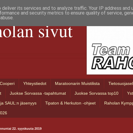
deliver its services and to analyze traffic. Your IP address and
formance and security metrics to ensure quality of service, ge
 abuse.
olan sivut
Cooperi
Yhteystiedot
Maratoonarin Muistilista
Tietosuojase
t
Juokse Sorvassa -tapahtumat
Juokse Sorvassa top10
Ys
ja SAUL:n jäsenyys
Tipaton & Herkuton -ohjeet
Raholan Kympp
2026
nnuntai 22. syyskuuta 2019