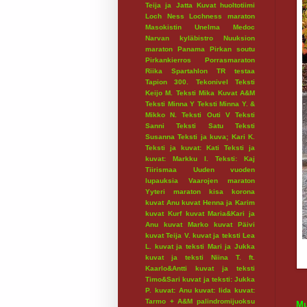
Teija ja Jatta
Kuvat huoltotiimi
Loch Ness
Lochness maraton
Masokistin Unelma
Medoc
Narvan kyläbistro
Nuuksion
maraton
Panama
Pirkan soutu
Pirkankierros
Porrasmaraton
Riika
Spartahlon
TR testaa
Tapion 300.
Tekonivel
Teksti
Keijo M.
Teksti Mika Kuvat A&M
Teksti Minna Y
Teksti Minna Y. &
Mikko N.
Teksti Outi V
Teksti
Sanni
Teksti Satu
Teksti
Susanna
Teksti ja kuva; Kari K.
Teksti ja kuvat: Kati
Teksti ja
kuvat: Markku I.
Teksti: Kaj
Tiirismaa
Uuden vuoden
lupauksia
Vaarojen maraton
Yyteri maraton
kisa
korona
kuvat Anu
kuvat Henna ja Karim
kuvat Kurf
kuvat Maria&Kari ja
Anu
kuvat Marko
kuvat Päivi
kuvat Teija V.
kuvat ja teksti Lea
L.
kuvat ja teksti Mari ja Jukka
kuvat ja teksti Niina T. ft.
Kaarlo&Antti
kuvat ja teksti
Timo&Sari
kuvat ja teksti: Jukka
P.
kuvat: Anu
kuvat: Iida
kuvat:
Tarmo + A&M
palindromijuoksu
Mu