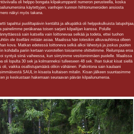
htöviivalla oli helppo bongata kilpakumppanit numeron perusteella, koska
lpailunumeroina käytettyjen, vanhojen kunnon hiihtonumeroiden ansiosta
mero näkyi myös takana.
artti tapahtui puoliltapäivin kentältä ja alkupätkä oli helppokulkuista latupohjaa
ta painelimme peräkanaa toisen sarjani kilpailijan kanssa. Polulle
ännyttäessä sain katsella vain loittonevaa selkää ja todeta, ettei tuohon
uhtiin ole itselläni mitään asiaa. Maalissa hän totesikin alkuvauhtinsa olleen
rhan kova. Matkan edetessä loittoneva selkä alkoi lähestyä ja joskus puolen
lin kohdalla pariin kertaan vuorotellen toisiamme ohittelimme. Reilumpaa eroa
koi syntyä siinä vaiheessa, kun siirryimme vesitorninmäen puolelle. Maalissa
oa oli lopulta 30 sek ja kolmanneksi tulleeseen 48 sek. Ihan tiukat kisat siellä
is oli, vaikka osallistujamäärä olikin vähäinen. Palkintona sain kaulaani
simmäisestä SAUL:in kisasta kultaisen mitalin. Kisan jälkeen suuntasimme
tten jo keskustaan hakemaan seuraavan päivän kilpailunumeroa.