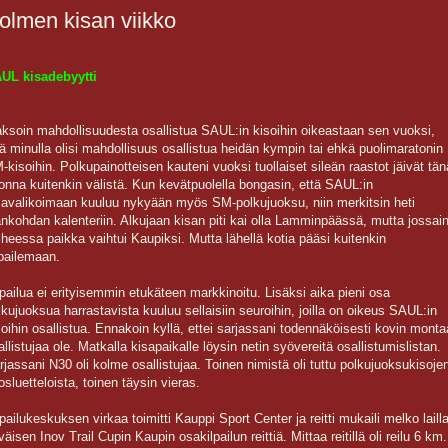
olmen kisan viikko
UL kisadebyytti
ksoin mahdollisuudesta osallistua SAUL:in kisoihin oikeastaan sen vuoksi,
tä minulla olisi mahdollisuus osallistua heidän kympin tai ehkä puolimaratonin
-kisoihin. Polkupainotteisen kauteni vuoksi tuollaiset sileän raastot jäivät tän
onna kuitenkin välistä. Kun kevätpuolella bongasin, että SAUL:in
savalikoimaan kuuluu nykyään myös SM-polkujuoksu, niin merkitsin heti
ankohdan kalenteriin. Alkujaan kisan piti kai olla Lamminpäässä, mutta jossai
iheessa paikka vaihtui Kaupiksi. Mutta lähellä kotia pääsi kuitenkin
lpailemaan.
lpailua ei erityisemmin etukäteen markkinoitu. Lisäksi aika pieni osa
lkujuoksua harrastavista kuuluu sellaisiin seuroihin, joilla on oikeus SAUL:in
soihin osallistua. Ennakoin kyllä, ettei sarjassani todennäköisesti kovin monta
allistujaa ole. Matkalla kisapaikalle löysin netin syövereitä osallistumislistan.
rjassani N30 oli kolme osallistujaa. Toinen nimistä oli tuttu polkujuoksukisoje
losluetteloista, toinen täysin vieras.
lpailukeskuksen virkaa toimitti Kauppi Sport Center ja reitti mukaili melko laill
väisen Inov Trail Cupin Kaupin osakilpailun reittiä. Mittaa reitillä oli reilu 6 km.