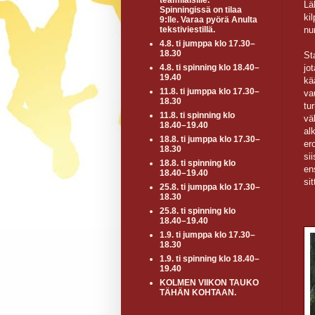
teamiläisille.
Lä
Spinningissä on tilaa
ki
9:lle. Varaa pyörä Anulta
nu
tekstiviestillä.
4.8. ti jumppa klo 17.30–
18.30
St
jo
4.8. ti spinning klo 18.40–
19.40
kä
11.8. ti jumppa klo 17.30–
va
18.30
tu
11.8. ti spinning klo
vä
18.40–19.40
al
18.8. ti jumppa klo 17.30–
er
18.30
si
18.8. ti spinning klo
en
18.40–19.40
si
25.8. ti jumppa klo 17.30–
18.30
25.8. ti spinning klo
18.40–19.40
1.9. ti jumppa klo 17.30–
18.30
1.9. ti spinning klo 18.40–
19.40
KOLMEN VIIKON TAUKO
TÄHÄN KOHTAAN.