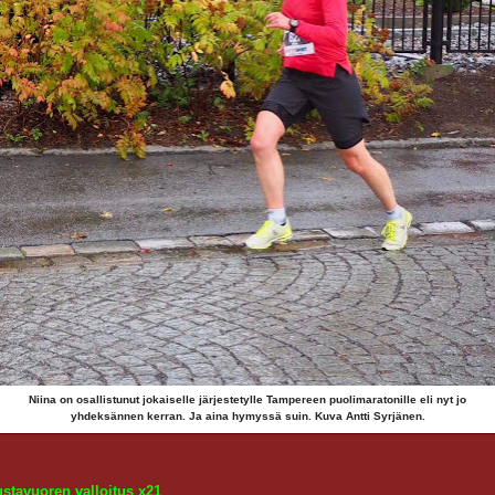
Niina on osallistunut jokaiselle järjestetylle Tampereen puolimaratonille eli nyt jo
yhdeksännen kerran. Ja aina hymyssä suin. Kuva Antti Syrjänen.
stavuoren valloitus x21