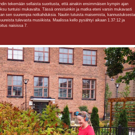
hdin tekemään sellaista suoritusta, että ainakin ensimmäisen kympin ajan
oksu tuntuisi mukavalta. Tässä onnistuinkin ja matka eteni varsin mukavasti
man sen suurempia notkahduksia. Nautin tutuista maisemista, kannustuksesta
 luureista tulevasta musiikista. Maalissa kello pysähtyi aikaan 1.37:12 ja
joitus naisissa 7.