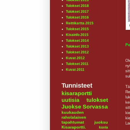
Tulokset 2019
Tulokset 2018
Tulokset 2017
Tulokset 2016
Reittikartta 2015
Tulokset 2015
Kisainfo 2015
Tulokset 2014
Po
Tulokset 2013
Tulokset 2012
Kuvat 2012
Ol
Tulokset 2011
ny
Kuvat 2011
si
su
Tunnisteet
Tä
Re
kisaraportti
lu
uutisia
tulokset
ke
Juokse Sorvassa
si
kuukauden
ki
raholalainen
ki
tapahtumat
juoksu
La
Kisaraportti.
kuvia