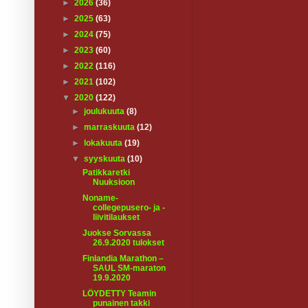
►
2026
(36)
►
2025
(63)
►
2024
(75)
►
2023
(60)
►
2022
(116)
►
2021
(102)
▼
2020
(122)
►
joulukuuta
(8)
►
marraskuuta
(12)
►
lokakuuta
(19)
▼
syyskuuta
(10)
Patikkaretki
Nuuksioon
Noname-
collegepusero- ja -
liivitilaukset
Juokse Sorvassa
26.9.2020 tulokset
Finlandia Marathon –
SAUL SM-maraton
19.9.2020
LÖYDETTY Teamin
punainen takki