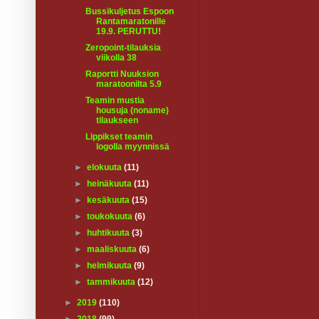
Bussikuljetus Espoon
Rantamaratonille
19.9. PERUTTU!
Zeropoint-tilauksia
viikolla 38
Raportti Nuuksion
maratoonilta 5.9
Teamin mustia
housuja (noname)
tilaukseen
Lippikset teamin
logolla myynnissä
►
elokuuta
(11)
►
heinäkuuta
(11)
►
kesäkuuta
(15)
►
toukokuuta
(6)
►
huhtikuuta
(3)
►
maaliskuuta
(6)
►
helmikuuta
(9)
►
tammikuuta
(12)
►
2019
(110)