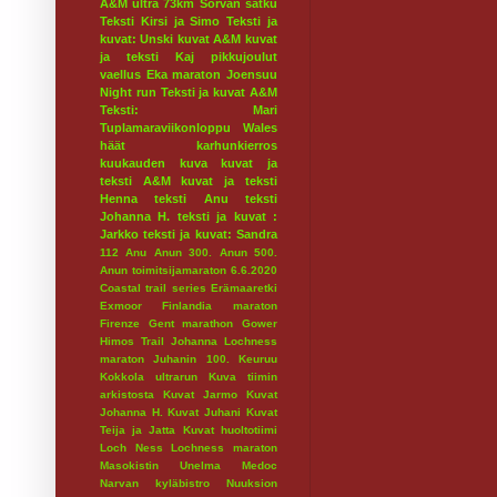
A&M ultra 73km
Sorvan satku
Teksti Kirsi ja Simo
Teksti ja
kuvat: Unski
kuvat A&M
kuvat
ja teksti Kaj
pikkujoulut
vaellus
Eka maraton
Joensuu
Night run
Teksti ja kuvat A&M
Teksti: Mari
Tuplamaraviikonloppu
Wales
häät
karhunkierros
kuukauden kuva
kuvat ja
teksti A&M
kuvat ja teksti
Henna
teksti Anu
teksti
Johanna H.
teksti ja kuvat :
Jarkko
teksti ja kuvat: Sandra
112
Anu
Anun 300.
Anun 500.
Anun toimitsijamaraton 6.6.2020
Coastal trail series
Erämaaretki
Exmoor
Finlandia maraton
Firenze
Gent marathon
Gower
Himos Trail
Johanna Lochness
maraton
Juhanin 100.
Keuruu
Kokkola ultrarun
Kuva tiimin
arkistosta
Kuvat Jarmo
Kuvat
Johanna H.
Kuvat Juhani
Kuvat
Teija ja Jatta
Kuvat huoltotiimi
Loch Ness
Lochness maraton
Masokistin Unelma
Medoc
Narvan kyläbistro
Nuuksion