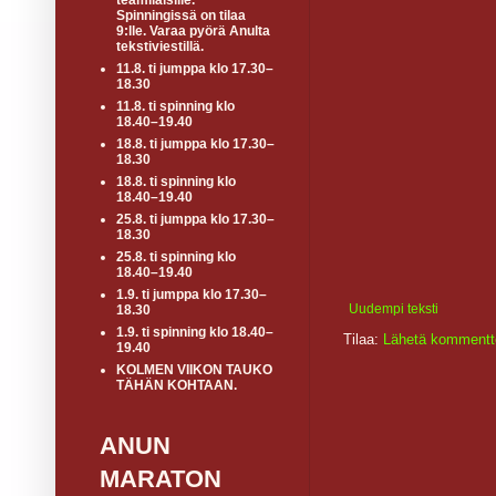
teamiläisille.
Spinningissä on tilaa
9:lle. Varaa pyörä Anulta
tekstiviestillä.
11.8. ti jumppa klo 17.30–
18.30
11.8. ti spinning klo
18.40–19.40
18.8. ti jumppa klo 17.30–
18.30
18.8. ti spinning klo
18.40–19.40
25.8. ti jumppa klo 17.30–
18.30
25.8. ti spinning klo
18.40–19.40
1.9. ti jumppa klo 17.30–
Uudempi teksti
18.30
1.9. ti spinning klo 18.40–
Tilaa:
Lähetä kommentt
19.40
KOLMEN VIIKON TAUKO
TÄHÄN KOHTAAN.
ANUN
MARATON