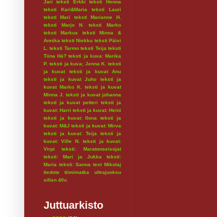
Jari
teksti Erkki
teksti Henna
teksti Kari&Maria
teksti Lauri
teksti Mari
teksti Marianne H.
teksti Marjo N.
teksti Marko
teksti Markus
teksti Minna &
Annika
teksti Niekku
teksti Päivi
L.
teksti Tarmo
teksti Teija
teksti
Tiina Hä?
teksti ja kuva: Marika
P.
teksti ja kuva; Jenna K.
teksti
ja kuvat
teksti ja kuvat Anu
teksti ja kuvat Juho
teksti ja
kuvat Marko K.
teksti ja kuvat
Minna J.
teksti ja kuvat johanna
teksti ja kuvat petteri
teksti ja
kuvat: Harri
teksti ja kuvat: Heini
teksti ja kuvat: Ilona
teksti ja
kuvat: M&J
teksti ja kuvat: Mirva
teksti ja kuvat: Teija
teksti ja
kuvat: Ville N.
teksti ja kuvat:
Virpi
teksti: Maratonseisojat
teksti: Mari ja Jukka
teksti:
Maria
teksti: Sanna
text Mikolaj
tiedote
tiimimatka
ultrajuoksu
villen 40v.
Juttuarkisto