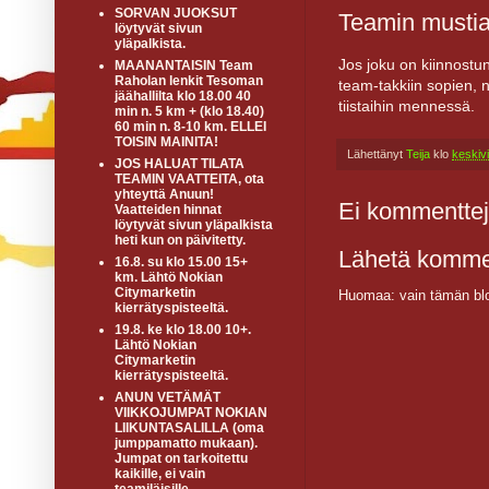
SORVAN JUOKSUT
Teamin mustia
löytyvät sivun
yläpalkista.
Jos joku on kiinnost
MAANANTAISIN Team
Raholan lenkit Tesoman
team-takkiin sopien, ni
jäähallilta klo 18.00 40
tiistaihin mennessä.
min n. 5 km + (klo 18.40)
60 min n. 8-10 km. ELLEI
TOISIN MAINITA!
Lähettänyt
Teija
klo
keskiv
JOS HALUAT TILATA
TEAMIN VAATTEITA, ota
yhteyttä Anuun!
Ei kommenttej
Vaatteiden hinnat
löytyvät sivun yläpalkista
heti kun on päivitetty.
Lähetä komme
16.8. su klo 15.00 15+
km. Lähtö Nokian
Citymarketin
Huomaa: vain tämän blo
kierrätyspisteeltä.
19.8. ke klo 18.00 10+.
Lähtö Nokian
Citymarketin
kierrätyspisteeltä.
ANUN VETÄMÄT
VIIKKOJUMPAT NOKIAN
LIIKUNTASALILLA (oma
jumppamatto mukaan).
Jumpat on tarkoitettu
kaikille, ei vain