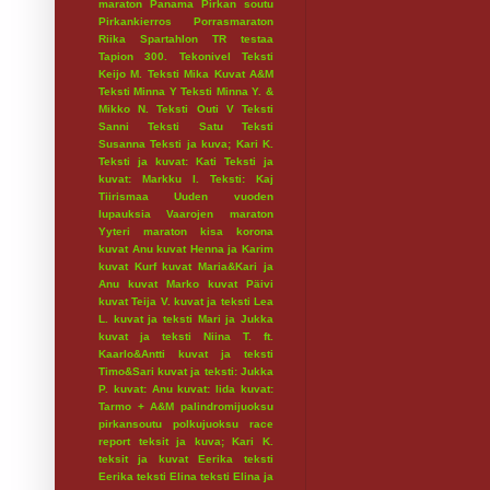
maraton
Panama
Pirkan soutu
Pirkankierros
Porrasmaraton
Riika
Spartahlon
TR testaa
Tapion 300.
Tekonivel
Teksti
Keijo M.
Teksti Mika Kuvat A&M
Teksti Minna Y
Teksti Minna Y. &
Mikko N.
Teksti Outi V
Teksti
Sanni
Teksti Satu
Teksti
Susanna
Teksti ja kuva; Kari K.
Teksti ja kuvat: Kati
Teksti ja
kuvat: Markku I.
Teksti: Kaj
Tiirismaa
Uuden vuoden
lupauksia
Vaarojen maraton
Yyteri maraton
kisa
korona
kuvat Anu
kuvat Henna ja Karim
kuvat Kurf
kuvat Maria&Kari ja
Anu
kuvat Marko
kuvat Päivi
kuvat Teija V.
kuvat ja teksti Lea
L.
kuvat ja teksti Mari ja Jukka
kuvat ja teksti Niina T. ft.
Kaarlo&Antti
kuvat ja teksti
Timo&Sari
kuvat ja teksti: Jukka
P.
kuvat: Anu
kuvat: Iida
kuvat:
Tarmo + A&M
palindromijuoksu
pirkansoutu
polkujuoksu
race
report
teksit ja kuva; Kari K.
teksit ja kuvat Eerika
teksti
Eerika
teksti Elina
teksti Elina ja