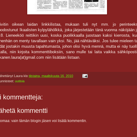
ivitin oikean laidan linkkilistaa, mukaan tuli nyt mm. jo perinteeks
odostunut Ikaalisten kylpylähölkkä, joka järjestetään tänä vuonna näköjään 
.8. Lieneeköö reittikin uusi, koska puolikkaalla juostaan kaksi kierrosta, k
nenhän on menty tavallaan vain yksi. No, jää nähtäväksi. Jos tulee mieleen t
edät jostakin muusta tapahtumasta, johon olisi hyvä mennä, mutta ei näy tuol
stalla, niin kirjoita kommenttiboksiin, sano mulle tai laita vaikka sähköpost
tkanen.laura(at)gmail.com niin lisätään listaan.
ähettänyt
Laura
klo
tiistaina, maaliskuuta 16, 2010
unnisteet:
uutisia
i kommentteja:
ähetä kommentti
omaa: vain tämän blogin jäsen voi lisätä kommentin.