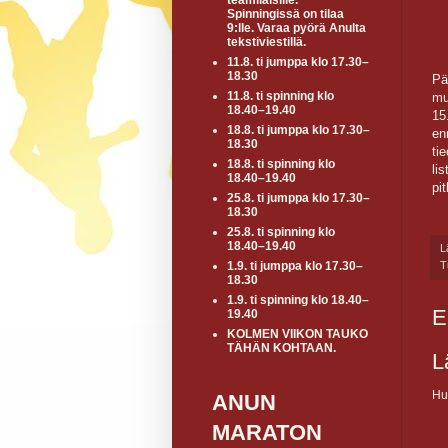
teamiläisille.
Spinningissä on tilaa
9:lle. Varaa pyörä Anulta
tekstiviestillä.
11.8. ti jumppa klo 17.30–
18.30
Pä
11.8. ti spinning klo
mu
18.40–19.40
15
18.8. ti jumppa klo 17.30–
en
18.30
ti
18.8. ti spinning klo
li
18.40–19.40
pi
25.8. ti jumppa klo 17.30–
18.30
25.8. ti spinning klo
18.40–19.40
L
T
1.9. ti jumppa klo 17.30–
18.30
1.9. ti spinning klo 18.40–
E
19.40
KOLMEN VIIKON TAUKO
TÄHÄN KOHTAAN.
L
Hu
ANUN
MARATON