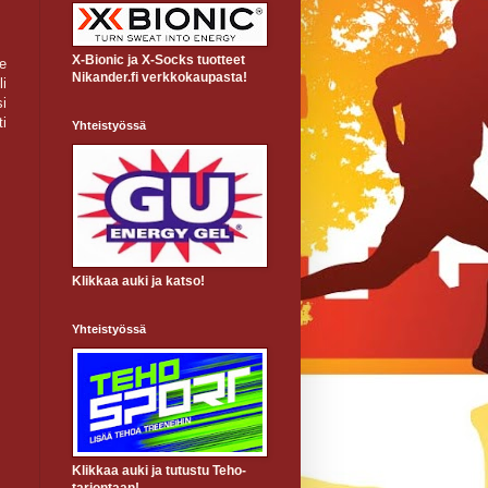
X-Bionic ja X-Socks tuotteet
e
Nikander.fi verkkokaupasta!
i
si
i
Yhteistyössä
Klikkaa auki ja katso!
Yhteistyössä
Klikkaa auki ja tutustu Teho-