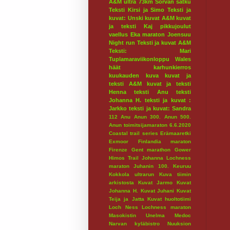
A&M ultra 73km
Sorvan satku
Teksti Kirsi ja Simo
Teksti ja
kuvat: Unski
kuvat A&M
kuvat
ja teksti Kaj
pikkujoulut
vaellus
Eka maraton
Joensuu
Night run
Teksti ja kuvat A&M
Teksti: Mari
Tuplamaraviikonloppu
Wales
häät
karhunkierros
kuukauden kuva
kuvat ja
teksti A&M
kuvat ja teksti
Henna
teksti Anu
teksti
Johanna H.
teksti ja kuvat :
Jarkko
teksti ja kuvat: Sandra
112
Anu
Anun 300.
Anun 500.
Anun toimitsijamaraton 6.6.2020
Coastal trail series
Erämaaretki
Exmoor
Finlandia maraton
Firenze
Gent marathon
Gower
Himos Trail
Johanna Lochness
maraton
Juhanin 100.
Keuruu
Kokkola ultrarun
Kuva tiimin
arkistosta
Kuvat Jarmo
Kuvat
Johanna H.
Kuvat Juhani
Kuvat
Teija ja Jatta
Kuvat huoltotiimi
Loch Ness
Lochness maraton
Masokistin Unelma
Medoc
Narvan kyläbistro
Nuuksion