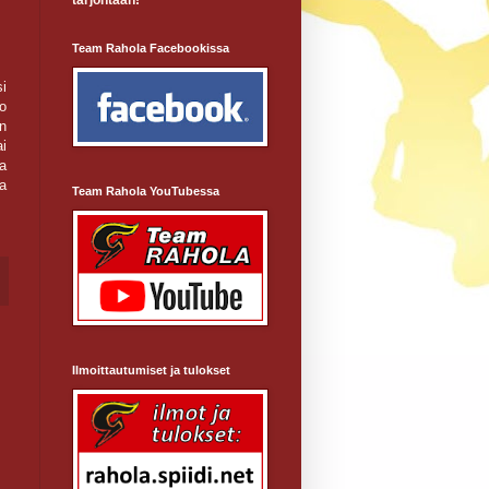
tarjontaan!
Team Rahola Facebookissa
i
jo
un
ai
la
ia
Team Rahola YouTubessa
Ilmoittautumiset ja tulokset