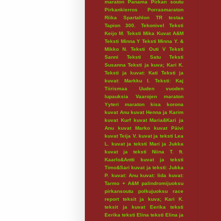
maraton
Panama
Pirkan soutu
Pirkankierros
Porrasmaraton
Riika
Spartahlon
TR testaa
Tapion 300.
Tekonivel
Teksti
Keijo M.
Teksti Mika Kuvat A&M
Teksti Minna Y
Teksti Minna Y. &
Mikko N.
Teksti Outi V
Teksti
Sanni
Teksti Satu
Teksti
Susanna
Teksti ja kuva; Kari K.
Teksti ja kuvat: Kati
Teksti ja
kuvat: Markku I.
Teksti: Kaj
Tiirismaa
Uuden vuoden
lupauksia
Vaarojen maraton
Yyteri maraton
kisa
korona
kuvat Anu
kuvat Henna ja Karim
kuvat Kurf
kuvat Maria&Kari ja
Anu
kuvat Marko
kuvat Päivi
kuvat Teija V.
kuvat ja teksti Lea
L.
kuvat ja teksti Mari ja Jukka
kuvat ja teksti Niina T. ft.
Kaarlo&Antti
kuvat ja teksti
Timo&Sari
kuvat ja teksti: Jukka
P.
kuvat: Anu
kuvat: Iida
kuvat:
Tarmo + A&M
palindromijuoksu
pirkansoutu
polkujuoksu
race
report
teksit ja kuva; Kari K.
teksit ja kuvat Eerika
teksti
Eerika
teksti Elina
teksti Elina ja