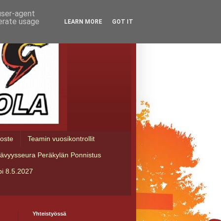
 user-agent
nerate usage
LEARN MORE
GOT IT
loste
Teamin vuosikontrollit
tävyysseura Peräkylän Ponnistus
i 8.5.2027
Yhteistyössä