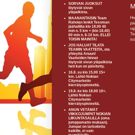
SORVAN JUOKSUT
M
löytyvät sivun
yläpalkista.
He
MAANANTAISIN Team
Raholan lenkit Tesoman
pä
jäähallilta klo 18.00 40
ra
min n. 5 km + (klo 18.40)
Te
60 min n. 8-10 km. ELLEI
is
TOISIN MAINITA!
JOS HALUAT TILATA
TEAMIN VAATTEITA, ota
yhteyttä Anuun!
Vaatteiden hinnat
löytyvät sivun yläpalkista
heti kun on päivitetty.
16.8. su klo 15.00 15+
km. Lähtö Nokian
Citymarketin
kierrätyspisteeltä.
19.8. ke klo 18.00 10+.
Lähtö Nokian
Citymarketin
kierrätyspisteeltä.
ANUN VETÄMÄT
VIIKKOJUMPAT NOKIAN
LIIKUNTASALILLA (oma
jumppamatto mukaan).
Jumpat on tarkoitettu
kaikille, ei vain