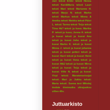
Jari
teksti Erkki
teksti Henna
teksti Kari&Maria
teksti Lauri
teksti Mari
teksti Marianne H.
teksti Marjo N.
teksti Marko
teksti Markus
teksti Minna &
Annika
teksti Niekku
teksti Päivi
L.
teksti Tarmo
teksti Teija
teksti
Tiina Hä?
teksti ja kuva: Marika
P.
teksti ja kuva; Jenna K.
teksti
ja kuvat
teksti ja kuvat Anu
teksti ja kuvat Juho
teksti ja
kuvat Marko K.
teksti ja kuvat
Minna J.
teksti ja kuvat johanna
teksti ja kuvat petteri
teksti ja
kuvat: Harri
teksti ja kuvat: Heini
teksti ja kuvat: Ilona
teksti ja
kuvat: M&J
teksti ja kuvat: Mirva
teksti ja kuvat: Teija
teksti ja
kuvat: Ville N.
teksti ja kuvat:
Virpi
teksti: Maratonseisojat
teksti: Mari ja Jukka
teksti:
Maria
teksti: Sanna
text Mikolaj
tiedote
tiimimatka
ultrajuoksu
villen 40v.
Juttuarkisto