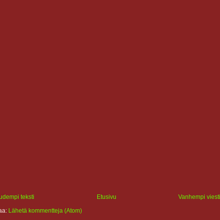
udempi teksti
Etusivu
Vanhempi viest
laa:
Lähetä kommentteja (Atom)