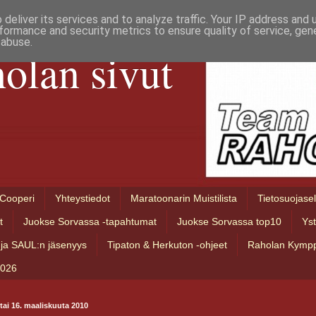
deliver its services and to analyze traffic. Your IP address and
formance and security metrics to ensure quality of service, ge
 abuse.
olan sivut
Cooperi
Yhteystiedot
Maratoonarin Muistilista
Tietosuojase
t
Juokse Sorvassa -tapahtumat
Juokse Sorvassa top10
Ys
ja SAUL:n jäsenyys
Tipaton & Herkuton -ohjeet
Raholan Kympp
2026
stai 16. maaliskuuta 2010