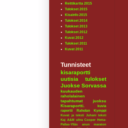
Reittikartta 2015
Tulokset 2015
Kisainfo 2015
Tulokset 2014
Tulokset 2013
Tulokset 2012
Kuvat 2012
Tulokset 2011
Kuvat 2011
Tunnisteet
kisaraportti
uutisia
tulokset
Juokse Sorvassa
kuukauden
raholalainen
tapahtumat
juoksu
Kisaraportti.
kuvia
raportti
Raholan Kymppi
Kuvat ja teksti Juhani
teksti
Kaj
A&M ultra
Cooper
Hetta-
Pallas-Ylläs
anun maraton