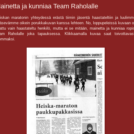
ainetta ja kunniaa Team Raholalle
iskan maratonin yhteydessä erästä tiimin jäsentä haastateltiin ja luulimm
äsevämme oikein porukkakuvan kanssa lehteen. No, loppupeleissä kuvaan ol
jattu vain haastateltu henkilö, mutta ei se mitään, mainetta ja kunniaa ropi
am Raholalle joka tapauksessa. Klikkaamalla kuvaa saat toivottavast
ommaksi.