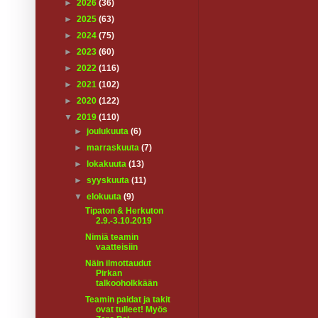
►
2026
(36)
►
2025
(63)
►
2024
(75)
►
2023
(60)
►
2022
(116)
►
2021
(102)
►
2020
(122)
▼
2019
(110)
►
joulukuuta
(6)
►
marraskuuta
(7)
►
lokakuuta
(13)
►
syyskuuta
(11)
▼
elokuuta
(9)
Tipaton & Herkuton
2.9.-3.10.2019
Nimiä teamin
vaatteisiin
Näin ilmottaudut
Pirkan
talkooholkkään
Teamin paidat ja takit
ovat tulleet! Myös