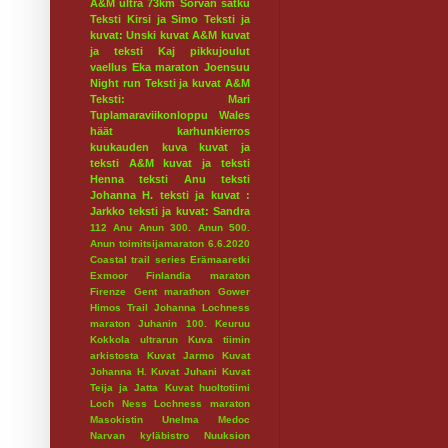
A&M ultra 73km
Sorvan satku
Teksti Kirsi ja Simo
Teksti ja
kuvat: Unski
kuvat A&M
kuvat
ja teksti Kaj
pikkujoulut
vaellus
Eka maraton
Joensuu
Night run
Teksti ja kuvat A&M
Teksti: Mari
Tuplamaraviikonloppu
Wales
häät
karhunkierros
kuukauden kuva
kuvat ja
teksti A&M
kuvat ja teksti
Henna
teksti Anu
teksti
Johanna H.
teksti ja kuvat :
Jarkko
teksti ja kuvat: Sandra
112
Anu
Anun 300.
Anun 500.
Anun toimitsijamaraton 6.6.2020
Coastal trail series
Erämaaretki
Exmoor
Finlandia maraton
Firenze
Gent marathon
Gower
Himos Trail
Johanna Lochness
maraton
Juhanin 100.
Keuruu
Kokkola ultrarun
Kuva tiimin
arkistosta
Kuvat Jarmo
Kuvat
Johanna H.
Kuvat Juhani
Kuvat
Teija ja Jatta
Kuvat huoltotiimi
Loch Ness
Lochness maraton
Masokistin Unelma
Medoc
Narvan kyläbistro
Nuuksion