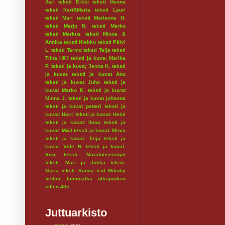
Jari
teksti Erkki
teksti Henna
teksti Kari&Maria
teksti Lauri
teksti Mari
teksti Marianne H.
teksti Marjo N.
teksti Marko
teksti Markus
teksti Minna &
Annika
teksti Niekku
teksti Päivi
L.
teksti Tarmo
teksti Teija
teksti
Tiina Hä?
teksti ja kuva: Marika
P.
teksti ja kuva; Jenna K.
teksti
ja kuvat
teksti ja kuvat Anu
teksti ja kuvat Juho
teksti ja
kuvat Marko K.
teksti ja kuvat
Minna J.
teksti ja kuvat johanna
teksti ja kuvat petteri
teksti ja
kuvat: Harri
teksti ja kuvat: Heini
teksti ja kuvat: Ilona
teksti ja
kuvat: M&J
teksti ja kuvat: Mirva
teksti ja kuvat: Teija
teksti ja
kuvat: Ville N.
teksti ja kuvat:
Virpi
teksti: Maratonseisojat
teksti: Mari ja Jukka
teksti:
Maria
teksti: Sanna
text Mikolaj
tiedote
tiimimatka
ultrajuoksu
villen 40v.
Juttuarkisto