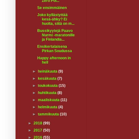
Zero Poi...
Se ensimmäinen
Joko kyllästyttää
kesä-ähky? Ei
huolta, siitä on m...
Bussikyytejä Paavo
Nurmi -maratonille
ja Finlandia...
Ensikertalaisena
Pirkan Soudussa
Happy afternoon in
hell
►
heinäkuuta
(9)
►
kesäkuuta
(7)
►
toukokuuta
(15)
►
huhtikuuta
(8)
►
maaliskuuta
(11)
►
helmikuuta
(4)
►
tammikuuta
(10)
►
2018
(99)
►
2017
(50)
►
2016
(55)