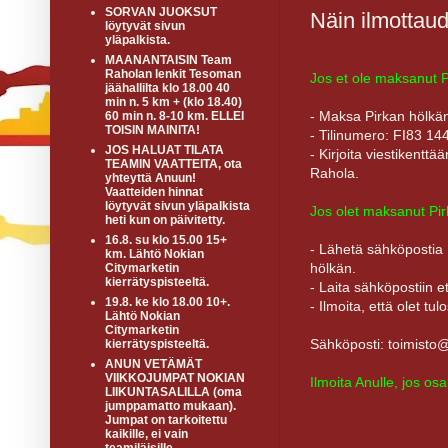
SORVAN JUOKSUT
Näin ilmottau
löytyvät sivun
yläpalkista.
MAANANTAISIN Team
Raholan lenkit Tesoman
Jos et ole maksanut Pi
jäähallilta klo 18.00 40
min n. 5 km + (klo 18.40)
- Maksa Pirkan hölkän t
60 min n. 8-10 km. ELLEI
TOISIN MAINITA!
- Tilinumero: FI83 14
JOS HALUAT TILATA
- Kirjoita viestikentt
TEAMIN VAATTEITA, ota
Rahola.
yhteyttä Anuun!
Vaatteiden hinnat
löytyvät sivun yläpalkista
Jos olet maksanut Pirk
heti kun on päivitetty.
16.8. su klo 15.00 15+
- Lähetä sähköpostia P
km. Lähtö Nokian
hölkän.
Citymarketin
kierrätyspisteeltä.
- Laita sähköpostiin e
19.8. ke klo 18.00 10+.
- Ilmoita, että olet 
Lähtö Nokian
Citymarketin
Sähköposti: toimisto@
kierrätyspisteeltä.
ANUN VETÄMÄT
VIIKKOJUMPAT NOKIAN
Ilmoita Anulle, jos osa
LIIKUNTASALILLA (oma
jumppamatto mukaan).
Jumpat on tarkoitettu
kaikille, ei vain