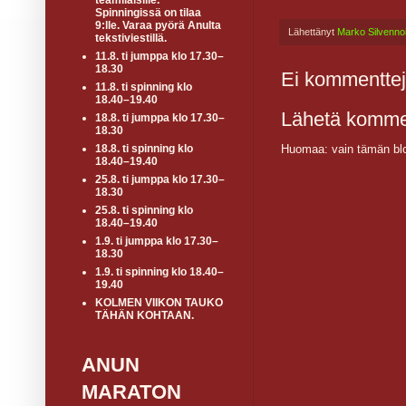
teamiläisille.
Spinningissä on tilaa
9:lle. Varaa pyörä Anulta
Lähettänyt
Marko Silvenno
tekstiviestillä.
11.8. ti jumppa klo 17.30–
18.30
Ei kommenttej
11.8. ti spinning klo
18.40–19.40
Lähetä komme
18.8. ti jumppa klo 17.30–
18.30
18.8. ti spinning klo
Huomaa: vain tämän blo
18.40–19.40
25.8. ti jumppa klo 17.30–
18.30
25.8. ti spinning klo
18.40–19.40
1.9. ti jumppa klo 17.30–
18.30
1.9. ti spinning klo 18.40–
19.40
KOLMEN VIIKON TAUKO
TÄHÄN KOHTAAN.
ANUN
MARATON