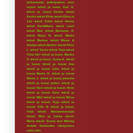
pirkansoutu
polkujuoksu
race
report
teksit ja kuva; Kari K.
teksit ja kuvat Eerika
teksti
Eerika
teksti Elina
teksti Elina ja
Jari
teksti Erkki
teksti Henna
teksti Kari&Maria
teksti Lauri
teksti Mari
teksti Marianne H.
teksti Marjo N.
teksti Marko
teksti Markus
teksti Minna &
Annika
teksti Niekku
teksti Päivi
L.
teksti Tarmo
teksti Teija
teksti
Tiina Hä?
teksti ja kuva: Marika
P.
teksti ja kuva; Jenna K.
teksti
ja kuvat
teksti ja kuvat Anu
teksti ja kuvat Juho
teksti ja
kuvat Marko K.
teksti ja kuvat
Minna J.
teksti ja kuvat johanna
teksti ja kuvat petteri
teksti ja
kuvat: Harri
teksti ja kuvat: Heini
teksti ja kuvat: Ilona
teksti ja
kuvat: M&J
teksti ja kuvat: Mirva
teksti ja kuvat: Teija
teksti ja
kuvat: Ville N.
teksti ja kuvat:
Virpi
teksti: Maratonseisojat
teksti: Mari ja Jukka
teksti:
Maria
teksti: Sanna
text Mikolaj
tiedote
tiimimatka
ultrajuoksu
villen 40v.