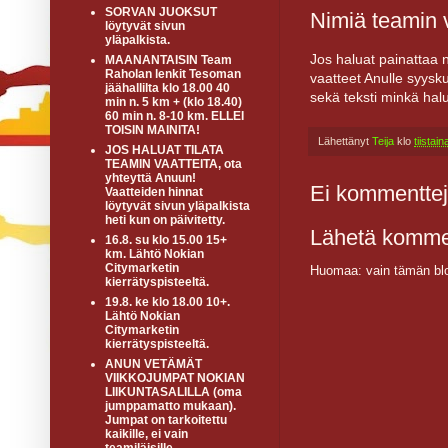
SORVAN JUOKSUT
Nimiä teamin v
löytyvät sivun
yläpalkista.
Jos haluat painattaa 
MAANANTAISIN Team
Raholan lenkit Tesoman
vaatteet Anulle syysk
jäähallilta klo 18.00 40
sekä teksti minkä hal
min n. 5 km + (klo 18.40)
60 min n. 8-10 km. ELLEI
TOISIN MAINITA!
Lähettänyt
Teija
klo
tiistai
JOS HALUAT TILATA
TEAMIN VAATTEITA, ota
yhteyttä Anuun!
Ei kommenttej
Vaatteiden hinnat
löytyvät sivun yläpalkista
heti kun on päivitetty.
Lähetä komme
16.8. su klo 15.00 15+
km. Lähtö Nokian
Citymarketin
Huomaa: vain tämän blo
kierrätyspisteeltä.
19.8. ke klo 18.00 10+.
Lähtö Nokian
Citymarketin
kierrätyspisteeltä.
ANUN VETÄMÄT
VIIKKOJUMPAT NOKIAN
LIIKUNTASALILLA (oma
jumppamatto mukaan).
Jumpat on tarkoitettu
kaikille, ei vain