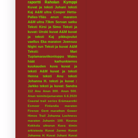
raportti
Raholan Kymppi
Kuvat ja teksti Juhani
teksti
Kaj
A&M ultra
Cooper
Hetta-
Pallas-Ylläs
anun maraton
A&M ultra 73km
Sorvan satku
Teksti Kirsi ja Simo
Teksti ja
kuvat: Unski
kuvat A&M
kuvat
ja teksti Kaj
pikkujoulut
vaellus
Eka maraton
Joensuu
Night run
Teksti ja kuvat A&M
Teksti: Mari
Tuplamaraviikonloppu
Wales
häät
karhunkierros
kuukauden kuva
kuvat ja
teksti A&M
kuvat ja teksti
Henna
teksti Anu
teksti
Johanna H.
teksti ja kuvat :
Jarkko
teksti ja kuvat: Sandra
112
Anu
Anun 300.
Anun 500.
Anun toimitsijamaraton 6.6.2020
Coastal trail series
Erämaaretki
Exmoor
Finlandia maraton
Firenze
Gent marathon
Gower
Himos Trail
Johanna Lochness
maraton
Juhanin 100.
Keuruu
Kokkola ultrarun
Kuva tiimin
arkistosta
Kuvat Jarmo
Kuvat
Johanna H.
Kuvat Juhani
Kuvat