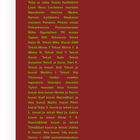
Teija ja Jatta
Kuvat huoltotiimi
Loch Ness
Lochness maraton
Masokistin Unelma
Medoc
Narvan kyläbistro
Nuuksion
maraton
Panama
Pirkan soutu
Pirkankierros
Porrasmaraton
Riika
Spartahlon
TR testaa
Tapion 300.
Tekonivel
Teksti
Keijo M.
Teksti Mika Kuvat A&M
Teksti Minna Y
Teksti Minna Y. &
Mikko N.
Teksti Outi V
Teksti
Sanni
Teksti Satu
Teksti
Susanna
Teksti ja kuva; Kari K.
Teksti ja kuvat: Kati
Teksti ja
kuvat: Markku I.
Teksti: Kaj
Tiirismaa
Uuden vuoden
lupauksia
Vaarojen maraton
Yyteri maraton
kisa
korona
kuvat Anu
kuvat Henna ja Karim
kuvat Kurf
kuvat Maria&Kari ja
Anu
kuvat Marko
kuvat Päivi
kuvat Teija V.
kuvat ja teksti Lea
L.
kuvat ja teksti Mari ja Jukka
kuvat ja teksti Niina T. ft.
Kaarlo&Antti
kuvat ja teksti
Timo&Sari
kuvat ja teksti: Jukka
P.
kuvat: Anu
kuvat: Iida
kuvat:
Tarmo + A&M
palindromijuoksu