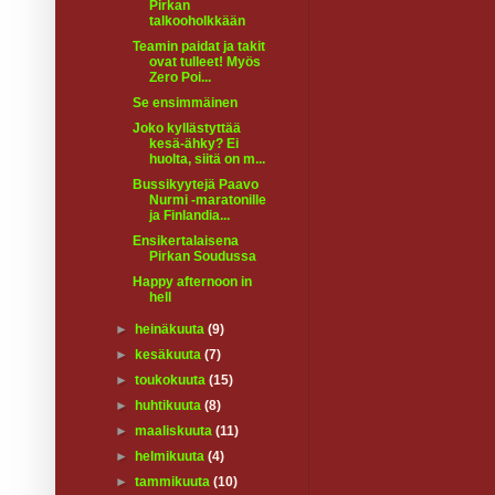
Pirkan
talkooholkkään
Teamin paidat ja takit
ovat tulleet! Myös
Zero Poi...
Se ensimmäinen
Joko kyllästyttää
kesä-ähky? Ei
huolta, siitä on m...
Bussikyytejä Paavo
Nurmi -maratonille
ja Finlandia...
Ensikertalaisena
Pirkan Soudussa
Happy afternoon in
hell
►
heinäkuuta
(9)
►
kesäkuuta
(7)
►
toukokuuta
(15)
►
huhtikuuta
(8)
►
maaliskuuta
(11)
►
helmikuuta
(4)
►
tammikuuta
(10)