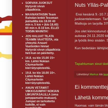
SORVAN JUOKSUT
Nuts Ylläs-Pa
löytyvät sivun
yläpalkista.
Ensi kesänä 9.-10.7.
MAANANTAISIN Team
Raholan lenkit Tesoman
juoksentelemaan. Tark
jäähallilta klo 18.00 40
Matkoja on tarjolla 
min n. 5 km + (klo 18.40)
60 min n. 8-10 km. ELLEI
Jos olet kiinnostunut
TOISIN MAINITA!
aukeaa 24.11.2020 klo 
JOS HALUAT TILATA
TEAMIN VAATTEITA, ota
ja lyödä ilmo sisään. S
yhteyttä Anuun!
Vaatteiden hinnat
Kun tiedetään lähtijöi
löytyvät sivun yläpalkista
heti kun on päivitetty.
16.8. su klo 15.00 15+
km. Lähtö Nokian
Tapahtuman sivut täst
Citymarketin
kierrätyspisteeltä.
19.8. ke klo 18.00 10+.
Lähettänyt
Markus
klo
lau
Lähtö Nokian
Citymarketin
kierrätyspisteeltä.
Ei kommenttej
ANUN VETÄMÄT
VIIKKOJUMPAT NOKIAN
LIIKUNTASALILLA (oma
Lähetä komme
jumppamatto mukaan).
Jumpat on tarkoitettu
kaikille, ei vain
Huomaa: vain tämän blo