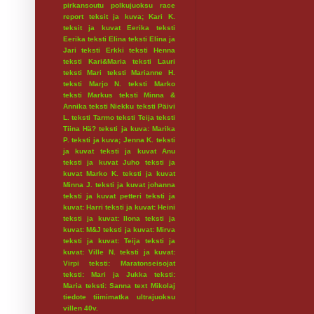
pirkansoutu
polkujuoksu
race
report
teksit ja kuva; Kari K.
teksit ja kuvat Eerika
teksti
Eerika
teksti Elina
teksti Elina ja
Jari
teksti Erkki
teksti Henna
teksti Kari&Maria
teksti Lauri
teksti Mari
teksti Marianne H.
teksti Marjo N.
teksti Marko
teksti Markus
teksti Minna &
Annika
teksti Niekku
teksti Päivi
L.
teksti Tarmo
teksti Teija
teksti
Tiina Hä?
teksti ja kuva: Marika
P.
teksti ja kuva; Jenna K.
teksti
ja kuvat
teksti ja kuvat Anu
teksti ja kuvat Juho
teksti ja
kuvat Marko K.
teksti ja kuvat
Minna J.
teksti ja kuvat johanna
teksti ja kuvat petteri
teksti ja
kuvat: Harri
teksti ja kuvat: Heini
teksti ja kuvat: Ilona
teksti ja
kuvat: M&J
teksti ja kuvat: Mirva
teksti ja kuvat: Teija
teksti ja
kuvat: Ville N.
teksti ja kuvat:
Virpi
teksti: Maratonseisojat
teksti: Mari ja Jukka
teksti:
Maria
teksti: Sanna
text Mikolaj
tiedote
tiimimatka
ultrajuoksu
villen 40v.