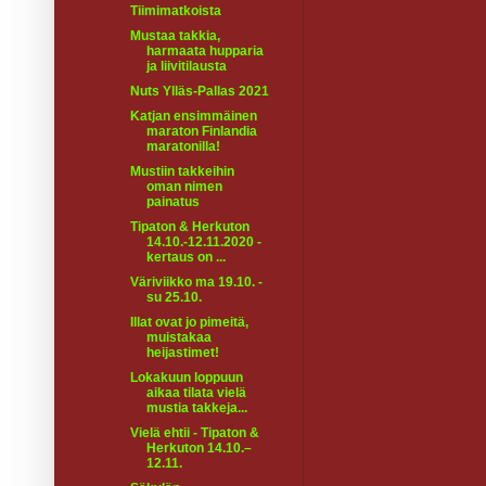
Tiimimatkoista
Mustaa takkia,
harmaata hupparia
ja liivitilausta
Nuts Ylläs-Pallas 2021
Katjan ensimmäinen
maraton Finlandia
maratonilla!
Mustiin takkeihin
oman nimen
painatus
Tipaton & Herkuton
14.10.-12.11.2020 -
kertaus on ...
Väriviikko ma 19.10. -
su 25.10.
Illat ovat jo pimeitä,
muistakaa
heijastimet!
Lokakuun loppuun
aikaa tilata vielä
mustia takkeja...
Vielä ehtii - Tipaton &
Herkuton 14.10.–
12.11.