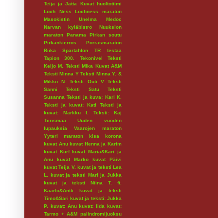
Teija ja Jatta
Kuvat huoltotiimi
Loch Ness
Lochness maraton
Masokistin Unelma
Medoc
Narvan kyläbistro
Nuuksion
maraton
Panama
Pirkan soutu
Pirkankierros
Porrasmaraton
Riika
Spartahlon
TR testaa
Tapion 300.
Tekonivel
Teksti
Keijo M.
Teksti Mika Kuvat A&M
Teksti Minna Y
Teksti Minna Y. &
Mikko N.
Teksti Outi V
Teksti
Sanni
Teksti Satu
Teksti
Susanna
Teksti ja kuva; Kari K.
Teksti ja kuvat: Kati
Teksti ja
kuvat: Markku I.
Teksti: Kaj
Tiirismaa
Uuden vuoden
lupauksia
Vaarojen maraton
Yyteri maraton
kisa
korona
kuvat Anu
kuvat Henna ja Karim
kuvat Kurf
kuvat Maria&Kari ja
Anu
kuvat Marko
kuvat Päivi
kuvat Teija V.
kuvat ja teksti Lea
L.
kuvat ja teksti Mari ja Jukka
kuvat ja teksti Niina T. ft.
Kaarlo&Antti
kuvat ja teksti
Timo&Sari
kuvat ja teksti: Jukka
P.
kuvat: Anu
kuvat: Iida
kuvat:
Tarmo + A&M
palindromijuoksu