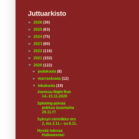
Juttuarkisto
►
2026
(36)
►
2025
(63)
►
2024
(75)
►
2023
(60)
►
2022
(116)
►
2021
(102)
▼
2020
(122)
►
joulukuuta
(8)
►
marraskuuta
(12)
▼
lokakuuta
(19)
Joensuu Night Run
14.-15.11.2020
Spinning-päivää
pukkaa lauantaina
28.11.!!!
Syksyn väriviikko nro
2, ma 2.11.– su 8.11.
Hyvää tulevaa
Halloweenia!