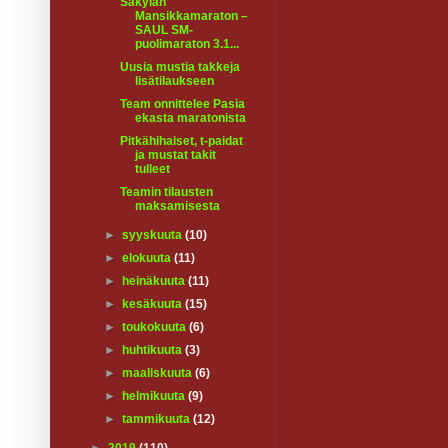
Säkylän
Mansikkamaraton –
SAUL SM-
puolimaraton 3.1...
Uusia mustia takkeja
lisätilaukseen
Team onnittelee Pasia
ekasta maratonista
Pitkähihaiset, t-paidat
ja mustat takit
tulleet
Teamin tilausten
maksamisesta
►
syyskuuta
(10)
►
elokuuta
(11)
►
heinäkuuta
(11)
►
kesäkuuta
(15)
►
toukokuuta
(6)
►
huhtikuuta
(3)
►
maaliskuuta
(6)
►
helmikuuta
(9)
►
tammikuuta
(12)