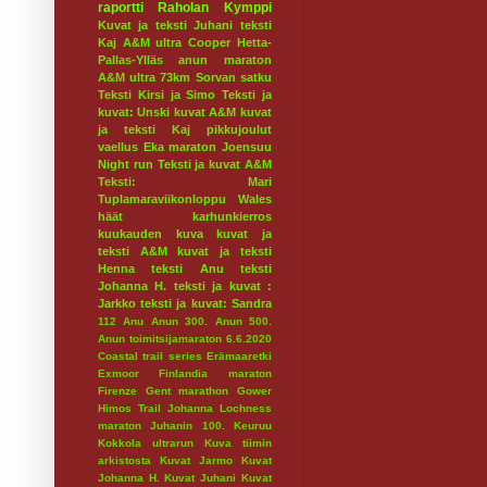
raportti
Raholan Kymppi
Kuvat ja teksti Juhani
teksti
Kaj
A&M ultra
Cooper
Hetta-
Pallas-Ylläs
anun maraton
A&M ultra 73km
Sorvan satku
Teksti Kirsi ja Simo
Teksti ja
kuvat: Unski
kuvat A&M
kuvat
ja teksti Kaj
pikkujoulut
vaellus
Eka maraton
Joensuu
Night run
Teksti ja kuvat A&M
Teksti: Mari
Tuplamaraviikonloppu
Wales
häät
karhunkierros
kuukauden kuva
kuvat ja
teksti A&M
kuvat ja teksti
Henna
teksti Anu
teksti
Johanna H.
teksti ja kuvat :
Jarkko
teksti ja kuvat: Sandra
112
Anu
Anun 300.
Anun 500.
Anun toimitsijamaraton 6.6.2020
Coastal trail series
Erämaaretki
Exmoor
Finlandia maraton
Firenze
Gent marathon
Gower
Himos Trail
Johanna Lochness
maraton
Juhanin 100.
Keuruu
Kokkola ultrarun
Kuva tiimin
arkistosta
Kuvat Jarmo
Kuvat
Johanna H.
Kuvat Juhani
Kuvat