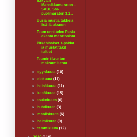
Säkylän
Mansikkamaraton –
SAUL SM-
puolimaraton 3.1...
Uusia mustia takkeja
lisätilaukseen
Team onnittelee Pasia
ekasta maratonista
Pitkähihaiset, t-paidat
ja mustat takit
tulleet
Teamin tilausten
maksamisesta
►
syyskuuta
(10)
►
elokuuta
(11)
►
heinäkuuta
(11)
►
kesäkuuta
(15)
►
toukokuuta
(6)
►
huhtikuuta
(3)
►
maaliskuuta
(6)
►
helmikuuta
(9)
►
tammikuuta
(12)