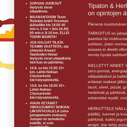
SORVAN JUOKSUT
Tipaton & Her
löytyvät sivun
yläpalkista.
on opintojen äi
MAANANTAISIN Team
Raholan lenkit Tesoman
Pienenä muistutuksen
jäähallilta klo 18.00 40
min n. 5 km + (klo 18.40)
TARKOITUS on jaksaa l
60 min n. 8-10 km. ELLEI
TOISIN MAINITA!
paastoa tai niukkuusai
JOS HALUAT TILATA
suhteen, joten normaal
TEAMIN VAATTEITA, ota
asiassa ei dieetti oll
yhteyttä Anuun!
monta hyvää vaihtoeh
Vaatteiden hinnat
löytyvät sivun yläpalkista
heti kun on päivitetty.
KIELLETYT AINEET: kaa
16.8. su klo 15.00 15+
zero-juomat, energiaj
km. Lähtö Nokian
välipalakeksit ja kaikk
Citymarketin
kierrätyspisteeltä.
erilaiset makeat jälkir
19.8. ke klo 18.00 10+.
tacot, siivet, pizzat, 
Lähtö Nokian
hedelmät ja pähkinät, 
Citymarketin
sokeroidut myslit, crois
kierrätyspisteeltä.
ANUN VETÄMÄT
VIIKKOJUMPAT NOKIAN
HERKUTTELE NÄILLÄ: m
LIIKUNTASALILLA (oma
päällä), tuoreet ja ku
jumppamatto mukaan).
pähkinät, kaikki jogurt
Jumpat on tarkoitettu
kaikille, ei vain
wrapit, itse tehty pizz