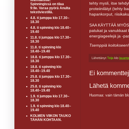
teamiläisille.
tehty mysli, itse tehd
Spinningissä on tilaa
9:lle. Varaa pyörä Anulta
proteiinilätyt (tehty 
tekstiviestillä.
hapankorput, riisikaku
4.8. ti jumppa klo 17.30–
18.30
SAA KÄYTTÄÄ MYÖS NÄIT
4.8. ti spinning klo 18.40–
patukat ja vanukkaat k
19.40
energiageelejä ja -pas
11.8. ti jumppa klo 17.30–
18.30
Tsemppiä koitokseen!
11.8. ti spinning klo
18.40–19.40
18.8. ti jumppa klo 17.30–
Lähettänyt
Teija
klo
lauant
18.30
18.8. ti spinning klo
18.40–19.40
Ei kommenttej
25.8. ti jumppa klo 17.30–
18.30
Lähetä komme
25.8. ti spinning klo
18.40–19.40
Huomaa: vain tämän blo
1.9. ti jumppa klo 17.30–
18.30
1.9. ti spinning klo 18.40–
19.40
KOLMEN VIIKON TAUKO
TÄHÄN KOHTAAN.