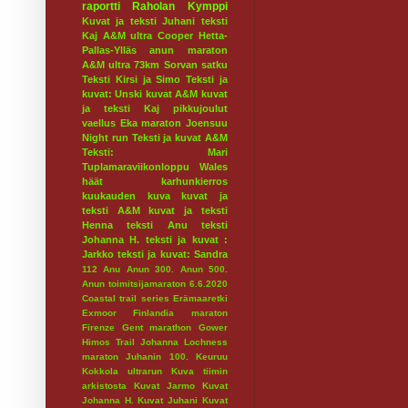
raportti
Raholan Kymppi
Kuvat ja teksti Juhani
teksti
Kaj
A&M ultra
Cooper
Hetta-
Pallas-Ylläs
anun maraton
A&M ultra 73km
Sorvan satku
Teksti Kirsi ja Simo
Teksti ja
kuvat: Unski
kuvat A&M
kuvat
ja teksti Kaj
pikkujoulut
vaellus
Eka maraton
Joensuu
Night run
Teksti ja kuvat A&M
Teksti: Mari
Tuplamaraviikonloppu
Wales
häät
karhunkierros
kuukauden kuva
kuvat ja
teksti A&M
kuvat ja teksti
Henna
teksti Anu
teksti
Johanna H.
teksti ja kuvat :
Jarkko
teksti ja kuvat: Sandra
112
Anu
Anun 300.
Anun 500.
Anun toimitsijamaraton 6.6.2020
Coastal trail series
Erämaaretki
Exmoor
Finlandia maraton
Firenze
Gent marathon
Gower
Himos Trail
Johanna Lochness
maraton
Juhanin 100.
Keuruu
Kokkola ultrarun
Kuva tiimin
arkistosta
Kuvat Jarmo
Kuvat
Johanna H.
Kuvat Juhani
Kuvat