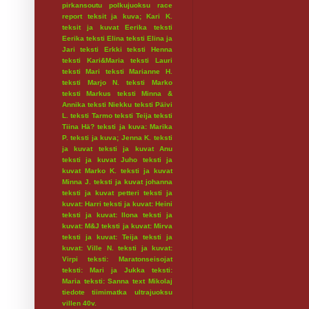
pirkansoutu
polkujuoksu
race
report
teksit ja kuva; Kari K.
teksit ja kuvat Eerika
teksti
Eerika
teksti Elina
teksti Elina ja
Jari
teksti Erkki
teksti Henna
teksti Kari&Maria
teksti Lauri
teksti Mari
teksti Marianne H.
teksti Marjo N.
teksti Marko
teksti Markus
teksti Minna &
Annika
teksti Niekku
teksti Päivi
L.
teksti Tarmo
teksti Teija
teksti
Tiina Hä?
teksti ja kuva: Marika
P.
teksti ja kuva; Jenna K.
teksti
ja kuvat
teksti ja kuvat Anu
teksti ja kuvat Juho
teksti ja
kuvat Marko K.
teksti ja kuvat
Minna J.
teksti ja kuvat johanna
teksti ja kuvat petteri
teksti ja
kuvat: Harri
teksti ja kuvat: Heini
teksti ja kuvat: Ilona
teksti ja
kuvat: M&J
teksti ja kuvat: Mirva
teksti ja kuvat: Teija
teksti ja
kuvat: Ville N.
teksti ja kuvat:
Virpi
teksti: Maratonseisojat
teksti: Mari ja Jukka
teksti:
Maria
teksti: Sanna
text Mikolaj
tiedote
tiimimatka
ultrajuoksu
villen 40v.