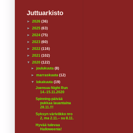
Juttuarkisto
►
2026
(36)
►
2025
(63)
►
2024
(75)
►
2023
(60)
►
2022
(116)
►
2021
(102)
▼
2020
(122)
►
joulukuuta
(8)
►
marraskuuta
(12)
▼
lokakuuta
(19)
Joensuu Night Run
14.-15.11.2020
Spinning-päivää
pukkaa lauantaina
28.11.!!!
Syksyn väriviikko nro
2, ma 2.11.– su 8.11.
Hyvää tulevaa
Halloweenia!