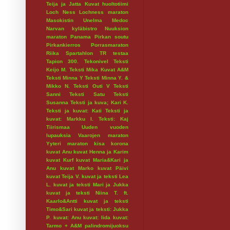
Teija ja Jatta
Kuvat huoltotiimi
Loch Ness
Lochness maraton
Masokistin Unelma
Medoc
Narvan kyläbistro
Nuuksion
maraton
Panama
Pirkan soutu
Pirkankierros
Porrasmaraton
Riika
Spartahlon
TR testaa
Tapion 300.
Tekonivel
Teksti
Keijo M.
Teksti Mika Kuvat A&M
Teksti Minna Y
Teksti Minna Y. &
Mikko N.
Teksti Outi V
Teksti
Sanni
Teksti Satu
Teksti
Susanna
Teksti ja kuva; Kari K.
Teksti ja kuvat: Kati
Teksti ja
kuvat: Markku I.
Teksti: Kaj
Tiirismaa
Uuden vuoden
lupauksia
Vaarojen maraton
Yyteri maraton
kisa
korona
kuvat Anu
kuvat Henna ja Karim
kuvat Kurf
kuvat Maria&Kari ja
Anu
kuvat Marko
kuvat Päivi
kuvat Teija V.
kuvat ja teksti Lea
L.
kuvat ja teksti Mari ja Jukka
kuvat ja teksti Niina T. ft.
Kaarlo&Antti
kuvat ja teksti
Timo&Sari
kuvat ja teksti: Jukka
P.
kuvat: Anu
kuvat: Iida
kuvat:
Tarmo + A&M
palindromijuoksu