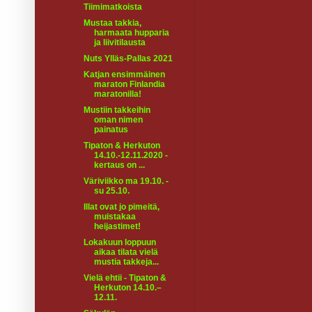
Tiimimatkoista
Mustaa takkia,
harmaata hupparia
ja liivitilausta
Nuts Ylläs-Pallas 2021
Katjan ensimmäinen
maraton Finlandia
maratonilla!
Mustiin takkeihin
oman nimen
painatus
Tipaton & Herkuton
14.10.-12.11.2020 -
kertaus on ...
Väriviikko ma 19.10. -
su 25.10.
Illat ovat jo pimeitä,
muistakaa
heijastimet!
Lokakuun loppuun
aikaa tilata vielä
mustia takkeja...
Vielä ehtii - Tipaton &
Herkuton 14.10.–
12.11.