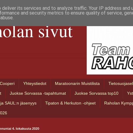
deliver its services and to analyze traffic. Your IP address and
formance and security metrics to ensure quality of service, ge
 abuse.
olan sivut
Cooperi
Yhteystiedot
Maratoonarin Muistilista
Tietosuojase
t
Juokse Sorvassa -tapahtumat
Juokse Sorvassa top10
Ys
ja SAUL:n jäsenyys
Tipaton & Herkuton -ohjeet
Raholan Kympp
2026
nnuntai 4. lokakuuta 2020