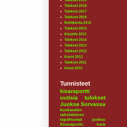
Tulokset 2019
Tulokset 2018
Tulokset 2017
Tulokset 2016
Reittikartta 2015
Tulokset 2015
Kisainfo 2015
Tulokset 2014
Tulokset 2013
Tulokset 2012
Kuvat 2012
Tulokset 2011
Kuvat 2011
Tunnisteet
kisaraportti
uutisia
tulokset
Juokse Sorvassa
kuukauden
raholalainen
tapahtumat
juoksu
Kisaraportti.
kuvia