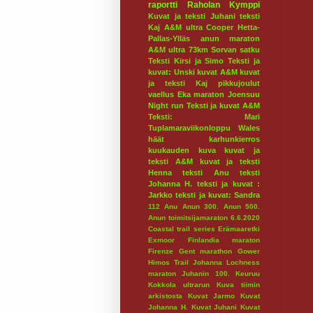
raportti
Raholan Kymppi
Kuvat ja teksti Juhani
teksti
Kaj
A&M ultra
Cooper
Hetta-
Pallas-Ylläs
anun maraton
A&M ultra 73km
Sorvan satku
Teksti Kirsi ja Simo
Teksti ja
kuvat: Unski
kuvat A&M
kuvat
ja teksti Kaj
pikkujoulut
vaellus
Eka maraton
Joensuu
Night run
Teksti ja kuvat A&M
Teksti: Mari
Tuplamaraviikonloppu
Wales
häät
karhunkierros
kuukauden kuva
kuvat ja
teksti A&M
kuvat ja teksti
Henna
teksti Anu
teksti
Johanna H.
teksti ja kuvat :
Jarkko
teksti ja kuvat: Sandra
112
Anu
Anun 300.
Anun 500.
Anun toimitsijamaraton 6.6.2020
Coastal trail series
Erämaaretki
Exmoor
Finlandia maraton
Firenze
Gent marathon
Gower
Himos Trail
Johanna Lochness
maraton
Juhanin 100.
Keuruu
Kokkola ultrarun
Kuva tiimin
arkistosta
Kuvat Jarmo
Kuvat
Johanna H.
Kuvat Juhani
Kuvat