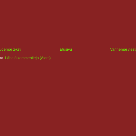
udempi teksti
Etusivu
Vanhempi viest
laa:
Lähetä kommentteja (Atom)