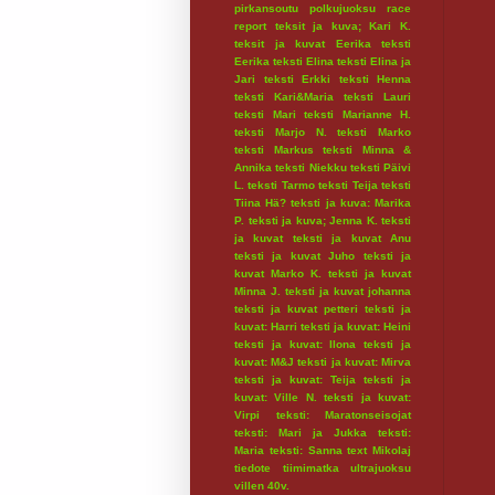
pirkansoutu
polkujuoksu
race
report
teksit ja kuva; Kari K.
teksit ja kuvat Eerika
teksti
Eerika
teksti Elina
teksti Elina ja
Jari
teksti Erkki
teksti Henna
teksti Kari&Maria
teksti Lauri
teksti Mari
teksti Marianne H.
teksti Marjo N.
teksti Marko
teksti Markus
teksti Minna &
Annika
teksti Niekku
teksti Päivi
L.
teksti Tarmo
teksti Teija
teksti
Tiina Hä?
teksti ja kuva: Marika
P.
teksti ja kuva; Jenna K.
teksti
ja kuvat
teksti ja kuvat Anu
teksti ja kuvat Juho
teksti ja
kuvat Marko K.
teksti ja kuvat
Minna J.
teksti ja kuvat johanna
teksti ja kuvat petteri
teksti ja
kuvat: Harri
teksti ja kuvat: Heini
teksti ja kuvat: Ilona
teksti ja
kuvat: M&J
teksti ja kuvat: Mirva
teksti ja kuvat: Teija
teksti ja
kuvat: Ville N.
teksti ja kuvat:
Virpi
teksti: Maratonseisojat
teksti: Mari ja Jukka
teksti:
Maria
teksti: Sanna
text Mikolaj
tiedote
tiimimatka
ultrajuoksu
villen 40v.