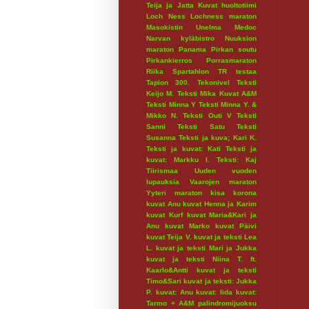
Teija ja Jatta
Kuvat huoltotiimi
Loch Ness
Lochness maraton
Masokistin Unelma
Medoc
Narvan kyläbistro
Nuuksion
maraton
Panama
Pirkan soutu
Pirkankierros
Porrasmaraton
Riika
Spartahlon
TR testaa
Tapion 300.
Tekonivel
Teksti
Keijo M.
Teksti Mika Kuvat A&M
Teksti Minna Y
Teksti Minna Y. &
Mikko N.
Teksti Outi V
Teksti
Sanni
Teksti Satu
Teksti
Susanna
Teksti ja kuva; Kari K.
Teksti ja kuvat: Kati
Teksti ja
kuvat: Markku I.
Teksti: Kaj
Tiirismaa
Uuden vuoden
lupauksia
Vaarojen maraton
Yyteri maraton
kisa
korona
kuvat Anu
kuvat Henna ja Karim
kuvat Kurf
kuvat Maria&Kari ja
Anu
kuvat Marko
kuvat Päivi
kuvat Teija V.
kuvat ja teksti Lea
L.
kuvat ja teksti Mari ja Jukka
kuvat ja teksti Niina T. ft.
Kaarlo&Antti
kuvat ja teksti
Timo&Sari
kuvat ja teksti: Jukka
P.
kuvat: Anu
kuvat: Iida
kuvat:
Tarmo + A&M
palindromijuoksu