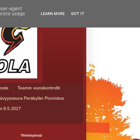
 user-agent
nerate usage
LEARN MORE
GOT IT
loste
Teamin vuosikontrollit
tävyysseura Peräkylän Ponnistus
i 8.5.2027
Yhteistyössä