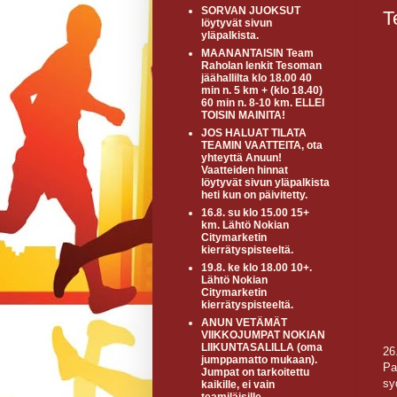
SORVAN JUOKSUT
T
löytyvät sivun
yläpalkista.
MAANANTAISIN Team
Raholan lenkit Tesoman
jäähallilta klo 18.00 40
min n. 5 km + (klo 18.40)
60 min n. 8-10 km. ELLEI
TOISIN MAINITA!
JOS HALUAT TILATA
TEAMIN VAATTEITA, ota
yhteyttä Anuun!
Vaatteiden hinnat
löytyvät sivun yläpalkista
heti kun on päivitetty.
16.8. su klo 15.00 15+
km. Lähtö Nokian
Citymarketin
kierrätyspisteeltä.
19.8. ke klo 18.00 10+.
Lähtö Nokian
Citymarketin
kierrätyspisteeltä.
ANUN VETÄMÄT
VIIKKOJUMPAT NOKIAN
LIIKUNTASALILLA (oma
26
jumppamatto mukaan).
Pa
Jumpat on tarkoitettu
sy
kaikille, ei vain