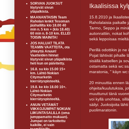
SORVAN JUOKSUT
Ikaalisissa kyl
löytyvät sivun
yläpalkista.
15.8.2010 ja Ikaalist
MAANANTAISIN Team
Raholan lenkit Tesoman
Raholalaisia paikalle 
jäähallilta klo 18.00 40
Tarmo, Seppo ja minä 
min n. 5 km + (klo 18.40)
autonrattiin, nokat koh
60 min n. 8-10 km. ELLEI
TOISIN MAINITA!
sekä leppoisaa mieltä 
JOS HALUAT TILATA
TEAMIN VAATTEITA, ota
Perillä odottikin jo ne
yhteyttä Anuun!
Pojat lähtivät pihalle 
Vaatteiden hinnat
löytyvät sivun yläpalkista
sisällä katsellen ja so
heti kun on päivitetty.
ostamatta sekä wc:ss
16.8. su klo 15.00 15+
maratonia, " käyn wc:s
km. Lähtö Nokian
Citymarketin
kierrätyspisteeltä.
20 minuuttia ennen 
19.8. ke klo 18.00 10+.
ohjeita/kuulutuksia, jo
Lähtö Nokian
muuttunut tänä vuonn
Citymarketin
voi kyllä unohtaa, sillä
kierrätyspisteeltä.
säilyi. Juoksijoita läh
ANUN VETÄMÄT
VIIKKOJUMPAT NOKIAN
puolimaratonin.
LIIKUNTASALILLA (oma
jumppamatto mukaan).
Jumpat on tarkoitettu
kaikille, ei vain