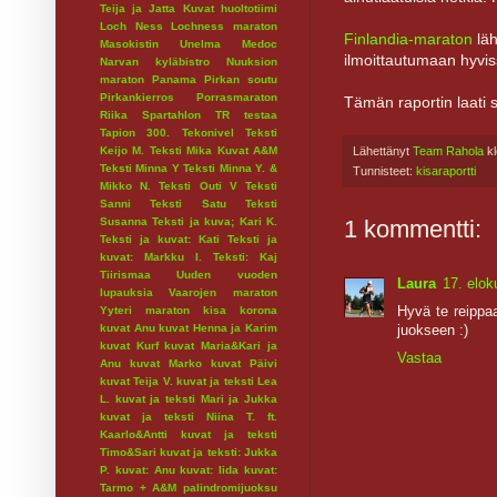
Teija ja Jatta
Kuvat huoltotiimi
Loch Ness
Lochness maraton
Finlandia-maraton
läh
Masokistin Unelma
Medoc
ilmoittautumaan hyviss
Narvan kyläbistro
Nuuksion
maraton
Panama
Pirkan soutu
Pirkankierros
Porrasmaraton
Tämän raportin laati s
Riika
Spartahlon
TR testaa
Tapion 300.
Tekonivel
Teksti
Lähettänyt
Team Rahola
k
Keijo M.
Teksti Mika Kuvat A&M
Teksti Minna Y
Teksti Minna Y. &
Tunnisteet:
kisaraportti
Mikko N.
Teksti Outi V
Teksti
Sanni
Teksti Satu
Teksti
1 kommentti:
Susanna
Teksti ja kuva; Kari K.
Teksti ja kuvat: Kati
Teksti ja
kuvat: Markku I.
Teksti: Kaj
Tiirismaa
Uuden vuoden
Laura
17. elok
lupauksia
Vaarojen maraton
Hyvä te reippaa
Yyteri maraton
kisa
korona
kuvat Anu
kuvat Henna ja Karim
juokseen :)
kuvat Kurf
kuvat Maria&Kari ja
Vastaa
Anu
kuvat Marko
kuvat Päivi
kuvat Teija V.
kuvat ja teksti Lea
L.
kuvat ja teksti Mari ja Jukka
kuvat ja teksti Niina T. ft.
Kaarlo&Antti
kuvat ja teksti
Timo&Sari
kuvat ja teksti: Jukka
P.
kuvat: Anu
kuvat: Iida
kuvat:
Tarmo + A&M
palindromijuoksu