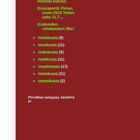
Helsinki kutsuu!
Kisaraportti: Pirkan
soutu 2010 Toinen
aalto 31.7....
Kuukauden
raholalainen: Mari
►
heinäkuuta
(9)
►
kesäkuuta
(11)
►
toukokuuta
(9)
►
huhtikuuta
(11)
►
maaliskuuta
(13)
►
helmikuuta
(11)
►
tammikuuta
(2)
Porukkaa ramppaa, kävijöitä
jo