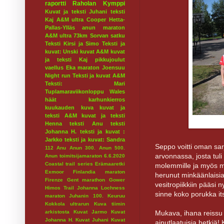
raportti
Raholan Kymppi
Kuvat ja teksti Juhani
teksti
Kaj
A&M ultra
Cooper
Hetta-
Pallas-Ylläs
anun maraton
A&M ultra 73km
Sorvan satku
Teksti Kirsi ja Simo
Teksti ja
kuvat: Unski
kuvat A&M
kuvat
ja teksti Kaj
pikkujoulut
vaellus
Eka maraton
Joensuu
Night run
Teksti ja kuvat A&M
Teksti: Mari
Tuplamaraviikonloppu
Wales
häät
karhunkierros
kuukauden kuva
kuvat ja
teksti A&M
kuvat ja teksti
Henna
teksti Anu
teksti
Johanna H.
teksti ja kuvat :
Jarkko
teksti ja kuvat: Sandra
Seppo voitti oman sarj
112
Anu
Anun 300.
Anun 500.
arvonnassa, josta tuli 
Anun toimitsijamaraton 6.6.2020
Coastal trail series
Erämaaretki
molemmille ja myös mui
Exmoor
Finlandia maraton
herunut minkäänlaisia 
Firenze
Gent marathon
Gower
vesitropiikkiin pääsi
Himos Trail
Johanna Lochness
sinne koko porukka i
maraton
Juhanin 100.
Keuruu
Kokkola ultrarun
Kuva tiimin
Mukava, ihana reissu 
arkistosta
Kuvat Jarmo
Kuvat
Johanna H.
Kuvat Juhani
Kuvat
ainutlaatuisia hetkiä