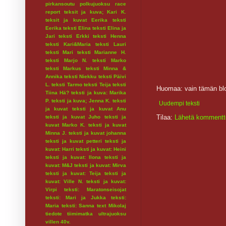
pirkansoutu
polkujuoksu
race
report
teksit ja kuva; Kari K.
teksit ja kuvat Eerika
teksti
Eerika
teksti Elina
teksti Elina ja
Jari
teksti Erkki
teksti Henna
teksti Kari&Maria
teksti Lauri
teksti Mari
teksti Marianne H.
teksti Marjo N.
teksti Marko
teksti Markus
teksti Minna &
Annika
teksti Niekku
teksti Päivi
L.
teksti Tarmo
teksti Teija
teksti
Huomaa: vain tämän blo
Tiina Hä?
teksti ja kuva: Marika
P.
teksti ja kuva; Jenna K.
teksti
Uudempi teksti
ja kuvat
teksti ja kuvat Anu
Tilaa:
Lähetä kommentt
teksti ja kuvat Juho
teksti ja
kuvat Marko K.
teksti ja kuvat
Minna J.
teksti ja kuvat johanna
teksti ja kuvat petteri
teksti ja
kuvat: Harri
teksti ja kuvat: Heini
teksti ja kuvat: Ilona
teksti ja
kuvat: M&J
teksti ja kuvat: Mirva
teksti ja kuvat: Teija
teksti ja
kuvat: Ville N.
teksti ja kuvat:
Virpi
teksti: Maratonseisojat
teksti: Mari ja Jukka
teksti:
Maria
teksti: Sanna
text Mikolaj
tiedote
tiimimatka
ultrajuoksu
villen 40v.