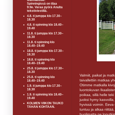
teamiläisille.
Spinningissä on tilaa
9:lle. Varaa pyörä Anulta
tekstiviestillä.
4.8. ti jumppa klo 17.30–
18.30
4.8. ti spinning klo 18.40–
19.40
11.8. ti jumppa klo 17.30–
18.30
11.8. ti spinning klo
18.40–19.40
18.8. ti jumppa klo 17.30–
18.30
18.8. ti spinning klo
18.40–19.40
25.8. ti jumppa klo 17.30–
18.30
Valmiit, paikat ja mat
25.8. ti spinning klo
taivallettiin matkaa y
18.40–19.40
Otimme matkalla kiv
1.9. ti jumppa klo 17.30–
18.30
luontokuvan Ikaaliste
1.9. ti spinning klo 18.40–
poikaa, sillä helle te
19.40
juoksi hymy kasvoilla,
KOLMEN VIIKON TAUKO
hyvissä voimin. Eeva-L
TÄHÄN KOHTAAN.
tuntuu ja alkaa riittä
huolimatta ne loputkin 