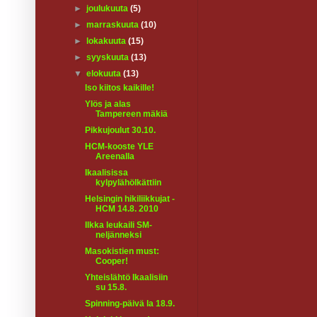
►
joulukuuta
(5)
►
marraskuuta
(10)
►
lokakuuta
(15)
►
syyskuuta
(13)
▼
elokuuta
(13)
Iso kiitos kaikille!
Ylös ja alas
Tampereen mäkiä
Pikkujoulut 30.10.
HCM-kooste YLE
Areenalla
Ikaalisissa
kylpylähölkättiin
Helsingin hikiliikkujat -
HCM 14.8. 2010
Ilkka leukaili SM-
neljänneksi
Masokistien must:
Cooper!
Yhteislähtö Ikaalisiin
su 15.8.
Spinning-päivä la 18.9.