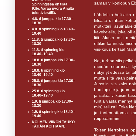
teamiläisille.
saman viikonlopun Elo
Spinningissä on tilaa
9:lle. Varaa pyörä Anulta
tekstiviestillä.
Lähdettiin heti aika r
4.8. ti jumppa klo 17.30–
kilsalla oli ihan kohtu
18.30
mutkitteli asuinalue
4.8. ti spinning klo 18.40–
kävelytielle, joka oli 
19.40
liiti. Alusta asti m
11.8. ti jumppa klo 17.30–
ottikin kannustamisen
18.30
viis-kuus kertaa! Mah
11.8. ti spinning klo
18.40–19.40
18.8. ti jumppa klo 17.30–
No, turhaa siis pelkäs
18.30
meidän seurassa kyll
18.8. ti spinning klo
näkynyt edessä tai tak
18.40–19.40
mutta siitä vaan pain
25.8. ti jumppa klo 17.30–
Juostiin siis kaks noi
18.30
huoltopiste ja juomaa 
25.8. ti spinning klo
ja salaa vilkaisin täs
18.40–19.40
tuntia vasta mennyt j
1.9. ti jumppa klo 17.30–
18.30
min) reilusti! Toka kiep
1.9. ti spinning klo 18.40–
ja tuntemattomia ka
19.40
reippaammin.
KOLMEN VIIKON TAUKO
TÄHÄN KOHTAAN.
Toisen kierroksen lop
läpsytykset ja Eevis