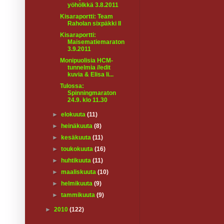
yöhölkkä 3.8.2011
Kisaraportti: Team
Raholan sixpäkki II
Kisaraportti:
Maisematiemaraton
3.9.2011
Monipuolisia HCM-
tunnelmia //edit
kuvia & Elisa li...
Tulossa:
Spinningmaraton
24.9. klo 11.30
►
elokuuta
(11)
►
heinäkuuta
(8)
►
kesäkuuta
(11)
►
toukokuuta
(16)
►
huhtikuuta
(11)
►
maaliskuuta
(10)
►
helmikuuta
(9)
►
tammikuuta
(9)
►
2010
(122)