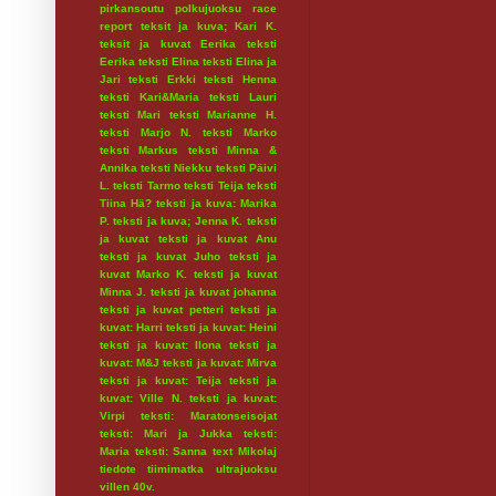
pirkansoutu
polkujuoksu
race
report
teksit ja kuva; Kari K.
teksit ja kuvat Eerika
teksti
Eerika
teksti Elina
teksti Elina ja
Jari
teksti Erkki
teksti Henna
teksti Kari&Maria
teksti Lauri
teksti Mari
teksti Marianne H.
teksti Marjo N.
teksti Marko
teksti Markus
teksti Minna &
Annika
teksti Niekku
teksti Päivi
L.
teksti Tarmo
teksti Teija
teksti
Tiina Hä?
teksti ja kuva: Marika
P.
teksti ja kuva; Jenna K.
teksti
ja kuvat
teksti ja kuvat Anu
teksti ja kuvat Juho
teksti ja
kuvat Marko K.
teksti ja kuvat
Minna J.
teksti ja kuvat johanna
teksti ja kuvat petteri
teksti ja
kuvat: Harri
teksti ja kuvat: Heini
teksti ja kuvat: Ilona
teksti ja
kuvat: M&J
teksti ja kuvat: Mirva
teksti ja kuvat: Teija
teksti ja
kuvat: Ville N.
teksti ja kuvat:
Virpi
teksti: Maratonseisojat
teksti: Mari ja Jukka
teksti:
Maria
teksti: Sanna
text Mikolaj
tiedote
tiimimatka
ultrajuoksu
villen 40v.