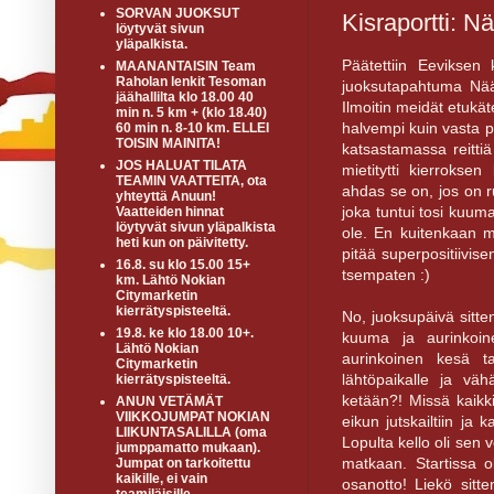
SORVAN JUOKSUT
Kisraportti: N
löytyvät sivun
yläpalkista.
Päätettiin Eevikse
MAANANTAISIN Team
Raholan lenkit Tesoman
juoksutapahtuma Näät
jäähallilta klo 18.00 40
Ilmoitin meidät etukät
min n. 5 km + (klo 18.40)
halvempi kuin vasta p
60 min n. 8-10 km. ELLEI
TOISIN MAINITA!
katsastamassa reittiä 
JOS HALUAT TILATA
mietitytti kierrokse
TEAMIN VAATTEITA, ota
ahdas se on, jos on ru
yhteyttä Anuun!
joka tuntui tosi kuuma
Vaatteiden hinnat
löytyvät sivun yläpalkista
ole. En kuitenkaan ma
heti kun on päivitetty.
pitää superpositiivis
16.8. su klo 15.00 15+
tsempaten :)
km. Lähtö Nokian
Citymarketin
kierrätyspisteeltä.
No, juoksupäivä sitten
19.8. ke klo 18.00 10+.
kuuma ja aurinkoine
Lähtö Nokian
aurinkoinen kesä ta
Citymarketin
lähtöpaikalle ja väh
kierrätyspisteeltä.
ketään?! Missä kaikki 
ANUN VETÄMÄT
VIIKKOJUMPAT NOKIAN
eikun jutskailtiin ja 
LIIKUNTASALILLA (oma
Lopulta kello oli sen v
jumppamatto mukaan).
matkaan. Startissa o
Jumpat on tarkoitettu
kaikille, ei vain
osanotto! Liekö sitte