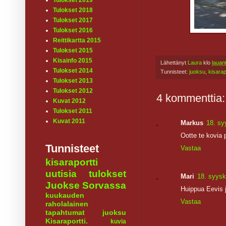
Tulokset 2019
Tulokset 2018
Tulokset 2017
Tulokset 2016
Reittikartta 2015
Tulokset 2015
Kisainfo 2015
Lähettänyt
Laura
klo
lauan
Tulokset 2014
Tunnisteet:
juoksu
,
kisarap
Tulokset 2013
Tulokset 2012
4 kommenttia:
Kuvat 2012
Tulokset 2011
Kuvat 2011
Markus
18. sy
Ootte te kovia p
Tunnisteet
Vastaa
kisaraportti
uutisia
tulokset
Mari
18. syysk
Juokse Sorvassa
Huippua Eevis j
kuukauden
Vastaa
raholalainen
tapahtumat
juoksu
Kisaraportti.
kuvia