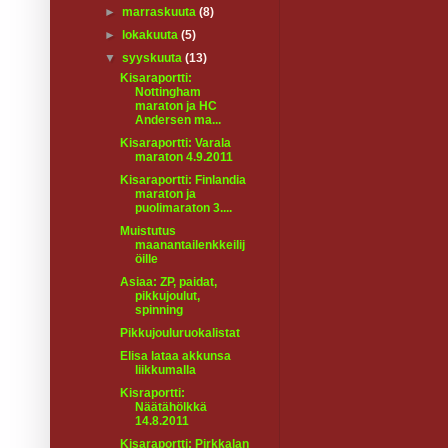
►
marraskuuta
(8)
►
lokakuuta
(5)
▼
syyskuuta
(13)
Kisaraportti:
Nottingham
maraton ja HC
Andersen ma...
Kisaraportti: Varala
maraton 4.9.2011
Kisaraportti: Finlandia
maraton ja
puolimaraton 3....
Muistutus
maanantailenkkeilij
öille
Asiaa: ZP, paidat,
pikkujoulut,
spinning
Pikkujouluruokalistat
Elisa lataa akkunsa
liikkumalla
Kisraportti:
Näätähölkkä
14.8.2011
Kisaraportti: Pirkkalan