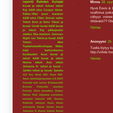
raportti
Raholan Kymppi
Minna
18. syy
Kuvat ja teksti Juhani
teksti
Hyvä Eevis & L
Kaj
A&M ultra
Cooper
Hetta-
osallistua juok
Pallas-Ylläs
anun maraton
vähyys voinee 
A&M ultra 73km
Sorvan satku
riittävästi?? Ot
Teksti Kirsi ja Simo
Teksti ja
kuvat: Unski
kuvat A&M
kuvat
Vastaa
ja teksti Kaj
pikkujoulut
vaellus
Eka maraton
Joensuu
Night run
Teksti ja kuvat A&M
Anonyymi
26.
Teksti: Mari
Tuplamaraviikonloppu
Wales
Tuolta löytyy 
häät
karhunkierros
http://viihde.f
kuukauden kuva
kuvat ja
Vastaa
teksti A&M
kuvat ja teksti
Henna
teksti Anu
teksti
Johanna H.
teksti ja kuvat :
Jarkko
teksti ja kuvat: Sandra
112
Anu
Anun 300.
Anun 500.
Anun toimitsijamaraton 6.6.2020
Coastal trail series
Erämaaretki
Exmoor
Finlandia maraton
Firenze
Gent marathon
Gower
Himos Trail
Johanna Lochness
maraton
Juhanin 100.
Keuruu
Kokkola ultrarun
Kuva tiimin
arkistosta
Kuvat Jarmo
Kuvat
Johanna H.
Kuvat Juhani
Kuvat