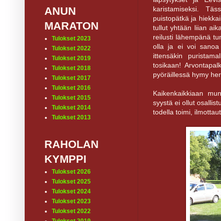
karistamiseksi. Täs
ANUN
puistopätkä ja hiekkai
MARATON
tullut yhtään liian aik
reilusti lähempänä tu
Tulokset 2023
olla ja ei voi sanoa
Tulokset 2022
ittensäkin puristam
Tulokset 2019
tosikaan! Arvontapalk
Tulokset 2018
pyöräillessä hymy her
Tulokset 2017
Tulokset 2016
Kaikenkaikkiaan mun
Tulokset 2015
syystä ei ollut osallis
Tulokset 2014
todella toimi, ilmottau
Tulokset 2013
RAHOLAN
KYMPPI
Tulokset 2026
Tulokset 2025
Tulokset 2024
Tulokset 2023
Tulokset 2022