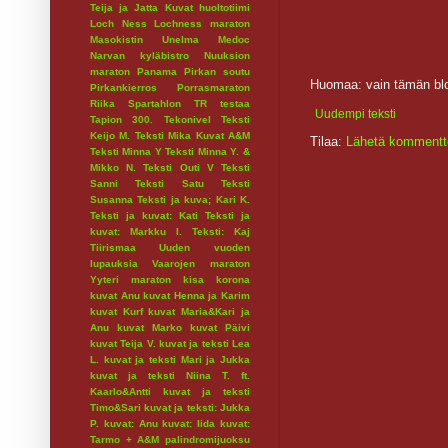
Teija ja Jatta
Kuvat huoltotiimi
Loch Ness
Lochness maraton
Masokistin Unelma
Medoc
Narvan kyläbistro
Nuuksion
maraton
Panama
Pirkan soutu
Huomaa: vain tämän blo
Pirkankierros
Porrasmaraton
Riika
Spartahlon
TR testaa
Uudempi teksti
Tapion 300.
Tekonivel
Teksti
Keijo M.
Teksti Mika Kuvat A&M
Tilaa:
Lähetä kommentt
Teksti Minna Y
Teksti Minna Y. &
Mikko N.
Teksti Outi V
Teksti
Sanni
Teksti Satu
Teksti
Susanna
Teksti ja kuva; Kari K.
Teksti ja kuvat: Kati
Teksti ja
kuvat: Markku I.
Teksti: Kaj
Tiirismaa
Uuden vuoden
lupauksia
Vaarojen maraton
Yyteri maraton
kisa
korona
kuvat Anu
kuvat Henna ja Karim
kuvat Kurf
kuvat Maria&Kari ja
Anu
kuvat Marko
kuvat Päivi
kuvat Teija V.
kuvat ja teksti Lea
L.
kuvat ja teksti Mari ja Jukka
kuvat ja teksti Niina T. ft.
Kaarlo&Antti
kuvat ja teksti
Timo&Sari
kuvat ja teksti: Jukka
P.
kuvat: Anu
kuvat: Iida
kuvat:
Tarmo + A&M
palindromijuoksu