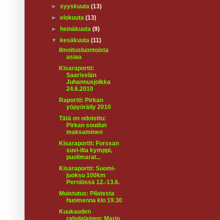
►
syyskuuta
(13)
►
elokuuta
(13)
►
heinäkuuta
(9)
▼
kesäkuuta
(11)
Ilmoitusluontoista
asiaa
Kisaraportti:
Saariselän
Juhannusjolkka
24.6.2010
Raportti: Pirkan
yöpyöräily 2010
Tätä on odotettu:
Pirkan soudun
maksaminen
Kisaraportti: Forssan
suvi-ilta kymppi,
puolimarat...
Kisaraportti: Suomi-
juoksu 100km
Perniössä 12.-13.6.
Muistutus: Pilatesta
huomenna klo 19.30
Kuukauden
raholalainen: Marjo