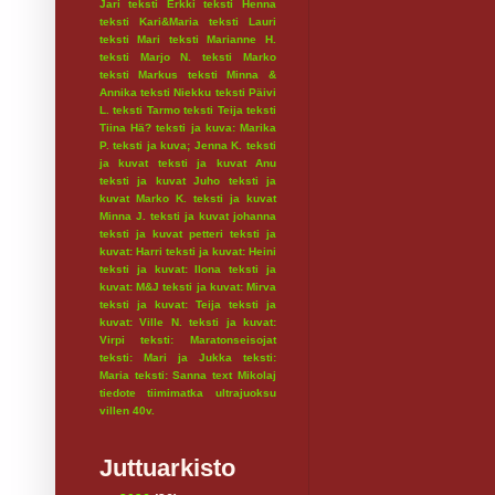
Jari
teksti Erkki
teksti Henna
teksti Kari&Maria
teksti Lauri
teksti Mari
teksti Marianne H.
teksti Marjo N.
teksti Marko
teksti Markus
teksti Minna &
Annika
teksti Niekku
teksti Päivi
L.
teksti Tarmo
teksti Teija
teksti
Tiina Hä?
teksti ja kuva: Marika
P.
teksti ja kuva; Jenna K.
teksti
ja kuvat
teksti ja kuvat Anu
teksti ja kuvat Juho
teksti ja
kuvat Marko K.
teksti ja kuvat
Minna J.
teksti ja kuvat johanna
teksti ja kuvat petteri
teksti ja
kuvat: Harri
teksti ja kuvat: Heini
teksti ja kuvat: Ilona
teksti ja
kuvat: M&J
teksti ja kuvat: Mirva
teksti ja kuvat: Teija
teksti ja
kuvat: Ville N.
teksti ja kuvat:
Virpi
teksti: Maratonseisojat
teksti: Mari ja Jukka
teksti:
Maria
teksti: Sanna
text Mikolaj
tiedote
tiimimatka
ultrajuoksu
villen 40v.
Juttuarkisto