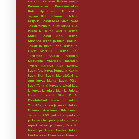
maraton
Panama
Pirkan soutu
Pirkankierros
Porrasmaraton
Riika
Spartahlon
TR testaa
Tapion 300.
Tekonivel
Teksti
Keijo M.
Teksti Mika Kuvat A&M
Teksti Minna Y
Teksti Minna Y. &
Mikko N.
Teksti Outi V
Teksti
Sanni
Teksti Satu
Teksti
Susanna
Teksti ja kuva; Kari K.
Teksti ja kuvat: Kati
Teksti ja
kuvat: Markku I.
Teksti: Kaj
Tiirismaa
Uuden vuoden
lupauksia
Vaarojen maraton
Yyteri maraton
kisa
korona
kuvat Anu
kuvat Henna ja Karim
kuvat Kurf
kuvat Maria&Kari ja
Anu
kuvat Marko
kuvat Päivi
kuvat Teija V.
kuvat ja teksti Lea
L.
kuvat ja teksti Mari ja Jukka
kuvat ja teksti Niina T. ft.
Kaarlo&Antti
kuvat ja teksti
Timo&Sari
kuvat ja teksti: Jukka
P.
kuvat: Anu
kuvat: Iida
kuvat:
Tarmo + A&M
palindromijuoksu
pirkansoutu
polkujuoksu
race
report
teksit ja kuva; Kari K.
teksit ja kuvat Eerika
teksti
Eerika
teksti Elina
teksti Elina ja