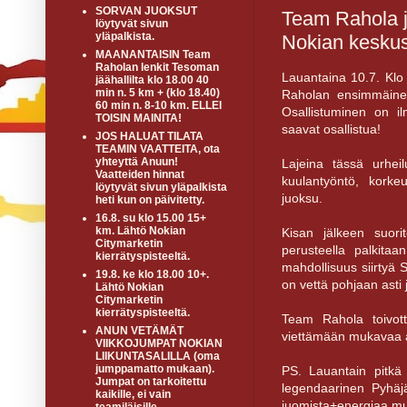
SORVAN JUOKSUT
Team Rahola jä
löytyvät sivun
yläpalkista.
Nokian keskus
MAANANTAISIN Team
Raholan lenkit Tesoman
Lauantaina 10.7. Klo
jäähallilta klo 18.00 40
min n. 5 km + (klo 18.40)
Raholan ensimmäinen
60 min n. 8-10 km. ELLEI
Osallistuminen on il
TOISIN MAINITA!
saavat osallistua!
JOS HALUAT TILATA
TEAMIN VAATTEITA, ota
yhteyttä Anuun!
Lajeina tässä urhei
Vaatteiden hinnat
kuulantyöntö, kork
löytyvät sivun yläpalkista
juoksu.
heti kun on päivitetty.
16.8. su klo 15.00 15+
km. Lähtö Nokian
Kisan jälkeen suori
Citymarketin
perusteella palkitaa
kierrätyspisteeltä.
mahdollisuus siirtyä 
19.8. ke klo 18.00 10+.
on vettä pohjaan asti
Lähtö Nokian
Citymarketin
kierrätyspisteeltä.
Team Rahola toivott
ANUN VETÄMÄT
viettämään mukavaa 
VIIKKOJUMPAT NOKIAN
LIIKUNTASALILLA (oma
jumppamatto mukaan).
PS. Lauantain pitkä 
Jumpat on tarkoitettu
legendaarinen Pyhäj
kaikille, ei vain
juomista+energiaa m