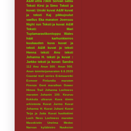
A&M ultra 73km
Sorvan satku
Teksti Kirsi ja Simo
Teksti ja
kuvat: Unski
kuvat A&M
kuvat
ja teksti Kaj
pikkujoulut
vaellus
Eka maraton
Joensuu
Night run
Teksti ja kuvat A&M
Teksti: Mari
Tuplamaraviikonloppu
Wales
häät
karhunkierros
kuukauden kuva
kuvat ja
teksti A&M
kuvat ja teksti
Henna
teksti Anu
teksti
Johanna H.
teksti ja kuvat :
Jarkko
teksti ja kuvat: Sandra
112
Anu
Anun 300.
Anun 500.
Anun toimitsijamaraton 6.6.2020
Coastal trail series
Erämaaretki
Exmoor
Finlandia maraton
Firenze
Gent marathon
Gower
Himos Trail
Johanna Lochness
maraton
Juhanin 100.
Keuruu
Kokkola ultrarun
Kuva tiimin
arkistosta
Kuvat Jarmo
Kuvat
Johanna H.
Kuvat Juhani
Kuvat
Teija ja Jatta
Kuvat huoltotiimi
Loch Ness
Lochness maraton
Masokistin Unelma
Medoc
Narvan kyläbistro
Nuuksion