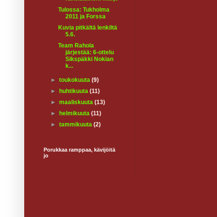
Tulossa: Tukholma
2011 ja Forssa
Kuvia pitkältä lenkiltä
5.6.
Team Rahola
järjestää: 6-ottelu
Sikspäkki Nokian
k...
►
toukokuuta
(9)
►
huhtikuuta
(11)
►
maaliskuuta
(13)
►
helmikuuta
(11)
►
tammikuuta
(2)
Porukkaa ramppaa, kävijöitä
jo