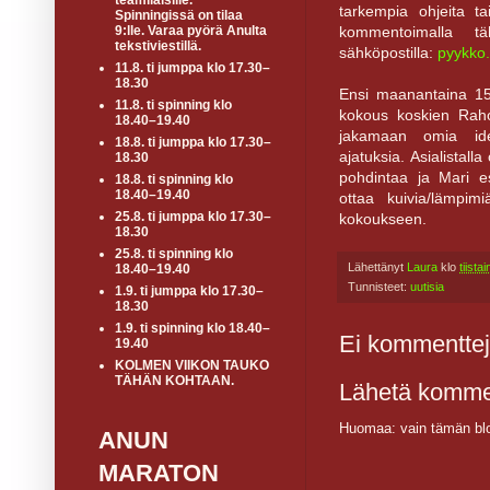
teamiläisille.
tarkempia ohjeita ta
Spinningissä on tilaa
kommentoimalla t
9:lle. Varaa pyörä Anulta
tekstiviestillä.
sähköpostilla:
pyykko
11.8. ti jumppa klo 17.30–
18.30
Ensi maanantaina 15
11.8. ti spinning klo
kokous koskien Raho
18.40–19.40
jakamaan omia ide
18.8. ti jumppa klo 17.30–
ajatuksia. Asialistal
18.30
pohdintaa ja Mari e
18.8. ti spinning klo
18.40–19.40
ottaa kuivia/lämpim
25.8. ti jumppa klo 17.30–
kokoukseen.
18.30
25.8. ti spinning klo
Lähettänyt
Laura
klo
tiist
18.40–19.40
Tunnisteet:
uutisia
1.9. ti jumppa klo 17.30–
18.30
1.9. ti spinning klo 18.40–
Ei kommenttej
19.40
KOLMEN VIIKON TAUKO
TÄHÄN KOHTAAN.
Lähetä komme
Huomaa: vain tämän blo
ANUN
MARATON