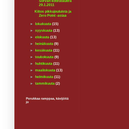
Sorvan kotirataultra
29.1.2011
Kiitos pikkujouluista ja
Zero Point -asiaa
►
lokakuuta
(15)
►
syyskuuta
(13)
►
elokuuta
(13)
►
heinäkuuta
(9)
►
kesäkuuta
(11)
►
toukokuuta
(9)
►
huhtikuuta
(11)
►
maaliskuuta
(13)
►
helmikuuta
(11)
►
tammikuuta
(2)
Porukkaa ramppaa, kävijöitä
jo