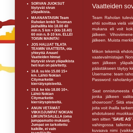
SORVAN JUOKSUT
Vaatteiden sov
löytyvät sivun
yläpalkista.
Team Raholan tulevia 
MAANANTAISIN Team
Raholan lenkit Tesoman
ehtii sovittaa vielä v
jäähallilta klo 18.00 40
mukana eli voit kok
min n. 5 km + (klo 18.40)
jälkeen. Vihoviime
60 min n. 8-10 km. ELLEI
TOISIN MAINITA!
jälkeen. Muista merkit
JOS HALUAT TILATA
TEAMIN VAATTEITA, ota
Mikon tekemiä ehdotu
yhteyttä Anuun!
vaatevalmistajan Non
Vaatteiden hinnat
löytyvät sivun yläpalkista
sen jälkeen yläpa
heti kun on päivitetty.
päästäkseen täytyy ki
16.8. su klo 15.00 15+
Username: team raho
km. Lähtö Nokian
Password: raholanky
Citymarketin
kierrätyspisteeltä.
19.8. ke klo 18.00 10+.
Saat onnistuneesta k
Lähtö Nokian
jonka jälkeen valit
Citymarketin
showroom". Siitä ete
kierrätyspisteeltä.
joita voit ihailla tar
ANUN VETÄMÄT
VIIKKOJUMPAT NOKIAN
ehdotuksesi muokkaam
LIIKUNTASALILLA (oma
sen sitten "
SAVE AS
"
jumppamatto mukaan).
vahingossa tallenna 
Jumpat on tarkoitettu
kaikille, ei vain
kuvaava nimi (vaikka