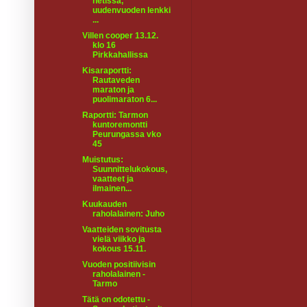
netissä,
uudenvuoden lenkki
...
Villen cooper 13.12.
klo 16
Pirkkahallissa
Kisaraportti:
Rautaveden
maraton ja
puolimaraton 6...
Raportti: Tarmon
kuntoremontti
Peurungassa vko
45
Muistutus:
Suunnittelukokous,
vaatteet ja
ilmainen...
Kuukauden
raholalainen: Juho
Vaatteiden sovitusta
vielä viikko ja
kokous 15.11.
Vuoden positiivisin
raholalainen -
Tarmo
Tätä on odotettu -