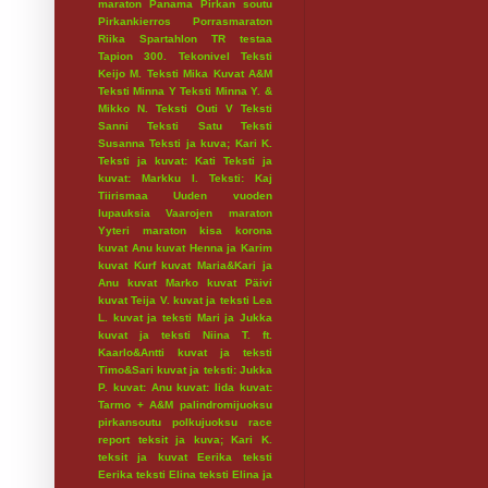
maraton
Panama
Pirkan soutu
Pirkankierros
Porrasmaraton
Riika
Spartahlon
TR testaa
Tapion 300.
Tekonivel
Teksti
Keijo M.
Teksti Mika Kuvat A&M
Teksti Minna Y
Teksti Minna Y. &
Mikko N.
Teksti Outi V
Teksti
Sanni
Teksti Satu
Teksti
Susanna
Teksti ja kuva; Kari K.
Teksti ja kuvat: Kati
Teksti ja
kuvat: Markku I.
Teksti: Kaj
Tiirismaa
Uuden vuoden
lupauksia
Vaarojen maraton
Yyteri maraton
kisa
korona
kuvat Anu
kuvat Henna ja Karim
kuvat Kurf
kuvat Maria&Kari ja
Anu
kuvat Marko
kuvat Päivi
kuvat Teija V.
kuvat ja teksti Lea
L.
kuvat ja teksti Mari ja Jukka
kuvat ja teksti Niina T. ft.
Kaarlo&Antti
kuvat ja teksti
Timo&Sari
kuvat ja teksti: Jukka
P.
kuvat: Anu
kuvat: Iida
kuvat:
Tarmo + A&M
palindromijuoksu
pirkansoutu
polkujuoksu
race
report
teksit ja kuva; Kari K.
teksit ja kuvat Eerika
teksti
Eerika
teksti Elina
teksti Elina ja