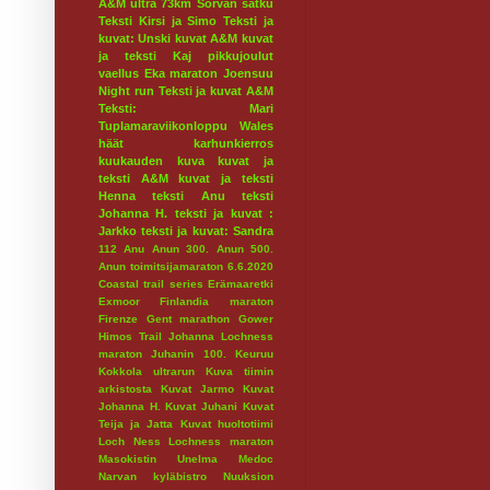
A&M ultra 73km
Sorvan satku
Teksti Kirsi ja Simo
Teksti ja
kuvat: Unski
kuvat A&M
kuvat
ja teksti Kaj
pikkujoulut
vaellus
Eka maraton
Joensuu
Night run
Teksti ja kuvat A&M
Teksti: Mari
Tuplamaraviikonloppu
Wales
häät
karhunkierros
kuukauden kuva
kuvat ja
teksti A&M
kuvat ja teksti
Henna
teksti Anu
teksti
Johanna H.
teksti ja kuvat :
Jarkko
teksti ja kuvat: Sandra
112
Anu
Anun 300.
Anun 500.
Anun toimitsijamaraton 6.6.2020
Coastal trail series
Erämaaretki
Exmoor
Finlandia maraton
Firenze
Gent marathon
Gower
Himos Trail
Johanna Lochness
maraton
Juhanin 100.
Keuruu
Kokkola ultrarun
Kuva tiimin
arkistosta
Kuvat Jarmo
Kuvat
Johanna H.
Kuvat Juhani
Kuvat
Teija ja Jatta
Kuvat huoltotiimi
Loch Ness
Lochness maraton
Masokistin Unelma
Medoc
Narvan kyläbistro
Nuuksion