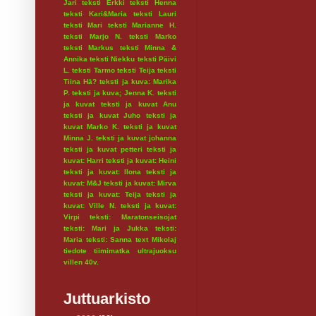
Jari
teksti Erkki
teksti Henna
teksti Kari&Maria
teksti Lauri
teksti Mari
teksti Marianne H.
teksti Marjo N.
teksti Marko
teksti Markus
teksti Minna &
Annika
teksti Niekku
teksti Päivi
L.
teksti Tarmo
teksti Teija
teksti
Tiina Hä?
teksti ja kuva: Marika
P.
teksti ja kuva; Jenna K.
teksti
ja kuvat
teksti ja kuvat Anu
teksti ja kuvat Juho
teksti ja
kuvat Marko K.
teksti ja kuvat
Minna J.
teksti ja kuvat johanna
teksti ja kuvat petteri
teksti ja
kuvat: Harri
teksti ja kuvat: Heini
teksti ja kuvat: Ilona
teksti ja
kuvat: M&J
teksti ja kuvat: Mirva
teksti ja kuvat: Teija
teksti ja
kuvat: Ville N.
teksti ja kuvat:
Virpi
teksti: Maratonseisojat
teksti: Mari ja Jukka
teksti:
Maria
teksti: Sanna
text Mikolaj
tiedote
tiimimatka
ultrajuoksu
villen 40v.
Juttuarkisto