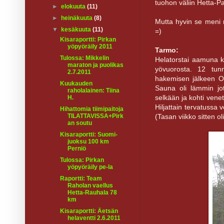
tuohon väliin Hetta-Pa
►
elokuuta
(11)
►
heinäkuuta
(8)
Mutta hyvin se meni n
▼
kesäkuuta
(11)
=)
Kisaraportti: Pirkan
yöpyöräily 2011
Tarmo:
Tulossa: Mikkelin
Helatorstai aamuna kl
maraton ja puolikas
yövuorosta. 12 tu
2.7.2011
hakemisen jälkeen Ou
Kuukauden
Sauna oli lämmin jot
raholalainen: Tiina
selkään ja kohti vene
H.
Hiljattain tervatuss
Hihattomia tiimipaitoja
(Tasan viikko sitten 
TILATTAVISSA+Pirk
an soutu
Kisaraportti: Suomi-
juoksu 100 km
Perniö
Tulossa: Pirkan
yöpyöräily pe-la
Raportti: Team
Raholan vaellus
Hetta-Rauhala 78
km
Kisaraportti: Äetsän
helaventti 2.6.2011