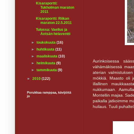
Kisaraportti:
Tukholman maraton
2011
Kisaraportti: Riikan
maraton 22.5.2011
Tulossa: Vaellus ja
Äetsän helaventti
►
toukokuuta
(16)
►
huhtikuuta
(11)
►
maaliskuuta
(10)
Aurinkoisessa sää
►
helmikuuta
(9)
vähämäkisessä maastos
►
tammikuuta
(9)
aterian valmistukse
mökkiä. Maasto oli j
►
2010
(122)
illallinen maukkaas
nukkumaan. Aamulla 
Porukkaa ramppaa, kävijöitä
Montellin majaa. Sade 
jo
paikalla jatkoimme ma
huilaus. Tuuli puhalte