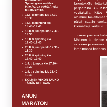
teamiläisille.
Enontekiölle Hetta-k
Spinningissä on tilaa
9:lle. Varaa pyörä Anulta
perjantaina 3.6. n.k
tekstiviestillä.
vesitaksilla. Kiito
11.8. ti jumppa klo 17.30–
aloimme taivaltamaa
18.30
päivä saatiin vael
11.8. ti spinning klo
kilometrejä kertyi 2
18.40–19.40
18.8. ti jumppa klo 17.30–
18.30
Toisena päivänä kul
18.8. ti spinning klo
Mäkinen ja kivinen 
18.40–19.40
sateinen ja naamaan 
25.8. ti jumppa klo 17.30–
lämpimässä kodassa, 
18.30
25.8. ti spinning klo
18.40–19.40
1.9. ti jumppa klo 17.30–
18.30
1.9. ti spinning klo 18.40–
19.40
KOLMEN VIIKON TAUKO
TÄHÄN KOHTAAN.
ANUN
MARATON