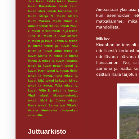
Jari
teksti Erkki
teksti Henna
teksti Kari&Maria
teksti Lauri
Ainoastaan yksi asia j
teksti Mari
teksti Marianne H.
kun asennoiduin et
teksti Marjo N.
teksti Marko
matkallamme, mikä
teksti Markus
teksti Minna &
Annika
teksti Niekku
teksti Päivi
mahdollista.
L.
teksti Tarmo
teksti Teija
teksti
Tiina Hä?
teksti ja kuva: Marika
Mikko:
P.
teksti ja kuva; Jenna K.
teksti
Kivaahan se taas oli 
ja kuvat
teksti ja kuvat Anu
edellisestä kertaushar
teksti ja kuvat Juho
teksti ja
edeltävänä päivänä 
kuvat Marko K.
teksti ja kuvat
Minna J.
teksti ja kuvat johanna
flunssainen. No, si
teksti ja kuvat petteri
teksti ja
aamuna ja matka kohti
kuvat: Harri
teksti ja kuvat: Heini
osittain illalla tarjot
teksti ja kuvat: Ilona
teksti ja
kuvat: M&J
teksti ja kuvat: Mirva
teksti ja kuvat: Teija
teksti ja
kuvat: Ville N.
teksti ja kuvat:
Virpi
teksti: Maratonseisojat
teksti: Mari ja Jukka
teksti:
Maria
teksti: Sanna
text Mikolaj
tiedote
tiimimatka
ultrajuoksu
villen 40v.
Juttuarkisto