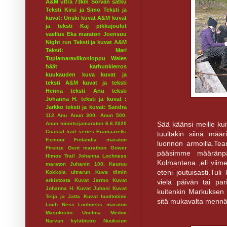
A&M ultra 73km
Sorvan satku
Teksti Kirsi ja Simo
Teksti ja
kuvat: Unski
kuvat A&M
kuvat
ja teksti Kaj
pikkujoulut
vaellus
Eka maraton
Joensuu
Night run
Teksti ja kuvat A&M
Teksti: Mari
Tuplamaraviikonloppu
Wales
häät
karhunkierros
kuukauden kuva
kuvat ja
teksti A&M
kuvat ja teksti
Henna
teksti Anu
teksti
Johanna H.
teksti ja kuvat :
Jarkko
teksti ja kuvat: Sandra
112
Anu
Anun 300.
Anun 500.
Sää käänsi meille kui
Anun toimitsijamaraton 6.6.2020
Coastal trail series
Erämaaretki
tuultakin siinä määr
Exmoor
Finlandia maraton
luonnon armoilla.Tea
Firenze
Gent marathon
Gower
pääsimme määränpä
Himos Trail
Johanna Lochness
Kolmantena ,eli viime
maraton
Juhanin 100.
Keuruu
eteni joutuisasti.Tuli
Kokkola ultrarun
Kuva tiimin
arkistosta
Kuvat Jarmo
Kuvat
vielä päivän tai pari 
Johanna H.
Kuvat Juhani
Kuvat
kuitenkin Markuksen 
Teija ja Jatta
Kuvat huoltotiimi
sitä mukavalta menn
Loch Ness
Lochness maraton
Masokistin Unelma
Medoc
Narvan kyläbistro
Nuuksion