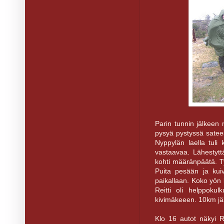
Parin tunnin jälkeen m
pysyä pystyssä satee
Nyppylän laella tuli 
vastaavaa. Lähestyttä
kohti määränpäätä. Ty
Puita pesään ja kuiv
paikallaan. Koko yön k
Reitti oli helppokul
kivimäkeeen. 10km jälk
Klo 16 autot näkyi R