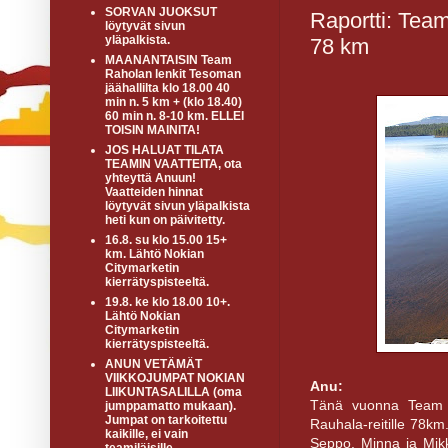
SORVAN JUOKSUT
Raportti: Tea
löytyvät sivun
yläpalkista.
78 km
MAANANTAISIN Team
Raholan lenkit Tesoman
jäähallilta klo 18.00 40
min n. 5 km + (klo 18.40)
60 min n. 8-10 km. ELLEI
TOISIN MAINITA!
JOS HALUAT TILATA
TEAMIN VAATTEITA, ota
yhteyttä Anuun!
Vaatteiden hinnat
löytyvät sivun yläpalkista
heti kun on päivitetty.
16.8. su klo 15.00 15+
km. Lähtö Nokian
Citymarketin
kierrätyspisteeltä.
19.8. ke klo 18.00 10+.
Lähtö Nokian
Citymarketin
kierrätyspisteeltä.
ANUN VETÄMÄT
VIIKKOJUMPAT NOKIAN
Anu:
LIIKUNTASALILLA (oma
Tänä vuonna Team Ra
jumppamatto mukaan).
Jumpat on tarkoitettu
Rauhala-reitille 78km
kaikille, ei vain
Seppo, Minna ja Mikk