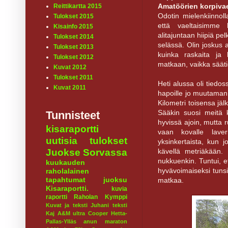
Amatöörien korpivael
Reittikartta 2015
Odotin mielenkiinnol
Tulokset 2015
että vaeltaisimme 
Kisainfo 2015
alitajuntaan hiipiä pe
Tulokset 2014
selässä. Olin joskus 
Tulokset 2013
kuinka raskaita ja k
Tulokset 2012
matkaan, vaikka sääti
Kuvat 2012
Tulokset 2011
Heti alussa oli tiedos
Kuvat 2011
hapoille jo muutaman k
Kilometri toisensa jäl
Sääkin suosi meitä
Tunnisteet
hyvissä ajoin, mutta r
kisaraportti
vaan kovalle lave
uutisia
tulokset
yksinkertaista, kun 
kävellä metriäkään. Y
Juokse Sorvassa
nukkuenkin. Tuntui, et
kuukauden
hyvävoimaiseksi tunsi
raholalainen
tapahtumat
juoksu
matkaa.
Kisaraportti.
kuvia
raportti
Raholan Kymppi
Kuvat ja teksti Juhani
teksti
Kaj
A&M ultra
Cooper
Hetta-
Pallas-Ylläs
anun maraton