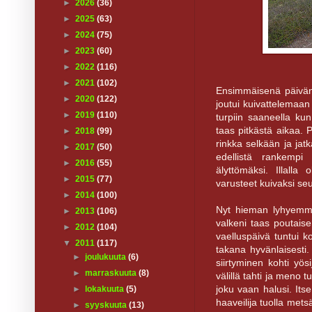
►
2026
(36)
►
2025
(63)
►
2024
(75)
►
2023
(60)
►
2022
(116)
►
2021
(102)
Ensimmäisenä päivänä 
►
2020
(122)
joutui kuivattelemaan j
►
2019
(110)
turpiin saaneella kun
taas pitkästä aikaa. 
►
2018
(99)
rinkka selkään ja jat
►
2017
(50)
edellistä rankempi
►
2016
(55)
älyttömäksi. Illall
►
2015
(77)
varusteet kuivaksi se
►
2014
(100)
Nyt hieman lyhyemmä
►
2013
(106)
valkeni taas poutaisen
►
2012
(104)
vaelluspäivä tuntui k
▼
2011
(117)
takana hyvänlaisesti. 
►
joulukuuta
(6)
siirtyminen kohti yösi
►
marraskuuta
(8)
välillä tahti ja meno 
joku vaan halusi. Its
►
lokakuuta
(5)
haaveilija tuolla mets
►
syyskuuta
(13)