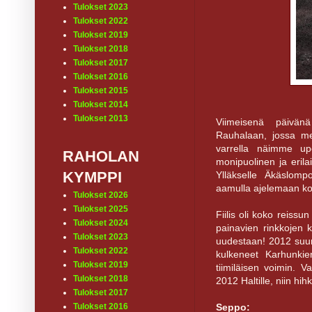
Tulokset 2023
Tulokset 2022
Tulokset 2019
Tulokset 2018
Tulokset 2017
Tulokset 2016
Tulokset 2015
Tulokset 2014
Tulokset 2013
Viimeisenä päivä
Rauhalaan, jossa me
varrella näimme up
RAHOLAN
monipuolinen ja eril
KYMPPI
Ylläkselle Äkäslom
aamulla ajelemaan koh
Tulokset 2026
Tulokset 2025
Fiilis oli koko reissu
Tulokset 2024
painavien rinkkojen k
Tulokset 2023
uudestaan! 2012 suu
Tulokset 2022
kulkeneet Karhunkie
Tulokset 2019
tiimiläisen voimin. 
Tulokset 2018
2012 Haltille, niin hi
Tulokset 2017
Seppo:
Tulokset 2016