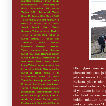
maraton
Panama
Pirkan soutu
Pirkankierros
Porrasmaraton
Riika
Spartahlon
TR testaa
Tapion 300.
Tekonivel
Teksti
Keijo M.
Teksti Mika Kuvat A&M
Teksti Minna Y
Teksti Minna Y. &
Mikko N.
Teksti Outi V
Teksti
Sanni
Teksti Satu
Teksti
Susanna
Teksti ja kuva; Kari K.
Teksti ja kuvat: Kati
Teksti ja
kuvat: Markku I.
Teksti: Kaj
Tiirismaa
Uuden vuoden
lupauksia
Vaarojen maraton
Yyteri maraton
kisa
korona
kuvat Anu
kuvat Henna ja Karim
kuvat Kurf
kuvat Maria&Kari ja
Anu
kuvat Marko
kuvat Päivi
kuvat Teija V.
kuvat ja teksti Lea
Olen ylpeä meidän p
L.
kuvat ja teksti Mari ja Jukka
pienistä kolhuista ja 
kuvat ja teksti Niina T. ft.
jolla ei nauru loppu
Kaarlo&Antti
kuvat ja teksti
Timo&Sari
kuvat ja teksti: Jukka
Kaikista ylpein olen
P.
kuvat: Anu
kuvat: Iida
kuvat:
kasvanut sellainen "si
Tarmo + A&M
palindromijuoksu
ei yli pääse ja jos ei
pirkansoutu
polkujuoksu
race
olisi tullut mitään 
report
teksit ja kuva; Kari K.
heidän taitoaan järje
teksit ja kuvat Eerika
teksti
Eerika
teksti Elina
teksti Elina ja
mukana.Siitä taas SUU