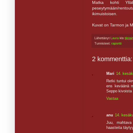
Matka kohti Yll
peseytymään/rentou
ikimuistoisen.
Kuvat on Tarmon ja 
Lähettänyt
Laura
klo
tiist
Tunnisteet:
raportti
2 kommenttia:
Mari
14. kesäk
Retki tuntui ol
ens keväänä mu
Seppo kivoista 
Vastaa
anu
14. kesäku
Juu, mahtava
haasteita täytyy